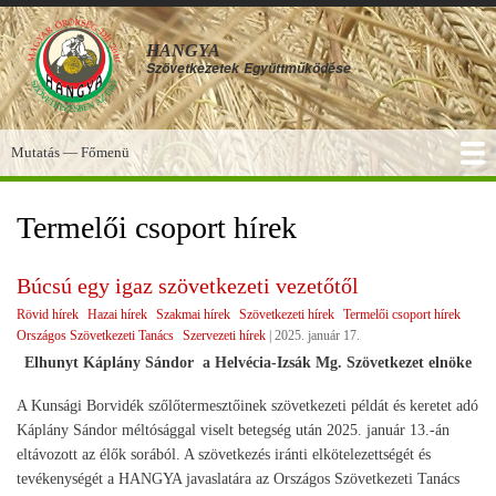
Ugrás
a
HANGYA
tartalomra
Szövetkezetek
Együttműködése
Mutatás — Főmenü
Főmenü
SZOLGÁLTATÁSOK
KÉPGALÉRIA
TUDÁSBÁZIS
A HANGYA
FÓRUM
HÍREK
Termelői csoport hírek
Búcsú egy igaz szövetkezeti vezetőtől
Rövid hírek
Hazai hírek
Szakmai hírek
Szövetkezeti hírek
Termelői csoport hírek
Országos Szövetkezeti Tanács
Szervezeti hírek
|
2025. január 17.
Elhunyt Káplány Sándor a Helvécia-Izsák Mg. Szövetkezet elnöke
A Kunsági Borvidék szőlőtermesztőinek szövetkezeti példát és keretet adó
Káplány Sándor méltósággal viselt betegség után 2025. január 13.-án
eltávozott az élők sorából. A szövetkezés iránti elkötelezettségét és
tevékenységét a HANGYA javaslatára az Országos Szövetkezeti Tanács