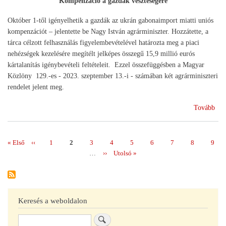
Kompenzáció a gazdák veszteségére
Október 1-től igényelhetik a gazdák az ukrán gabonaimport miatti uniós
kompenzációt – jelentette be Nagy István agrárminiszter. Hozzátette, a
tárca célzott felhasználás figyelembevételével határozta meg a piaci
nehézségek kezelésére megítélt jelképes összegű 15,9 millió eurós
kártalanítás igénybevételi feltételeit. Ezzel összefüggésben a Magyar
Közlöny 129.-es - 2023. szeptember 13.-i - számában két agrárminiszteri
rendelet jelent meg.
(Le
Tovább
e
gab
az
Első
« Első
Előző
‹‹
Page
1
Page
2
Page
3
Page
4
Page
5
Page
6
Page
7
Page
8
Page
9
Oldalszámozás
ukr
oldal
oldal
…
Következő
››
Utolsó
Utolsó »
ter
oldal
oldal
Keresés a weboldalon
Keresés