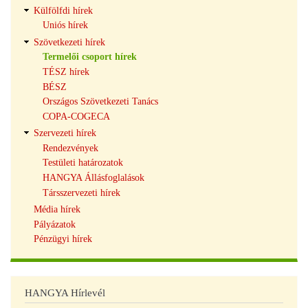
Külfölfdi hírek
Uniós hírek
Szövetkezeti hírek
Termelői csoport hírek
TÉSZ hírek
BÉSZ
Országos Szövetkezeti Tanács
COPA-COGECA
Szervezeti hírek
Rendezvények
Testületi határozatok
HANGYA Állásfoglalások
Társszervezeti hírek
Média hírek
Pályázatok
Pénzügyi hírek
HANGYA Hírlevél