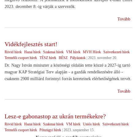
2023. december 8.-ig várják a szervezők.
(H
Tovább
agr
Vidékfejlesztés start!
Rövid hírek
Hazai hírek
Szakmai hírek
VM hírek
MVH Hírek
Szövetkezeti hírek
Termelői csoport hírek
TÉSZ hírek
BÉSZ
Pályázatok
|
2023. november 20.
Dr. Nagy István miniszter a közösségi oldalán tette közzé a 2027-ig tartó
magyar KAP Stratégiai Terv alapján - a gazdák rendelkezésére álló -
csaknem 2900 milliárd forintnyi forrás kereteinek elérhetőségének tervét.
(Vi
Tovább
star
Lesz-e gabonastop az ukrán termékekre?
Rövid hírek
Hazai hírek
Szakmai hírek
VM hírek
Uniós hírek
Szövetkezeti hírek
Termelői csoport hírek
Pénzügyi hírek
|
2023. szeptember 15.