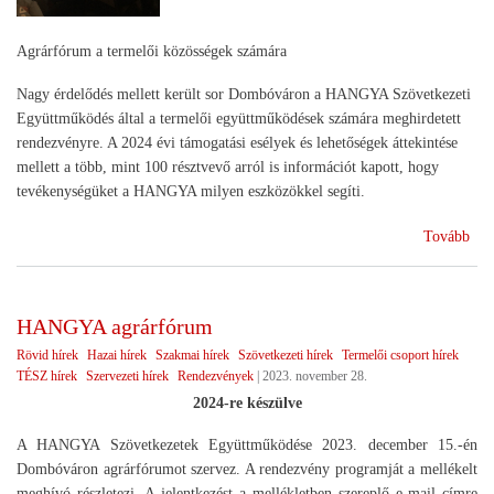
Agrárfórum a termelői közösségek számára
Nagy érdelődés mellett került sor Dombóváron a HANGYA Szövetkezeti
Együttműködés által a termelői együttműködések számára meghirdetett
rendezvényre. A 2024 évi támogatási esélyek és lehetőségek áttekintése
mellett a több, mint 100 résztvevő arról is információt kapott, hogy
tevékenységüket a HANGYA milyen eszközökkel segíti.
(A
Tovább
jöv
tek
HANGYA agrárfórum
Rövid hírek
Hazai hírek
Szakmai hírek
Szövetkezeti hírek
Termelői csoport hírek
TÉSZ hírek
Szervezeti hírek
Rendezvények
|
2023. november 28.
2024-re készülve
A HANGYA Szövetkezetek Együttműködése 2023. december 15.-én
Dombóváron agrárfórumot szervez. A rendezvény programját a mellékelt
meghívó részletezi. A jelentkezést a mellékletben szereplő e-mail címre