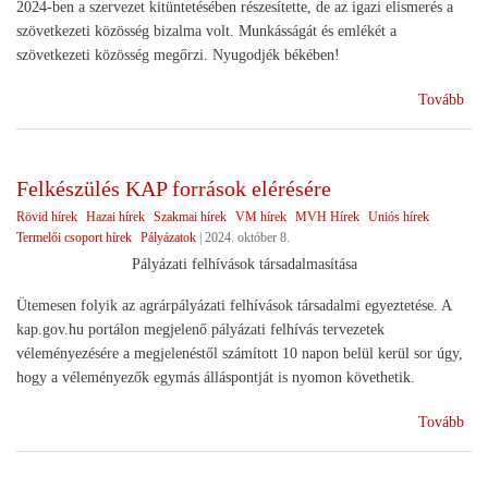
2024-ben a szervezet kitüntetésében részesítette, de az igazi elismerés a
szövetkezeti közösség bizalma volt. Munkásságát és emlékét a
szövetkezeti közösség megőrzi. Nyugodjék békében!
(Bú
Tovább
egy
iga
szö
Felkészülés KAP források elérésére
vez
Rövid hírek
Hazai hírek
Szakmai hírek
VM hírek
MVH Hírek
Uniós hírek
Termelői csoport hírek
Pályázatok
|
2024. október 8.
Pályázati felhívások társadalmasítása
Ütemesen folyik az agrárpályázati felhívások társadalmi egyeztetése. A
kap.gov.hu portálon megjelenő pályázati felhívás tervezetek
véleményezésére a megjelenéstől számított 10 napon belül kerül sor úgy,
hogy a véleményezők egymás álláspontját is nyomon követhetik.
(Fe
Tovább
KA
for