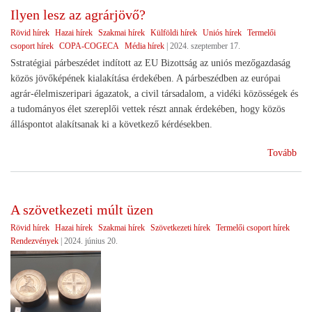
elér
Ilyen lesz az agrárjövő?
)
Rövid hírek
Hazai hírek
Szakmai hírek
Külföldi hírek
Uniós hírek
Termelői
csoport hírek
COPA-COGECA
Média hírek
|
2024. szeptember 17.
Sstratégiai párbeszédet indított az EU Bizottság az uniós mezőgazdaság
közös jövőképének kialakítása érdekében. A párbeszédben az európai
agrár-élelmiszeripari ágazatok, a civil társadalom, a vidéki közösségek és
a tudományos élet szereplői vettek részt annak érdekében, hogy közös
álláspontot alakítsanak ki a következő kérdésekben.
(Il
Tovább
lesz
az
agr
A szövetkezeti múlt üzen
Rövid hírek
Hazai hírek
Szakmai hírek
Szövetkezeti hírek
Termelői csoport hírek
Rendezvények
|
2024. június 20.