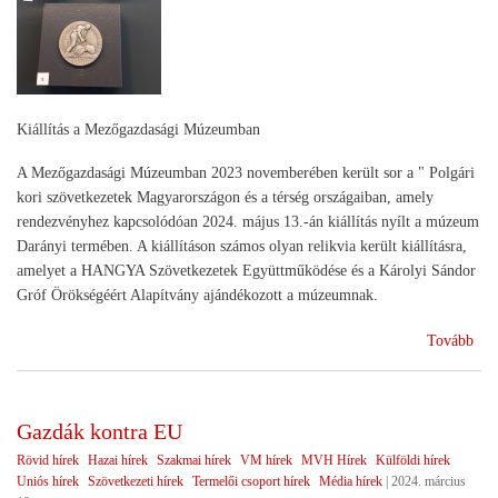
Kiállítás a Mezőgazdasági Múzeumban
A Mezőgazdasági Múzeumban 2023 novemberében került sor a " Polgári
kori szövetkezetek Magyarországon és a térség országaiban, amely
rendezvényhez kapcsolódóan 2024. május 13.-án kiállítás nyílt a múzeum
Darányi termében. A kiállításon számos olyan relikvia került kiállításra,
amelyet a HANGYA Szövetkezetek Együttműködése és a Károlyi Sándor
Gróf Örökségéért Alapítvány ajándékozott a múzeumnak.
(A
Tovább
szö
múl
üze
Gazdák kontra EU
Rövid hírek
Hazai hírek
Szakmai hírek
VM hírek
MVH Hírek
Külföldi hírek
Uniós hírek
Szövetkezeti hírek
Termelői csoport hírek
Média hírek
|
2024. március