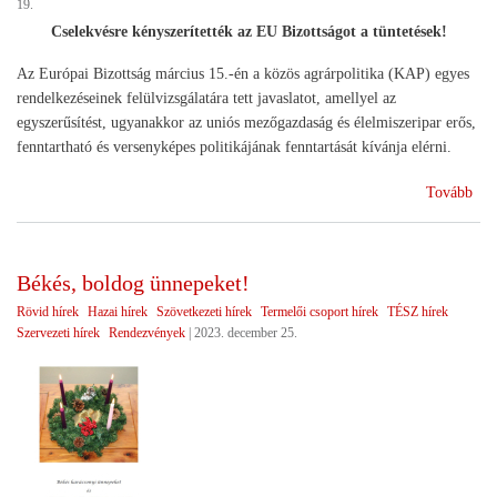
19.
Cselekvésre kényszerítették az EU Bizottságot a tüntetések!
Az Európai Bizottság március 15.-én a közös agrárpolitika (KAP) egyes
rendelkezéseinek felülvizsgálatára tett javaslatot, amellyel az
egyszerűsítést, ugyanakkor az uniós mezőgazdaság és élelmiszeripar erős,
fenntartható és versenyképes politikájának fenntartását kívánja elérni.
(Ga
Tovább
kon
EU
Békés, boldog ünnepeket!
Rövid hírek
Hazai hírek
Szövetkezeti hírek
Termelői csoport hírek
TÉSZ hírek
Szervezeti hírek
Rendezvények
|
2023. december 25.