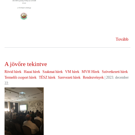
(Bé
Tovább
bol
ünn
A jövőre tekintve
Rövid hírek
Hazai hírek
Szakmai hírek
VM hírek
MVH Hírek
Szövetkezeti hírek
Termelői csoport hírek
TÉSZ hírek
Szervezeti hírek
Rendezvények
|
2023. december
22.