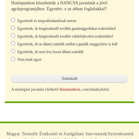
Honlapunkon közzétettük a HANGYA javaslatát a jövő
agrárprogramjához. Egyetért- e az abban foglaltakkal?
Választások
Egyetértek és megvalósítandónak tartom
Egyetértek, de kiegészítendő további gazdaságpolitikai eszközökkel
Egyetértek, de kiegészítendő további vidékfejlesztési eszközökkel
Egyetértek, de az állami szándék mellett a gazdák meggyőzése is kell
Egyetértek, de nem lesz hozzá állami szándék
Nem értek egyet
A stratégiai javaslat elérhető
fórumunkon
, csatolmányként.
Magyar Termelői Értékesítő és Szolgáltató Szervezetek/Szövetkezetek