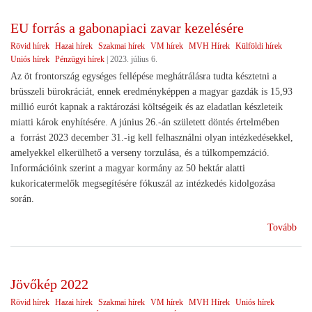
gab
az
EU forrás a gabonapiaci zavar kezelésére
ukr
Rövid hírek
Hazai hírek
Szakmai hírek
VM hírek
MVH Hírek
Külföldi hírek
ter
Uniós hírek
Pénzügyi hírek
|
2023. július 6.
Az öt frontország egységes fellépése meghátrálásra tudta késztetni a
brüsszeli bürokráciát, ennek eredményképpen a magyar gazdák is 15,93
millió eurót kapnak a raktározási költségeik és az eladatlan készleteik
miatti károk enyhítésére. A június 26.-án született döntés értelmében
a forrást 2023 december 31.-ig kell felhasználni olyan intézkedésekkel,
amelyekkel elkerülhető a verseny torzulása, és a túlkompemzáció.
Információink szerint a magyar kormány az 50 hektár alatti
kukoricatermelők megsegítésére fókuszál az intézkedés kidolgozása
során.
(E
Tovább
forr
a
gab
Jövőkép 2022
zav
Rövid hírek
Hazai hírek
Szakmai hírek
VM hírek
MVH Hírek
Uniós hírek
kez