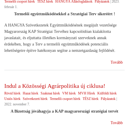
Termelői csoport hírek
TÉSZ hírek
HANGYA Állásfoglalások
Pályázatok
|
2023.
február 1.
Termelői együttműködésekkel a Stratégiai Terv sikeréért !
A HANGYA Szövetkezetek Együttműködésének megújult vezetősége
Magyarország KAP Stratégiai Tervéhez kapcsolódóan kialakította
javaslatait, és eljuttatta illetékes kormányzati szerveknek annak
érdekében, hogy a Terv a termelői együttműködések potenciális
lehetőségeire építve hatékonyan segítse a nemzetgazdaság fejlődését.
(Jö
Tovább
202
Indul a Közösségi Agrárpolitika új ciklusa!
Rövid hírek
Hazai hírek
Szakmai hírek
VM hírek
MVH Hírek
Külföldi hírek
Uniós hírek
Szövetkezeti hírek
Termelői csoport hírek
TÉSZ hírek
Pályázatok
|
2022. november 7.
A Bizottság jóváhagyja a KAP magyarországi stratégiai tervét
(In
Tovább
a