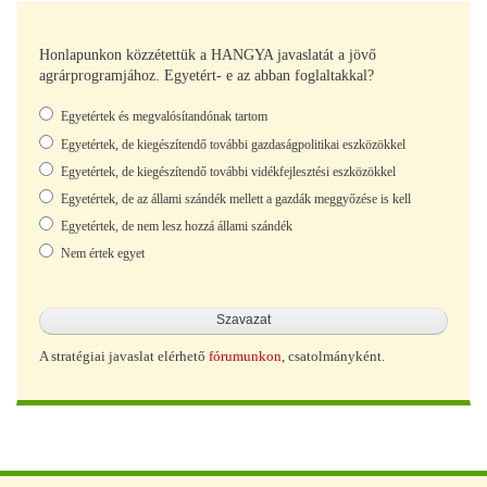
Honlapunkon közzétettük a HANGYA javaslatát a jövő
agrárprogramjához. Egyetért- e az abban foglaltakkal?
Választások
Egyetértek és megvalósítandónak tartom
Egyetértek, de kiegészítendő további gazdaságpolitikai eszközökkel
Egyetértek, de kiegészítendő további vidékfejlesztési eszközökkel
Egyetértek, de az állami szándék mellett a gazdák meggyőzése is kell
Egyetértek, de nem lesz hozzá állami szándék
Nem értek egyet
A stratégiai javaslat elérhető
fórumunkon
, csatolmányként.