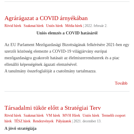
Köz
Agr
Agrárágazat a COVID árnyékában
új
Rövid hírek
Szakmai hírek
Uniós hírek
Média hírek
|
2022. február 2.
cikl
Uniós elemzés a COVID hatásáról
Az EU Parlament Mezőgazdasági Bizottságának felkérésére 2021-ben egy
szerzői közösség elemezte a COVID-19 világjárvány európai
mezőgazdaságra gyakorolt hatásait az élelmiszerrendszerek és a piac
ellenálló képességének ágazati elemzésével.
A tanulmány összefoglalóját a csatolmány tartalmazza.
(Ag
Tovább
a
CO
árn
Társadalmi tükör előtt a Stratégiai Terv
Rövid hírek
Szakmai hírek
VM hírek
MVH Hírek
Uniós hírek
Termelői csoport
hírek
TÉSZ hírek
Rendezvények
Pályázatok
|
2021. december 13.
A jövő stratégiája