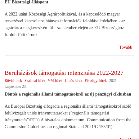
EU Bizottsági álláspont
A 2022 utáni Közösségi Agrárpolitikával, és a kapcsolódó magyar
tervezéssel kapcsolatos hiányos információk feloldása érdekében - az
agrártárca megkeresésén túl - szeptember elején az EU Bizottsághoz
fordult főtitkárunk.
(Tá
Tovább
e
az
új
Beruházások támogatási intenzitása 2022-2027
KA
Rövid hírek
Szakmai hírek
VM hírek
Uniós hírek
Pénzügyi hírek
|
2021.
a
szeptember 23.
ter
Döntés a regionális állami támogatásokról az új pénzügyi ciklusban
egy
?
Az Európai Bizottság elfogadta a regionális állami támogatásokról szóló
)
felülvizsgált uniós iránymutatásokat ("regionális támogatási
iránymutatás"/RTI/) A hivatalos dokumentum: Communication from the
Commission Guidelines on regional State aid 2021/C 153/01).
(Be