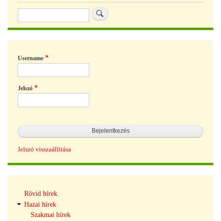
Keresés
Username
Jelszó
Jelszó visszaállítása
Hírek
Rövid hírek
navigáció
Hazai hírek
Szakmai hírek