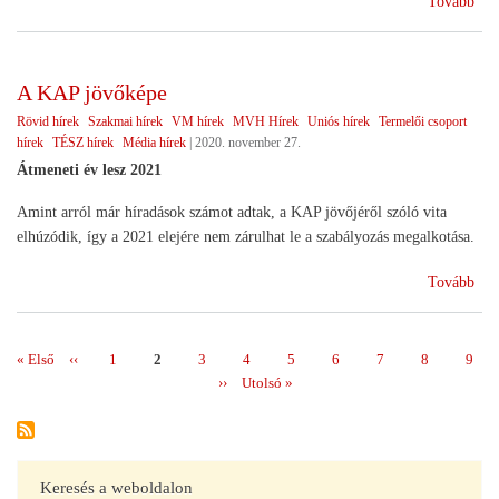
Tovább
tám
inte
202
A KAP jövőképe
202
Rövid hírek
Szakmai hírek
VM hírek
MVH Hírek
Uniós hírek
Termelői csoport
hírek
TÉSZ hírek
Média hírek
|
2020. november 27.
Átmeneti év lesz 2021
Amint arról már híradások számot adtak, a KAP jövőjéről szóló vita
elhúzódik, így a 2021 elejére nem zárulhat le a szabályozás megalkotása.
(A
Tovább
KA
jöv
Első
« Első
Előző
‹‹
Page
1
Page
2
Page
3
Page
4
Page
5
Page
6
Page
7
Page
8
Page
9
Oldalszámozás
oldal
oldal
Következő
››
Utolsó
Utolsó »
oldal
oldal
Keresés a weboldalon