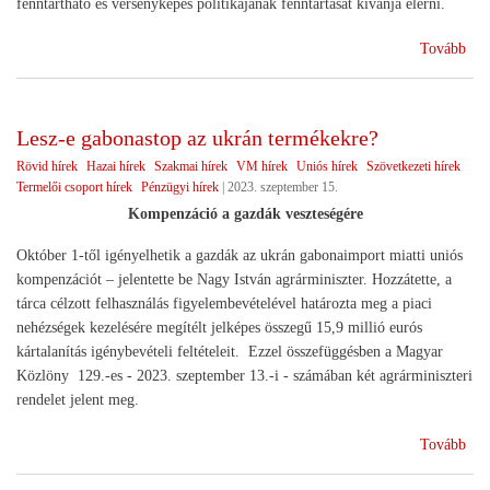
fenntartható és versenyképes politikájának fenntartását kívánja elérni.
(Ga
Tovább
kon
EU
Lesz-e gabonastop az ukrán termékekre?
Rövid hírek
Hazai hírek
Szakmai hírek
VM hírek
Uniós hírek
Szövetkezeti hírek
Termelői csoport hírek
Pénzügyi hírek
|
2023. szeptember 15.
Kompenzáció a gazdák veszteségére
Október 1-től igényelhetik a gazdák az ukrán gabonaimport miatti uniós
kompenzációt – jelentette be Nagy István agrárminiszter. Hozzátette, a
tárca célzott felhasználás figyelembevételével határozta meg a piaci
nehézségek kezelésére megítélt jelképes összegű 15,9 millió eurós
kártalanítás igénybevételi feltételeit. Ezzel összefüggésben a Magyar
Közlöny 129.-es - 2023. szeptember 13.-i - számában két agrárminiszteri
rendelet jelent meg.
(Le
Tovább
e