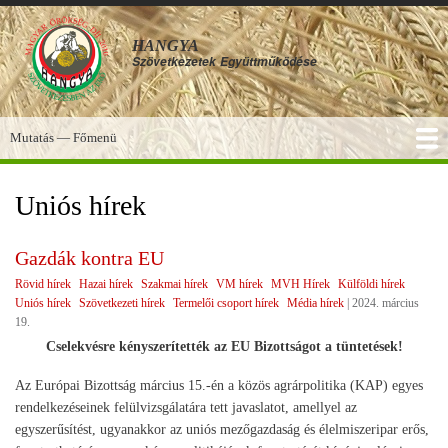
Ugrás
a
HANGYA
tartalomra
Szövetkezetek
Együttműködése
Mutatás — Főmenü
Főmenü
SZOLGÁLTATÁSOK
KÉPGALÉRIA
TUDÁSBÁZIS
A HANGYA
FÓRUM
HÍREK
Uniós hírek
Gazdák kontra EU
Rövid hírek
Hazai hírek
Szakmai hírek
VM hírek
MVH Hírek
Külföldi hírek
Uniós hírek
Szövetkezeti hírek
Termelői csoport hírek
Média hírek
|
2024. március
19.
Cselekvésre kényszerítették az EU Bizottságot a tüntetések!
Az Európai Bizottság március 15.-én a közös agrárpolitika (KAP) egyes
rendelkezéseinek felülvizsgálatára tett javaslatot, amellyel az
egyszerűsítést, ugyanakkor az uniós mezőgazdaság és élelmiszeripar erős,