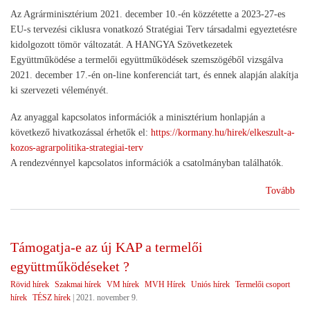
Az Agrárminisztérium 2021. december 10.-én közzétette a 2023-27-es
EU-s tervezési ciklusra vonatkozó Stratégiai Terv társadalmi egyeztetésre
kidolgozott tömör változatát. A HANGYA Szövetkezetek
Együttműködése a termelői együttműködések szemszögéből vizsgálva
2021. december 17.-én on-line konferenciát tart, és ennek alapján alakítja
ki szervezeti véleményét.
Az anyaggal kapcsolatos információk a minisztérium honlapján a
következő hivatkozással érhetők el:
https://kormany.hu/hirek/elkeszult-a-
kozos-agrarpolitika-strategiai-terv
A rendezvénnyel kapcsolatos információk a csatolmányban találhatók.
(Tá
Tovább
tük
előt
a
Támogatja-e az új KAP a termelői
Stra
együttműködéseket ?
Ter
Rövid hírek
Szakmai hírek
VM hírek
MVH Hírek
Uniós hírek
Termelői csoport
hírek
TÉSZ hírek
|
2021. november 9.