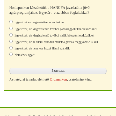
Honlapunkon közzétettük a HANGYA javaslatát a jövő
agrárprogramjához. Egyetért- e az abban foglaltakkal?
Választások
Egyetértek és megvalósítandónak tartom
Egyetértek, de kiegészítendő további gazdaságpolitikai eszközökkel
Egyetértek, de kiegészítendő további vidékfejlesztési eszközökkel
Egyetértek, de az állami szándék mellett a gazdák meggyőzése is kell
Egyetértek, de nem lesz hozzá állami szándék
Nem értek egyet
A stratégiai javaslat elérhető
fórumunkon
, csatolmányként.