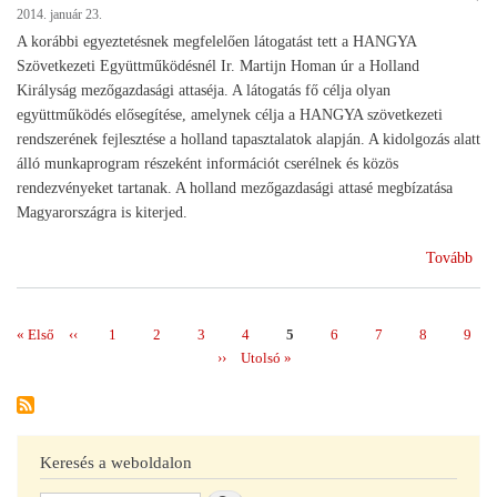
2014. január 23.
A korábbi egyeztetésnek megfelelően látogatást tett a HANGYA
Szövetkezeti Együttműködésnél Ir. Martijn Homan úr a Holland
Királyság mezőgazdasági attaséja. A látogatás fő célja olyan
együttműködés elősegítése, amelynek célja a HANGYA szövetkezeti
rendszerének fejlesztése a holland tapasztalatok alapján. A kidolgozás alatt
álló munkaprogram részeként információt cserélnek és közös
rendezvényeket tartanak. A holland mezőgazdasági attasé megbízatása
Magyarországra is kiterjed.
(A
Tovább
hol
mez
atta
Első
« Első
Előző
‹‹
Page
1
Page
2
Page
3
Page
4
Page
5
Page
6
Page
7
Page
8
Page
9
Oldalszámozás
a
oldal
oldal
Következő
››
Utolsó
Utolsó »
Han
oldal
oldal
Keresés a weboldalon