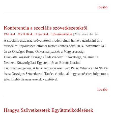
(A
Tovább
szö
az
EU
Konferencia a szociális szövetkezetekről
ban
VM hírek
MVH Hírek
Uniós hírek
Szövetkezeti hírek
|
2014. november 24.
CO
ripo
A szociális gazdaság szövetkezeti modelljeinek helye a gazdasági és a
társadalmi fejlődésben címmel tartott konferenciát 2014. november 24.-
én az Országos Roma Önkormányzat,és a Magyarországi
Diákvállalkozások Országos Érdekvédelmi Szövetsége, valamint a
Nemzeti Közszolgálati Egyetem, és az Eötvös Loránd
Tudományegyetem. A tanácskozáson részt vett Patay Vilmos a HANGYA
és az Országos Szövetkezeti Tanács elnöke, aki egyeztetéseket folytatott a
jelentősebb társszervezetek vezetőivel.
(Ko
Tovább
a
szoc
szö
Hangya Szövetkezetek Együttműködésének