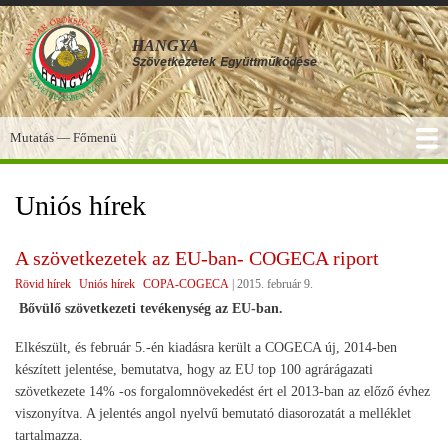
Ugrás
a
HANGYA
tartalomra
Szövetkezetek
Együttműködése
Mutatás — Főmenü
Főmenü
SZOLGÁLTATÁSOK
KÉPGALÉRIA
TUDÁSBÁZIS
A HANGYA
FÓRUM
HÍREK
Uniós hírek
A szövetkezetek az EU-ban- COGECA riport
Rövid hírek
Uniós hírek
COPA-COGECA
|
2015. február 9.
Bővülő szövetkezeti tevékenység az EU-ban.
Elkészült, és február 5.-én kiadásra került a COGECA új, 2014-ben
készített jelentése, bemutatva, hogy az EU top 100 agrárágazati
szövetkezete 14% -os forgalomnövekedést ért el 2013-ban az előző évhez
viszonyítva. A jelentés angol nyelvű bemutató diasorozatát a melléklet
tartalmazza.