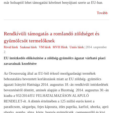
már holnaptól lehet támogatási kérelmet benyújtani szerte az EU-ban.
(Re
Tovább
piac
int
a
Rendkívüli támogatás a romlandó zöldséget és
tej
gyümölcsöt termelőknek
ága
Rövid hírek
Szakmai hírek
VM hírek
MVH Hírek
Uniós hírek
|
2014. szeptember
2.
EU intézkedés előkészítése a zöldség-gyümölcs ágazat várható piaci
zavarainak kezelésére
Az Oroszország által az EU-ból érkező mezőgazdasági termékek
behozatalára bevezetett korlátozások miatt az EU zöldség- gyümölcs
ágazati Irányító Hatósága 2014. augusztus 18.-án rendkívüli intézkedések
bevezetéséről döntött, aminek alapján a Bizottság 2014. augusztus 30.-án
kiadta a 932/2014/EU FELHATALMAZÁSON ALAPULÓ
RENDELET-ét. A döntés értelmében a 125 millió eurós keret a
paradicsom, sárgarépa, fejes káposzta, édes paprika, karfiol, uborka, apró
uborka, gomba, alma, körte, bogyós gyümölcsök, csemegeszőlő és kivi