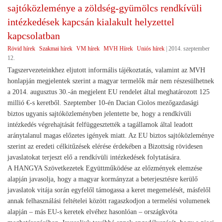
sajtóközleménye a zöldség-gyümölcs rendkívüli
intézkedések kapcsán kialakult helyzettel
kapcsolatban
Rövid hírek
Szakmai hírek
VM hírek
MVH Hírek
Uniós hírek
|
2014. szeptember
12.
Tagszervezeteinkhez eljutott informális tájékoztatás, valamint az MVH
honlapján megjelentek szerint a magyar termelők már nem részesülhetnek
a 2014. augusztus 30.-án megjelent EU rendelet által meghatározott 125
millió €-s keretből. Szeptember 10-én Dacian Ciolos mezőgazdasági
biztos ugyanis sajtóközleményben jelentette be, hogy a rendkívüli
intézkedés végrehajtását felfüggesztették a tagállamok által leadott
aránytalanul magas előzetes igények miatt. Az EU biztos sajtóközleménye
szerint az eredeti célkitűzések elérése érdekében a Bizottság rövidesen
javaslatokat terjeszt elő a rendkívüli intézkedések folytatására.
A HANGYA Szövetkezetek Együttműködése az előzmények elemzése
alapján javasolja, hogy a magyar kormányzat a beterjesztésre kerülő
javaslatok vitája során egyfelől támogassa a keret megemelését, másfelől
annak felhasználási feltételei között ragaszkodjon a termelési volumenek
alapján – más EU-s keretek elvéhez hasonlóan – országkvóta