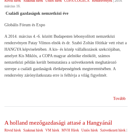
Rövid hírek
Szakmai hírek
Uniós hírek
COPA-COGECA
Rendezvények
|
2014.
március 16.
Családi gazdaságok nemzetközi éve
Globális Fórum és Expo
A 2014. március 4.-6. között Budapesten lebonyolított nemzetközi
rendezvényen Patay Vilmos elnök és dr. Szabó Zoltán főtitkár vett részt a
HANGYA képviseletében. A kis- és közép vállalkozások szekciójában,
amelyet Kis Miklós, a COPA magyar alelnöke elnökölt, számos
nemzetközi példán került bemutatásra a szövetkezetek meghatározó
szerepe a családi gazdaságok életképességének megteremtésében. A
rendezvény zárónyilatkozata erre is felhívja a világ figyelmét.
(20
Tovább
a
csal
gaz
A holland mezőgazdasági attasé a Hangyánál
éve
Rövid hírek
Szakmai hírek
VM hírek
MVH Hírek
Uniós hírek
Szövetkezeti hírek
|