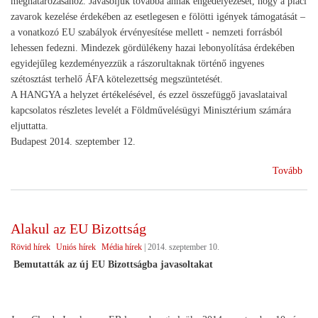
meghatározásához. Javasoljuk továbbá annak engedélyezését, hogy a piaci
zavarok kezelése érdekében az esetlegesen e fölötti igények támogatását –
a vonatkozó EU szabályok érvényesítése mellett - nemzeti forrásból
lehessen fedezni. Mindezek gördülékeny hazai lebonyolítása érdekében
egyidejűleg kezdeményezzük a rászorultaknak történő ingyenes
szétosztást terhelő ÁFA kötelezettség megszüntetését.
A HANGYA a helyzet értékelésével, és ezzel összefüggő javaslataival
kapcsolatos részletes levelét a Földművelésügyi Minisztérium számára
eljuttatta.
Budapest 2014. szeptember 12.
(Ha
Tovább
Szö
Egy
saj
Alakul az EU Bizottság
a
Rövid hírek
Uniós hírek
Média hírek
|
2014. szeptember 10.
zöl
gyü
Bemutatták az új EU Bizottságba javasoltakat
ren
int
kap