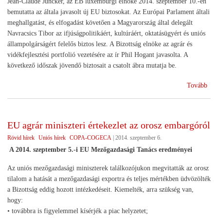
Jean-Claude Juncker, az EB luxemburgi elnöke 2014. szeptember 10.-én
kial
bemutatta az általa javasolt új EU biztosokat. Az Európai Parlament általi
hely
meghallgatást, és elfogadást követően a Magyarország által delegált
kap
Navracsics Tibor az ifjúságpolitikáért, kultúráért, oktatásügyért és uniós
állampolgárságért felelős biztos lesz. A Bizottság elnöke az agrár és
vidékfejlesztési portfolió vezetésére az ír Phil Hogant javasolta. A
következő időszak jövendő biztosait a csatolt ábra mutatja be.
(Al
Tovább
az
EU
Biz
EU agrár miniszteri értekezlet az orosz embargóról
Rövid hírek
Uniós hírek
COPA-COGECA
|
2014. szeptember 6.
A 2014. szeptember 5.-i EU Mezőgazdasági Tanács eredményei
Az uniós mezőgazdasági miniszterek találkozójukon megvitatták az orosz
tilalom a hatását a mezőgazdasági exportra és teljes mértékben üdvözölték
a Bizottság eddig hozott intézkedéseit. Kiemelték, arra szükség van,
hogy:
• továbbra is figyelemmel kísérjék a piac helyzetet;