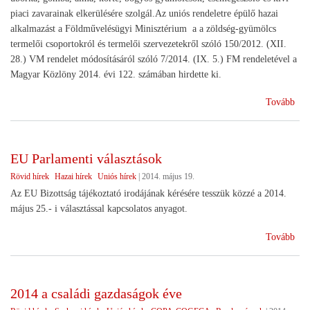
piaci zavarainak elkerülésére szolgál.Az uniós rendeletre épülő hazai
alkalmazást a Földművelésügyi Minisztérium a a zöldség-gyümölcs
termelői csoportokról és termelői szervezetekről szóló 150/2012. (XII.
28.) VM rendelet módosításáról szóló 7/2014. (IX. 5.) FM rendeletével a
Magyar Közlöny 2014. évi 122. számában hirdette ki.
(Re
Tovább
tám
a
rom
EU Parlamenti választások
zöl
Rövid hírek
Hazai hírek
Uniós hírek
|
2014. május 19.
és
gyü
Az EU Bizottság tájékoztató irodájának kérésére tesszük közzé a 2014.
ter
május 25.- i választással kapcsolatos anyagot.
(E
Tovább
Par
vál
2014 a családi gazdaságok éve