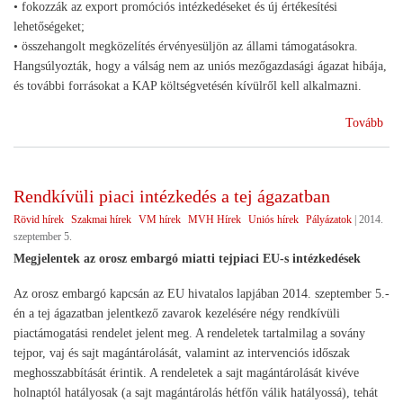
• fokozzák az export promóciós intézkedéseket és új értékesítési
lehetőségeket;
• összehangolt megközelítés érvényesüljön az állami támogatásokra.
Hangsúlyozták, hogy a válság nem az uniós mezőgazdasági ágazat hibája,
és további forrásokat a KAP költségvetésén kívülről kell alkalmazni.
(E
Tovább
agr
min
érte
Rendkívüli piaci intézkedés a tej ágazatban
az
Rövid hírek
Szakmai hírek
VM hírek
MVH Hírek
Uniós hírek
Pályázatok
|
2014.
oro
szeptember 5.
emb
Megjelentek az orosz embargó miatti tejpiaci EU-s intézkedések
Az orosz embargó kapcsán az EU hivatalos lapjában 2014. szeptember 5.-
én a tej ágazatban jelentkező zavarok kezelésére négy rendkívüli
piactámogatási rendelet jelent meg. A rendeletek tartalmilag a sovány
tejpor, vaj és sajt magántárolását, valamint az intervenciós időszak
meghosszabbítását érintik. A rendeletek a sajt magántárolását kivéve
holnaptól hatályosak (a sajt magántárolás hétfőn válik hatályossá), tehát