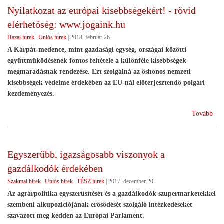
HA
Nyilatkozat az európai kisebbségekért! - rövid
elérhetőség: www.jogaink.hu
Hazai hírek
Uniós hírek
|
2018. február 26.
A Kárpát-medence, mint gazdasági egység, országai közötti
együttműködésének fontos feltétele a különféle kisebbségek
megmaradásnak rendezése. Ezt szolgálná az őshonos nemzeti
kisebbségek védelme érdekében az EU-nál előterjesztendő polgári
kezdeményezés.
(Ny
Tovább
az
eur
kis
Egyszerűbb, igazságosabb viszonyok a
-
gazdálkodók érdekében
röv
elé
Szakmai hírek
Uniós hírek
TÉSZ hírek
|
2017. december 20.
www
Az agrárpolitika egyszerűsítését és a gazdálkodók szupermarketekkel
szembeni alkupozíciójának erősödését szolgáló intézkedéseket
szavazott meg kedden az Európai Parlament.