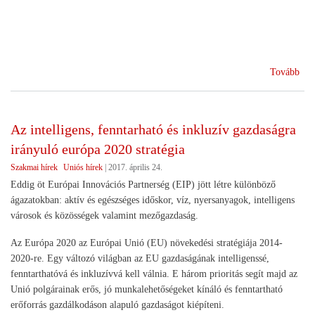
(Eg
Tovább
iga
vis
a
Az intelligens, fenntarható és inkluzív gazdaságra
gaz
irányuló európa 2020 stratégia
érd
Szakmai hírek
Uniós hírek
|
2017. április 24.
Eddig öt Európai Innovációs Partnerség (EIP) jött létre különböző
ágazatokban: aktív és egészséges időskor, víz, nyersanyagok, intelligens
városok és közösségek valamint mezőgazdaság.
Az Európa 2020 az Európai Unió (EU) növekedési stratégiája 2014-
2020-re. Egy változó világban az EU gazdaságának intelligenssé,
fenntarthatóvá és inkluzívvá kell válnia. E három prioritás segít majd az
Unió polgárainak erős, jó munkalehetőségeket kínáló és fenntartható
erőforrás gazdálkodáson alapuló gazdaságot kiépíteni.