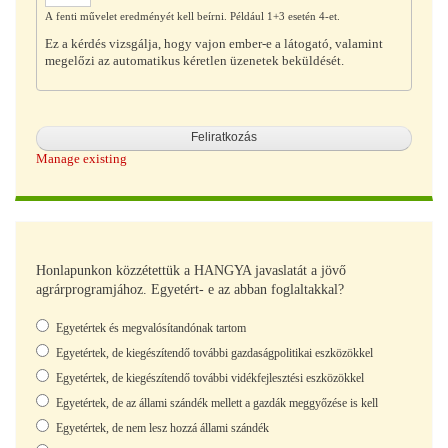
A fenti művelet eredményét kell beírni. Például 1+3 esetén 4-et.
Ez a kérdés vizsgálja, hogy vajon ember-e a látogató, valamint
megelőzi az automatikus kéretlen üzenetek beküldését.
Manage existing
Honlapunkon közzétettük a HANGYA javaslatát a jövő
agrárprogramjához. Egyetért- e az abban foglaltakkal?
Választások
Egyetértek és megvalósítandónak tartom
Egyetértek, de kiegészítendő további gazdaságpolitikai eszközökkel
Egyetértek, de kiegészítendő további vidékfejlesztési eszközökkel
Egyetértek, de az állami szándék mellett a gazdák meggyőzése is kell
Egyetértek, de nem lesz hozzá állami szándék