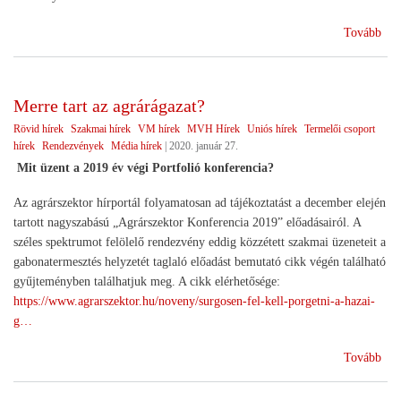
(Ko
Tovább
Merre tart az agrárágazat?
Rövid hírek
Szakmai hírek
VM hírek
MVH Hírek
Uniós hírek
Termelői csoport
hírek
Rendezvények
Média hírek
|
2020. január 27.
Mit üzent a 2019 év végi Portfolió konferencia?
Az agrárszektor hírportál folyamatosan ad tájékoztatást a december elején
tartott nagyszabású „Agrárszektor Konferencia 2019” előadásairól. A
széles spektrumot felölelő rendezvény eddig közzétett szakmai üzeneteit a
gabonatermesztés helyzetét taglaló előadást bemutató cikk végén található
gyűjteményben találhatjuk meg. A cikk elérhetősége:
https://www.agrarszektor.hu/noveny/surgosen-fel-kell-porgetni-a-hazai-
g…
(Me
Tovább
tart
az