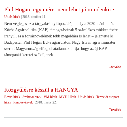
agr
Phil Hogan: egy méret nem lehet jó mindenkire
Uniós hírek
|
2018. október 11.
Nem végleges az a tárgyalási nyitópozíció, amely a 2020 utáni uniós
Közös Agrárpolitika (KAP) támogatásainak 5 százalékos csökkentésére
irányul, és a forrásnövelésnek több megoldása is lehet – jelentette ki
Budapesten Phil Hogan EU-s agrárbiztos. Nagy István agrárminiszter
szerint Magyarország elfogadhatatlannak tartja, hogy az új KAP
támogatási keretei szűküljenek.
(Ph
Tovább
Hog
egy
mér
Közgyűlésre készül a HANGYA
ne
Rövid hírek
Szakmai hírek
VM hírek
MVH Hírek
Uniós hírek
Termelői csoport
lehe
hírek
Rendezvények
|
2018. május 22.
jó
(Kö
min
Tovább
kés
a