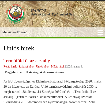
Ugrás
a
HANGYA
tartalomra
Szövetkezetek
Együttműködése
Mutatás — Főmenü
Főmenü
SZOLGÁLTATÁSOK
KÉPGALÉRIA
TUDÁSBÁZIS
A HANGYA
FÓRUM
HÍREK
Uniós hírek
Termőföldtől az asztalig
Rövid hírek
Szakmai hírek
Uniós hírek
Média hírek
|
2020. június 3.
Megjelent az EU stratégiai dokumentuma
Az EU Egészségügyi és Élelmiszerbiztonsági Főigazgatósága 2020. május
20-án közzétette az Európai Unió természetvédelmi politikáját 2030-ig
meghatározó „Biodiverzitási Stratégia 2030-ra” és a „Termőföldtől az
asztalig” (Farm to Fork) c. dokumentumokat. A két anyag szorosan
illeszkedik a 2019 decemberében nyilvánosságra hozott európai Zöld