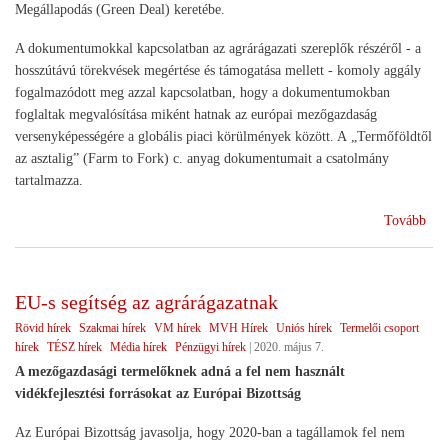
Megállapodás (Green Deal) keretébe.
A dokumentumokkal kapcsolatban az agrárágazati szereplők részéről - a
hosszútávú törekvések megértése és támogatása mellett - komoly aggály
fogalmazódott meg azzal kapcsolatban, hogy a dokumentumokban
foglaltak megvalósítása miként hatnak az európai mezőgazdaság
versenyképességére a globális piaci körülmények között. A „Termőföldtől
az asztalig” (Farm to Fork) c. anyag dokumentumait a csatolmány
tartalmazza.
(Te
Tovább
az
aszt
EU-s segítség az agrárágazatnak
Rövid hírek
Szakmai hírek
VM hírek
MVH Hírek
Uniós hírek
Termelői csoport
hírek
TÉSZ hírek
Média hírek
Pénzügyi hírek
|
2020. május 7.
A mezőgazdasági termelőknek adná a fel nem használt
vidékfejlesztési forrásokat az Európai Bizottság
Az Európai Bizottság javasolja, hogy 2020-ban a tagállamok fel nem