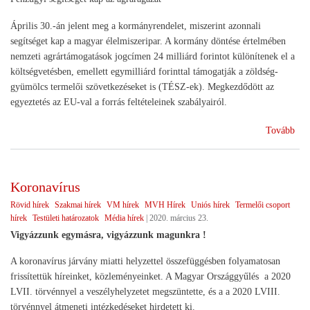
Április 30.-án jelent meg a kormányrendelet, miszerint azonnali
segítséget kap a magyar élelmiszeripar. A kormány döntése értelmében
nemzeti agrártámogatások jogcímen 24 milliárd forintot különítenek el a
költségvetésben, emellett egymilliárd forinttal támogatják a zöldség-
gyümölcs termelői szövetkezéseket is (TÉSZ-ek). Megkezdődött az
egyeztetés az EU-val a forrás feltételeinek szabályairól.
(Ga
Tovább
Akc
Seg
a
Koronavírus
mez
Rövid hírek
Szakmai hírek
VM hírek
MVH Hírek
Uniós hírek
Termelői csoport
hírek
Testületi határozatok
Média hírek
|
2020. március 23.
Vigyázzunk egymásra, vigyázzunk magunkra !
A koronavírus járvány miatti helyzettel összefüggésben folyamatosan
frissítettük híreinket, közleményeinket. A Magyar Országgyűlés a 2020
LVII. törvénnyel a veszélyhelyzetet megszüntette, és a a 2020 LVIII.
törvénnyel átmeneti intézkedéseket hirdetett ki.