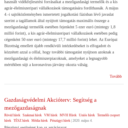
használt vidékfejlesztési forrásaikat a mezőgazdasági termelők és a kis
agrár-élelmiszeripari vállalkozások támogatására fordíthassák. A május
4.-i sajtóközleményben ismertetett jogalkotási fázisban lévő javaslat
szerint a tagállamok által nyújtott támogatás maximális összege a
mezőgazdasági termelők esetében fejenként 5 ezer euró (mintegy 1,8
millió forint), a kis agrár-élelmiszeripari vállalkozások esetében pedig
cégenként 50 ezer euró (mintegy 17,7 millió forint) lehet. Az Európai
Bizottság emellett újabb rendkívüli intézkedéseket is elfogadott és
közzétett azzal a céllal, hogy további támogatást nyújtson azoknak a
mezőgazdasági és élelmiszerpiacoknak, amelyeket a legnagyobb
mértékben sújt a koronavírus-járvány okozta válság.
(EU
Tovább
s
segí
az
Gazdaságvédelmi Akcióterv: Segítség a
agr
mezőgazdaságnak
Rövid hírek
Szakmai hírek
VM hírek
MVH Hírek
Uniós hírek
Termelői csoport
hírek
TÉSZ hírek
Média hírek
Pénzügyi hírek
|
2020. május 4.
Pénzügyi segítséget kap az agrárágazat