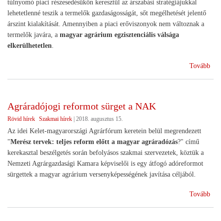
túlnyomó piaci részesedésükön keresztül az árszabási stratégiájukkal
lehetetlenné teszik a termelők gazdaságosságát, sőt megélhetését jelentő
árszint kialakítását. Amennyiben a piaci erőviszonyok nem változnak a
termelők javára, a
magyar agrárium egzisztenciális válsága
elkerülhetetlen
.
(Te
Tovább
tul
alm
az
Agráradójogi reformot sürget a NAK
egy
Rövid hírek
Szakmai hírek
|
2018. augusztus 15.
meg
az
Az idei Kelet-magyarországi Agrárfórum keretein belül megrendezett
alm
"
Merész tervek: teljes reform előtt a magyar agráradózás
?" című
vál
kerekasztal beszélgetés során befolyásos szakmai szervezetek, köztük a
Nemzeti Agrárgazdasági Kamara képviselői is egy átfogó adóreformot
sürgettek a magyar agrárium versenyképességének javítása céljából.
(Ag
Tovább
ref
sür