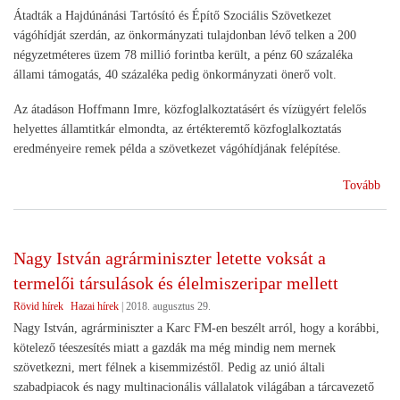
TÁ
Átadták a Hajdúnánási Tartósító és Építő Szociális Szövetkezet
OR
vágóhídját szerdán, az önkormányzati tulajdonban lévő telken a 200
VI
négyzetméteres üzem 78 millió forintba került, a pénz 60 százaléka
MI
állami támogatás, 40 százaléka pedig önkormányzati önerő volt.
Az átadáson Hoffmann Imre, közfoglalkoztatásért és vízügyért felelős
helyettes államtitkár elmondta, az értékteremtő közfoglalkoztatás
eredményeire remek példa a szövetkezet vágóhídjának felépítése.
(Át
Tovább
a
haj
szoc
Nagy István agrárminiszter letette voksát a
szö
termelői társulások és élelmiszeripar mellett
vág
Rövid hírek
Hazai hírek
|
2018. augusztus 29.
Nagy István, agrárminiszter a Karc FM-en beszélt arról, hogy a korábbi,
kötelező téeszesítés miatt a gazdák ma még mindig nem mernek
szövetkezni, mert félnek a kisemmizéstől. Pedig az unió általi
szabadpiacok és nagy multinacionális vállalatok világában a tárcavezető