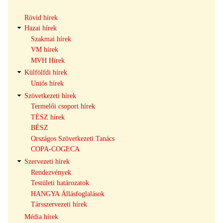
Hírek
Rövid hírek
navigáció
Hazai hírek
Szakmai hírek
VM hírek
MVH Hírek
Külfölfdi hírek
Uniós hírek
Szövetkezeti hírek
Termelői csoport hírek
TÉSZ hírek
BÉSZ
Országos Szövetkezeti Tanács
COPA-COGECA
Szervezeti hírek
Rendezvények
Testületi határozatok
HANGYA Állásfoglalások
Társszervezeti hírek
Média hírek