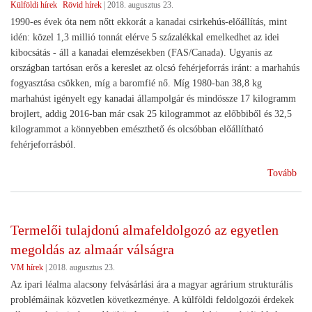
Külföldi hírek
Rövid hírek
|
2018. augusztus 23.
1990-es évek óta nem nőtt ekkorát a kanadai csirkehús-előállítás, mint
idén: közel 1,3 millió tonnát elérve 5 százalékkal emelkedhet az idei
kibocsátás - áll a kanadai elemzésekben (FAS/Canada). Ugyanis az
országban tartósan erős a kereslet az olcsó fehérjeforrás iránt: a marhahús
fogyasztása csökken, míg a baromfié nő. Míg 1980-ban 38,8 kg
marhahúst igényelt egy kanadai állampolgár és mindössze 17 kilogramm
brojlert, addig 2016-ban már csak 25 kilogrammot az előbbiből és 32,5
kilogrammot a könnyebben emészthető és olcsóbban előállítható
fehérjeforrásból.
(Ór
Tovább
leh
előt
áll
Termelői tulajdonú almafeldolgozó az egyetlen
a
megoldás az almaár válságra
haz
bar
VM hírek
|
2018. augusztus 23.
Az ipari léalma alacsony felvásárlási ára a magyar agrárium strukturális
problémáinak közvetlen következménye. A külföldi feldolgozói érdekek