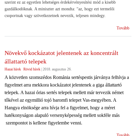
szerint ez az egyetlen lehetséges érdekérvényesítési mód a kisebb
gazdálkodóknak. A miniszter azt mondta: “az, hogy ezt termelői
csoportnak vagy szövetkezetnek nevezik, teljesen mindegy.
(Na
Tovább
Ist
agr
lete
Növekvő kockázatot jelentenek az koncentrált
vok
állattartó telepek
a
ter
Hazai hírek
Rövid hírek
|
2018. augusztus 26.
tár
A közvetlen szomszédos Románia sertéspestis járványa felhívja a
és
figyelmet arra mekkora kockázatot jelentenek a giga állattartó
éle
telepek. A hazai órias sertés telepek mellett már tervezik német
mell
tőkével az egymillió tojó baromfi telepet Vas-megyében. A
Hangya elnöksége arra hívja fel a figyelmet, hogy a méret
hatékonyságon alapuló versenyképesség mellett sokféle más
szempontot is kellene figyelembe venni.
(Nö
Tovább