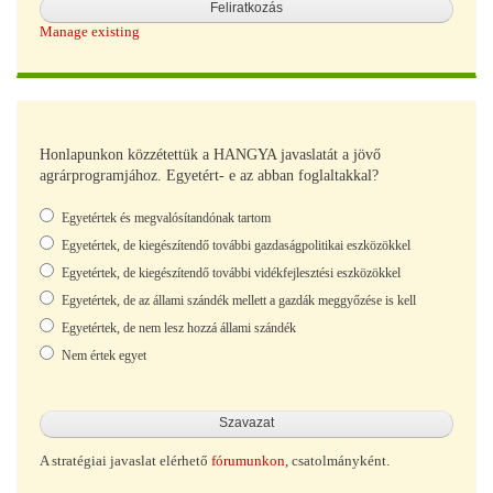
Manage existing
Honlapunkon közzétettük a HANGYA javaslatát a jövő
agrárprogramjához. Egyetért- e az abban foglaltakkal?
Választások
Egyetértek és megvalósítandónak tartom
Egyetértek, de kiegészítendő további gazdaságpolitikai eszközökkel
Egyetértek, de kiegészítendő további vidékfejlesztési eszközökkel
Egyetértek, de az állami szándék mellett a gazdák meggyőzése is kell
Egyetértek, de nem lesz hozzá állami szándék
Nem értek egyet
A stratégiai javaslat elérhető
fórumunkon
, csatolmányként.