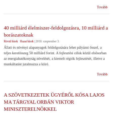
(El
Tovább
dr.
Gró
Bet
40 milliárd élelmiszer-feldolgozásra, 10 milliárd a
Ist
borászatoknak
Rövid hírek
Hazai hírek
|
2018. szeptember 3.
Állati és növényi alapanyagok feldolgozására lehet pályázni ősszel, a
teljes keretösszeg 50 milliárd forint. A fejlesztési célok közül elsősorban
az energiahatékonyság növelését, a kiemelt régiók fejlesztését, illetve a
munkáltatást jutalmazza a kiíró.
(40
Tovább
mil
éle
fel
A SZÖVETKEZETEK ÜGYÉRŐL KÓSA LAJOS
10
MA TÁRGYAL ORBÁN VIKTOR
mil
a
MINISZTERELNÖKKEL
bor