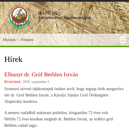
Ugrás
a
HANGYA
tartalomra
Szövetkezetek
Együttműködése
Mutatás — Főmenü
Főmenü
SZOLGÁLTATÁSOK
KÉPGALÉRIA
TUDÁSBÁZIS
A HANGYA
FÓRUM
HÍREK
Hírek
Elhunyt dr. Gróf Bethlen István
Rövid hírek
|
2018. szeptember 5.
Szomorú szívvel tájékoztatjuk önöket arról, hogy tegnap örök nyugovóra
tért dr. Gróf Bethlen István, a Károlyi Sándor Gróf Örökségéért
Alapítvány kurátora.
A nemesi családból származó politikus, közgazdász 72 éves volt.
Hétfőn 72 éves korában meghalt dr. Bethlen István, az erdélyi gróf
Bethlen család tagja.