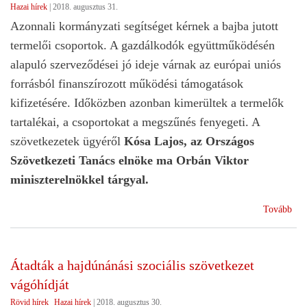
Hazai hírek
|
2018. augusztus 31.
Azonnali kormányzati segítséget kérnek a bajba jutott
termelői csoportok. A gazdálkodók együttműködésén
alapuló szerveződései jó ideje várnak az európai uniós
forrásból finanszírozott működési támogatások
kifizetésére. Időközben azonban kimerültek a termelők
tartalékai, a csoportokat a megszűnés fenyegeti. A
szövetkezetek ügyéről
Kósa Lajos, az Országos
Szövetkezeti Tanács elnöke ma Orbán Viktor
miniszterelnökkel tárgyal.
(
Tovább
A
SZ
ÜG
Átadták a hajdúnánási szociális szövetkezet
KÓ
vágóhídját
LA
MA
Rövid hírek
Hazai hírek
|
2018. augusztus 30.