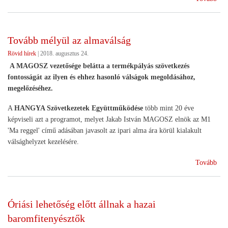
koc
jel
az
Tovább mélyül az almaválság
kon
Rövid hírek
|
2018. augusztus 24.
álla
tel
A MAGOSZ vezetősége belátta a termékpályás szövetkezés
fontosságát az ilyen és ehhez hasonló válságok megoldásához,
megelőzéséhez.
A
HANGYA Szövetkezetek Együttműködése
több mint 20 éve
képviseli azt a programot, melyet Jakab István MAGOSZ elnök az M1
'Ma reggel' című adásában javasolt az ipari alma ára körül kialakult
válsághelyzet kezelésére.
(To
Tovább
mél
az
alm
Óriási lehetőség előtt állnak a hazai
baromfitenyésztők