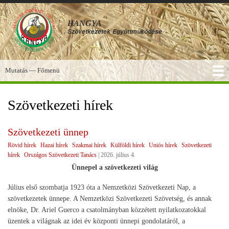
Ugrás
a
HANGYA
tartalomra
Szövetkezetek
Együttműködése
Mutatás — Főmenü
Főmenü
SZOLGÁLTATÁSOK
KÉPGALÉRIA
TUDÁSBÁZIS
A HANGYA
FÓRUM
HÍREK
Szövetkezeti hírek
Szövetkezeti ünnep
Rövid hírek
Hazai hírek
Szakmai hírek
Külföldi hírek
Uniós hírek
Szövetkezeti
hírek
Országos Szövetkezeti Tanács
|
2026. július 4.
Ünnepel a szövetkezeti világ
Július első szombatja 1923 óta a Nemzetközi Szövetkezeti Nap, a
szövetkezetek ünnepe. A Nemzetközi Szövetkezeti Szövetség, és annak
elnöke, Dr. Ariel Guerco a csatolmányban közzétett nyilatkozatokkal
üzentek a világnak az idei év központi ünnepi gondolatáról, a