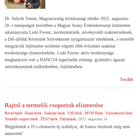
Dr. Sulyok Tamás, Magyarország köztársasági elnöke 2025. augusztus
20.-i ünnepségek keretében a Magyar Arany Érdemkeresztje kitüntetést
adományozta Ledó Ferenc, kertészmérnök, növényvédő szakmérnöknek,
a Dél-alföldi Kertészek Szövetkezete nyugalmazott elnökének, a termelői
integrációk fejlesztése területén végzett több évtizedes szakmai
tevékenysége elismeréseként. Ledó Ferenc aktív tevékenysége
meghatározó volt a HANGYA legerősebb zöldség- gyümölcs ágazati
szövetkezetének működésében, fejlődésében.
(El
Tovább
a
szö
Rajtol a termelői csoportok elismerése
Rövid hírek
Hazai hírek
Szakmai hírek
VM hírek
MVH Hírek
Szövetkezeti hírek
Termelői csoport hírek
TÉSZ hírek
Pályázatok
|
2025. augusztus 14.
Megjelentek a TCs elismerés új szabályai, de fontos részletek még nem
ismeretek!