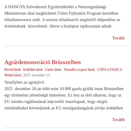
A HANGYA Szövetkezeti Együttműködés a Nemzetgazdasági
Minisztérium által meghirdetett Üzleti Fejlesztési Program keretében
előadássorozatot indít. A sorozat előadásairól megfelelő időpontban az
érintetteknek közvetlenül, illetve a honlapon tájékoztatást adunk.
(Sz
Tovább
ren
Agrárdemonstráció Brüsszelben
Rövid hírek
Külföldi hírek
Uniós hírek
Termelői csoport hírek
COPA-COGECA
Média hírek
|
2025. december 15.
Veszélyben az agrárjövő
2025. december 18-án több mint 10 000 gazda gyűlik össze Brüsszelben
egy történelmi jelentőségű tüntetésen. Ez lesz az első alkalom, hogy az
EU minden tagállamának képviselői összefognak, hogy sürgős
intézkedéseket követeljenek az EU mezőgazdaságának jövője érdekében.
(Ag
Tovább
Brü