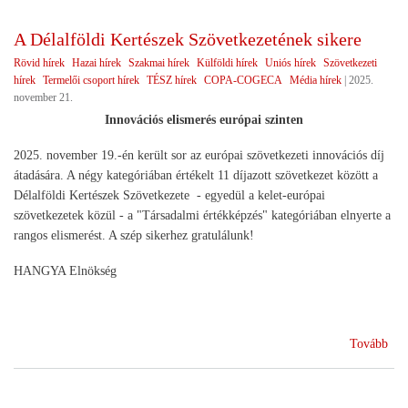
A Délalföldi Kertészek Szövetkezetének sikere
Rövid hírek
Hazai hírek
Szakmai hírek
Külföldi hírek
Uniós hírek
Szövetkezeti
hírek
Termelői csoport hírek
TÉSZ hírek
COPA-COGECA
Média hírek
|
2025.
november 21.
Innovációs elismerés európai szinten
2025. november 19.-én került sor az európai szövetkezeti innovációs díj
átadására. A négy kategóriában értékelt 11 díjazott szövetkezet között a
Délalföldi Kertészek Szövetkezete - egyedül a kelet-európai
szövetkezetek közül - a "Társadalmi értékképzés" kategóriában elnyerte a
rangos elismerést. A szép sikerhez gratulálunk!
HANGYA Elnökség
(A
Tovább
Dél
Ker
Szö