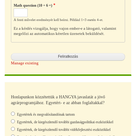
Math question (10 + 6 =)
A fenti művelet eredményét kell beírni. Például 1+3 esetén 4-et.
Ez a kérdés vizsgálja, hogy vajon ember-e a látogató, valamint
megelőzi az automatikus kéretlen üzenetek beküldését.
Manage existing
Honlapunkon közzétettük a HANGYA javaslatát a jövő
agrárprogramjához. Egyetért- e az abban foglaltakkal?
Választások
Egyetértek és megvalósítandónak tartom
Egyetértek, de kiegészítendő további gazdaságpolitikai eszközökkel
Egyetértek, de kiegészítendő további vidékfejlesztési eszközökkel