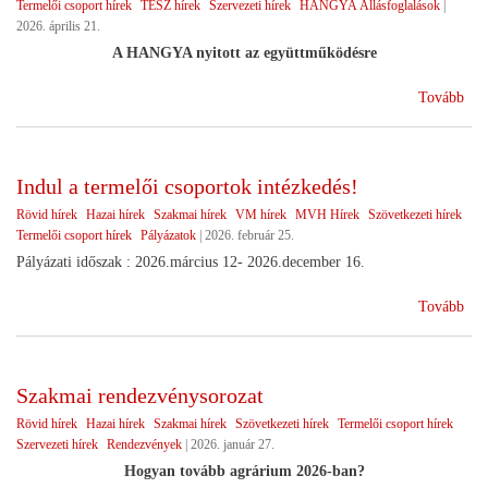
Termelői csoport hírek
TÉSZ hírek
Szervezeti hírek
HANGYA Állásfoglalások
|
2026. április 21.
A HANGYA nyitott az együttműködésre
(Vá
Tovább
utá
Indul a termelői csoportok intézkedés!
Rövid hírek
Hazai hírek
Szakmai hírek
VM hírek
MVH Hírek
Szövetkezeti hírek
Termelői csoport hírek
Pályázatok
|
2026. február 25.
Pályázati időszak : 2026.március 12- 2026.december 16.
(In
Tovább
a
ter
cso
Szakmai rendezvénysorozat
int
Rövid hírek
Hazai hírek
Szakmai hírek
Szövetkezeti hírek
Termelői csoport hírek
Szervezeti hírek
Rendezvények
|
2026. január 27.
Hogyan tovább agrárium 2026-ban?