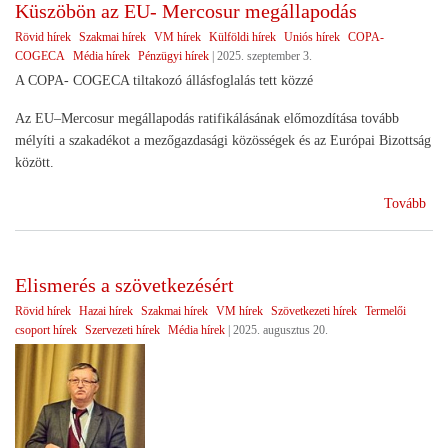
Küszöbön az EU- Mercosur megállapodás
sike
Rövid hírek
Szakmai hírek
VM hírek
Külföldi hírek
Uniós hírek
COPA-
COGECA
Média hírek
Pénzügyi hírek
|
2025. szeptember 3.
A COPA- COGECA tiltakozó állásfoglalás tett közzé
Az EU–Mercosur megállapodás ratifikálásának előmozdítása tovább
mélyíti a szakadékot a mezőgazdasági közösségek és az Európai Bizottság
között.
(Kü
Tovább
az
EU
Mer
Elismerés a szövetkezésért
meg
Rövid hírek
Hazai hírek
Szakmai hírek
VM hírek
Szövetkezeti hírek
Termelői
csoport hírek
Szervezeti hírek
Média hírek
|
2025. augusztus 20.