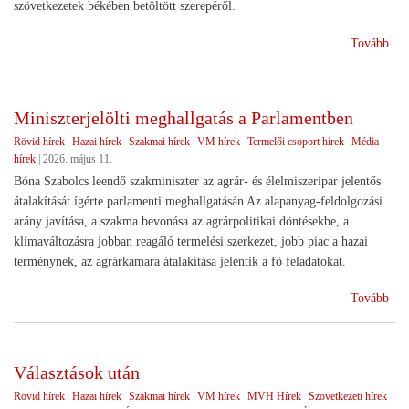
szövetkezetek békében betöltött szerepéről.
(Sz
Tovább
ünn
Miniszterjelölti meghallgatás a Parlamentben
Rövid hírek
Hazai hírek
Szakmai hírek
VM hírek
Termelői csoport hírek
Média
hírek
|
2026. május 11.
Bóna Szabolcs leendő szakminiszter az agrár- és élelmiszeripar jelentős
átalakítását ígérte parlamenti meghallgatásán Az alapanyag-feldolgozási
arány javítása, a szakma bevonása az agrárpolitikai döntésekbe, a
klímaváltozásra jobban reagáló termelési szerkezet, jobb piac a hazai
terménynek, az agrárkamara átalakítása jelentik a fő feladatokat.
(Min
Tovább
meg
a
Par
Választások után
Rövid hírek
Hazai hírek
Szakmai hírek
VM hírek
MVH Hírek
Szövetkezeti hírek