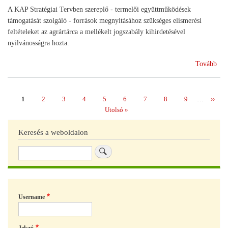
A KAP Stratégiai Tervben szereplő - termelői együttműködések
támogatását szolgáló - források megnyitásához szükséges elismerési
feltételeket az agrártárca a mellékelt jogszabály kihirdetésével
nyilvánosságra hozta.
(Ra
Tovább
a
ter
cso
Page
1
Page
2
Page
3
Page
4
Page
5
Page
6
Page
7
Page
8
Page
9
…
Követ
››
Oldalszámozás
eli
oldal
Utolsó
Utolsó »
oldal
Keresés a weboldalon
Keresés
Username