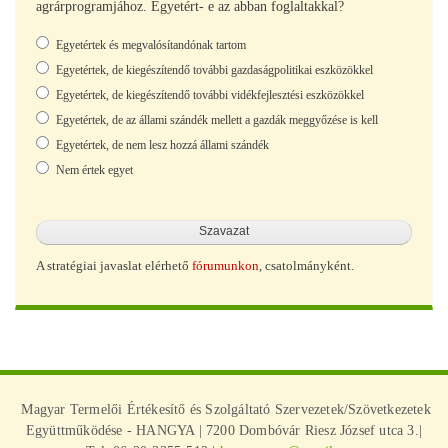
agrárprogramjához. Egyetért- e az abban foglaltakkal?
Választások
Egyetértek és megvalósítandónak tartom
Egyetértek, de kiegészítendő további gazdaságpolitikai eszközökkel
Egyetértek, de kiegészítendő további vidékfejlesztési eszközökkel
Egyetértek, de az állami szándék mellett a gazdák meggyőzése is kell
Egyetértek, de nem lesz hozzá állami szándék
Nem értek egyet
A stratégiai javaslat elérhető
fórumunkon
, csatolmányként.
Magyar Termelői Értékesítő és Szolgáltató Szervezetek/Szövetkezetek
Együttműködése - HANGYA | 7200 Dombóvár Riesz József utca 3.|