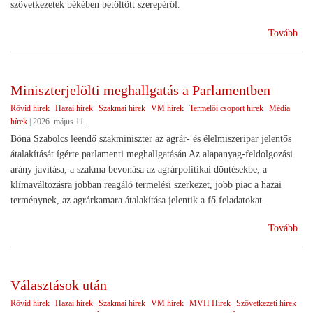
szövetkezetek békében betöltött szerepéről.
(Sz
Tovább
ünn
Miniszterjelölti meghallgatás a Parlamentben
Rövid hírek
Hazai hírek
Szakmai hírek
VM hírek
Termelői csoport hírek
Média
hírek
|
2026. május 11.
Bóna Szabolcs leendő szakminiszter az agrár- és élelmiszeripar jelentős
átalakítását ígérte parlamenti meghallgatásán Az alapanyag-feldolgozási
arány javítása, a szakma bevonása az agrárpolitikai döntésekbe, a
klímaváltozásra jobban reagáló termelési szerkezet, jobb piac a hazai
terménynek, az agrárkamara átalakítása jelentik a fő feladatokat.
(Min
Tovább
meg
a
Par
Választások után
Rövid hírek
Hazai hírek
Szakmai hírek
VM hírek
MVH Hírek
Szövetkezeti hírek