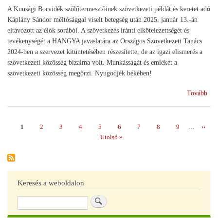
A Kunsági Borvidék szőlőtermesztőinek szövetkezeti példát és keretet adó
Káplány Sándor méltósággal viselt betegség után 2025. január 13.-án
eltávozott az élők sorából. A szövetkezés iránti elkötelezettségét és
tevékenységét a HANGYA javaslatára az Országos Szövetkezeti Tanács
2024-ben a szervezet kitüntetésében részesítette, de az igazi elismerés a
szövetkezeti közösség bizalma volt. Munkásságát és emlékét a
szövetkezeti közösség megőrzi. Nyugodjék békében!
(Bú
Tovább
egy
iga
szö
Page
1
Page
2
Page
3
Page
4
Page
5
Page
6
Page
7
Page
8
Page
9
…
Követ
››
Oldalszámozás
vez
oldal
Utolsó
Utolsó »
oldal
Keresés a weboldalon
Keresés