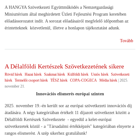
A HANGYA Szövetkezeti Együttműködés a Nemzetgazdasági
Minisztérium által meghirdetett Üzleti Fejlesztési Program keretében
előadássorozatot indít. A sorozat előadásairól megfelelő időpontban az
érintetteknek közvetlenül, illetve a honlapon tájékoztatást adunk.
(Sz
Tovább
ren
A Délalföldi Kertészek Szövetkezetének sikere
Rövid hírek
Hazai hírek
Szakmai hírek
Külföldi hírek
Uniós hírek
Szövetkezeti
hírek
Termelői csoport hírek
TÉSZ hírek
COPA-COGECA
Média hírek
|
2025.
november 21.
Innovációs elismerés európai szinten
2025. november 19.-én került sor az európai szövetkezeti innovációs díj
átadására. A négy kategóriában értékelt 11 díjazott szövetkezet között a
Délalföldi Kertészek Szövetkezete - egyedül a kelet-európai
szövetkezetek közül - a "Társadalmi értékképzés" kategóriában elnyerte a
rangos elismerést. A szép sikerhez gratulálunk!