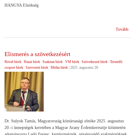
HANGYA Elnökség
(A
Tovább
Dél
Ker
Szö
Elismerés a szövetkezésért
sike
Rövid hírek
Hazai hírek
Szakmai hírek
VM hírek
Szövetkezeti hírek
Termelői
csoport hírek
Szervezeti hírek
Média hírek
|
2025. augusztus 20.
Dr. Sulyok Tamás, Magyarország köztársasági elnöke 2025. augusztus
20.-i ünnepségek keretében a Magyar Arany Érdemkeresztje kitüntetést
adományozta Ledó Ferenc, kertészmérnök, növényvédő szakmérnöknek,