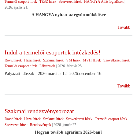
Termelői csoport hírek
TÉSZ hírek
Szervezeti hírek
HANGYA Állásfoglalások
|
2026. április 21.
A HANGYA nyitott az együttműködésre
(Vá
Tovább
utá
Indul a termelői csoportok intézkedés!
Rövid hírek
Hazai hírek
Szakmai hírek
VM hírek
MVH Hírek
Szövetkezeti hírek
Termelői csoport hírek
Pályázatok
|
2026. február 25.
Pályázati időszak : 2026.március 12- 2026.december 16.
(In
Tovább
a
ter
cso
Szakmai rendezvénysorozat
int
Rövid hírek
Hazai hírek
Szakmai hírek
Szövetkezeti hírek
Termelői csoport hírek
Szervezeti hírek
Rendezvények
|
2026. január 27.
Hogyan tovább agrárium 2026-ban?