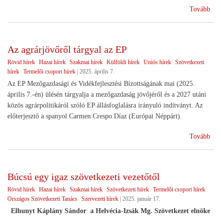
(Ra
Tovább
a
ter
cso
Az agrárjövőről tárgyal az EP
eli
Rövid hírek
Hazai hírek
Szakmai hírek
Külföldi hírek
Uniós hírek
Szövetkezeti
hírek
Termelői csoport hírek
|
2025. április 7.
Az EP Mezőgazdasági és Vidékfejlesztési Bizottságának mai (2025.
április 7.-én) ülésén tárgyalja a mezőgazdaság jövőjéről és a 2027 utáni
közös agrárpolitikáról szóló EP állásfoglalásra irányuló indítványt. Az
előterjesztő a spanyol Carmen Crespo Díaz (Európai Néppárt).
(Az
Tovább
agr
tár
az
Búcsú egy igaz szövetkezeti vezetőtől
EP)
Rövid hírek
Hazai hírek
Szakmai hírek
Szövetkezeti hírek
Termelői csoport hírek
Országos Szövetkezeti Tanács
Szervezeti hírek
|
2025. január 17.
Elhunyt Káplány Sándor a Helvécia-Izsák Mg. Szövetkezet elnöke