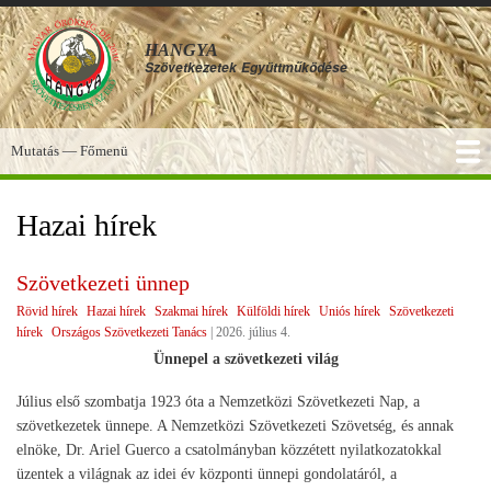
Ugrás
a
HANGYA
tartalomra
Szövetkezetek
Együttműködése
Mutatás — Főmenü
Főmenü
SZOLGÁLTATÁSOK
KÉPGALÉRIA
TUDÁSBÁZIS
A HANGYA
FÓRUM
HÍREK
Hazai hírek
Szövetkezeti ünnep
Rövid hírek
Hazai hírek
Szakmai hírek
Külföldi hírek
Uniós hírek
Szövetkezeti
hírek
Országos Szövetkezeti Tanács
|
2026. július 4.
Ünnepel a szövetkezeti világ
Július első szombatja 1923 óta a Nemzetközi Szövetkezeti Nap, a
szövetkezetek ünnepe. A Nemzetközi Szövetkezeti Szövetség, és annak
elnöke, Dr. Ariel Guerco a csatolmányban közzétett nyilatkozatokkal
üzentek a világnak az idei év központi ünnepi gondolatáról, a