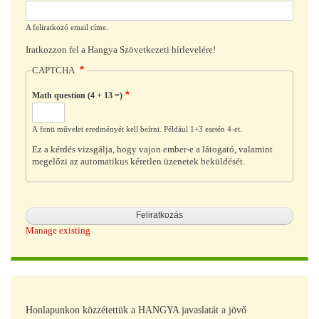
A feliratkozó email címe.
Iratkozzon fel a Hangya Szövetkezeti hírlevelére!
CAPTCHA
Math question (4 + 13 =)
A fenti művelet eredményét kell beírni. Például 1+3 esetén 4-et.
Ez a kérdés vizsgálja, hogy vajon ember-e a látogató, valamint
megelőzi az automatikus kéretlen üzenetek beküldését.
Manage existing
Honlapunkon közzétettük a HANGYA javaslatát a jövő