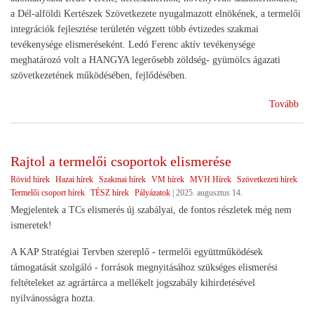
a Dél-alföldi Kertészek Szövetkezete nyugalmazott elnökének, a termelői
integrációk fejlesztése területén végzett több évtizedes szakmai
tevékenysége elismeréseként. Ledó Ferenc aktív tevékenysége
meghatározó volt a HANGYA legerősebb zöldség- gyümölcs ágazati
szövetkezetének működésében, fejlődésében.
(El
Tovább
a
szö
Rajtol a termelői csoportok elismerése
Rövid hírek
Hazai hírek
Szakmai hírek
VM hírek
MVH Hírek
Szövetkezeti hírek
Termelői csoport hírek
TÉSZ hírek
Pályázatok
|
2025. augusztus 14.
Megjelentek a TCs elismerés új szabályai, de fontos részletek még nem
ismeretek!
A KAP Stratégiai Tervben szereplő - termelői együttműködések
támogatását szolgáló - források megnyitásához szükséges elismerési
feltételeket az agrártárca a mellékelt jogszabály kihirdetésével
nyilvánosságra hozta.