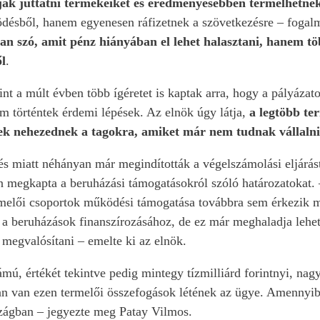
ják juttatni termékeiket és eredményesebben termelhetnek
désből, hanem egyenesen ráfizetnek a szövetkezésre – fogalm
van szó, amit pénz hiányában el lehet halasztani, hanem t
ől
.
int a múlt évben több ígéretet is kaptak arra, hogy a pályázatok
 történtek érdemi lépések. Az elnök úgy látja,
a legtöbb te
ek nehezednek a tagokra, amiket már nem tudnak vállalni
s miatt néhányan már megindították a végelszámolási eljárást
megkapta a beruházási támogatásokról szóló határozatokat. –
rmelői csoportok működési támogatása továbbra sem érkezik m
 a beruházások finanszírozásához, de ez már meghaladja lehetős
megvalósítani – emelte ki az elnök.
ámú, értékét tekintve pedig mintegy tízmilliárd forintnyi, n
n van ezen termelői összefogások létének az ügye. Amennyibe
zágban – jegyezte meg Patay Vilmos.