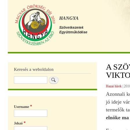
HANGYA
Szövetkezetek
Együttműködése
Főmenü
A SZ
Keresés a weboldalon
VIKT
Keresés
Hazai hírek
|
2018
Azonnali ko
jó ideje vá
Username
termelők ta
elnöke ma 
Jelszó