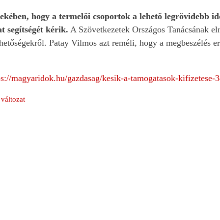
kében, hogy a termelői csoportok a lehető legrövidebb idő
 segítségét kérik.
A Szövetkezetek Országos Tanácsának eln
lehetőségekről. Patay Vilmos azt reméli, hogy a megbeszélés
ps://magyaridok.hu/gazdasag/kesik-a-tamogatasok-kifizetese-
változat