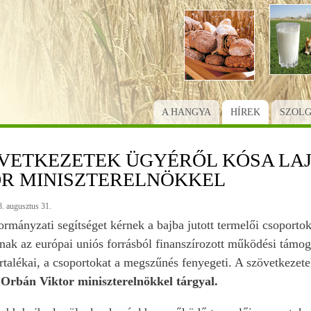
Ugrás
a
tartalomra
A HANGYA
HÍREK
SZOL
ÖVETKEZETEK ÜGYÉRŐL KÓSA LA
OR MINISZTERELNÖKKEL
. augusztus 31.
rmányzati segítséget kérnek a bajba jutott termelői csoport
rnak az európai uniós forrásból finanszírozott működési támo
rtalékai, a csoportokat a megszűnés fenyegeti. A szövetkezet
Orbán Viktor miniszterelnökkel tárgyal.