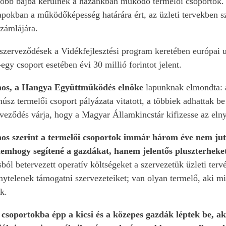
obb bajba kerülnek a hazánkban működő termelői csoportok. A
pokban a működőképesség határára ért, az üzleti tervekben s
zámlájára.
szerveződések a Vidékfejlesztési program keretében európai u
egy csoport esetében évi 30 millió forintot jelent.
mos, a Hangya Együttműködés elnöke
lapunknak elmondta: az
húsz termelői csoport pályázata vitatott, a többiek adhattak be
veződés várja, hogy a Magyar Államkincstár kifizesse az elny
os szerint a termelői csoportok immár három éve nem juto
mhogy segítené a gazdákat, hanem jelentős pluszterheke
ból betervezett operatív költségeket a szervezetük üzleti terv
énytelenek támogatni szervezeteiket; van olyan termelő, aki mi
k.
 csoportokba épp a kicsi és a közepes gazdák léptek be, a