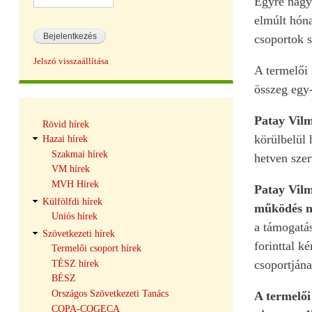
Egyre nagy
elmúlt hóna
csoportok s
Jelszó visszaállítása
A termelői 
összeg egy-
Hírek
Patay Vil
Rövid hírek
navigáció
körülbelül 
Hazai hírek
Szakmai hírek
hetven szer
VM hírek
MVH Hírek
Patay Vilm
Külfölfdi hírek
működés ne
Uniós hírek
a támogatás
Szövetkezeti hírek
forinttal k
Termelői csoport hírek
csoportjána
TÉSZ hírek
BÉSZ
Országos Szövetkezeti Tanács
A termelői
COPA-COGECA