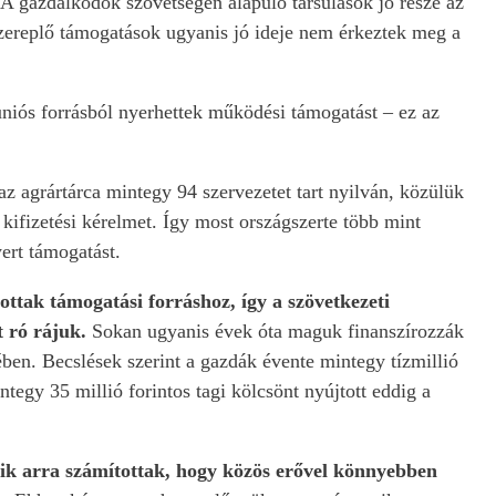
 gazdálkodók szövetségén alapuló társulások jó része az
zereplő támogatások ugyanis jó ideje nem érkeztek meg a
niós forrásból nyerhettek működési támogatást – ez az
 agrártárca mintegy 94 szervezetet tart nyilván, közülük
 kifizetési kérelmet. Így most országszerte több mint
ert támogatást.
ttak támogatási forráshoz, így a szövetkezeti
t ró rájuk.
Sokan ugyanis évek óta maguk finanszírozzák
ében. Becslések szerint a gazdák évente mintegy tízmillió
ntegy 35 millió forintos tagi kölcsönt nyújtott eddig a
kik arra számítottak, hogy közös erővel könnyebben