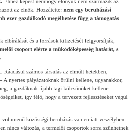
.
Ehhez képest nemhogy előnyük nem származik az
azott az elnök. Hozzátette:
nem egy beruházási
öbb ezer gazdálkodó megélhetése függ a támogatás
 elbírálását és a források kifizetését felgyorsítják,
rmelői csoport elérte a működőképesség határát, s
.
. Ráadásul számos társulás az elmúlt hetekben,
 A nyertes pályázatoknak örülni kellene, ugyanakkor,
eg, a gazdáknak újabb tagi kölcsönöket kellene
égeiket, így félő, hogy a tervezett fejlesztéseket végül
agy volumenű közösségi beruházás van emiatt veszélyben. –
n nincs változás, a termelői csoportok sorra szűnhetnek