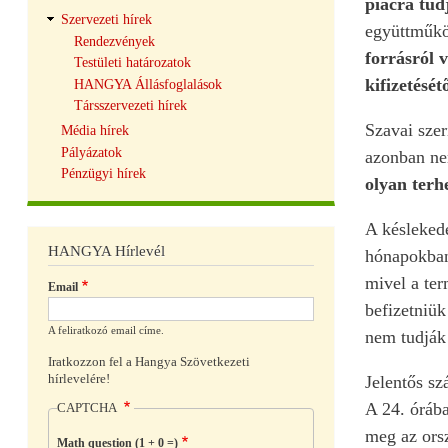
piacra tud
Szervezeti hírek
együttműkö
Rendezvények
forrásról 
Testületi határozatok
kifizetését
HANGYA Állásfoglalások
Társszervezeti hírek
Szavai szer
Média hírek
Pályázatok
azonban nem
Pénzügyi hírek
olyan terh
A késlekedé
HANGYA Hírlevél
hónapokban 
mivel a te
Email
befizetniük
A feliratkozó email címe.
nem tudják 
Iratkozzon fel a Hangya Szövetkezeti
hírlevelére!
Jelentős sz
A 24. órába
CAPTCHA
meg az ors
Math question (1 + 0 =)