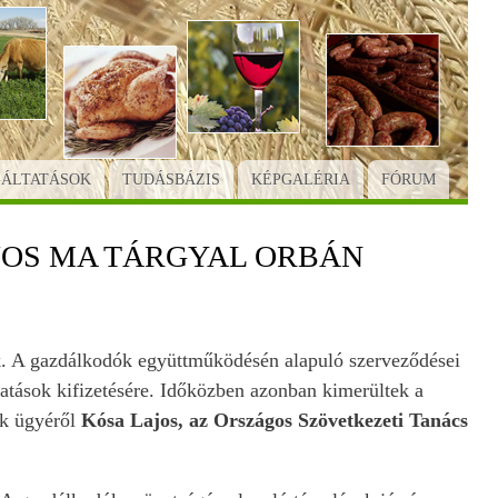
GÁLTATÁSOK
TUDÁSBÁZIS
KÉPGALÉRIA
FÓRUM
JOS MA TÁRGYAL ORBÁN
ok. A gazdálkodók együttműködésén alapuló szerveződései
gatások kifizetésére. Időközben azonban kimerültek a
ek ügyéről
Kósa Lajos, az Országos Szövetkezeti Tanács