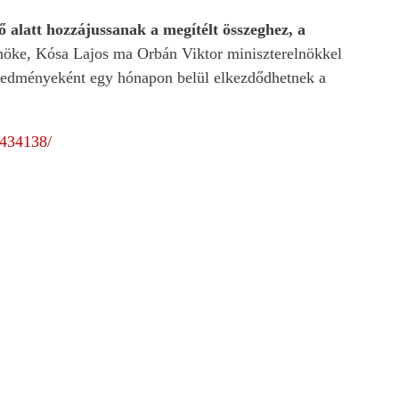
 alatt hozzájussanak a megítélt összeghez, a
öke, Kósa Lajos ma Orbán Viktor miniszterelnökkel
 eredményeként egy hónapon belül elkezdődhetnek a
3434138/