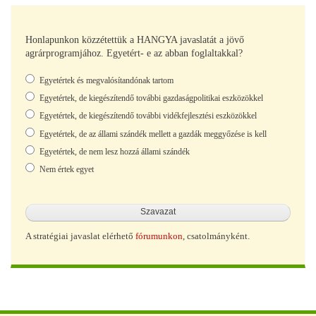
Honlapunkon közzétettük a HANGYA javaslatát a jövő
agrárprogramjához. Egyetért- e az abban foglaltakkal?
Választások
Egyetértek és megvalósítandónak tartom
Egyetértek, de kiegészítendő további gazdaságpolitikai eszközökkel
Egyetértek, de kiegészítendő további vidékfejlesztési eszközökkel
Egyetértek, de az állami szándék mellett a gazdák meggyőzése is kell
Egyetértek, de nem lesz hozzá állami szándék
Nem értek egyet
A stratégiai javaslat elérhető
fórumunkon
, csatolmányként.