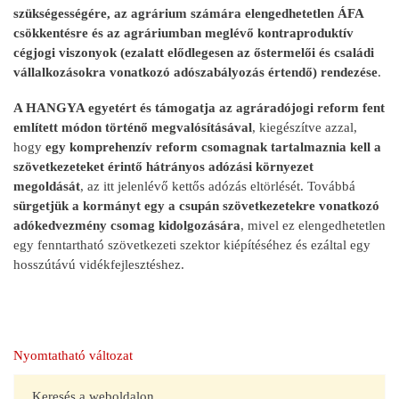
szükségességére, az agrárium számára elengedhetetlen ÁFA
csökkentésre és az agráriumban meglévő kontraproduktív
cégjogi viszonyok (ezalatt elődlegesen az őstermelői és családi
vállalkozásokra vonatkozó adószabályozás értendő) rendezése
.
A HANGYA egyetért és támogatja az agráradójogi reform fent
említett módon történő megvalósításával
, kiegészítve azzal,
hogy
egy komprehenzív reform csomagnak tartalmaznia kell a
szövetkezeteket érintő hátrányos adózási környezet
megoldásá
t
, az itt jelenlévő kettős adózás eltörlését. Továbbá
sürgetjük a kormányt
egy a csupán szövetkezetekre vonatkozó
adókedvezmény csomag kidolgozására
, mivel ez elengedhetetlen
egy fenntartható szövetkezeti szektor kiépítéséhez és ezáltal egy
hosszútávú vidékfejlesztéshez.
Nyomtatható változat
Keresés a weboldalon