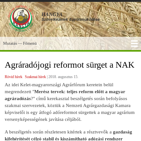
Ugrás
a
HANGYA
tartalomra
Szövetkezetek
Együttműködése
Mutatás — Főmenü
Főmenü
SZOLGÁLTATÁSOK
KÉPGALÉRIA
TUDÁSBÁZIS
A HANGYA
FÓRUM
HÍREK
Agráradójogi reformot sürget a NAK
Rövid hírek
Szakmai hírek
|
2018. augusztus 15.
Az idei Kelet-magyarországi Agrárfórum keretein belül
megrendezett "
Merész tervek: teljes reform előtt a magyar
agráradózás
?" című kerekasztal beszélgetés során befolyásos
szakmai szervezetek, köztük a Nemzeti Agrárgazdasági Kamara
képviselői is egy átfogó adóreformot sürgettek a magyar agrárium
versenyképességének javítása céljából.
A beszélgetés során részletesen kitértek a résztvevők a
gazdaság
kifehérítését célzó stabil és kiszámítható adózási rendszer