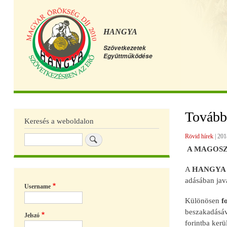
HANGYA
Szövetkezetek
Együttműködése
Főmenü
Tovább
Keresés a weboldalon
Rövid hírek
|
201
Keresés
A MAGOSZ ve
A
HANGYA S
adásában java
Username
Különösen
f
beszakadásáv
Jelszó
forintba kerü