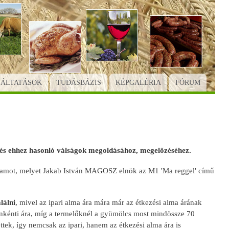
GÁLTATÁSOK
TUDÁSBÁZIS
KÉPGALÉRIA
FÓRUM
és ehhez hasonló válságok megoldásához, megelőzéséhez.
gramot, melyet Jakab István MAGOSZ elnök az M1 'Ma reggel' című
lálni
, mivel az ipari alma ára mára már az étkezési alma árának
ónkénti ára, míg a termelőknél a gyümölcs most mindössze 70
ttek, így nemcsak az ipari, hanem az étkezési alma ára is