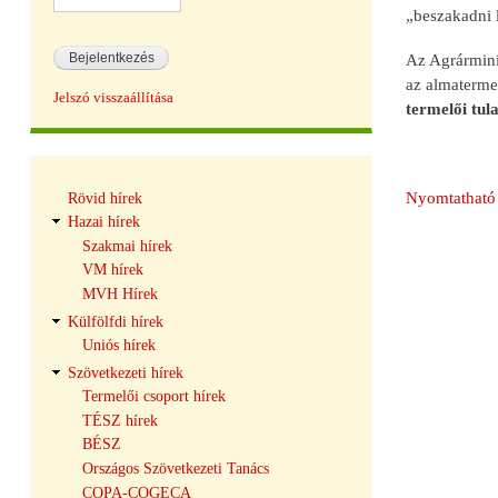
„beszakadni l
Az Agrárminis
az almatermel
Jelszó visszaállítása
termelői tula
Hírek
Nyomtatható 
Rövid hírek
navigáció
Hazai hírek
Szakmai hírek
VM hírek
MVH Hírek
Külfölfdi hírek
Uniós hírek
Szövetkezeti hírek
Termelői csoport hírek
TÉSZ hírek
BÉSZ
Országos Szövetkezeti Tanács
COPA-COGECA