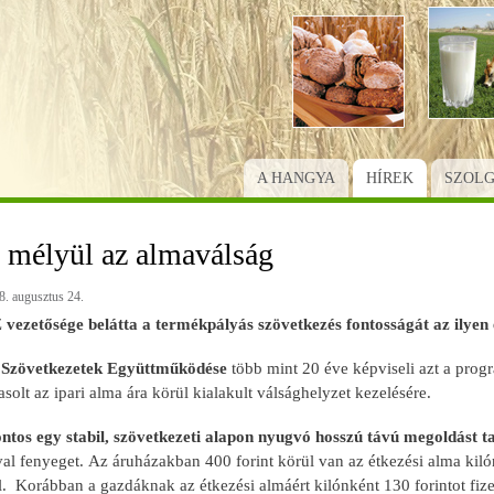
Ugrás
a
tartalomra
A HANGYA
HÍREK
SZOL
 mélyül az almaválság
8. augusztus 24.
zetősége belátta a termékpályás szövetkezés fontosságát az ilyen 
zövetkezetek Együttműködése
több mint 20 éve képviseli azt a pro
solt az ipari alma ára körül kialakult válsághelyzet kezelésére.
ontos egy stabil, szövetkezeti alapon nyugvó hosszú távú megoldást ta
al fenyeget. Az áruházakban 400 forint körül van az étkezési alma kil
l. Korábban a gazdáknak az étkezési almáért kilónként 130 forintot fize