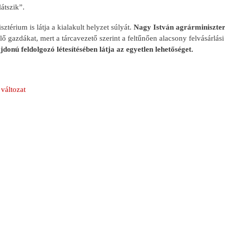
átszik”.
ztérium is látja a kialakult helyzet súlyát.
Nagy István agrárminiszte
ő gazdákat, mert a tárcavezető szerint a feltűnően alacsony felvásárlá
jdonú feldolgozó létesítésében látja az egyetlen lehetőséget.
változat