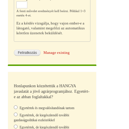
A fenti művelet eredményét kell beírni. Például 1+3
esetén 4-et.
Ez a kérdés vizsgálja, hogy vajon ember-e a
látogató, valamint megelőzi az automatikus
kéretlen üzenetek beküldését.
Manage existing
Honlapunkon közzétettük a HANGYA
javaslatát a jövő agrárprogramjához. Egyetért-
e az abban foglaltakkal?
Választások
Egyetértek és megvalósítandónak tartom
Egyetértek, de kiegészítendő további
gazdaságpolitikai eszközökkel
Egyetértek, de kiegészítendő további