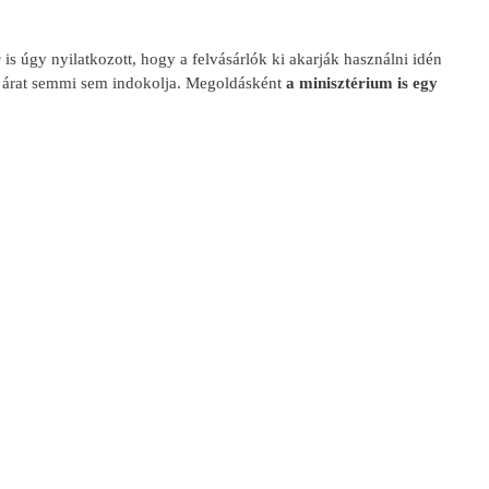
r
is úgy nyilatkozott, hogy a felvásárlók ki akarják használni idén
si árat semmi sem indokolja. Megoldásként
a minisztérium is egy