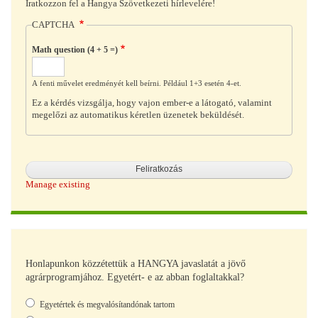
Iratkozzon fel a Hangya Szövetkezeti hírlevelére!
CAPTCHA
Math question (4 + 5 =)
A fenti művelet eredményét kell beírni. Például 1+3 esetén 4-et.
Ez a kérdés vizsgálja, hogy vajon ember-e a látogató, valamint
megelőzi az automatikus kéretlen üzenetek beküldését.
Manage existing
Honlapunkon közzétettük a HANGYA javaslatát a jövő
agrárprogramjához. Egyetért- e az abban foglaltakkal?
Választások
Egyetértek és megvalósítandónak tartom