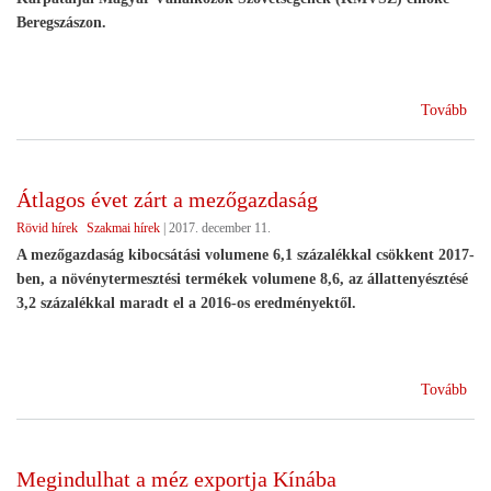
Beregszászon.
(Ma
Tovább
ter
és
érté
Átlagos évet zárt a mezőgazdaság
szö
Rövid hírek
Szakmai hírek
|
2017. december 11.
alak
Kár
A mezőgazdaság kibocsátási volumene 6,1 százalékkal csökkent 2017-
ben, a növénytermesztési termékek volumene 8,6, az állattenyésztésé
3,2 százalékkal maradt el a 2016-os eredményektől.
(Át
Tovább
éve
zárt
a
Megindulhat a méz exportja Kínába
mez