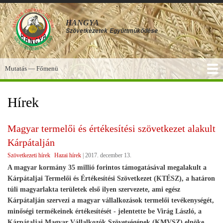
Ugrás
a
HANGYA
tartalomra
Szövetkezetek
Együttműködése
Mutatás — Főmenü
Főmenü
SZOLGÁLTATÁSOK
KÉPGALÉRIA
TUDÁSBÁZIS
A HANGYA
FÓRUM
HÍREK
Hírek
Magyar termelői és értékesítési szövetkezet alakult
Kárpátalján
Szövetkezeti hírek
Hazai hírek
|
2017. december 13.
A magyar kormány 35 millió forintos támogatásával megalakult a
Kárpátaljai Termelői és Értékesítési Szövetkezet (KTÉSZ), a határon
túli magyarlakta területek első ilyen szervezete, ami egész
Kárpátalján szervezi a magyar vállalkozások termelői tevékenységét,
minőségi termékeinek értékesítését - jelentette be Virág László, a
Kárpátaljai Magyar Vállalkozók Szövetségének (KMVSZ) elnöke