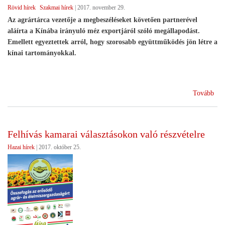
Rövid hírek
Szakmai hírek
|
2017. november 29.
Az agrártárca vezetője a megbeszéléseket követően partnerével
aláírta a Kínába irányuló méz exportjáról szóló megállapodást.
Emellett egyeztettek arról, hogy szorosabb együttműködés jön létre a
kínai tartományokkal.
(Me
Tovább
a
mé
exp
Felhívás kamarai választásokon való részvételre
Kín
Hazai hírek
|
2017. október 25.