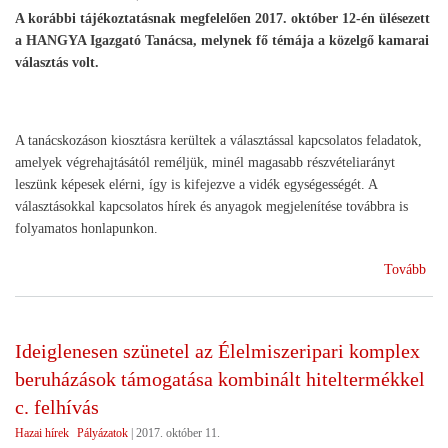
lét
A korábbi tájékoztatásnak megfelelően 2017. október 12-én ülésezett
eln
a HANGYA Igazgató Tanácsa, melynek fő témája a közelgő kamarai
felh
választás volt.
mód
A tanácskozáson kiosztásra kerültek a választással kapcsolatos feladatok,
amelyek végrehajtásától reméljük, minél magasabb részvételiarányt
leszünk képesek elérni, így is kifejezve a vidék egységességét. A
választásokkal kapcsolatos hírek és anyagok megjelenítése továbbra is
folyamatos honlapunkon.
(Ka
Tovább
vála
201
-
Ideiglenesen szünetel az Élelmiszeripari komplex
Iga
beruházások támogatása kombinált hiteltermékkel
Tan
ülés
c. felhívás
Hazai hírek
Pályázatok
|
2017. október 11.