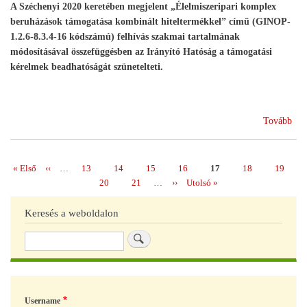
A Széchenyi 2020 keretében megjelent „Élelmiszeripari komplex
beruházások támogatása kombinált hiteltermékkel” című (GINOP-
1.2.6-8.3.4-16 kódszámú) felhívás szakmai tartalmának
módosításával összefüggésben az Irányító Hatóság a támogatási
kérelmek beadhatóságát szünetelteti.
(Id
Tovább
szü
az
Éle
Első
« Első
Előző
‹‹
…
Page
13
Page
14
Page
15
Page
16
Page
17
Page
18
Page
19
Oldalszámozás
kom
oldal
oldal
Page
20
Page
21
…
Következő
››
Utolsó
Utolsó »
ber
oldal
oldal
tám
Keresés a weboldalon
kom
Keresés
hit
c.
felh
Username