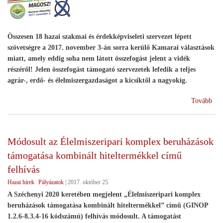
Összesen 18 hazai szakmai és érdekképviseleti szervezet lépett
szövetségre a 2017. november 3-án sorra kerülő Kamarai választások
miatt, amely eddig soha nem látott összefogást jelent a vidék
részéről! Jelen összefogást támogató szervezetek lefedik a teljes
agrár-, erdő- és élelmiszergazdaságot a kicsiktől a nagyokig.
(Fe
Tovább
kam
vál
val
Módosult az Élelmiszeripari komplex beruházások
rész
támogatása kombinált hiteltermékkel című
felhívás
Hazai hírek
Pályázatok
|
2017. október 25.
A Széchenyi 2020 keretében megjelent „Élelmiszeripari komplex
beruházások támogatása kombinált hiteltermékkel” című (GINOP
1.2.6-8.3.4-16 kódszámú) felhívás módosult. A támogatást