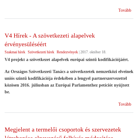
(Eg
Tovább
-
Szö
sze
V4 Hírek - A szövetkezeti alapelvek
a
érvényesüléséért
mag
agr
Szakmai hírek
Szövetkezeti hírek
Rendezvények
|
2017. október 18.
V4 projekt a szövetkezet alapelvek európai szintű kodifikációjáért.
Az Országos Szövetkezeti Tanács a szövetkezetek nemzetközi elveinek
uniós szintű kodifikációja érdekében a lengyel partnerszervezettel
közösen 2016. júliusban az Európai Parlamenthez petíciót nyújtott
be.
(V4
Tovább
Hír
-
A
Megjelent a termelői csoportok és szervezetek
szö
ala