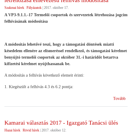
létrehozása elnevezésű felhívás módosítása
érv
Szakmai hírek
Pályázatok
|
2017. október 17.
A VP3-9.1.1.-17 Termelői csoportok és szervezetek létrehozása jogcím
felhívásának módosítása
A módosítás lehetővé teszi, hogy a támogatási döntések miatti
késedelem ellenére az elismeréssel rendelkező, és támogatási kérelmet
benyújtó termelői csoportok az október 31.-i határidőt betartva
kifizetési kérelmet nyújthassanak be.
A módosítás a felhívás következő elemeit érinti:
1. Kiegészült a felhívás 4.3 és 6.2 pontja:
(Me
Tovább
a
ter
cso
Kamarai választás 2017 - Igazgató Tanácsi ülés
és
Hazai hírek
Rövid hírek
|
2017. október 12.
sze