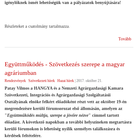
igénylőknek ismét lehetőségük van a pályázatok benyújtására!
Részleteket a csatolmány tartalmazza.
(Mó
Tovább
az
Éle
kom
Együttműködés - Szövetkezés szerepe a magyar
ber
agráriumban
tám
kom
Rendezvények
Szövetkezeti hírek
Hazai hírek
|
2017. október 21.
hit
Patay Vilmos a HANGYA és a Nemzeti Agrárgazdasági Kamara
cím
Szövetkezeti, Integrációs és Agrárgazdasági Szolgáltatásii
felh
Osztályának elnöke felkért előadóként részt vett az október 19-én
megrendezésre kerülő fórumsorozat első állomásán, amelyen az
"
Együttműködés múltja, szerepe a jövőre nézve
" címmel tartott
előadást. A következő napokban a további helyszíneken megtartásra
kerülő fórumokon is lehetőség nyílik személyes találkozásra és
kérdések feltételére.