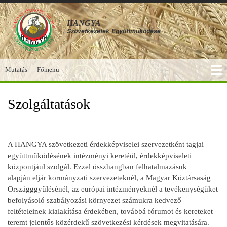
Ugrás
a
HANGYA
tartalomra
Szövetkezetek
Együttműködése
Mutatás — Főmenü
Főmenü
SZOLGÁLTATÁSOK
KÉPGALÉRIA
TUDÁSBÁZIS
A HANGYA
FÓRUM
HÍREK
Szolgáltatások
A HANGYA szövetkezeti érdekképviselei szervezetként tagjai
együttműködésének intézményi keretéül, érdekképviseleti
központjául szolgál. Ezzel összhangban felhatalmazásuk
alapján eljár kormányzati szervezeteknél, a Magyar Köztársaság
Országggyűlésénél, az európai intézményeknél a tevékenységüket
befolyásoló szabályozási környezet számukra kedvező
feltételeinek kialakítása érdekében, továbbá fórumot és kereteket
teremt jelentős közérdekű szövetkezési kérdések megvitatására.