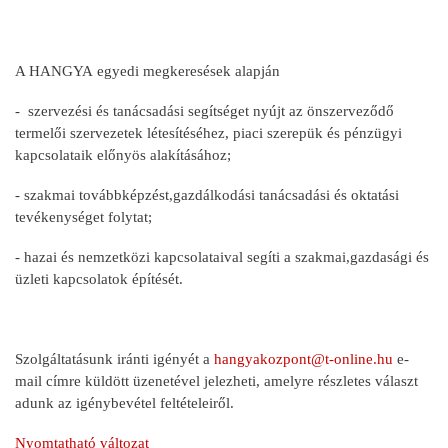
A HANGYA egyedi megkeresések alapján
- szervezési és tanácsadási segítséget nyújt az önszerveződő
termelői szervezetek létesítéséhez, piaci szerepük és pénzügyi
kapcsolataik előnyös alakításához;
- szakmai továbbképzést,gazdálkodási tanácsadási és oktatási
tevékenységet folytat;
- hazai és nemzetközi kapcsolataival segíti a szakmai,gazdasági és
üzleti kapcsolatok építését.
Szolgáltatásunk iránti igényét a
hangyakozpont@t-online.hu
e-
mail címre küldött üzenetével jelezheti, amelyre részletes választ
adunk az igénybevétel feltételeiről.
Nyomtatható változat