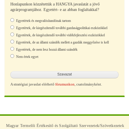
Honlapunkon közzétettük a HANGYA javaslatát a jövő
agrárprogramjához. Egyetért- e az abban foglaltakkal?
Választások
Egyetértek és megvalósítandónak tartom
Egyetértek, de kiegészítendő további gazdaságpolitikai eszközökkel
Egyetértek, de kiegészítendő további vidékfejlesztési eszközökkel
Egyetértek, de az állami szándék mellett a gazdák meggyőzése is kell
Egyetértek, de nem lesz hozzá állami szándék
Nem értek egyet
A stratégiai javaslat elérhető
fórumunkon
, csatolmányként.
Magyar Termelői Értékesítő és Szolgáltató Szervezetek/Szövetkezetek