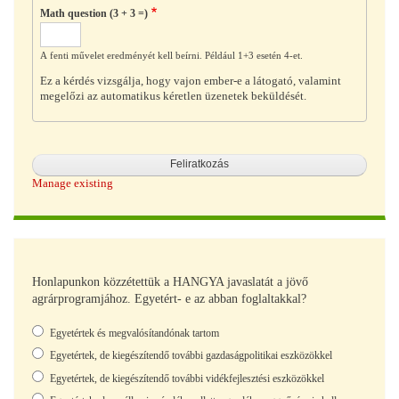
Math question (3 + 3 =)
A fenti művelet eredményét kell beírni. Például 1+3 esetén 4-et.
Ez a kérdés vizsgálja, hogy vajon ember-e a látogató, valamint
megelőzi az automatikus kéretlen üzenetek beküldését.
Manage existing
Honlapunkon közzétettük a HANGYA javaslatát a jövő
agrárprogramjához. Egyetért- e az abban foglaltakkal?
Választások
Egyetértek és megvalósítandónak tartom
Egyetértek, de kiegészítendő további gazdaságpolitikai eszközökkel
Egyetértek, de kiegészítendő további vidékfejlesztési eszközökkel