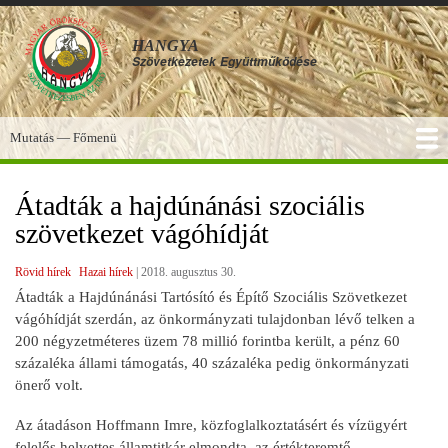
Ugrás
a
HANGYA
tartalomra
Szövetkezetek
Együttműködése
Mutatás — Főmenü
Főmenü
SZOLGÁLTATÁSOK
KÉPGALÉRIA
TUDÁSBÁZIS
A HANGYA
FÓRUM
HÍREK
Átadták a hajdúnánási szociális
szövetkezet vágóhídját
Rövid hírek
Hazai hírek
|
2018. augusztus 30.
Átadták a Hajdúnánási Tartósító és Építő Szociális Szövetkezet
vágóhídját szerdán, az önkormányzati tulajdonban lévő telken a
200 négyzetméteres üzem 78 millió forintba került, a pénz 60
százaléka állami támogatás, 40 százaléka pedig önkormányzati
önerő volt.
Az átadáson Hoffmann Imre, közfoglalkoztatásért és vízügyért
felelős helyettes államtitkár elmondta, az értékteremtő