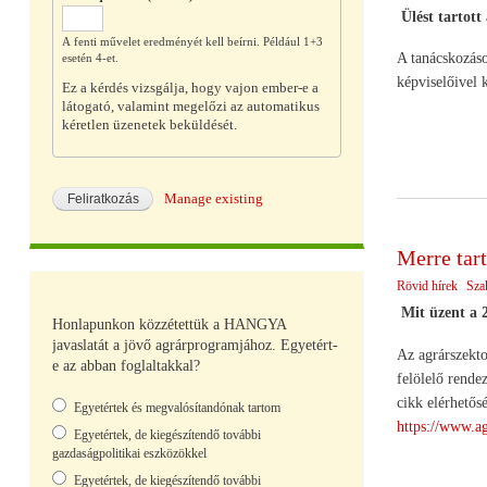
Ülést tartot
A fenti művelet eredményét kell beírni. Például 1+3
A tanácskozáso
esetén 4-et.
képviselőivel 
Ez a kérdés vizsgálja, hogy vajon ember-e a
látogató, valamint megelőzi az automatikus
kéretlen üzenetek beküldését.
Manage existing
Merre tart
Rövid hírek
Sza
Mit üzent a 2
Honlapunkon közzétettük a HANGYA
javaslatát a jövő agrárprogramjához. Egyetért-
Az agrárszekto
e az abban foglaltakkal?
felölelő rende
Választások
cikk elérhetős
Egyetértek és megvalósítandónak tartom
https://www.ag
Egyetértek, de kiegészítendő további
gazdaságpolitikai eszközökkel
Egyetértek, de kiegészítendő további