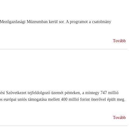
r Mezőgazdasági Múzeumban kerül sor. A programot a csatolmány
(HA
Tovább
ÉS
INNO
ési Szövetkezet tejfeldolgozó üzemét pénteken, a mintegy 747 millió
os európai uniós támogatása mellett 400 millió forint önerővel épült meg.
(Átad
Tovább
a
Gazda