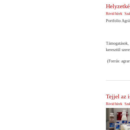
Helyzetké
Rövid hírek
Sza
Portfolio Agrá
Támogatások, f
keresztül szer
(Forrás: agrar
Tejjel az 
Rövid hírek
Sza