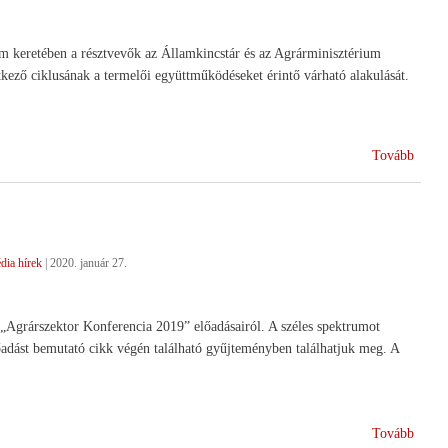
am keretében a résztvevők az Államkincstár és az Agrárminisztérium
kező ciklusának a termelői együttműködéseket érintő várható alakulását.
(A
Tovább
haték
terme
együt
dia hírek
|
2020. január 27.
ú „Agrárszektor Konferencia 2019” előadásairól. A széles spektrumot
lőadást bemutató cikk végén található gyűjteményben találhatjuk meg. A
(Merr
Tovább