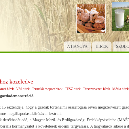
Ugrás
a
tartalomra
A HANGYA
HÍREK
SZOL
hoz közeledve
kmai hírek
VM hírek
Termelői csoport hírek
TÉSZ hírek
Társszervezeti hírek
Média hírek
a gazdademonstráció
z 15 esztendeje, hogy a gazdák történelmi összefogása révén megszervezett gaz
s megállapodás aláírásával lezárult.
k derékhadát adó, a Magyar Mező- és Erdőgazdasági Érdekképviseletbe (MAÉT)
 liberális kormányzatot a követelések érdemi tárgyalásra. A tárgyalások sikere