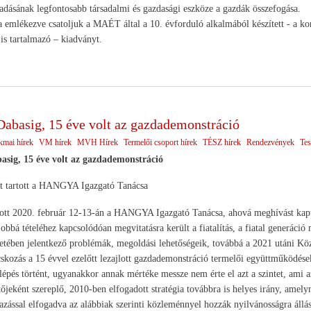
dásának legfontosabb társadalmi és gazdasági eszköze a gazdák összefogása.
 emlékezve csatoljuk a MAÉT által a 10. évforduló alkalmából készített - a ko
is tartalmazó – kiadványt.
Dabasig, 15 éve volt az gazdademonstráció
kmai hírek
VM hírek
MVH Hírek
Termelői csoport hírek
TÉSZ hírek
Rendezvények
Tes
asig, 15 éve volt az gazdademonstráció
st tartott a HANGYA Igazgató Tanácsa
rtott 2020. február 12-13-án a HANGYA Igazgató Tanácsa, ahová meghívást kapt
bbá tételéhez kapcsolódóan megvitatásra került a fiatalítás, a fiatal generáci
zetében jelentkező problémák, megoldási lehetőségeik, továbbá a 2021 utáni Kö
cskozás a 15 évvel ezelőtt lezajlott gazdademonstráció termelői együttműködéseke
lépés történt, ugyanakkor annak mértéke messze nem érte el azt a szintet, ami
őjeként szereplő, 2010-ben elfogadott stratégia továbbra is helyes irány, amel
zással elfogadva az alábbiak szerinti közleménnyel hozzák nyilvánosságra állás