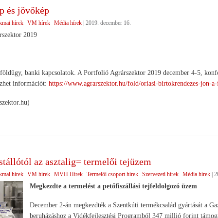
p és jövőkép
kmai hírek
VM hírek
Média hírek
|
2019. december 16.
rszektor 2019
öldügy, banki kapcsolatok. A Portfolió Agrárszektor 2019 december 4-5, konfer
ezhet információt:
https://www.agrarszektor.hu/fold/oriasi-birtokrendezes-jon-
szektor.hu)
istállótól az asztalig= termelői tejüzem
kmai hírek
VM hírek
MVH Hírek
Termelői csoport hírek
Szervezeti hírek
Média hírek
|
2
Megkezdte a termelést a petőfiszállási tejfeldolgozó üzem
December 2-án megkezdték a Szentkúti termékcsalád gyártását a Gazd
beruházáshoz a Vidékfejlesztési Programból 347 millió forint támoga