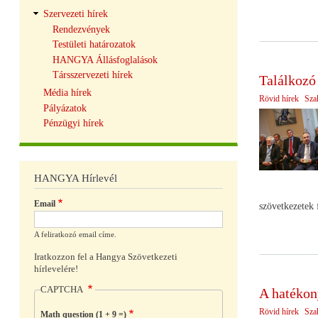
Szervezeti hírek
Rendezvények
Testületi határozatok
HANGYA Állásfoglalások
Társszervezeti hírek
Találkozó 
Média hírek
Rövid hírek
Sza
Pályázatok
Pénzügyi hírek
HANGYA Hírlevél
Email
szövetkezetek 
A feliratkozó email címe.
Iratkozzon fel a Hangya Szövetkezeti
hírlevelére!
CAPTCHA
A hatékon
Rövid hírek
Sza
Math question (1 + 9 =)