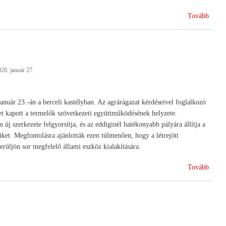
(Daba
Tovább
Dabas
15
éve
volt
20. január 27.
az
gazda
)
nuár 23.-án a berceli kastélyban. Az agrárágazat kérdéseivel foglalkozó
et kapott a termelők szövetkezeti együttműködésének helyzete.
új szerkezete felgyorsítja, és az eddiginél hatékonyabb pályára állítja a
üket. Megfontolásra ajánlották ezen túlmenően, hogy a létrejött
rüljön sor megfelelő állami eszköz kialakítására.
(Talá
Tovább
az
agrárm