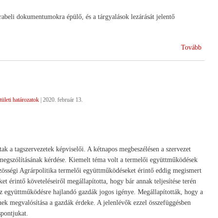
rabeli dokumentumokra épülő, és a tárgyalások lezárását jelentő
(Évfo
Tovább
közel
tületi határozatok
|
2020. február 13.
ak a tagszervezetek képviselői. A kétnapos megbeszélésen a szervezet
ó megszólításának kérdése. Kiemelt téma volt a termelői együttműködések
zösségi Agrárpolitika termelői együttműködéseket érintő eddig megismert
t érintő követeléseiről megállapította, hogy bár annak teljesítése terén
 az együttműködésre hajlandó gazdák jogos igénye. Megállapították, hogy a
ynek megvalósítása a gazdák érdeke. A jelenlévők ezzel összefüggésben
pontjukat.