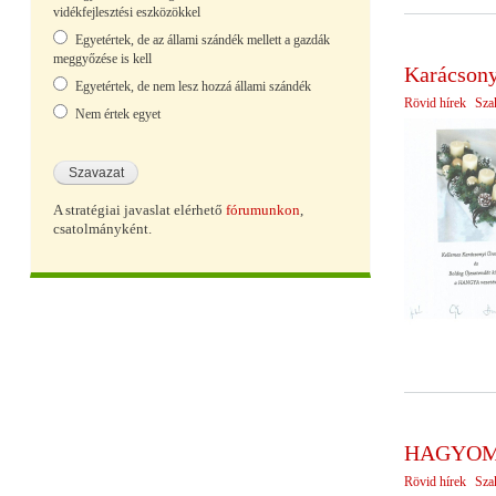
vidékfejlesztési eszközökkel
Egyetértek, de az állami szándék mellett a gazdák
meggyőzése is kell
Karácson
Egyetértek, de nem lesz hozzá állami szándék
Rövid hírek
Sza
Nem értek egyet
A stratégiai javaslat elérhető
fórumunkon
,
csatolmányként.
HAGYOM
Rövid hírek
Sza