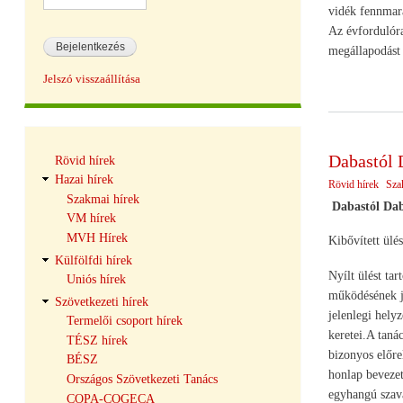
vidék fennmara
Az évfordulóra
megállapodást 
Jelszó visszaállítása
Hírek
Dabastól 
Rövid hírek
navigáció
Hazai hírek
Rövid hírek
Sza
Szakmai hírek
Dabastól Dab
VM hírek
MVH Hírek
Kibővített ülé
Külfölfdi hírek
Nyílt ülést ta
Uniós hírek
működésének jo
Szövetkezeti hírek
jelenlegi hely
Termelői csoport hírek
keretei.A taná
TÉSZ hírek
bizonyos előre
BÉSZ
honlap bevezet
Országos Szövetkezeti Tanács
egyhangú szava
COPA-COGECA