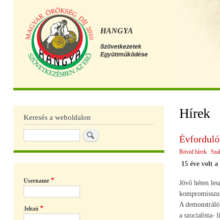
HANGYA
Szövetkezetek
Együttműködése
Főmenü
Hírek
Keresés a weboldalon
Keresés
Évforduló
Rövid hírek
Sza
15 éve volt 
Username
Jövő héten les
kompromisszumo
A demonstráló
Jelszó
a szocialista-