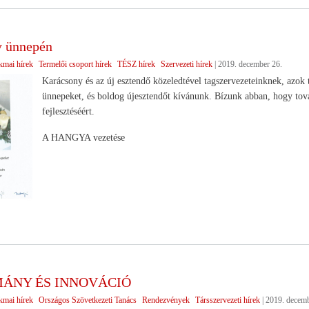
y ünnepén
kmai hírek
Termelői csoport hírek
TÉSZ hírek
Szervezeti hírek
|
2019. december 26.
Karácsony és az új esztendő közeledtével tagszervezeteinknek, azo
ünnepeket, és boldog újesztendőt kívánunk. Bízunk abban, hogy tov
fejlesztéséért.
A HANGYA vezetése
ÁNY ÉS INNOVÁCIÓ
kmai hírek
Országos Szövetkezeti Tanács
Rendezvények
Társszervezeti hírek
|
2019. decemb