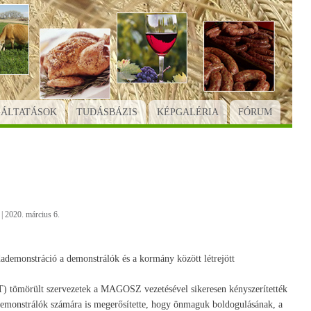
GÁLTATÁSOK
TUDÁSBÁZIS
KÉPGALÉRIA
FÓRUM
|
2020. március 6.
dademonstráció a demonstrálók és a kormány között létrejött
 tömörült szervezetek a MAGOSZ vezetésével sikeresen kényszerítették
 a demonstrálók számára is megerősítette, hogy önmaguk boldogulásának, a