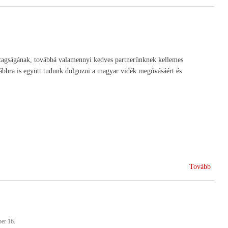
tart
az
agrár
k tagságának, továbbá valamennyi kedves partnerünknek kellemes
ábbra is együtt tudunk dolgozni a magyar vidék megóvásáért és
(Kará
Tovább
ünnep
er 16.