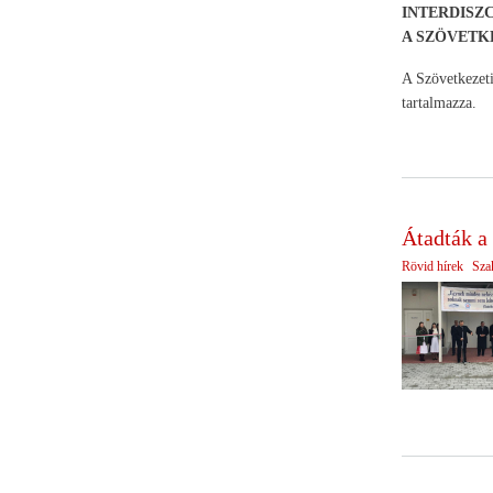
INTERDISZ
A SZÖVETK
A Szövetkezet
tartalmazza.
Átadták a
Rövid hírek
Sza