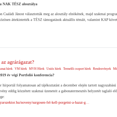
t a NAK TÉSZ alosztálya
n Családi Jánost választották meg az alosztály elnökének, majd szakmai progr
közösen áttekintették a TÉSZ támogatások aktuállis témáit, valamint KAP követ
 az agrárágazat?
kmai hírek
VM hírek
MVH Hírek
Uniós hírek
Termelői csoport hírek
Rendezvények
Mé
019 év végi Portfolió konferencia?
r hírportál folyamatosan ad tájékoztatást a december elején tartott nagyszabás
zvény eddig közzétett szakmai üzeneteit a gabonatermesztés helyzetét taglaló e
ége:
rarszektor.hu/noveny/surgosen-fel-kell-porgetni-a-hazai-g…