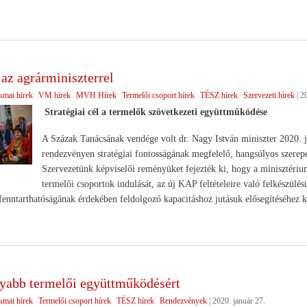
az agrárminiszterrel
kmai hírek
VM hírek
MVH Hírek
Termelői csoport hírek
TÉSZ hírek
Szervezeti hírek
|
20
Stratégiai cél a termelők szövetkezeti együttműködése
A Százak Tanácsának vendége volt dr. Nagy István miniszter 2020. ja
rendezvényen stratégiai fontosságának megfelelő, hangsúlyos szerep
Szervezetünk képviselői reményüket fejezték ki, hogy a minisztérium 
termelői csoportok indulását, az új KAP feltételeire való felkészülés
fenntarthatóságának érdekében feldolgozó kapacitáshoz jutásuk elősegítéséhez ke
yabb termelői együttműködésért
kmai hírek
Termelői csoport hírek
TÉSZ hírek
Rendezvények
|
2020. január 27.