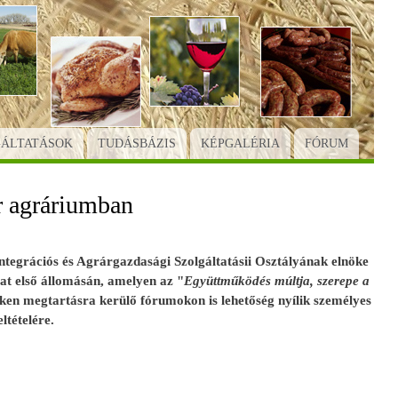
GÁLTATÁSOK
TUDÁSBÁZIS
KÉPGALÉRIA
FÓRUM
r agráriumban
egrációs és Agrárgazdasági Szolgáltatásii Osztályának elnöke
at első állomásán, amelyen az "
Együttműködés múltja, szerepe a
eken megtartásra kerülő fórumokon is lehetőség nyílik személyes
ltételére.