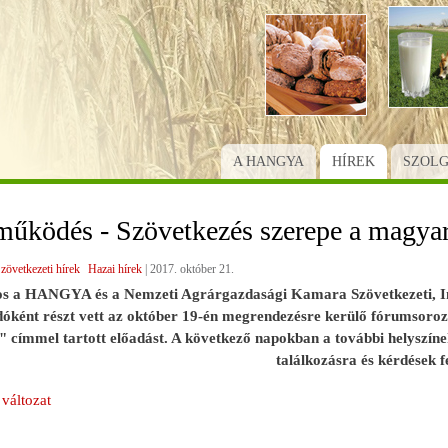
Ugrás
a
tartalomra
A HANGYA
HÍREK
SZOL
működés - Szövetkezés szerepe a magya
zövetkezeti hírek
Hazai hírek
|
2017. október 21.
s a HANGYA és a Nemzeti Agrárgazdasági Kamara Szövetkezeti, Int
adóként részt vett az október 19-én megrendezésre kerülő fórumsoroz
" címmel tartott előadást. A következő napokban a további helyszín
találkozásra és kérdések fe
változat