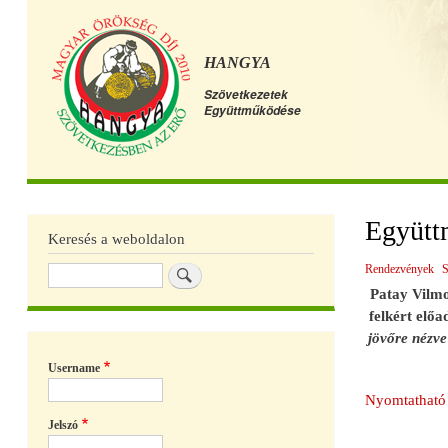
HANGYA
Szövetkezetek
Együttműködése
Főmenü
Együtt
Keresés a weboldalon
Rendezvények
S
Keresés
Patay Vilmo
felkért elő
jövőre nézve
Username
Nyomtatható 
Jelszó