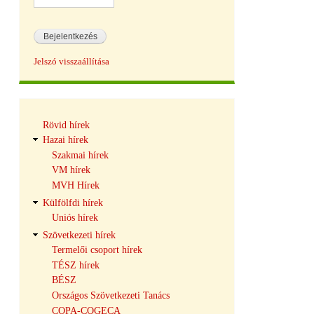
Jelszó visszaállítása
Hírek
Rövid hírek
navigáció
Hazai hírek
Szakmai hírek
VM hírek
MVH Hírek
Külfölfdi hírek
Uniós hírek
Szövetkezeti hírek
Termelői csoport hírek
TÉSZ hírek
BÉSZ
Országos Szövetkezeti Tanács
COPA-COGECA