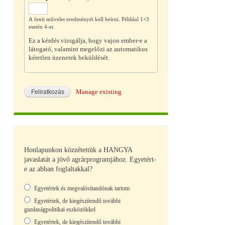
A fenti művelet eredményét kell beírni. Például 1+3
esetén 4-et.
Ez a kérdés vizsgálja, hogy vajon ember-e a
látogató, valamint megelőzi az automatikus
kéretlen üzenetek beküldését.
Manage existing
Honlapunkon közzétettük a HANGYA
javaslatát a jövő agrárprogramjához. Egyetért-
e az abban foglaltakkal?
Választások
Egyetértek és megvalósítandónak tartom
Egyetértek, de kiegészítendő további
gazdaságpolitikai eszközökkel
Egyetértek, de kiegészítendő további