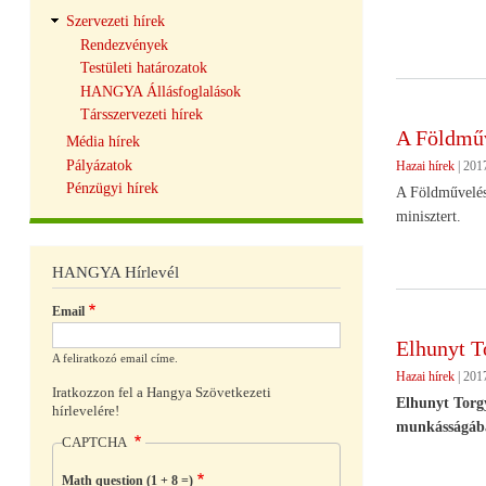
Szervezeti hírek
Rendezvények
Testületi határozatok
HANGYA Állásfoglalások
Társszervezeti hírek
A Földműve
Média hírek
Pályázatok
Hazai hírek
|
2017
Pénzügyi hírek
A Földművelésü
minisztert.
HANGYA Hírlevél
Email
Elhunyt T
A feliratkozó email címe.
Hazai hírek
|
2017
Iratkozzon fel a Hangya Szövetkezeti
Elhunyt Torgy
hírlevelére!
munkásságában 
CAPTCHA
Math question (1 + 8 =)