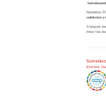
Szövetkezete
Hazánkban 2016
cselekvésre a
A központi ün
évben Ván Jenő
Szövetkez
Rövid hírek
Haz