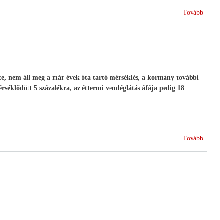
tárcav
(Elhu
Tovább
Torgy
József
az
FVM
nyuga
minis
zte, nem áll meg a már évek óta tartó mérséklés, a kormány további
érséklődött 5 százalékra, az éttermi vendéglátás áfája pedig 18
(Tová
Tovább
termé
eseté
várha
áfa
csökk