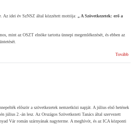
. Az idei év SzNSZ által közzétett mottója:
„ A Szövetkezetek: erő a
os, mint az OSZT elnöke tartotta ünnepi megemlékezését, és ebben az
üntetését.
(Szöv
Tovább
kitünt
a
Nemze
Szöve
Napo
pelték először a szövetkezetek nemzetközi napját. A július első hetének
n július 2.-án lesz. Az Országos Szövetkezeti Tanács által szervezett
hunyad Vár román szárnyának nagyterme. A meghívót, és az ICA központi