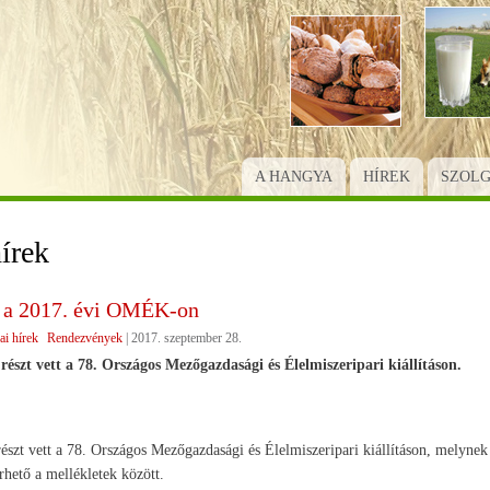
Ugrás
a
tartalomra
A HANGYA
HÍREK
SZOL
írek
 2017. évi OMÉK-on
ai hírek
Rendezvények
|
2017. szeptember 28.
részt vett a 78. Országos Mezőgazdasági és Élelmiszeripari kiállításon.
észt vett a 78. Országos Mezőgazdasági és Élelmiszeripari kiállításon, melynek
rhető a mellékletek között.