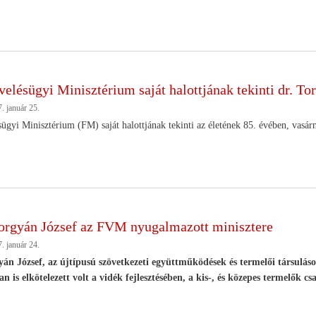
lésügyi Minisztérium saját halottjának tekinti dr. Tor
. január 25.
gyi Minisztérium (FM) saját halottjának tekinti az életének 85. évében, vasárn
orgyán József az FVM nyugalmazott minisztere
. január 24.
án József, az újtípusú szövetkezeti együttműködések és termelői társulás
is elkötelezett volt a vidék fejlesztésében, a kis-, és közepes termelők cs