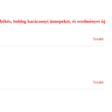
ékés, boldog karácsonyi ünnepeket, és eredményes új
(Bold
Tovább
,
békés
ünnep
!)
(Gyás
Tovább