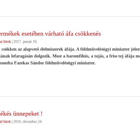
ermékek esetében várható áfa csökkenés
ai hírek
|
2017. január 16.
csökken az alapvető élelmiszerek áfája. A földművelésügyi miniszter jele
ának lefaragásán dolgozik. Most a baromfihús, a tojás, a friss tej áfája m
mondta Fazekas Sándor földművelésügyi miniszter.
békés ünnepeket !
d hírek
|
2016. december 24.