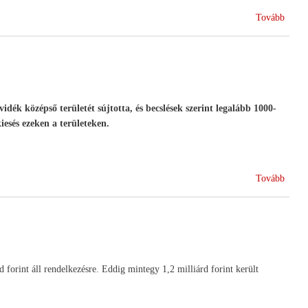
(HA
Tovább
a
2017.
évi
OMÉ
on)
idék középső területét sújtotta, és becslések szerint legalább 1000-
iesés ezeken a területeken.
(Segí
Tovább
a
mátra
szőlő
d forint áll rendelkezésre. Eddig mintegy 1,2 milliárd forint került