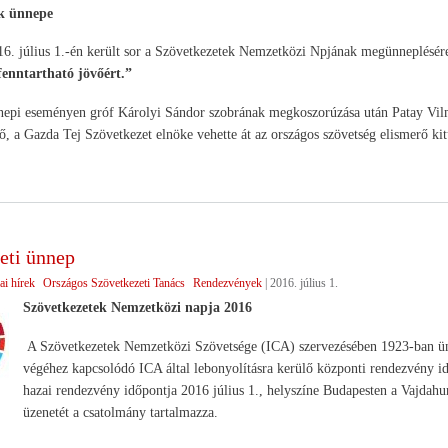
k ünnepe
. július 1.-én került sor a Szövetkezetek Nemzetközi Npjának megünneplésére
 fenntartható jövőért.”
nepi eseményen gróf Károlyi Sándor szobrának megkoszorúzása után Patay Vilm
, a Gazda Tej Szövetkezet elnöke vehette át az országos szövetség elismerő kit
eti ünnep
ai hírek
Országos Szövetkezeti Tanács
Rendezvények
|
2016. július 1.
Szövetkezetek Nemzetközi napja 2016
A Szövetkezetek Nemzetközi Szövetsége (ICA) szervezésében 1923-ban ünne
végéhez kapcsolódó ICA által lebonyolításra kerülő központi rendezvény idé
hazai rendezvény időpontja 2016 július 1., helyszíne Budapesten a Vajda
üzenetét a csatolmány tartalmazza.