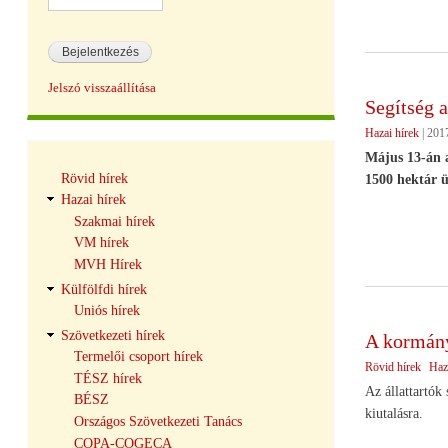
Jelszó visszaállítása
Segítség 
Hazai hírek
|
2017
Május 13-án a
Hírek
Rövid hírek
1500 hektár ül
navigáció
Hazai hírek
Szakmai hírek
VM hírek
MVH Hírek
Külfölfdi hírek
Uniós hírek
Szövetkezeti hírek
A kormány 
Termelői csoport hírek
Rövid hírek
Haz
TÉSZ hírek
Az állattartók 
BÉSZ
kiutalásra.
Országos Szövetkezeti Tanács
COPA-COGECA