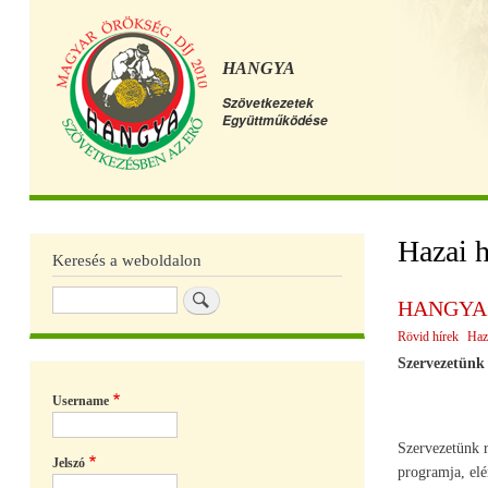
HANGYA
Szövetkezetek
Együttműködése
Főmenü
Hazai h
Keresés a weboldalon
Keresés
HANGYA a
Rövid hírek
Haz
Szervezetünk 
Username
Szervezetünk r
Jelszó
programja, elé