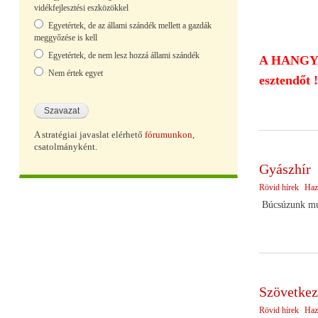
vidékfejlesztési eszközökkel
Egyetértek, de az állami szándék mellett a gazdák
meggyőzése is kell
Egyetértek, de nem lesz hozzá állami szándék
A HANGYA v
Nem értek egyet
esztendőt !
A stratégiai javaslat elérhető
fórumunkon
,
csatolmányként.
Gyászhír
Rövid hírek
Haz
Búcsúzunk mu
Szövetkez
Rövid hírek
Haz