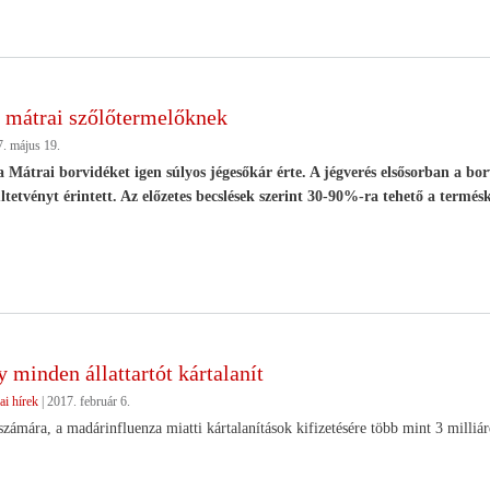
a mátrai szőlőtermelőknek
. május 19.
 Mátrai borvidéket igen súlyos jégesőkár érte. A jégverés elsősorban a borv
tetvényt érintett. Az előzetes becslések szerint 30-90%-ra tehető a termésk
minden állattartót kártalanít
ai hírek
|
2017. február 6.
számára, a madárinfluenza miatti kártalanítások kifizetésére több mint 3 milliár