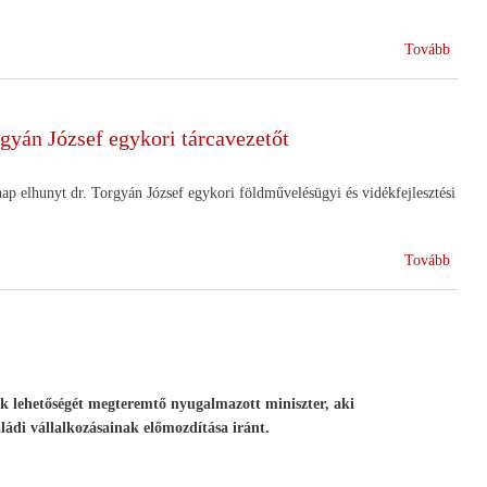
(A
Tovább
korm
mind
állatt
gyán József egykori tárcavezetőt
kártal
)
ap elhunyt dr. Torgyán József egykori földművelésügyi és vidékfejlesztési
(A
Tovább
Földm
Minis
saját
halott
tekint
dr.
ok lehetőségét megteremtő nyugalmazott miniszter, aki
Torgy
aládi vállalkozásainak előmozdítása iránt.
József
egyko