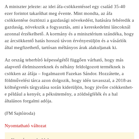
A miniszter jelezte: az idei áfa-csökkentéssel egy család 35-40
ezer forintot takaríthat meg évente. Mint mondta, az áfa
csökkentése ösztönzi a gazdasági növekedést, hatására fehéredik a
gazdaság, növekszik a fogyasztás, ami a kereskedelmi láncoknál
azonnal érzékelhető. A kormány és a minisztérium szándéka, hogy
az árcsökkentő hatás hosszú távon érvényesüljön és a vásárlók
által megfizethető, tartósan méltányos árak alakuljanak ki.
Az ország teherbíró képességétől függően várható, hogy más
alapvető élelmiszereknek és néhány feldolgozott terméknek is
csökken az áfája – fogalmazott Fazekas Sándor. Hozzátette, a
földművelési tárca azon dolgozik, hogy idén tavasszal, a 2018-as
költségvetés tárgyalása során kiderüljön, hogy jövőre csökkenhet-
e például a kenyér, a péksütemény, a zöldségfélék és a hal
általános forgalmi adója.
(FM Sajtóiroda)
Nyomtatható változat