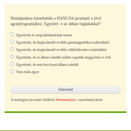
Honlapunkon közzétettük a HANGYA javaslatát a jövő
agrárprogramjához. Egyetért- e az abban foglaltakkal?
Választások
Egyetértek és megvalósítandónak tartom
Egyetértek, de kiegészítendő további gazdaságpolitikai eszközökkel
Egyetértek, de kiegészítendő további vidékfejlesztési eszközökkel
Egyetértek, de az állami szándék mellett a gazdák meggyőzése is kell
Egyetértek, de nem lesz hozzá állami szándék
Nem értek egyet
A stratégiai javaslat elérhető
fórumunkon
, csatolmányként.