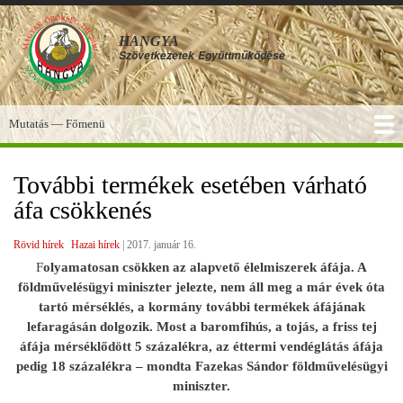
Ugrás
a
HANGYA
tartalomra
Szövetkezetek
Együttműködése
Mutatás — Főmenü
Főmenü
SZOLGÁLTATÁSOK
KÉPGALÉRIA
TUDÁSBÁZIS
A HANGYA
FÓRUM
HÍREK
További termékek esetében várható
áfa csökkenés
Rövid hírek
Hazai hírek
|
2017. január 16.
F
olyamatosan csökken az alapvető élelmiszerek áfája. A
földművelésügyi miniszter jelezte, nem áll meg a már évek óta
tartó mérséklés, a kormány további termékek áfájának
lefaragásán dolgozik. Most a baromfihús, a tojás, a friss tej
áfája mérséklődött 5 százalékra, az éttermi vendéglátás áfája
pedig 18 százalékra – mondta Fazekas Sándor földművelésügyi
miniszter.