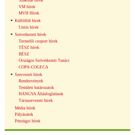
Szakmai hírek
VM hírek
MVH Hírek
Külfölfdi hírek
Uniós hírek
Szövetkezeti hírek
Termelői csoport hírek
TÉSZ hírek
BÉSZ
Országos Szövetkezeti Tanács
COPA-COGECA
Szervezeti hírek
Rendezvények
Testületi határozatok
HANGYA Állásfoglalások
Társszervezeti hírek
Média hírek
Pályázatok
Pénzügyi hírek