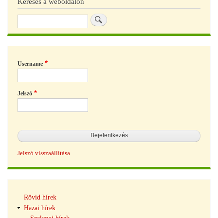
Keresés a weboldalon
Keresés
Username
Jelszó
Jelszó visszaállítása
Hírek
Rövid hírek
navigáció
Hazai hírek