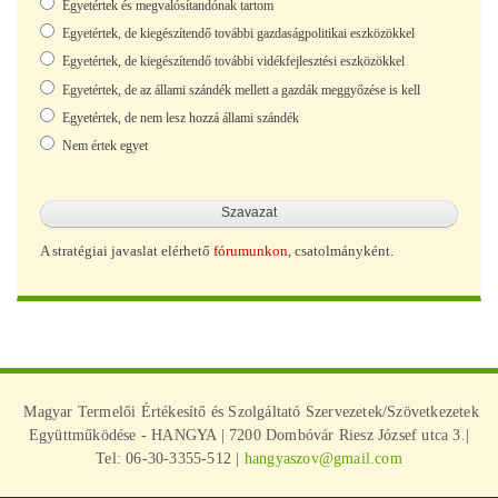
Egyetértek és megvalósítandónak tartom
Egyetértek, de kiegészítendő további gazdaságpolitikai eszközökkel
Egyetértek, de kiegészítendő további vidékfejlesztési eszközökkel
Egyetértek, de az állami szándék mellett a gazdák meggyőzése is kell
Egyetértek, de nem lesz hozzá állami szándék
Nem értek egyet
A stratégiai javaslat elérhető
fórumunkon
, csatolmányként.
Magyar Termelői Értékesítő és Szolgáltató Szervezetek/Szövetkezetek
Együttműködése - HANGYA | 7200 Dombóvár Riesz József utca 3.|
Tel: 06-30-3355-512 |
hangyaszov@gmail.com