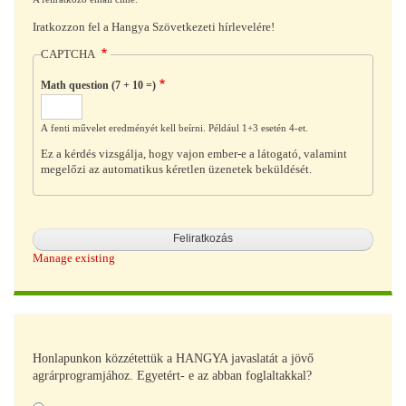
Iratkozzon fel a Hangya Szövetkezeti hírlevelére!
CAPTCHA
Math question (7 + 10 =)
A fenti művelet eredményét kell beírni. Például 1+3 esetén 4-et.
Ez a kérdés vizsgálja, hogy vajon ember-e a látogató, valamint
megelőzi az automatikus kéretlen üzenetek beküldését.
Manage existing
Honlapunkon közzétettük a HANGYA javaslatát a jövő
agrárprogramjához. Egyetért- e az abban foglaltakkal?
Választások