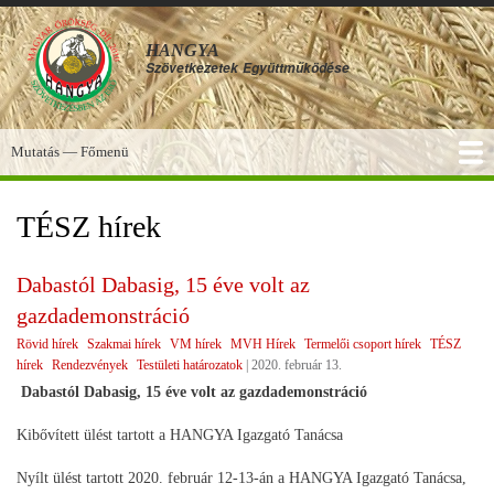
Ugrás
a
HANGYA
tartalomra
Szövetkezetek
Együttműködése
Mutatás — Főmenü
Főmenü
SZOLGÁLTATÁSOK
KÉPGALÉRIA
TUDÁSBÁZIS
A HANGYA
FÓRUM
HÍREK
TÉSZ hírek
Dabastól Dabasig, 15 éve volt az
gazdademonstráció
Rövid hírek
Szakmai hírek
VM hírek
MVH Hírek
Termelői csoport hírek
TÉSZ
hírek
Rendezvények
Testületi határozatok
|
2020. február 13.
Dabastól Dabasig, 15 éve volt az gazdademonstráció
Kibővített ülést tartott a HANGYA Igazgató Tanácsa
Nyílt ülést tartott 2020. február 12-13-án a HANGYA Igazgató Tanácsa,