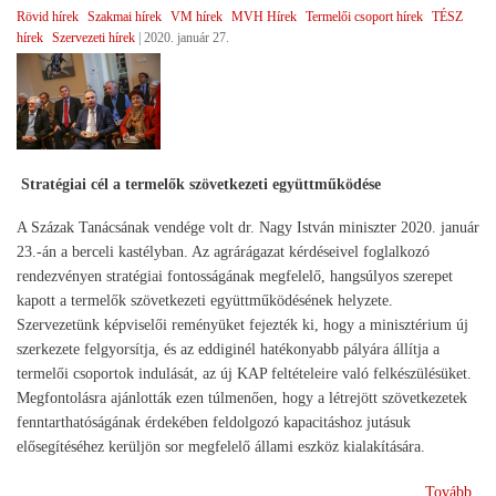
Rövid hírek
Szakmai hírek
VM hírek
MVH Hírek
Termelői csoport hírek
TÉSZ
az
hírek
Szervezeti hírek
|
2020. január 27.
gaz
)
Stratégiai cél a termelők szövetkezeti együttműködése
A Százak Tanácsának vendége volt dr. Nagy István miniszter 2020. január
23.-án a berceli kastélyban. Az agrárágazat kérdéseivel foglalkozó
rendezvényen stratégiai fontosságának megfelelő, hangsúlyos szerepet
kapott a termelők szövetkezeti együttműködésének helyzete.
Szervezetünk képviselői reményüket fejezték ki, hogy a minisztérium új
szerkezete felgyorsítja, és az eddiginél hatékonyabb pályára állítja a
termelői csoportok indulását, az új KAP feltételeire való felkészülésüket.
Megfontolásra ajánlották ezen túlmenően, hogy a létrejött szövetkezetek
fenntarthatóságának érdekében feldolgozó kapacitáshoz jutásuk
elősegítéséhez kerüljön sor megfelelő állami eszköz kialakítására.
(Ta
Tovább