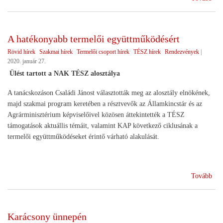
az
agr
A hatékonyabb termelői együttműködésért
Rövid hírek
Szakmai hírek
Termelői csoport hírek
TÉSZ hírek
Rendezvények
|
2020. január 27.
Ülést tartott a NAK TÉSZ alosztálya
A tanácskozáson Családi Jánost választották meg az alosztály elnökének,
majd szakmai program keretében a résztvevők az Államkincstár és az
Agrárminisztérium képviselőivel közösen áttekintették a TÉSZ
támogatások aktuállis témáit, valamint KAP következő ciklusának a
termelői együttműködéseket érintő várható alakulását.
(A
Tovább
hat
ter
egy
Karácsony ünnepén