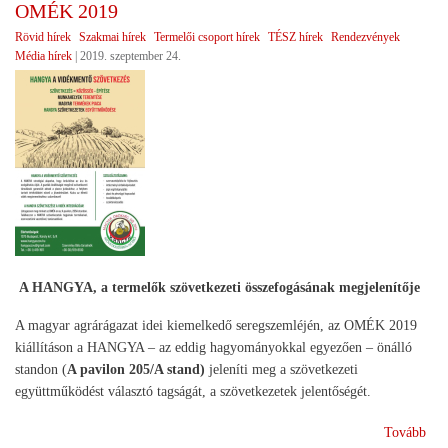
OMÉK 2019
Rövid hírek
Szakmai hírek
Termelői csoport hírek
TÉSZ hírek
Rendezvények
Média hírek
|
2019. szeptember 24.
A HANGYA, a termelők szövetkezeti összefogásának megjelenítője
A magyar agrárágazat idei kiemelkedő seregszemléjén, az OMÉK 2019
kiállításon a HANGYA – az eddig hagyományokkal egyezően – önálló
standon (
A pavilon 205/A stand)
jeleníti meg a szövetkezeti
együttműködést választó tagságát, a szövetkezetek jelentőségét.
(O
Tovább