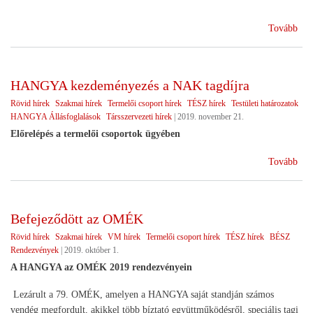
(Ka
Tovább
ünn
HANGYA kezdeményezés a NAK tagdíjra
Rövid hírek
Szakmai hírek
Termelői csoport hírek
TÉSZ hírek
Testületi határozatok
HANGYA Állásfoglalások
Társszervezeti hírek
|
2019. november 21.
Előrelépés a termelői csoportok ügyében
(H
Tovább
kez
a
NA
Befejeződött az OMÉK
tagd
Rövid hírek
Szakmai hírek
VM hírek
Termelői csoport hírek
TÉSZ hírek
BÉSZ
Rendezvények
|
2019. október 1.
A HANGYA az OMÉK 2019 rendezvényein
Lezárult a 79. OMÉK, amelyen a HANGYA saját standján számos
vendég megfordult, akikkel több bíztató együttműködésről, speciális tagi