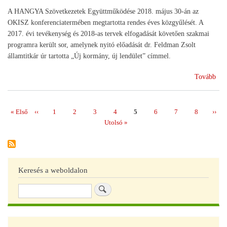
A HANGYA Szövetkezetek Együttműködése 2018. május 30-án az
OKISZ konferenciatermében megtartotta rendes éves közgyűlését. A
2017. évi tevékenység és 2018-as tervek elfogadását követően szakmai
programra került sor, amelynek nyitó előadását dr. Feldman Zsolt
államtitkár úr tartotta „Új kormány, új lendület” címmel.
(Me
Tovább
éve
köz
a
Első
« Első
Előző
‹‹
Page
1
Page
2
Page
3
Page
4
Page
5
Page
6
Page
7
Page
8
Köve
››
Oldalszámozás
HA
oldal
oldal
oldal
Utolsó
Utolsó »
oldal
Keresés a weboldalon
Keresés