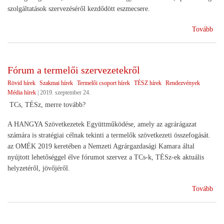
szolgáltatások szervezéséről kezdődött eszmecsere.
(Be
Tovább
az
OM
Fórum a termelői szervezetekről
Rövid hírek
Szakmai hírek
Termelői csoport hírek
TÉSZ hírek
Rendezvények
Média hírek
|
2019. szeptember 24.
TCs, TÉSz, merre tovább?
A HANGYA Szövetkezetek Együttműködése, amely az agrárágazat
számára is stratégiai célnak tekinti a termelők szövetkezeti összefogását.
az OMÉK 2019 keretében a Nemzeti Agrárgazdasági Kamara által
nyújtott lehetőséggel élve fórumot szervez a TCs-k, TÉSz-ek aktuális
helyzetéről, jövőjéről.
(Fó
Tovább
a
ter
sze