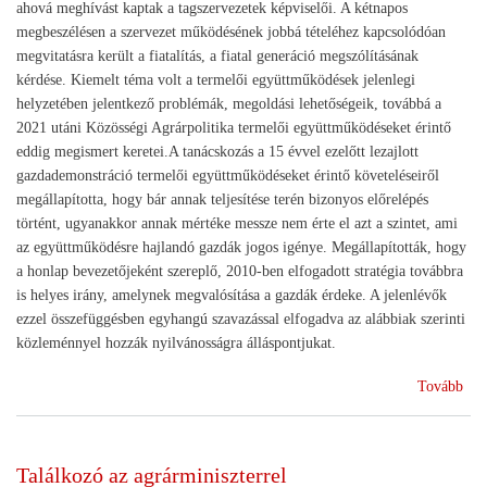
ahová meghívást kaptak a tagszervezetek képviselői. A kétnapos
megbeszélésen a szervezet működésének jobbá tételéhez kapcsolódóan
megvitatásra került a fiatalítás, a fiatal generáció megszólításának
kérdése. Kiemelt téma volt a termelői együttműködések jelenlegi
helyzetében jelentkező problémák, megoldási lehetőségeik, továbbá a
2021 utáni Közösségi Agrárpolitika termelői együttműködéseket érintő
eddig megismert keretei.A tanácskozás a 15 évvel ezelőtt lezajlott
gazdademonstráció termelői együttműködéseket érintő követeléseiről
megállapította, hogy bár annak teljesítése terén bizonyos előrelépés
történt, ugyanakkor annak mértéke messze nem érte el azt a szintet, ami
az együttműködésre hajlandó gazdák jogos igénye. Megállapították, hogy
a honlap bevezetőjeként szereplő, 2010-ben elfogadott stratégia továbbra
is helyes irány, amelynek megvalósítása a gazdák érdeke. A jelenlévők
ezzel összefüggésben egyhangú szavazással elfogadva az alábbiak szerinti
közleménnyel hozzák nyilvánosságra álláspontjukat.
(Da
Tovább
Dab
15
éve
Találkozó az agrárminiszterrel
volt