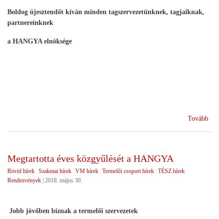
Boldog újesztendőt kíván minden tagszervezetünknek, tagjaiknak,
partnereinknek
a HANGYA elnöksége
(B
Tovább
201
Megtartotta éves közgyűlését a HANGYA
Rövid hírek
Szakmai hírek
VM hírek
Termelői csoport hírek
TÉSZ hírek
Rendezvények
|
2018. május 30.
Jobb jövőben bíznak a termelői szervezetek