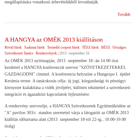
megállapítására vonatkozó árbevételükből levonhatják.
(Ka
Tovább
küld
A HANGYA az OMÉK 2013 kiállításon
Rövid hírek
Szakmai hírek
Termelői csoport hírek
TÉSZ hírek
BÉSZ
Országos
Szövetkezeti Tanács
Rendezvények
|
2013. szeptember 16.
Az OMÉK 2013 nyitónapján, 2013. szeptember 18.-án 14 00 órai
kezdettel a HANGYA konferenciát szervez "SZÖVETKEZETEKKEL
GAZDAGODNI" címmel. A konferencia helyszíne a Hungexpo I. épület
Kerámia terme. A tanácskozás célja: új jogi, közgazdasági és pénzügyi
környezet kialakítása a vidék jövőjéért, különös tekintettel a szövetkezeti
integráció és ágazatközi kapcsolatok fejlesztésére.
A rendezvény szervezője, a HANGYA Szövetkezetek Együttműködése az
"A" pavilon 303/c standon szeretettel várja a látogatóit az OMÉK 2013
kiállítás időtartama alatt (2013. szeptember 18-tól 22-ig., 10.00-19.00
óráig)