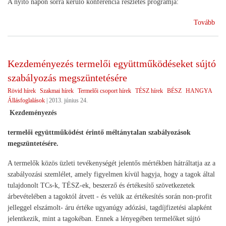
A nyitó napon sorra kerülő konferencia részletes programja:
(A
Tovább
HA
az
OM
Kezdeményezés termelői együttműködéseket sújtó
201
szabályozás megszüntetésére
kiál
Rövid hírek
Szakmai hírek
Termelői csoport hírek
TÉSZ hírek
BÉSZ
HANGYA
Állásfoglalások
|
2013. június 24.
Kezdeményezés
termelői együttműködést érintő méltánytalan szabályozások
megszüntetésére.
A termelők közös üzleti tevékenységét jelentős mértékben hátráltatja az a
szabályozási szemlélet, amely figyelmen kívül hagyja, hogy a tagok által
tulajdonolt TCs-k, TÉSZ-ek, beszerző és értékesítő szövetkezetek
árbevételében a tagoktól átvett - és velük az értékesítés során non-profit
jelleggel elszámolt- áru értéke ugyanúgy adózási, tagdíjfizetési alapként
jelentkezik, mint a tagokéban. Ennek a lényegében termelőket sújtó