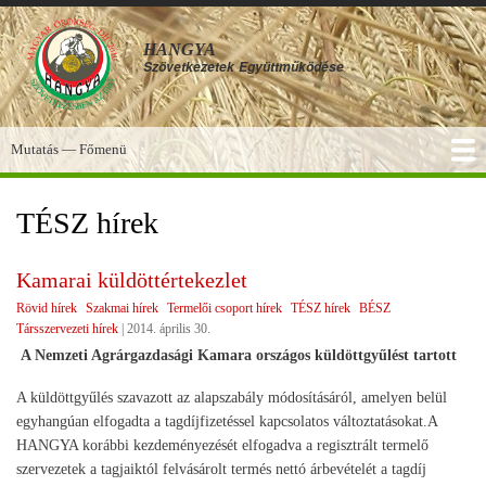
Ugrás
a
HANGYA
tartalomra
Szövetkezetek
Együttműködése
Mutatás — Főmenü
Főmenü
SZOLGÁLTATÁSOK
KÉPGALÉRIA
TUDÁSBÁZIS
A HANGYA
FÓRUM
HÍREK
TÉSZ hírek
Kamarai küldöttértekezlet
Rövid hírek
Szakmai hírek
Termelői csoport hírek
TÉSZ hírek
BÉSZ
Társszervezeti hírek
|
2014. április 30.
A Nemzeti Agrárgazdasági Kamara országos küldöttgyűlést tartott
A küldöttgyűlés szavazott az alapszabály módosításáról, amelyen belül
egyhangúan elfogadta a tagdíjfizetéssel kapcsolatos változtatásokat.A
HANGYA korábbi kezdeményezését elfogadva a regisztrált termelő
szervezetek a tagjaiktól felvásárolt termés nettó árbevételét a tagdíj