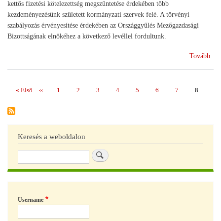
kettős fizetési kötelezettség megszüntetése érdekében több
kezdeményezésünk született kormányzati szervek felé. A törvényi
szabályozás érvényesítése érdekében az Országgyűlés Mezőgazdasági
Bizottságának elnökéhez a következő levéllel fordultunk.
(Ke
Tovább
ter
egy
sújt
Első
« Első
Előző
‹‹
Page
1
Page
2
Page
3
Page
4
Page
5
Page
6
Page
7
Page
8
Oldalszámozás
sza
oldal
oldal
meg
Keresés a weboldalon
Keresés
Username