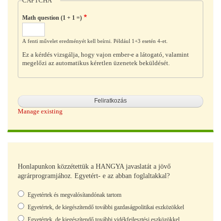
CAPTCHA
Math question (1 + 1 =)
A fenti művelet eredményét kell beírni. Például 1+3 esetén 4-et.
Ez a kérdés vizsgálja, hogy vajon ember-e a látogató, valamint
megelőzi az automatikus kéretlen üzenetek beküldését.
Manage existing
Honlapunkon közzétettük a HANGYA javaslatát a jövő
agrárprogramjához. Egyetért- e az abban foglaltakkal?
Választások
Egyetértek és megvalósítandónak tartom
Egyetértek, de kiegészítendő további gazdaságpolitikai eszközökkel
Egyetértek, de kiegészítendő további vidékfejlesztési eszközökkel