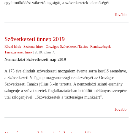
együttműködést választó tagságát, a szövetkezetek jelentőségét.
(O
Tovább
201
Szövetkezeti ünnep 2019
Rövid hírek
Szakmai hírek
Országos Szövetkezeti Tanács
Rendezvények
Társszervezeti hírek
|
2019. július 7.
Nemzetközi Szövetkezeti nap 2019
A 175 éve elindult szövetkezeti mozgalom évente sorra kerülő eseménye,
a Szövetkezeti Világnap magyarországi rendezvényét az Országos
Szövetkezeti Tanács július 5.-én tartotta. A nemzetközi szintű esemény
szlogenje a szövetkezetek foglalkoztatásban betöltött méltányos szerepére
utal szlogenjével: „Szövetkezetek a tisztességes munkáért”.
(Sz
Tovább
ünn
201