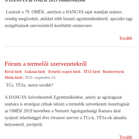
A HANGYA az OMÉK 2019 rendezvényein
Lezárult a 79. OMÉK, amelyen a HANGYA saját standján számos
vendég megfordult, akikkel több bíztató együttműködésről, speciális tagi
szolgáltatások szervezéséről kezdődött eszmecsere.
(Be
Tovább
az
OM
Fórum a termelői szervezetekről
Rövid hírek
Szakmai hírek
Termelői csoport hírek
TÉSZ hírek
Rendezvények
Média hírek
|
2019. szeptember 24.
TCs, TÉSz, merre tovább?
A HANGYA Szövetkezetek Együttműködése, amely az agrárágazat
számára is stratégiai célnak tekinti a termelők szövetkezeti összefogását.
az OMÉK 2019 keretében a Nemzeti Agrárgazdasági Kamara által
nyújtott lehetőséggel élve fórumot szervez a TCs-k, TÉSz-ek aktuális
helyzetéről, jövőjéről.
(Fó
Tovább