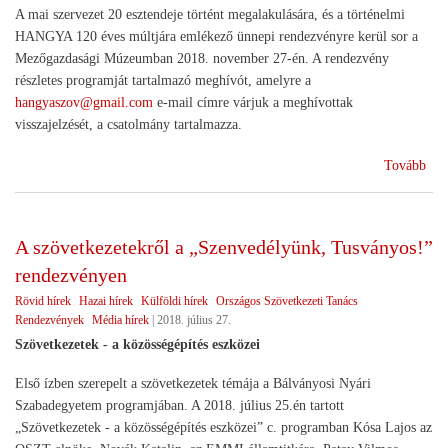
A mai szervezet 20 esztendeje történt megalakulására, és a történelmi
HANGYA 120 éves múltjára emlékező ünnepi rendezvényre kerül sor a
Mezőgazdasági Múzeumban 2018. november 27-én. A rendezvény
részletes programját tartalmazó meghívót, amelyre a
hangyaszov@gmail.com
e-mail címre várjuk a meghívottak
visszajelzését, a csatolmány tartalmazza.
(Ün
Tovább
ren
A szövetkezetekről a „Szenvedélyünk, Tusványos!”
rendezvényen
Rövid hírek
Hazai hírek
Külföldi hírek
Országos Szövetkezeti Tanács
Rendezvények
Média hírek
|
2018. július 27.
Szövetkezetek - a közösségépítés eszközei
Első ízben szerepelt a szövetkezetek témája a Bálványosi Nyári
Szabadegyetem programjában. A 2018. július 25.én tartott
„Szövetkezetek - a közösségépítés eszközei” c. programban Kósa Lajos az