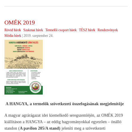
a
ter
sze
OMÉK 2019
Rövid hírek
Szakmai hírek
Termelői csoport hírek
TÉSZ hírek
Rendezvények
Média hírek
|
2019. szeptember 24.
A HANGYA, a termelők szövetkezeti összefogásának megjelenítője
A magyar agrárágazat idei kiemelkedő seregszemléjén, az OMÉK 2019
kiállításon a HANGYA – az eddig hagyományokkal egyezően – önálló
standon (
A pavilon 205/A stand)
jeleníti meg a szövetkezeti