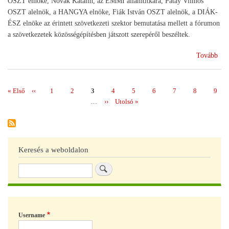
OSZT elnöke, Novák Katalin, az EMMI államtitkára, Patay Vilmos
OSZT alelnök, a HANGYA elnöke, Fiák István OSZT alelnök, a DIÁK-
ÉSZ elnöke az érintett szövetkezeti szektor bemutatása mellett a fórumon
a szövetkezetek közösségépítésben játszott szerepéről beszéltek.
(A
Tovább
szö
a
„Sz
Első
« Első
Előző
‹‹
Page
1
Page
2
Page
3
Page
4
Page
5
Page
6
Page
7
Page
8
Page
9
Oldalszámozás
Tus
oldal
oldal
…
Következő
››
Utolsó
Utolsó »
ren
oldal
oldal
Keresés a weboldalon
Keresés
Username