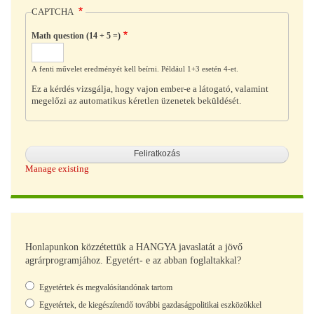
CAPTCHA
Math question (14 + 5 =)
A fenti művelet eredményét kell beírni. Például 1+3 esetén 4-et.
Ez a kérdés vizsgálja, hogy vajon ember-e a látogató, valamint
megelőzi az automatikus kéretlen üzenetek beküldését.
Manage existing
Honlapunkon közzétettük a HANGYA javaslatát a jövő
agrárprogramjához. Egyetért- e az abban foglaltakkal?
Választások
Egyetértek és megvalósítandónak tartom
Egyetértek, de kiegészítendő további gazdaságpolitikai eszközökkel