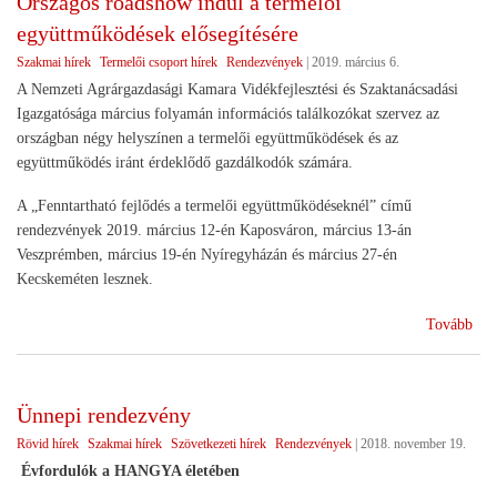
Országos roadshow indul a termelői
együttműködések elősegítésére
Szakmai hírek
Termelői csoport hírek
Rendezvények
|
2019. március 6.
A Nemzeti Agrárgazdasági Kamara Vidékfejlesztési és Szaktanácsadási
Igazgatósága március folyamán információs találkozókat szervez az
országban négy helyszínen a termelői együttműködések és az
együttműködés iránt érdeklődő gazdálkodók számára.
A „Fenntartható fejlődés a termelői együttműködéseknél” című
rendezvények 2019. március 12-én Kaposváron, március 13-án
Veszprémben, március 19-én Nyíregyházán és március 27-én
Kecskeméten lesznek.
(Or
Tovább
roa
ind
a
Ünnepi rendezvény
ter
Rövid hírek
Szakmai hírek
Szövetkezeti hírek
Rendezvények
|
2018. november 19.
egy
elős
Évfordulók a HANGYA életében