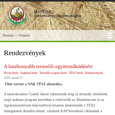
Ugrás
a
HANGYA
tartalomra
Szövetkezetek
Együttműködése
Mutatás — Főmenü
Főmenü
SZOLGÁLTATÁSOK
KÉPGALÉRIA
TUDÁSBÁZIS
A HANGYA
FÓRUM
HÍREK
Rendezvények
A hatékonyabb termelői együttműködésért
Rövid hírek
Szakmai hírek
Termelői csoport hírek
TÉSZ hírek
Rendezvények
|
2020. január 27.
Ülést tartott a NAK TÉSZ alosztálya
A tanácskozáson Családi Jánost választották meg az alosztály elnökének,
majd szakmai program keretében a résztvevők az Államkincstár és az
Agrárminisztérium képviselőivel közösen áttekintették a TÉSZ
támogatások aktuállis témáit, valamint KAP következő ciklusának a