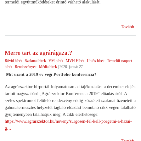
termelői együttműködéseket érintő várható alakulását.
(A
Tovább
hat
ter
egy
Merre tart az agrárágazat?
Rövid hírek
Szakmai hírek
VM hírek
MVH Hírek
Uniós hírek
Termelői csoport
hírek
Rendezvények
Média hírek
|
2020. január 27.
Mit üzent a 2019 év végi Portfolió konferencia?
Az agrárszektor hírportál folyamatosan ad tájékoztatást a december elején
tartott nagyszabású „Agrárszektor Konferencia 2019” előadásairól. A
széles spektrumot felölelő rendezvény eddig közzétett szakmai üzeneteit a
gabonatermesztés helyzetét taglaló előadást bemutató cikk végén található
gyűjteményben találhatjuk meg. A cikk elérhetősége:
https://www.agrarszektor.hu/noveny/surgosen-fel-kell-porgetni-a-hazai-
g…
(Me