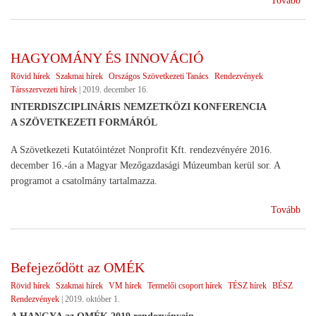
Tovább
tart
az
agr
HAGYOMÁNY ÉS INNOVÁCIÓ
Rövid hírek
Szakmai hírek
Országos Szövetkezeti Tanács
Rendezvények
Társszervezeti hírek
|
2019. december 16.
INTERDISZCIPLINÁRIS NEMZETKÖZI KONFERENCIA
A SZÖVETKEZETI FORMÁRÓL
A Szövetkezeti Kutatóintézet Nonprofit Kft. rendezvényére 2016.
december 16.-án a Magyar Mezőgazdasági Múzeumban kerül sor. A
programot a csatolmány tartalmazza.
(H
Tovább
ÉS
IN
Befejeződött az OMÉK
Rövid hírek
Szakmai hírek
VM hírek
Termelői csoport hírek
TÉSZ hírek
BÉSZ
Rendezvények
|
2019. október 1.