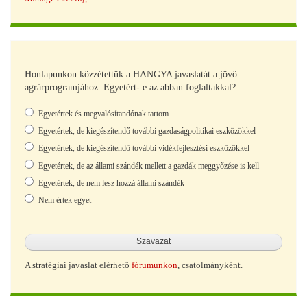
Honlapunkon közzétettük a HANGYA javaslatát a jövő
agrárprogramjához. Egyetért- e az abban foglaltakkal?
Választások
Egyetértek és megvalósítandónak tartom
Egyetértek, de kiegészítendő további gazdaságpolitikai eszközökkel
Egyetértek, de kiegészítendő további vidékfejlesztési eszközökkel
Egyetértek, de az állami szándék mellett a gazdák meggyőzése is kell
Egyetértek, de nem lesz hozzá állami szándék
Nem értek egyet
A stratégiai javaslat elérhető
fórumunkon
, csatolmányként.