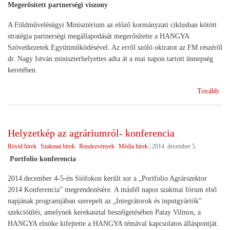
Megerősített partnerségi viszony
A Földművelésügyi Minisztérium az előző kormányzati ciklusban kötött
stratégia partnerségi megállapodását megerősítette a HANGYA
Szövetkezetek Együttműködésével. Az erről szóló okiratot az FM részéről
dr. Nagy István miniszterhelyettes adta át a mai napon tartott ünnepség
keretében.
(Str
Tovább
par
a
Föl
Helyzetkép az agráriumról- konferencia
Min
Rövid hírek
Szakmai hírek
Rendezvények
Média hírek
|
2014. december 5.
Portfolio konferencia
2014.december 4-5-én Siófokon került sor a „Portfolio Agrárszektor
2014 Konferencia” megrendezésére. A másfél napos szakmai fórum első
napjának programjában szerepelt az „Integrátorok és inputgyártók”
szekcióülés, amelynek kerekasztal beszélgetésében Patay Vilmos, a
HANGYA elnöke kifejtette a HANGYA témával kapcsolatos álláspontját.