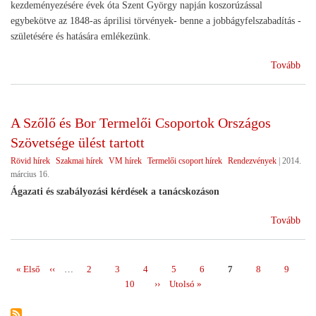
kezdeményezésére évek óta Szent György napján koszorúzással
egybekötve az 1848-as áprilisi törvények- benne a jobbágyfelszabadítás -
születésére és hatására emlékezünk.
(Em
Tovább
a
gaz
szül
A Szőlő és Bor Termelői Csoportok Országos
Szövetsége ülést tartott
Rövid hírek
Szakmai hírek
VM hírek
Termelői csoport hírek
Rendezvények
|
2014.
március 16.
Ágazati és szabályozási kérdések a tanácskozáson
(A
Tovább
Sző
és
Bor
Első
« Első
Előző
‹‹
…
Page
2
Page
3
Page
4
Page
5
Page
6
Page
7
Page
8
Page
9
Oldalszámozás
Ter
oldal
oldal
Page
10
Következő
››
Utolsó
Utolsó »
Cso
oldal
oldal
Ors