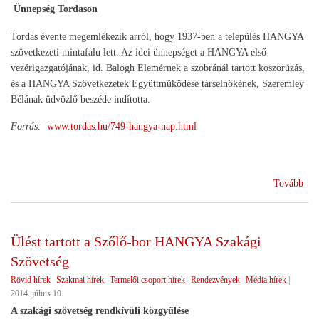
Ünnepség Tordason
Tordas évente megemlékezik arról, hogy 1937-ben a település HANGYA
szövetkezeti mintafalu lett. Az idei ünnepséget a HANGYA első
vezérigazgatójának, id. Balogh Elemérnek a szobránál tartott koszorúzás,
és a HANGYA Szövetkezetek Együttműködése társelnökének, Szeremley
Bélának üdvözlő beszéde indította.
Forrás:
www.tordas.hu/749-hangya-nap.html
(H
Tovább
nap
Tor
Ülést tartott a Szőlő-bor HANGYA Szakági
Szövetség
Rövid hírek
Szakmai hírek
Termelői csoport hírek
Rendezvények
Média hírek
|
2014. július 10.
A szakági szövetség rendkívüli közgyűlése