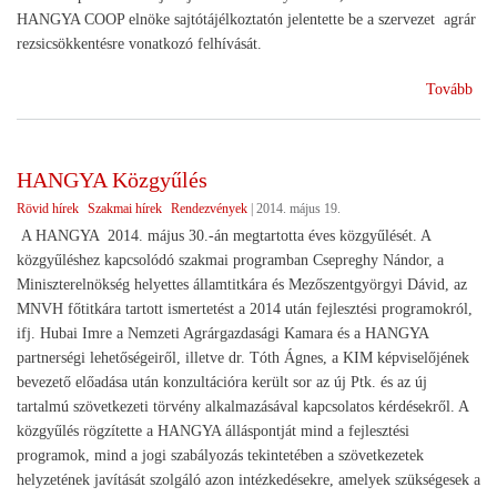
HANGYA COOP elnöke sajtótájélkoztatón jelentette be a szervezet agrár
rezsicsökkentésre vonatkozó felhívását.
(Ag
Tovább
rez
HANGYA Közgyűlés
Rövid hírek
Szakmai hírek
Rendezvények
|
2014. május 19.
A HANGYA 2014. május 30.-án megtartotta éves közgyűlését. A
közgyűléshez kapcsolódó szakmai programban Csepreghy Nándor, a
Miniszterelnökség helyettes államtitkára és Mezőszentgyörgyi Dávid, az
MNVH főtitkára tartott ismertetést a 2014 után fejlesztési programokról,
ifj. Hubai Imre a Nemzeti Agrárgazdasági Kamara és a HANGYA
partnerségi lehetőségeiről, illetve dr. Tóth Ágnes, a KIM képviselőjének
bevezető előadása után konzultációra került sor az új Ptk. és az új
tartalmú szövetkezeti törvény alkalmazásával kapcsolatos kérdésekről. A
közgyűlés rögzítette a HANGYA álláspontját mind a fejlesztési
programok, mind a jogi szabályozás tekintetében a szövetkezetek
helyzetének javítását szolgáló azon intézkedésekre, amelyek szükségesek a