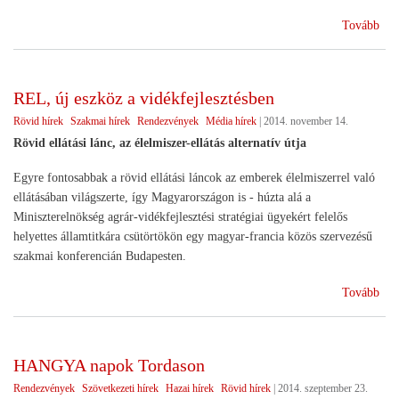
(He
Tovább
az
agr
kon
REL, új eszköz a vidékfejlesztésben
Rövid hírek
Szakmai hírek
Rendezvények
Média hírek
|
2014. november 14.
Rövid ellátási lánc, az élelmiszer-ellátás alternatív útja
Egyre fontosabbak a rövid ellátási láncok az emberek élelmiszerrel való
ellátásában világszerte, így Magyarországon is - húzta alá a
Miniszterelnökség agrár-vidékfejlesztési stratégiai ügyekért felelős
helyettes államtitkára csütörtökön egy magyar-francia közös szervezésű
szakmai konferencián Budapesten.
(RE
Tovább
új
esz
a
HANGYA napok Tordason
vid
Rendezvények
Szövetkezeti hírek
Hazai hírek
Rövid hírek
|
2014. szeptember 23.