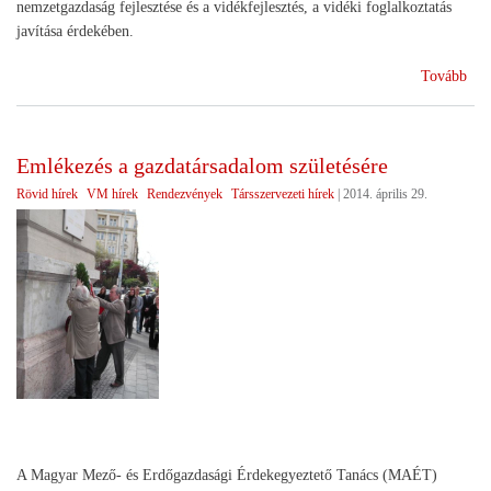
nemzetgazdaság fejlesztése és a vidékfejlesztés, a vidéki foglalkoztatás
javítása érdekében.
(H
Tovább
Köz
Emlékezés a gazdatársadalom születésére
Rövid hírek
VM hírek
Rendezvények
Társszervezeti hírek
|
2014. április 29.
A Magyar Mező- és Erdőgazdasági Érdekegyeztető Tanács (MAÉT)