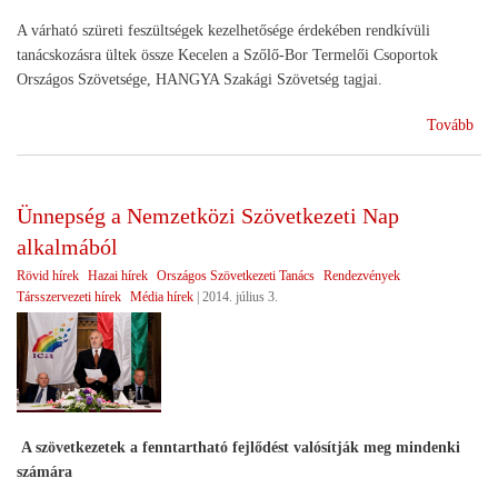
A várható szüreti feszültségek kezelhetősége érdekében rendkívüli
tanácskozásra ültek össze Kecelen a Szőlő-Bor Termelői Csoportok
Országos Szövetsége, HANGYA Szakági Szövetség tagjai.
(Ül
Tovább
tart
a
Sző
Ünnepség a Nemzetközi Szövetkezeti Nap
bor
alkalmából
HA
Sza
Rövid hírek
Hazai hírek
Országos Szövetkezeti Tanács
Rendezvények
Szö
Társszervezeti hírek
Média hírek
|
2014. július 3.
A szövetkezetek a fenntartható fejlődést valósítják meg mindenki
számára