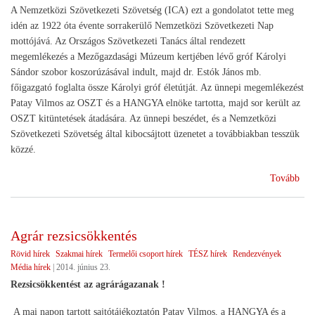
A Nemzetközi Szövetkezeti Szövetség (ICA) ezt a gondolatot tette meg
idén az 1922 óta évente sorrakerülő Nemzetközi Szövetkezeti Nap
mottójává. Az Országos Szövetkezeti Tanács által rendezett
megemlékezés a Mezőgazdasági Múzeum kertjében lévő gróf Károlyi
Sándor szobor koszorúzásával indult, majd dr. Estók János mb.
főigazgató foglalta össze Károlyi gróf életútját. Az ünnepi megemlékezést
Patay Vilmos az OSZT és a HANGYA elnöke tartotta, majd sor került az
OSZT kitüntetések átadására. Az ünnepi beszédet, és a Nemzetközi
Szövetkezeti Szövetség által kibocsájtott üzenetet a továbbiakban tesszük
közzé.
(Ün
Tovább
a
Nem
Szö
Agrár rezsicsökkentés
Na
Rövid hírek
Szakmai hírek
Termelői csoport hírek
TÉSZ hírek
Rendezvények
alk
Média hírek
|
2014. június 23.
Rezsicsökkentést az agrárágazanak !
A mai napon tartott sajtótájékoztatón Patay Vilmos, a HANGYA és a