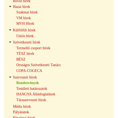
Rövid hírek
navigáció
Hazai hírek
Szakmai hírek
VM hírek
MVH Hírek
Külfölfdi hírek
Uniós hírek
Szövetkezeti hírek
Termelői csoport hírek
TÉSZ hírek
BÉSZ
Országos Szövetkezeti Tanács
COPA-COGECA
Szervezeti hírek
Rendezvények
Testületi határozatok
HANGYA Állásfoglalások
Társszervezeti hírek
Média hírek
Pályázatok
Pénzügyi hírek