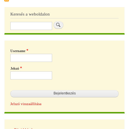
Szö
ülés
Keresés a weboldalon
tart
Keresés
Username
Jelszó
Jelszó visszaállítása
Hírek