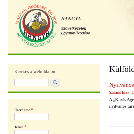
HANGYA
Szövetkezetek
Együttműködése
Főmenü
Külföld
Keresés a weboldalon
Keresés
Nyilvános
Szakmai hírek
U
A „Közös Agrá
nyilvános tár
Username
Jelszó