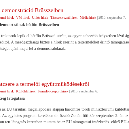
i demonstráció Brüsszelben
kmai hírek
VM hírek
Uniós hírek
Társszervezeti hírek
Média hírek
|
2015. szeptember 7.
demonstrálnak hétfőn Brüsszelben
 traktorok lepik el hétfőn Brüsszel utcáit, az egyre nehezebb helyzetben lévő á
óitól. A mezőgazdasági biztos a hírek szerint a tejtermelőket érintő támogatás
tséget ajánl majd fel a demonstrálóknak.
atcsere a termelői együttműködésekről
kmai hírek
Külföldi hírek
Termelői csoport hírek
|
2015. szeptember 6.
ség látogatása
 az EU társulási megállapodása alapján háromfős török minisztériumi küldöttsé
 Az egyhetes program keretében dr. Szabó Zoltán főtitkár szeptember 3.-án az 
on tett látogatás keretében mutatta be az EU támogatású intézkedés előző EU-te