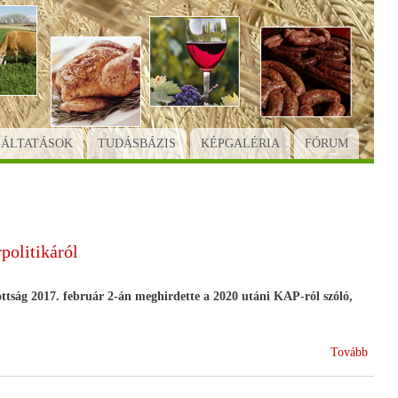
GÁLTATÁSOK
TUDÁSBÁZIS
KÉPGALÉRIA
FÓRUM
politikáról
ttság 2017. február 2-án meghirdette a 2020 utáni KAP-ról szóló,
(Nyil
Tovább
társa
konzu