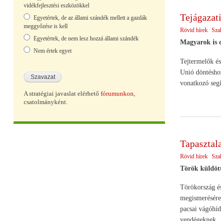
vidékfejlesztési eszközökkel
Tejágazat
Egyetértek, de az állami szándék mellett a gazdák
meggyőzése is kell
Rövid hírek
Sza
Egyetértek, de nem lesz hozzá állami szándék
Magyarok is 
Nem értek egyet
Tejtermelők és
Unió döntéshoz
vonatkozó segí
A stratégiai javaslat elérhető
fórumunkon
,
csatolmányként.
Tapasztal
Rövid hírek
Sza
Török küldött
Törökország és
megismerésére.
pacsai vágóhíd
vendégeknek.