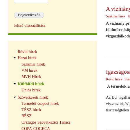
A vízhián
Szakmai hírek
K
A vízhiány pr
Jelszó visszaállítása
földművelésü
vízgazdálkodá
Hírek
Rövid hírek
navigáció
Hazai hírek
Szakmai hírek
VM hírek
Igazságos
MVH Hírek
Rövid hírek
Sza
Külfölfdi hírek
A termelők a
Uniós hírek
Szövetkezeti hírek
Az EU tagállam
Termelői csoport hírek
visszaszorításá
TÉSZ hírek
tisztességtele
BÉSZ
Országos Szövetkezeti Tanács
COPA-COGECA