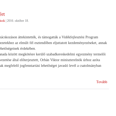
a
termé
ért
!)
ások
|
2016. október 18.
!
ácskozáson áttekintették, és támogatták a Vidékfejlesztési Program
ezetekhez az elmúlt fél esztendőben eljuttatott kezdeményezéseket, annak
lehetőségeinek érdekében.
 Kanada között megkötésre kerülő szabadkereskedelmi egyezmény termelői
etése által előterjesztett, Orbán Viktor miniszterelnök úrhoz azóta
ak megfelelő jogfenntartási lehetőséget javasló levél a csatolmányban
(Lob
Tovább
a
kormá
a
terme
szövet
együt