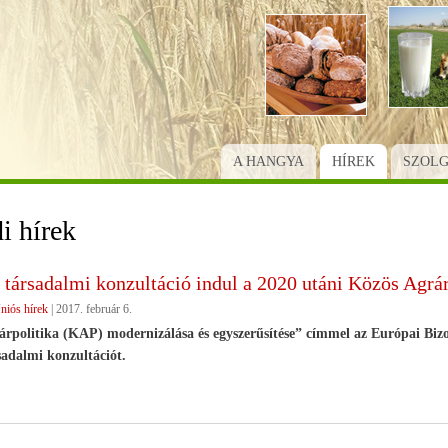
Ugrás
a
tartalomra
A HANGYA
HÍREK
SZOL
i hírek
 társadalmi konzultáció indul a 2020 utáni Közös Agrár
niós hírek
|
2017. február 6.
rpolitika (KAP) modernizálása és egyszerűsítése” címmel az Európai Bizo
sadalmi konzultációt.