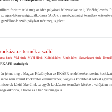
etrend az új Vidékfejlesztési Program intézkedéseire
lliárd forintra ír ki még az idén pályázati felhívásokat az új Vidékfejlesztési
az agrár-környezetgazdálkodásra (AKG), a mezőgazdasági termékek értéknövelé
i gazdálkodás szóló pályázat már meg is jelent.
ockázatos termék a szőlő
kmai hírek
VM hírek
MVH Hírek
Külföldi hírek
Uniós hírek
Szövetkezeti hírek
Termelő
z EKÁER szabályok
én jelent meg a Magyar Közlönyben az EKÁER rendelkezései szerint kockázatos
 szőlő nem számít kockázatos élelmiszernek, vagyis a korábbinál sokkal egyszerű
lmiszerek közül átkerültek az egyéb kockázatos termékek körébe a valójában n
semegekukorica, a borsó és a bab vetőmagja is.