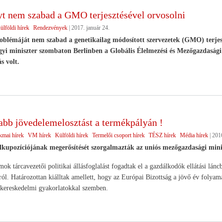
yt nem szabad a GMO terjesztésével orvosolni
ülföldi hírek
Rendezvények
|
2017. január 24.
oblémáját nem szabad a genetikailag módosított szervezetek (GMO) terje
gyi miniszter szombaton Berlinben a Globális Élelmezési és Mezőgazdasá
s volt.
abb jövedelemelosztást a termékpályán !
kmai hírek
VM hírek
Külföldi hírek
Termelői csoport hírek
TÉSZ hírek
Média hírek
|
201
lkupozíciójának megerősítését szorgalmazták az uniós mezőgazdasági mini
ok tárcavezetői politikai állásfoglalást fogadtak el a gazdálkodók ellátási láncb
ról. Határozottan kiálltak amellett, hogy az Európai Bizottság a jövő év folyamá
n kereskedelmi gyakorlatokkal szemben.