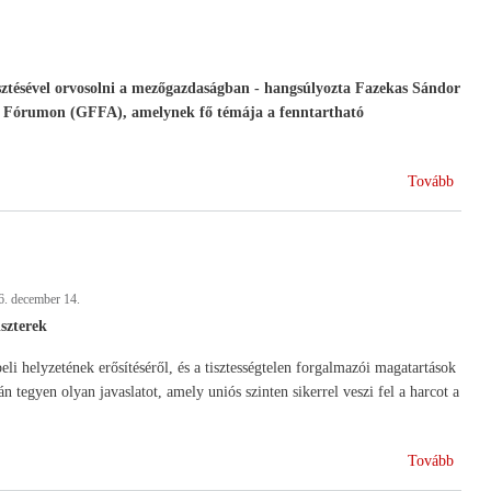
indul
a
2020
utáni
sztésével orvosolni a mezőgazdaságban - hangsúlyozta Fazekas Sándor
Közö
gi Fórumon (GFFA), amelynek fő témája a fenntartható
Agrár
(A
Tovább
vízhi
nem
szaba
a
6. december 14.
GMO
terjes
szterek
orvos
eli helyzetének erősítéséről, és a tisztességtelen forgalmazói magatartások
n tegyen olyan javaslatot, amely uniós szinten sikerrel veszi fel a harcot a
(Igaz
Tovább
jöved