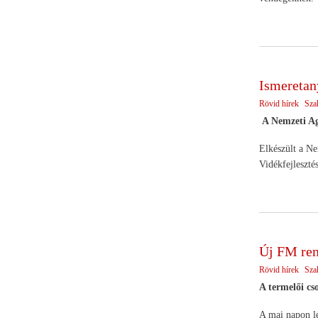
Ismeretan
Rövid hírek
Sza
A Nemzeti Ag
Elkészült a Ne
Vidékfejleszté
Új FM ren
Rövid hírek
Sza
A termelői cs
A mai napon lé