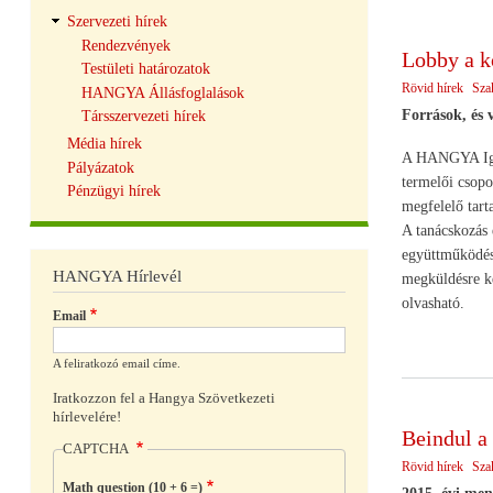
Szervezeti hírek
Rendezvények
Lobby a k
Testületi határozatok
Rövid hírek
Sza
HANGYA Állásfoglalások
Források, és 
Társszervezeti hírek
Média hírek
A HANGYA Igazg
Pályázatok
termelői csopo
Pénzügyi hírek
megfelelő tart
A tanácskozás 
együttműködése
HANGYA Hírlevél
megküldésre ke
olvasható.
Email
A feliratkozó email címe.
Iratkozzon fel a Hangya Szövetkezeti
hírlevelére!
Beindul a
CAPTCHA
Rövid hírek
Sza
Math question (10 + 6 =)