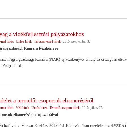
yag a vidékfejlesztési pályázatokhoz
kmai hírek
Uniós hírek
Társszervezeti hírek
|
2015. szeptember 3.
rárgazdasági Kamara kézikönyve
mzeti Agrárgazdasági Kamara (NAK) új kézikönyve, amely az országban elsőként 
si Programról.
delet a termelői csoportok elismeréséről
kmai hírek
VM hírek
Uniós hírek
Termelői csoport hírek
|
2015. július 27.
oportok elismerésének új szabályai
p hatályba a Magyar Közlöny 2015. évi 107. számában megjelent, a 42/2015 (V