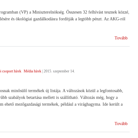
 Programban (VP) a Miniszterelnökség. Összesen 32 felhívást tesznek közzé,
sére és ökológiai gazdálkodásra fordítják a legtöbb pénzt. Az AKG-ról
(Bein
Tovább
a
Vidékf
Prog
)
i csoport hírek
Média hírek
|
2015. szeptember 14.
nak minősülő termékek új listája. A változások közül a legfontosabb,
bb szabályok betartása mellett is szállítható. Változás még, hogy a
em ehető mezőgazdasági termékek, például a virághagyma. Ide került a
(
Tovább
Már
nem