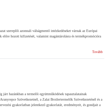
kocká
termé
a
szőlő)
gazat szereplői azonnali válságmentő intézkedéseket várnak az Európai
ok előre hozott kifizetését, valamint magántárolásra és termékpromócióra
(Tejág
Tovább
demon
Brüss
g járt hazánkban a termelői együttműködések tapasztalatainak
Aranyrepce Szövetkezetnél, a Zalai Broilertermelők Szövetkezeténél és a
rvezési gyakorlatban jelentkező gyakorlatát, eredményeit, és gondjait a