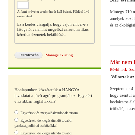
2015. évi men
Mintegy 710 mi
A fenti művelet eredményét kell beírni. Például 1+3
esetén 4-et.
amelyek közül 
Ez a kérdés vizsgálja, hogy vajon ember-e a
és az ökológia
látogató, valamint megelőzi az automatikus
kéretlen üzenetek beküldését.
Manage existing
Már nem k
Rövid hírek
Sza
Változtak a
Szeptember 4.-
Honlapunkon közzétettük a HANGYA
hogy ezentúl a
javaslatát a jövő agrárprogramjához. Egyetért-
e az abban foglaltakkal?
kockázatos éle
tritikálé, a c
Választások
Egyetértek és megvalósítandónak tartom
Egyetértek, de kiegészítendő további
gazdaságpolitikai eszközökkel
Egyetértek, de kiegészítendő további