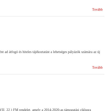
(Tapas
Tovább
a
terme
együt
ad átfogó és hiteles tájékoztatást a lehetséges pályázók számára az új
(Isme
Tovább
a
vidékf
pályá
II. 22.) FM rendelet, amely a 2014-2020-as támogatási ciklusra