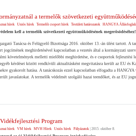
ormányzatnál a termelők szövetkezeti együttműködésé
kmai hírek
Uniós hírek
Termelői csoport hírek
Testületi határozatok
HANGYA Állásfoglal
védelem kell a
termelők szövetkezeti együttműködésének megerősödéséhez
ató Tanácsa és Felügyelő Bizottsága 2016. október 13.-án ülést tartott. A tan
rt jogcímének meghirdetésével kapcsolatban a vezetés által a kormányzati szerv
almi követelmények melletti mielőbbi meghirdetése, és e csoportok fejlesztési 
egyéb kérdései között rendkívüli aktualitásként megvitatásra került az EU és
kre gyakorolt hatása. A tanácskozás ezzel kapcsolatban elfogadta a HANGYA vez
rült javaslatokat. A termelők védelmét szolgáló hazai teendőket, és az EU jogn
 Vidékfejlesztési Program
kmai hírek
VM hírek
MVH Hírek
Uniós hírek
Pályázatok
|
2015. október 8.