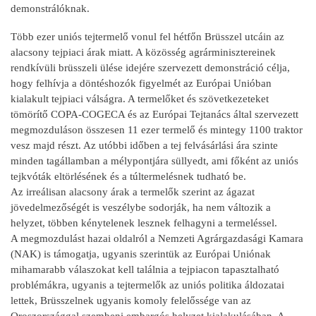
demonstrálóknak.
Több ezer uniós tejtermelő vonul fel hétfőn Brüsszel utcáin az
alacsony tejpiaci árak miatt. A közösség agrárminisztereinek
rendkívüli brüsszeli ülése idejére szervezett demonstráció célja,
hogy felhívja a döntéshozók figyelmét az Európai Unióban
kialakult tejpiaci válságra. A termelőket és szövetkezeteket
tömörítő COPA-COGECA és az Európai Tejtanács által szervezett
megmozduláson összesen 11 ezer termelő és mintegy 1100 traktor
vesz majd részt. Az utóbbi időben a tej felvásárlási ára szinte
minden tagállamban a mélypontjára süllyedt, ami főként az uniós
tejkvóták eltörlésének és a túltermelésnek tudható be.
Az irreálisan alacsony árak a termelők szerint az ágazat
jövedelmezőségét is veszélybe sodorják, ha nem változik a
helyzet, többen kénytelenek lesznek felhagyni a termeléssel.
A megmozdulást hazai oldalról a Nemzeti Agrárgazdasági Kamara
(NAK) is támogatja, ugyanis szerintük az Európai Uniónak
mihamarabb válaszokat kell találnia a tejpiacon tapasztalható
problémákra, ugyanis a tejtermelők az uniós politika áldozatai
lettek, Brüsszelnek ugyanis komoly felelőssége van az
Oroszországgal szembeni embargós helyzet kialakulásában. A