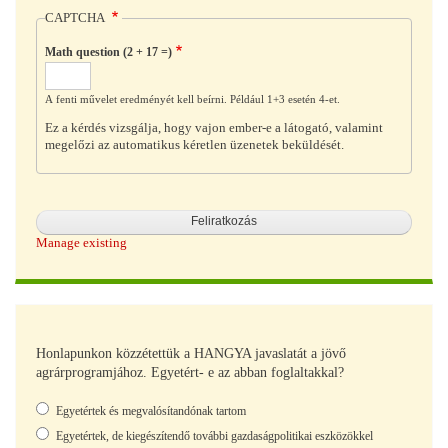
CAPTCHA
Math question (2 + 17 =)
A fenti művelet eredményét kell beírni. Például 1+3 esetén 4-et.
Ez a kérdés vizsgálja, hogy vajon ember-e a látogató, valamint
megelőzi az automatikus kéretlen üzenetek beküldését.
Manage existing
Honlapunkon közzétettük a HANGYA javaslatát a jövő
agrárprogramjához. Egyetért- e az abban foglaltakkal?
Választások
Egyetértek és megvalósítandónak tartom
Egyetértek, de kiegészítendő további gazdaságpolitikai eszközökkel