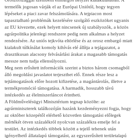
termelők jogosan várják el az Európai Uniótól, hogy tegyen
lépéseket a piaci zavar felszámolására. A tejpiacon most
tapasztalható problémák kezelésére szolgáló eszközöket ugyanis
az EU kivezette, ezek helyett nincsenek új szabályozók, a közös
agrárpolitika jelenlegi rendszere pedig nem alkalmas a helyzet
rendezésére. Az uniós tejkvóta eltörlése és az orosz embargó miatt
kialakult túlkínálat komoly kihívás elé állítja a tejágazatot, a
drasztikusan alacsony felvásárlási árakat a magasabb támogatás
messze nem tudja ellensúlyozni.
Meg nem erősített információk szerint a biztos három csomagból
álló megoldási javaslatot terjeszthet elő. Ennek része lesz a
tejtámogatások előre hozott kifizetése, a magántárolás, illetve a
termékpromóció támogatása. A harmadik, hosszabb távú
intézkedés az élelmiszerláncot érintheti.
A Földművelésügyi Minisztérium tegnap közölte: az
agrárminiszterek találkozóján hazánk kezdeményezni fogja, hogy
az október közepétől elérhető közvetlen támogatási előlegek
mértékét ötven százalékról nyolcvan százalékra emelje fel a
testület. Az intézkedés többek között a tejelő tehenek után
igényelhető állatalapú támogatást, az egyszerűsített területalapú