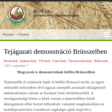
Ugrás
a
HANGYA
tartalomra
Szövetkezetek
Együttműködése
Mutatás — Főmenü
Főmenü
SZOLGÁLTATÁSOK
KÉPGALÉRIA
TUDÁSBÁZIS
A HANGYA
FÓRUM
HÍREK
Tejágazati demonstráció Brüsszelben
Rövid hírek
Szakmai hírek
VM hírek
Uniós hírek
Társszervezeti hírek
Média hírek
|
2015. szeptember 7.
Magyarok is demonstrálnak hétfőn Brüsszelben
Tejtermelők és traktorok lepik el hétfőn Brüsszel utcáit, az egyre
nehezebb helyzetben lévő ágazat szereplői azonnali válságmentő
intézkedéseket várnak az Európai Unió döntéshozóitól. A
mezőgazdasági biztos a hírek szerint a tejtermelőket érintő
támogatások előre hozott kifizetését, valamint magántárolásra és
termékpromócióra vonatkozó segítséget ajánl majd fel a