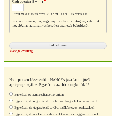
Math question (8 + 4 =)
A fenti művelet eredményét kell beírni. Például 1+3 esetén 4-et.
Ez a kérdés vizsgálja, hogy vajon ember-e a látogató, valamint
megelőzi az automatikus kéretlen üzenetek beküldését.
Manage existing
Honlapunkon közzétettük a HANGYA javaslatát a jövő
agrárprogramjához. Egyetért- e az abban foglaltakkal?
Választások
Egyetértek és megvalósítandónak tartom
Egyetértek, de kiegészítendő további gazdaságpolitikai eszközökkel
Egyetértek, de kiegészítendő további vidékfejlesztési eszközökkel
Egyetértek, de az állami szándék mellett a gazdák meggyőzése is kell