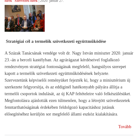
hírek
Szervezeti hírek
|
2020. január 27.
gaz
)
Stratégiai cél a termelők szövetkezeti együttműködése
A Százak Tanácsának vendége volt dr. Nagy István miniszter 2020. január
23.-án a berceli kastélyban. Az agrárágazat kérdéseivel foglalkozó
rendezvényen stratégiai fontosságának megfelelő, hangsúlyos szerepet
kapott a termelők szövetkezeti együttműködésének helyzete.
Szervezetünk képviselői reményüket fejezték ki, hogy a minisztérium új
szerkezete felgyorsítja, és az eddiginél hatékonyabb pályára állítja a
termelői csoportok indulását, az új KAP feltételeire való felkészülésüket.
Megfontolásra ajánlották ezen túlmenően, hogy a létrejött szövetkezetek
fenntarthatóságának érdekében feldolgozó kapacitáshoz jutásuk
elősegítéséhez kerüljön sor megfelelő állami eszköz kialakítására.
(Ta
Tovább
az