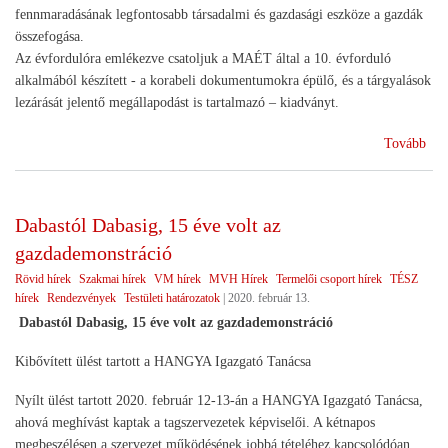
fennmaradásának legfontosabb társadalmi és gazdasági eszköze a gazdák
összefogása.
Az évfordulóra emlékezve csatoljuk a MAÉT által a 10. évforduló
alkalmából készített - a korabeli dokumentumokra épülő, és a tárgyalások
lezárását jelentő megállapodást is tartalmazó – kiadványt.
(Év
Tovább
köz
Dabastól Dabasig, 15 éve volt az
gazdademonstráció
Rövid hírek
Szakmai hírek
VM hírek
MVH Hírek
Termelői csoport hírek
TÉSZ
hírek
Rendezvények
Testületi határozatok
|
2020. február 13.
Dabastól Dabasig, 15 éve volt az gazdademonstráció
Kibővített ülést tartott a HANGYA Igazgató Tanácsa
Nyílt ülést tartott 2020. február 12-13-án a HANGYA Igazgató Tanácsa,
ahová meghívást kaptak a tagszervezetek képviselői. A kétnapos
megbeszélésen a szervezet működésének jobbá tételéhez kapcsolódóan