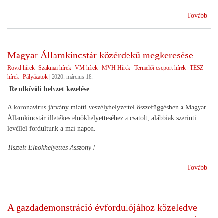
(Ta
Tovább
műk
meg
Magyar Államkincstár közérdekű megkeresése
Rövid hírek
Szakmai hírek
VM hírek
MVH Hírek
Termelői csoport hírek
TÉSZ
hírek
Pályázatok
|
2020. március 18.
Rendkívüli helyzet kezelése
A koronavírus járvány miatti veszélyhelyzettel összefüggésben a Magyar
Államkincstár illetékes elnökhelyetteséhez a csatolt, alábbiak szerinti
levéllel fordultunk a mai napon.
Tisztelt Elnökhelyettes Asszony !
(Ma
Tovább
Áll
köz
meg
A gazdademonstráció évfordulójához közeledve