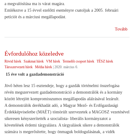
a megvalósítása ma is várat magára.
Emlékezve a 15 évvel ezelőtti eseményre csatoljuk a 2005. februári
petíciót és a márciusi megállapodást.
(A
Tovább
gaz
évf
köz
Évfordulóhoz közeledve
Rövid hírek
Szakmai hírek
VM hírek
Termelői csoport hírek
TÉSZ hírek
Társszervezeti hírek
Média hírek
|
2020. március 6.
15 éve volt a gazdademonstráció
Jövő héten lesz 15 esztendeje, hogy a gazdák történelmi összefogása
révén megszervezett gazdademonstráció a demonstrálók és a kormány
között létrejött kompromisszumos megállapodás aláírásával lezárult.
A demonstrálók derékhadát adó, a Magyar Mező- és Erdőgazdasági
Érdekképviseletbe (MAÉT) tömörült szervezetek a MAGOSZ vezetésével
sikeresen kényszerítették a szocialista- liberális kormányzatot a
követelések érdemi tárgyalásra. A tárgyalások sikere a demonstrálók
számára is megerősítette, hogy önmaguk boldogulásának, a vidék