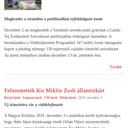
Megkezdte a termelést a petőfiszállási tejfeldolgozó üzem
December 2-án megkezdték a Szentkúti termékcsalád gyártását a Gazda-
Tej Értékesítési Szövetkezet petőfiszállási feldolgozó üzemében. A
beruházáshoz a Vidékfejlesztési Programból 347 millió forint támogatást
kapott a jelenleg mintegy 150 tejtermelő családot tömörítő szövetkezet.
Az üzem ünnepélyes átadása december 13-án, pénteken lesz.
(Tej
Tovább
az
istá
az
Felmentették Kis Miklós Zsolt államtitkárt
asz
Rövid hírek
Szakmai hírek
VM hírek
Média hírek
|
2019. december 5.
ter
tej
Új írányítóra vár a vidékfejlesztés
A Magyar Közlöny 2019. december 3-i számában került nyilvánosságra,
hogy Áder János köztársasági elnök Orbán Viktor miniszterelnök