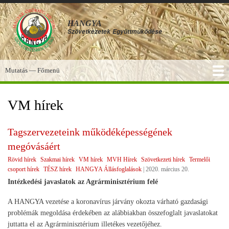
Ugrás
a
HANGYA
tartalomra
Szövetkezetek
Együttműködése
Mutatás — Főmenü
Főmenü
SZOLGÁLTATÁSOK
KÉPGALÉRIA
TUDÁSBÁZIS
A HANGYA
FÓRUM
HÍREK
VM hírek
Tagszervezeteink működéképességének
megóvásáért
Rövid hírek
Szakmai hírek
VM hírek
MVH Hírek
Szövetkezeti hírek
Termelői
csoport hírek
TÉSZ hírek
HANGYA Állásfoglalások
|
2020. március 20.
Intézkedési javaslatok az Agrárminisztérium felé
A HANGYA vezetése a koronavírus járvány okozta várható gazdasági
problémák megoldása érdekében az alábbiakban összefoglalt javaslatokat
juttatta el az Agrárminisztérium illetékes vezetőjéhez.