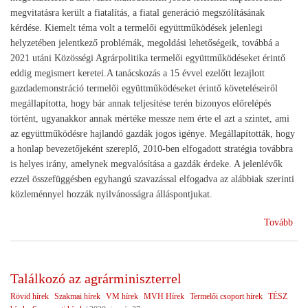
megvitatásra került a fiatalítás, a fiatal generáció megszólításának
kérdése. Kiemelt téma volt a termelői együttműködések jelenlegi
helyzetében jelentkező problémák, megoldási lehetőségeik, továbbá a
2021 utáni Közösségi Agrárpolitika termelői együttműködéseket érintő
eddig megismert keretei.A tanácskozás a 15 évvel ezelőtt lezajlott
gazdademonstráció termelői együttműködéseket érintő követeléseiről
megállapította, hogy bár annak teljesítése terén bizonyos előrelépés
történt, ugyanakkor annak mértéke messze nem érte el azt a szintet, ami
az együttműködésre hajlandó gazdák jogos igénye. Megállapították, hogy
a honlap bevezetőjeként szereplő, 2010-ben elfogadott stratégia továbbra
is helyes irány, amelynek megvalósítása a gazdák érdeke. A jelenlévők
ezzel összefüggésben egyhangú szavazással elfogadva az alábbiak szerinti
közleménnyel hozzák nyilvánosságra álláspontjukat.
(Da
Tovább
Dab
15
éve
Találkozó az agrárminiszterrel
volt
Rövid hírek
Szakmai hírek
VM hírek
MVH Hírek
Termelői csoport hírek
TÉSZ
az