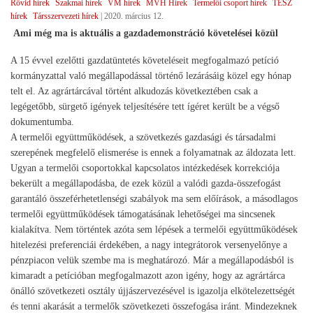
Rövid hírek
Szakmai hírek
VM hírek
MVH Hírek
Termelői csoport hírek
TÉSZ
hírek
Társszervezeti hírek
|
2020. március 12.
Ami még ma is aktuális a gazdademonstráció követelései közül
A 15 évvel ezelőtti gazdatüntetés követeléseit megfogalmazó petíció
kormányzattal való megállapodással történő lezárásáig közel egy hónap
telt el. Az agrártárcával történt alkudozás következtében csak a
legégetőbb, sürgető igények teljesítésére tett ígéret került be a végső
dokumentumba.
A termelői együttműködések, a szövetkezés gazdasági és társadalmi
szerepének megfelelő elismerése is ennek a folyamatnak az áldozata lett.
Ugyan a termelői csoportokkal kapcsolatos intézkedések korrekciója
bekerült a megállapodásba, de ezek közül a valódi gazda-összefogást
garantáló összeférhetetlenségi szabályok ma sem előírások, a másodlagos
termelői együttműködések támogatásának lehetőségei ma sincsenek
kialakítva. Nem történtek azóta sem lépések a termelői együttműködések
hitelezési preferenciái érdekében, a nagy integrátorok versenyelőnye a
pénzpiacon velük szembe ma is meghatározó. Már a megállapodásból is
kimaradt a petícióban megfogalmazott azon igény, hogy az agrártárca
önálló szövetkezeti osztály újjászervezésével is igazolja elkötelezettségét
és tenni akarását a termelők szövetkezeti összefogása iránt. Mindezeknek