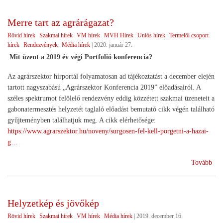
agr
Merre tart az agrárágazat?
Rövid hírek
Szakmai hírek
VM hírek
MVH Hírek
Uniós hírek
Termelői csoport
hírek
Rendezvények
Média hírek
|
2020. január 27.
Mit üzent a 2019 év végi Portfolió konferencia?
Az agrárszektor hírportál folyamatosan ad tájékoztatást a december elején
tartott nagyszabású „Agrárszektor Konferencia 2019” előadásairól. A
széles spektrumot felölelő rendezvény eddig közzétett szakmai üzeneteit a
gabonatermesztés helyzetét taglaló előadást bemutató cikk végén található
gyűjteményben találhatjuk meg. A cikk elérhetősége:
https://www.agrarszektor.hu/noveny/surgosen-fel-kell-porgetni-a-hazai-
g…
(Me
Tovább
tart
az
agr
Helyzetkép és jövőkép
Rövid hírek
Szakmai hírek
VM hírek
Média hírek
|
2019. december 16.