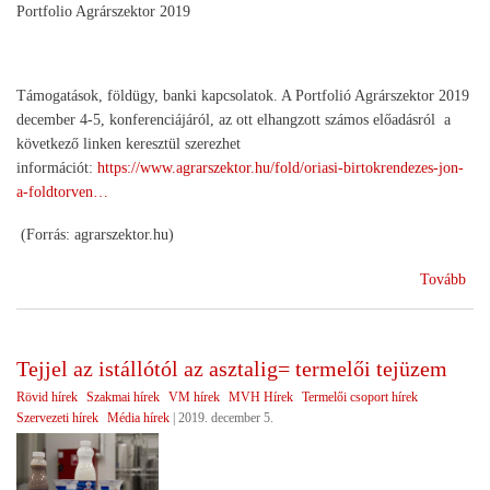
Portfolio Agrárszektor 2019
Támogatások, földügy, banki kapcsolatok. A Portfolió Agrárszektor 2019
december 4-5, konferenciájáról, az ott elhangzott számos előadásról a
következő linken keresztül szerezhet
információt:
https://www.agrarszektor.hu/fold/oriasi-birtokrendezes-jon-
a-foldtorven…
(Forrás: agrarszektor.hu)
(He
Tovább
és
jöv
Tejjel az istállótól az asztalig= termelői tejüzem
Rövid hírek
Szakmai hírek
VM hírek
MVH Hírek
Termelői csoport hírek
Szervezeti hírek
Média hírek
|
2019. december 5.