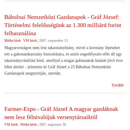
a
200
Bábolnai Nemzetközi Gazdanapok - Gráf József:
évb
Történelmi felelősségünk az 1.300 milliárd forint
asz
sze
felhasználása
mez
Média hírek
VM hírek
|
2007. szeptember 13.
ter
Magyarországon nem lesz takarmányhiány, mivel a kormány lépéseket
ked
tett a gabonatakarmány biztosítására, és uniós engedélyezés előtt áll egy
hite
takarmányvásárlási hitel, amellyel a magas gabonaárak hatását jövő évre
jutá
lehet áttolni - jelentette ki Gráf József a 23 Bábolnai Nemzetközi
leh
Gazdanapok megnyitóján, szerdán.
(Bá
Tovább
Nem
Gaz
-
Farmer-Expo - Gráf József A magyar gazdáknak
Grá
nem lesz félnivalójuk versenytársaiktól
Józs
Tör
VM hírek
Média hírek
|
2007. augusztus 30.
fel