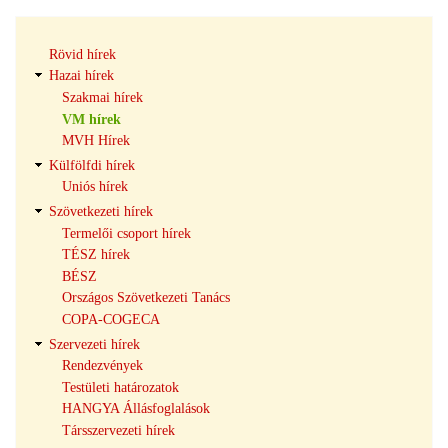
Hírek
Rövid hírek
navigáció
Hazai hírek
Szakmai hírek
VM hírek
MVH Hírek
Külfölfdi hírek
Uniós hírek
Szövetkezeti hírek
Termelői csoport hírek
TÉSZ hírek
BÉSZ
Országos Szövetkezeti Tanács
COPA-COGECA
Szervezeti hírek
Rendezvények
Testületi határozatok
HANGYA Állásfoglalások
Társszervezeti hírek