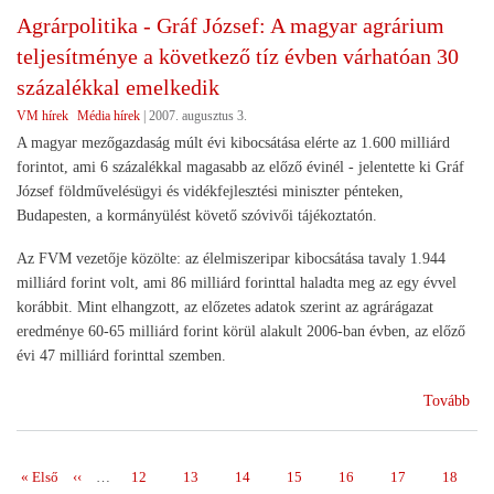
hál
Agrárpolitika - Gráf József: A magyar agrárium
teljesítménye a következő tíz évben várhatóan 30
százalékkal emelkedik
VM hírek
Média hírek
|
2007. augusztus 3.
A magyar mezőgazdaság múlt évi kibocsátása elérte az 1.600 milliárd
forintot, ami 6 százalékkal magasabb az előző évinél - jelentette ki Gráf
József földművelésügyi és vidékfejlesztési miniszter pénteken,
Budapesten, a kormányülést követő szóvivői tájékoztatón.
Az FVM vezetője közölte: az élelmiszeripar kibocsátása tavaly 1.944
milliárd forint volt, ami 86 milliárd forinttal haladta meg az egy évvel
korábbit. Mint elhangzott, az előzetes adatok szerint az agrárágazat
eredménye 60-65 milliárd forint körül alakult 2006-ban évben, az előző
évi 47 milliárd forinttal szemben.
(Ag
Tovább
-
Grá
Józs
Első
« Első
Előző
‹‹
…
Page
12
Page
13
Page
14
Page
15
Page
16
Page
17
Page
18
Oldalszámozás