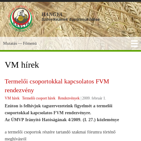
Ugrás
a
HANGYA
tartalomra
Szövetkezetek
Együttműködése
Mutatás — Főmenü
Főmenü
SZOLGÁLTATÁSOK
KÉPGALÉRIA
TUDÁSBÁZIS
A HANGYA
FÓRUM
HÍREK
VM hírek
Termelői csoportokkal kapcsolatos FVM
rendezvény
VM hírek
Termelői csoport hírek
Rendezvények
|
2009. február 1.
Ezúton is felhívjuk tagszervezeteink figyelmét a termelői
csoportokkal kapcsolatos FVM rendezvényre.
Az ÚMVP Irányító Hatóságának 4/2009. (I. 27.) közleménye
a termelői csoportok részére tartandó szakmai fórumra történő
meghívásról