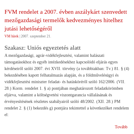
4
FVM rendelet a 2007. évben aszálykárt szenvedett
mil
mezőgazdasági termelők kedvezményes hitelhez
fori
a
jutási lehetőségéről
sert
VM hírek
|
2007. szeptember 21.
tám
Szakasz: Uniós egyeztetés alatt
A mezőgazdasági, agrár-vidékfejlesztési, valamint halászati
támogatásokhoz és egyéb intézkedésekhez kapcsolódó eljárás egyes
kérdéseiről szóló 2007. évi XVII. törvény (a továbbiakban: Tv.) 81. § (4)
bekezdésében kapott felhatalmazás alapján, és a földművelésügyi és
vidékfejlesztési miniszter feladat- és hatásköréről szóló 162/2006. (VII.
28.) Korm. rendelet 1. § a) pontjában meghatározott feladatkörömben
eljárva, valamint a költségvetési viszontgarancia vállalásának és
érvényesítésének részletes szabályairól szóló 48/2002. (XII. 28.) PM
rendelet 2. § (1) bekezdés g) pontjára tekintettel a következőket rendelem
el:
(F
Tovább
ren