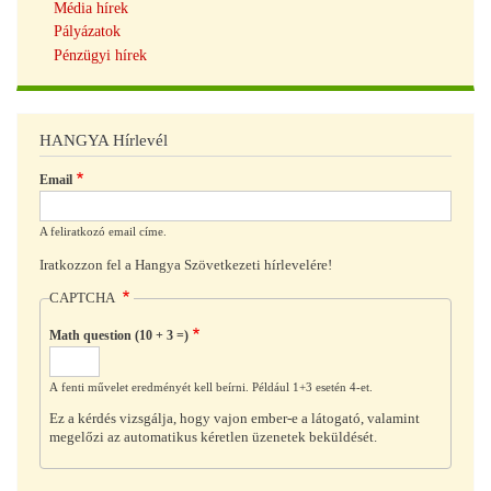
Média hírek
Pályázatok
Pénzügyi hírek
HANGYA Hírlevél
Email
A feliratkozó email címe.
Iratkozzon fel a Hangya Szövetkezeti hírlevelére!
CAPTCHA
Math question (10 + 3 =)
A fenti művelet eredményét kell beírni. Például 1+3 esetén 4-et.
Ez a kérdés vizsgálja, hogy vajon ember-e a látogató, valamint
megelőzi az automatikus kéretlen üzenetek beküldését.