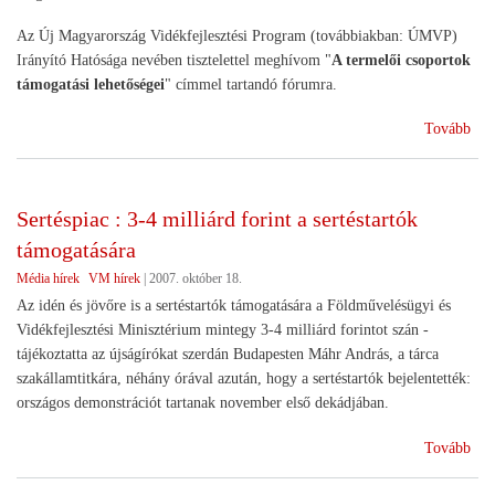
Az Új Magyarország Vidékfejlesztési Program (továbbiakban: ÚMVP)
Irányító Hatósága nevében tisztelettel meghívom "
A termelői csoportok
támogatási lehetőségei
" címmel tartandó fórumra.
(Te
Tovább
cso
kap
FV
Sertéspiac : 3-4 milliárd forint a sertéstartók
ren
támogatására
Média hírek
VM hírek
|
2007. október 18.
Az idén és jövőre is a sertéstartók támogatására a Földművelésügyi és
Vidékfejlesztési Minisztérium mintegy 3-4 milliárd forintot szán -
tájékoztatta az újságírókat szerdán Budapesten Máhr András, a tárca
szakállamtitkára, néhány órával azután, hogy a sertéstartók bejelentették:
országos demonstrációt tartanak november első dekádjában.
(Se
Tovább
:
3-