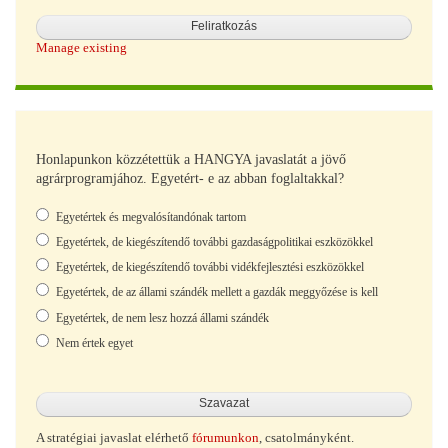
Manage existing
Honlapunkon közzétettük a HANGYA javaslatát a jövő
agrárprogramjához. Egyetért- e az abban foglaltakkal?
Választások
Egyetértek és megvalósítandónak tartom
Egyetértek, de kiegészítendő további gazdaságpolitikai eszközökkel
Egyetértek, de kiegészítendő további vidékfejlesztési eszközökkel
Egyetértek, de az állami szándék mellett a gazdák meggyőzése is kell
Egyetértek, de nem lesz hozzá állami szándék
Nem értek egyet
A stratégiai javaslat elérhető
fórumunkon
, csatolmányként.