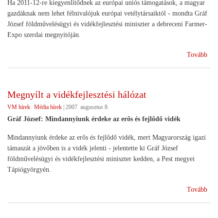
Ha 2011-12-re kiegyenlítődnek az európai uniós támogatások, a magyar
az
gazdáknak nem lehet félnivalójuk európai vetélytársaiktól - mondta Gráf
1.3
József földművelésügyi és vidékfejlesztési miniszter a debreceni Farmer-
mil
Expo szerdai megnyitóján.
fori
fel
(Fa
Tovább
Ex
-
Grá
Megnyílt a vidékfejlesztési hálózat
Józ
VM hírek
Média hírek
|
2007. augusztus 8.
A
mag
Gráf József: Mindannyiunk érdeke az erős és fejlődő vidék
gaz
Mindannyiunk érdeke az erős és fejlődő vidék, mert Magyarország igazi
ne
támaszát a jövőben is a vidék jelenti - jelentette ki Gráf József
lesz
földművelésügyi és vidékfejlesztési miniszter kedden, a Pest megyei
fél
Tápiógyörgyén.
ver
(Me
Tovább
a
vidé