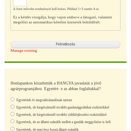
A fenti művelet eredményét kell beírni. Például 1+3 esetén 4-et.
Ez a kérdés vizsgálja, hogy vajon ember-e a látogató, valamint
megelőzi az automatikus kéretlen üzenetek beküldését.
Manage existing
Honlapunkon közzétettük a HANGYA javaslatát a jövő
agrárprogramjához. Egyetért- e az abban foglaltakkal?
Választások
Egyetértek és megvalósítandónak tartom
Egyetértek, de kiegészítendő további gazdaságpolitikai eszközökkel
Egyetértek, de kiegészítendő további vidékfejlesztési eszközökkel
Egyetértek, de az állami szándék mellett a gazdák meggyőzése is kell
Egyetértek, de nem lesz hozzá állami szándék