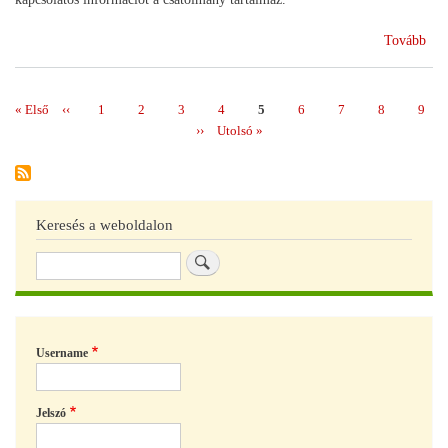
(Re
Tovább
vál
Első
« Első
Előző
‹‹
Page
1
Page
2
Page
3
Page
4
Page
5
Page
6
Page
7
Page
8
Page
9
Oldalszámozás
oldal
oldal
Következő
››
Utolsó
Utolsó »
oldal
oldal
Keresés a weboldalon
Keresés
Username
Jelszó