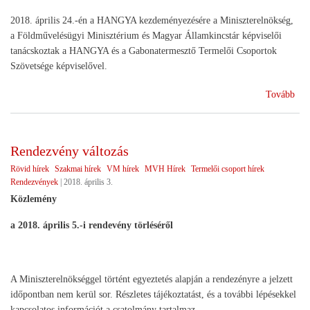
2018. április 24.-én a HANGYA kezdeményezésére a Miniszterelnökség,
a Földművelésügyi Minisztérium és Magyar Államkincstár képviselői
tanácskoztak a HANGYA és a Gabonatermesztő Termelői Csoportok
Szövetsége képviselővel.
(Te
Tovább
cso
int
hel
Rendezvény változás
Rövid hírek
Szakmai hírek
VM hírek
MVH Hírek
Termelői csoport hírek
Rendezvények
|
2018. április 3.
Közlemény
a 2018. április 5.-i rendevény törléséről
A Miniszterelnökséggel történt egyeztetés alapján a rendezényre a jelzett
időpontban nem kerül sor. Részletes tájékoztatást, és a további lépésekkel
kapcsolatos információt a csatolmány tartalmaz.