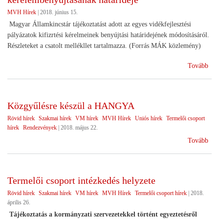
tám
MVH Hírek
|
2018. június 15.
Magyar Államkincstár tájékoztatást adott az egyes vidékfejlesztési
pályázatok kifizrtési kérelmeinek benyújtási határidejének módosításáról.
Részleteket a csatolt mellékllet tartalmazza. (Forrás MÁK közlemény)
(Mó
Tovább
a
VP
pál
Közgyűlésre készül a HANGYA
kifi
Rövid hírek
Szakmai hírek
VM hírek
MVH Hírek
Uniós hírek
Termelői csoport
kér
hírek
Rendezvények
|
2018. május 22.
hatá
(Kö
Tovább
kés
a
HA
Termelői csoport intézkedés helyzete
Rövid hírek
Szakmai hírek
VM hírek
MVH Hírek
Termelői csoport hírek
|
2018.
április 26.
Tájékoztatás a kormányzati szervezetekkel történt egyeztetésről