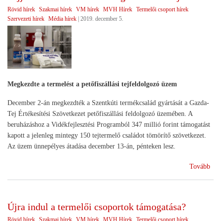
Rövid hírek
Szakmai hírek
VM hírek
MVH Hírek
Termelői csoport hírek
Szervezeti hírek
Média hírek
|
2019. december 5.
Megkezdte a termelést a petőfiszállási tejfeldolgozó üzem
December 2-án megkezdték a Szentkúti termékcsalád gyártását a Gazda-
Tej Értékesítési Szövetkezet petőfiszállási feldolgozó üzemében. A
beruházáshoz a Vidékfejlesztési Programból 347 millió forint támogatást
kapott a jelenleg mintegy 150 tejtermelő családot tömörítő szövetkezet.
Az üzem ünnepélyes átadása december 13-án, pénteken lesz.
(Tej
Tovább
az
istá
az
Újra indul a termelői csoportok támogatása?
asz
Rövid hírek
Szakmai hírek
VM hírek
MVH Hírek
Termelői csoport hírek
ter