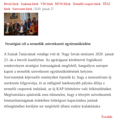
Rövid hírek
Szakmai hírek
VM hírek
MVH Hírek
Termelői csoport hírek
TÉSZ
az
hírek
Szervezeti hírek
|
2020. január 27.
gaz
)
Stratégiai cél a termelők szövetkezeti együttműködése
A Százak Tanácsának vendége volt dr. Nagy István miniszter 2020. január
23.-án a berceli kastélyban. Az agrárágazat kérdéseivel foglalkozó
rendezvényen stratégiai fontosságának megfelelő, hangsúlyos szerepet
kapott a termelők szövetkezeti együttműködésének helyzete.
Szervezetünk képviselői reményüket fejezték ki, hogy a minisztérium új
szerkezete felgyorsítja, és az eddiginél hatékonyabb pályára állítja a
termelői csoportok indulását, az új KAP feltételeire való felkészülésüket.
Megfontolásra ajánlották ezen túlmenően, hogy a létrejött szövetkezetek
fenntarthatóságának érdekében feldolgozó kapacitáshoz jutásuk
elősegítéséhez kerüljön sor megfelelő állami eszköz kialakítására.
(Ta
Tovább