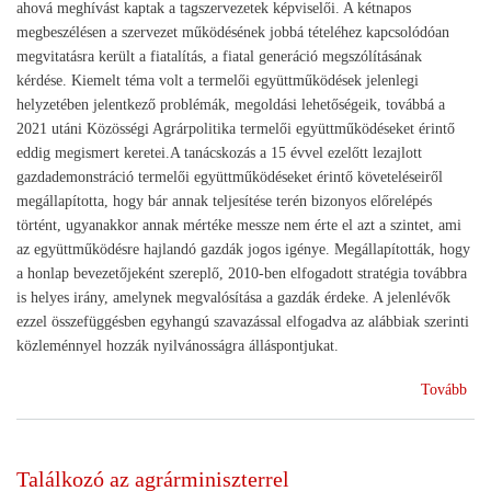
ahová meghívást kaptak a tagszervezetek képviselői. A kétnapos
megbeszélésen a szervezet működésének jobbá tételéhez kapcsolódóan
megvitatásra került a fiatalítás, a fiatal generáció megszólításának
kérdése. Kiemelt téma volt a termelői együttműködések jelenlegi
helyzetében jelentkező problémák, megoldási lehetőségeik, továbbá a
2021 utáni Közösségi Agrárpolitika termelői együttműködéseket érintő
eddig megismert keretei.A tanácskozás a 15 évvel ezelőtt lezajlott
gazdademonstráció termelői együttműködéseket érintő követeléseiről
megállapította, hogy bár annak teljesítése terén bizonyos előrelépés
történt, ugyanakkor annak mértéke messze nem érte el azt a szintet, ami
az együttműködésre hajlandó gazdák jogos igénye. Megállapították, hogy
a honlap bevezetőjeként szereplő, 2010-ben elfogadott stratégia továbbra
is helyes irány, amelynek megvalósítása a gazdák érdeke. A jelenlévők
ezzel összefüggésben egyhangú szavazással elfogadva az alábbiak szerinti
közleménnyel hozzák nyilvánosságra álláspontjukat.
(Da
Tovább
Dab
15
éve
Találkozó az agrárminiszterrel
volt