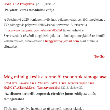
HANGYA Állásfoglalások
|
2019. július 22.
tej
Pályázati kiírás társadalmi vitája
A Széchényi 2020 honlapon nyilvános véleményezés céljából megjelent a
TCs támogatás pályázati felhívásának tervezete. A tervezet a
https://www.palyazat.gov.hu/node/70599#
linken érhető el.
Szervezetünk részéről megköszönjük, ha a honlapra megküldésre kerülő
véleményüket, észrevételeit a
hangyaszov@email.com
e-ail címre is
eljuttatják.
(Új
Tovább
ind
a
ter
Még mindig késik a termelői csoportok támogatása
cso
Rövid hírek
Szakmai hírek
VM hírek
MVH Hírek
Termelői csoport hírek
tám
HANGYA Állásfoglalások
Társszervezeti hírek
|
2018. október 25.
Az elismert termelői csoportok töredéke jutott eddig az uniós
támogatáshoz
Több, mint két éve húzódik az új termelői csoportoknak a