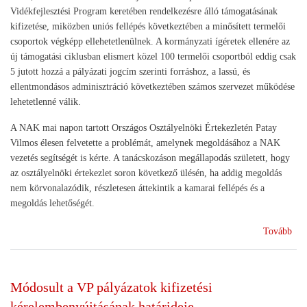
Vidékfejlesztési Program keretében rendelkezésre álló támogatásának
kifizetése, miközben uniós fellépés következtében a minősített termelői
csoportok végképp ellehetetlenülnek. A kormányzati ígéretek ellenére az
új támogatási ciklusban elismert közel 100 termelői csoportból eddig csak
5 jutott hozzá a pályázati jogcím szerinti forráshoz, a lassú, és
ellentmondásos adminisztráció következtében számos szervezet működése
lehetetlenné válik.
A NAK mai napon tartott Országos Osztályelnöki Értekezletén Patay
Vilmos élesen felvetette a problémát, amelynek megoldásához a NAK
vezetés segítségét is kérte. A tanácskozáson megállapodás született, hogy
az osztályelnöki értekezlet soron következő ülésén, ha addig megoldás
nem körvonalazódik, részletesen áttekintik a kamarai fellépés és a
megoldás lehetőségét.
(M
Tovább
min
kés
a
Módosult a VP pályázatok kifizetési
ter
kérelembenyújtásának határideje
cso