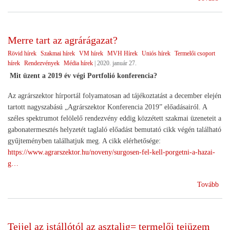
az
agr
Merre tart az agrárágazat?
Rövid hírek
Szakmai hírek
VM hírek
MVH Hírek
Uniós hírek
Termelői csoport
hírek
Rendezvények
Média hírek
|
2020. január 27.
Mit üzent a 2019 év végi Portfolió konferencia?
Az agrárszektor hírportál folyamatosan ad tájékoztatást a december elején
tartott nagyszabású „Agrárszektor Konferencia 2019” előadásairól. A
széles spektrumot felölelő rendezvény eddig közzétett szakmai üzeneteit a
gabonatermesztés helyzetét taglaló előadást bemutató cikk végén található
gyűjteményben találhatjuk meg. A cikk elérhetősége:
https://www.agrarszektor.hu/noveny/surgosen-fel-kell-porgetni-a-hazai-
g…
(Me
Tovább
tart
az
agr
Tejjel az istállótól az asztalig= termelői tejüzem