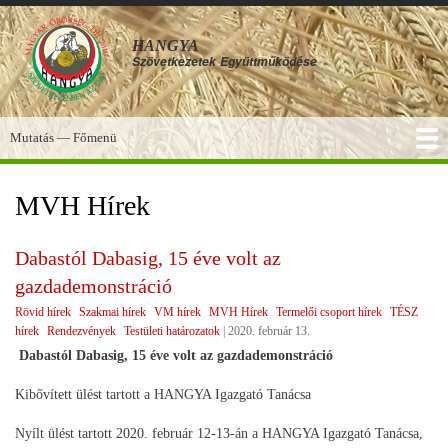
Ugrás
a
HANGYA
tartalomra
Szövetkezetek
Együttműködése
Mutatás — Főmenü
Főmenü
SZOLGÁLTATÁSOK
KÉPGALÉRIA
TUDÁSBÁZIS
A HANGYA
FÓRUM
HÍREK
MVH Hírek
Dabastól Dabasig, 15 éve volt az
gazdademonstráció
Rövid hírek
Szakmai hírek
VM hírek
MVH Hírek
Termelői csoport hírek
TÉSZ
hírek
Rendezvények
Testületi határozatok
|
2020. február 13.
Dabastól Dabasig, 15 éve volt az gazdademonstráció
Kibővített ülést tartott a HANGYA Igazgató Tanácsa
Nyílt ülést tartott 2020. február 12-13-án a HANGYA Igazgató Tanácsa,