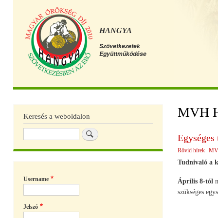
HANGYA
Szövetkezetek
Együttműködése
Főmenü
MVH H
Keresés a weboldalon
Keresés
Egységes 
Rövid hírek
MV
Tudnivaló a 
Username
Április 8-tól
n
szükséges egys
Jelszó