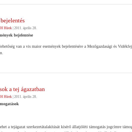
bejelentés
H Hírek
|
2011. április 28.
mények bejelentése
 lehetőség van a vis maior események bejelentésére a Mezőgazdasági és Vidékfe
én.
ok a tej ágazatban
H Hírek
|
2011. április 28.
ámogatások
lehet a tejágazat szerkezetátalakítását kísérő állatjóléti támogatás jogcímre tá