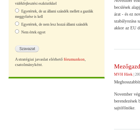
November elsej
vidékfejlesztési eszközökkel
becslések alap
Egyetértek, de az állami szándék mellett a gazdák
árat - és ez n
meggyőzése is kell
szabályozása s
Egyetértek, de nem lesz hozzá állami szándék
akkor az EU dö
Nem értek egyet
A stratégiai javaslat elérhető
fórumunkon
,
csatolmányként.
Mezőgazd
MVH Hírek
|
200
Meghosszabbíto
November végéi
berendezések b
sajtófőnöke.