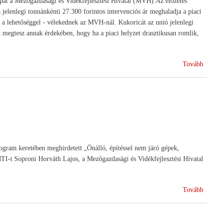
árpát a Mezőgazdasági és Vidékfejlesztési Hivatal (MVH).Az előzetes
 jelenlegi tonnánkénti 27.300 forintos intervenciós ár meghaladja a piaci
 a lehetőséggel - vélekednek az MVH-nál. Kukoricát az unió jelenlegi
 megtesz annak érdekében, hogy ha a piaci helyzet drasztikusan romlik,
(Gab
Tovább
interv
ogram keretében meghirdetett „Önálló, építéssel nem járó gépek,
MTI-t Soproni Horváth Lajos, a Mezőgazdasági és Vidékfejlesztési Hivatal
(Mező
Tovább
géptá