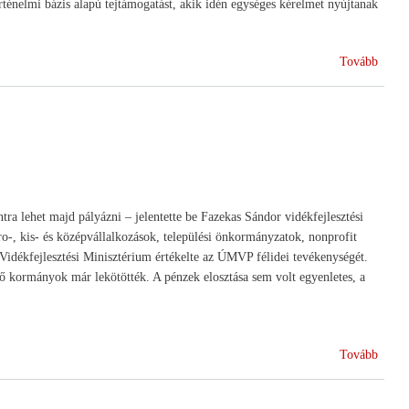
ténelmi bázis alapú tejtámogatást, akik idén egységes kérelmet nyújtanak
(Támo
Tovább
a
tej
ágaza
a lehet majd pályázni – jelentette be Fazekas Sándor vidékfejlesztési
o-, kis- és középvállalkozások, települési önkormányzatok, nonprofit
 Vidékfejlesztési Minisztérium értékelte az ÚMVP félidei tevékenységét.
ő kormányok már lekötötték. A pénzek elosztása sem volt egyenletes, a
(Indu
Tovább
pályá
az