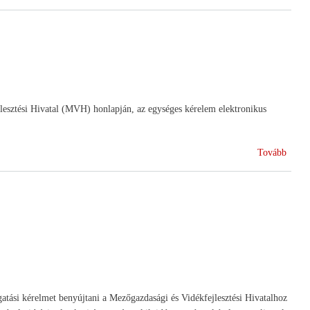
terüle
támog
jlesztési Hivatal (MVH) honlapján, az egységes kérelem elektronikus
(Vis
Tovább
maior
bejele
mogatási kérelmet benyújtani a Mezőgazdasági és Vidékfejlesztési Hivatalhoz