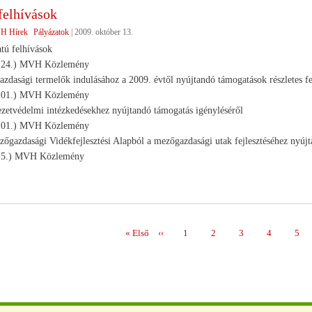
felhívások
H Hírek
Pályázatok
|
2009. október 13.
atú felhívások
X.24.) MVH Közlemény
azdasági termelők indulásához a 2009. évtől nyújtandó támogatások részletes fel
. 01.) MVH Közlemény
zetvédelmi intézkedésekhez nyújtandó támogatás igényléséről
. 01.) MVH Közlemény
őgazdasági Vidékfejlesztési Alapból a mezőgazdasági utak fejlesztéséhez nyújta
. 5.) MVH Közlemény
Első
« Első
Előző
‹‹
Page
1
Page
2
Page
3
Page
4
Pag
5
ás
oldal
oldal