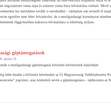
étől korlátlan mennyiségben vásárolhat fel intervencióra felajánlott búzát és 
ján négyszázezer tonna árpa és százezer tonna búza felvásárlása várható. Mivel a
ovemberben kis mértékben tovább is növekedhet - várhatóan sok termelő él majd
zerint egyelőre nem lehet felvásárolni, de a mezőgazdasági kormányzat mindent
ntésének függvényében kukorica-felvásárlásra is lehetőség nyíljon.
asági géptámogatások
9. október 29.
tták a mezőgazdasági géptámogatás kifizetési kérelmeinek határidejét
g lehet beadni a kifizetési kérelmeket az Új Magyarország Vidékfejlesztési Pr
eszerzése” jogcímre, azaz közkeletű nevén a géptámogatásra - tájékoztatta az 