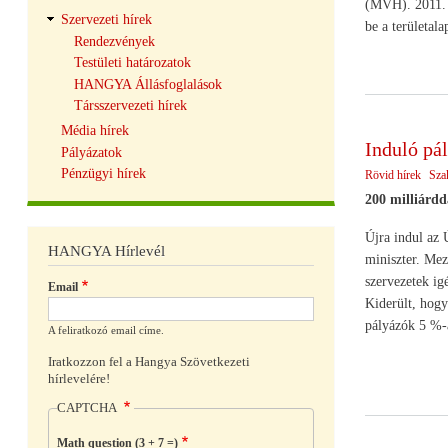
(MVH). 2011. é
Szervezeti hírek
be a területal
Rendezvények
Testületi határozatok
HANGYA Állásfoglalások
Társszervezeti hírek
Média hírek
Induló pá
Pályázatok
Pénzügyi hírek
Rövid hírek
Sza
200 milliárd
Újra indul az 
HANGYA Hírlevél
miniszter. Mez
szervezetek ig
Email
Kiderült, hogy
pályázók 5 %-a
A feliratkozó email címe.
Iratkozzon fel a Hangya Szövetkezeti
hírlevelére!
CAPTCHA
Math question (3 + 7 =)