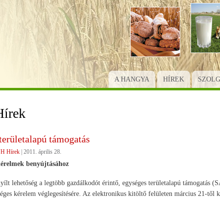
Ugrás
a
tartalomra
A HANGYA
HÍREK
SZOL
írek
területalapú támogatás
H Hírek
|
2011. április 28.
kérelmek benyújtásához
yílt lehetőség a legtöbb gazdálkodót érintő, egységes területalapú támogatás 
éges kérelem véglegesítésére. Az elektronikus kitöltő felületen március 21-től