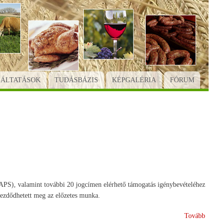
GÁLTATÁSOK
TUDÁSBÁZIS
KÉPGALÉRIA
FÓRUM
(SAPS), valamint további 20 jogcímen elérhető támogatás igénybevételéhez
 kezdődhetett meg az előzetes munka.
(Egys
Tovább