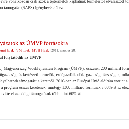
vre vonatkozóan csak azok a tejtermelők kaphatnak termeléstől elválasztott tör
apú támogatás (SAPS) igénybevételéhez.
lyázatok az ÚMVP forrásokra
kmai hírek
VM hírek
MVH Hírek
|
2011. március 28.
dal folytatódik az ÚMVP
Új Magyarország Vidékfejlesztési Program (ÚMVP): összesen 200 milliárd forintr
őgazdasági és kertészeti termelők, erdőgazdálkodók, gazdasági társaságok, mikr
ényelhetnek támogatást a keretből. 2010-ben az Európai Unió előírása szerint a
 a program összes keretének, mintegy 1300 milliárd forintnak a 80%-át az előz
 vitte el az eddigi támogatások több mint 60%-át.