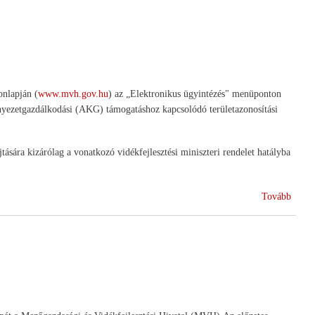
ÚMV
forrá
onlapján (
www.mvh.gov.hu
) az „Elektronikus ügyintézés" menüponton
nyezetgazdálkodási (AKG) támogatáshoz kapcsolódó területazonosítási
ására kizárólag a vonatkozó vidékfejlesztési miniszteri rendelet hatályba
(Megi
Tovább
a
2011.
évi
egysé
kérel
kitölt