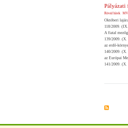
Pályázati 
Rövid hírek
MV
Októberi lajár
118/2009. (I
A fiatal mezőg
139/2009. (X
az erdő-környe
140/2009. (X
az Európai Mez
141/2009. (X
Oldalszámoz