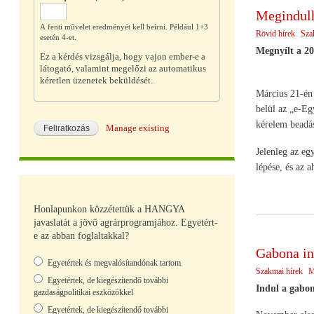
Megindulh
A fenti művelet eredményét kell beírni. Például 1+3
Rövid hírek
Sza
esetén 4-et.
Megnyílt a 20
Ez a kérdés vizsgálja, hogy vajon ember-e a
látogató, valamint megelőzi az automatikus
kéretlen üzenetek beküldését.
Március 21-én 
belül az „e-Eg
kérelem beadási
Manage existing
Jelenleg az eg
lépése, és az 
Honlapunkon közzétettük a HANGYA
javaslatát a jövő agrárprogramjához. Egyetért-
e az abban foglaltakkal?
Gabona in
Választások
Egyetértek és megvalósítandónak tartom
Szakmai hírek
M
Egyetértek, de kiegészítendő további
Indul a gabon
gazdaságpolitikai eszközökkel
Egyetértek, de kiegészítendő további