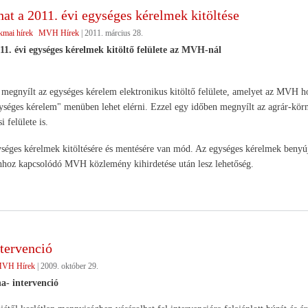
at a 2011. évi egységes kérelmek kitöltése
kmai hírek
MVH Hírek
|
2011. március 28.
11. évi egységes kérelmek kitöltő felülete az MVH-nál
megnyílt az egységes kérelem elektronikus kitöltő felülete, amelyet az MVH h
ységes kérelem" menüben lehet elérni. Ezzel egy időben megnyílt az agrár-kör
 felülete is.
ységes kérelmek kitöltésére és mentésére van mód. Az egységes kérelmek benyújt
ahhoz kapcsolódó MVH közlemény kihirdetése után lesz lehetőség.
tervenció
VH Hírek
|
2009. október 29.
a- intervenció