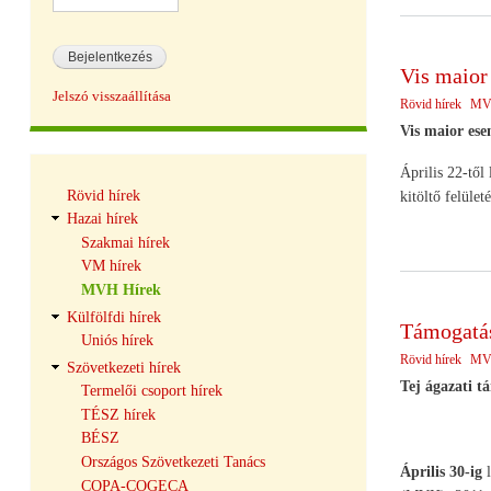
Vis maior 
Jelszó visszaállítása
Rövid hírek
MV
Vis maior ese
Április 22-től
Hírek
Rövid hírek
kitöltő felület
navigáció
Hazai hírek
Szakmai hírek
VM hírek
MVH Hírek
Külfölfdi hírek
Támogatás
Uniós hírek
Rövid hírek
MV
Szövetkezeti hírek
Tej ágazati t
Termelői csoport hírek
TÉSZ hírek
BÉSZ
Országos Szövetkezeti Tanács
Április 30-ig
COPA-COGECA