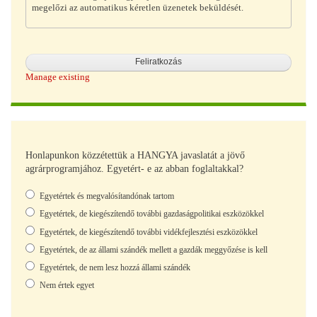
megelőzi az automatikus kéretlen üzenetek beküldését.
Manage existing
Honlapunkon közzétettük a HANGYA javaslatát a jövő
agrárprogramjához. Egyetért- e az abban foglaltakkal?
Választások
Egyetértek és megvalósítandónak tartom
Egyetértek, de kiegészítendő további gazdaságpolitikai eszközökkel
Egyetértek, de kiegészítendő további vidékfejlesztési eszközökkel
Egyetértek, de az állami szándék mellett a gazdák meggyőzése is kell
Egyetértek, de nem lesz hozzá állami szándék
Nem értek egyet