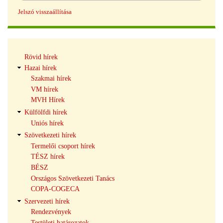
Jelszó visszaállítása
Hírek
Rövid hírek
navigáció
Hazai hírek
Szakmai hírek
VM hírek
MVH Hírek
Külfölfdi hírek
Uniós hírek
Szövetkezeti hírek
Termelői csoport hírek
TÉSZ hírek
BÉSZ
Országos Szövetkezeti Tanács
COPA-COGECA
Szervezeti hírek
Rendezvények
Testületi határozatok