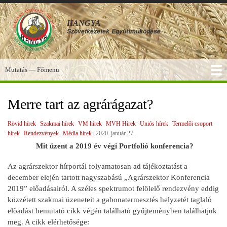
Ugrás
a
HANGYA
tartalomra
Szövetkezetek
Együttműködése
Mutatás — Főmenü
Főmenü
SZOLGÁLTATÁSOK
KÉPGALÉRIA
TUDÁSBÁZIS
A HANGYA
FÓRUM
HÍREK
Merre tart az agrárágazat?
Rövid hírek
Szakmai hírek
VM hírek
MVH Hírek
Uniós hírek
Termelői csoport
hírek
Rendezvények
Média hírek
|
2020. január 27.
Mit üzent a 2019 év végi Portfolió konferencia?
Az agrárszektor hírportál folyamatosan ad tájékoztatást a
december elején tartott nagyszabású „Agrárszektor Konferencia
2019” előadásairól. A széles spektrumot felölelő rendezvény eddig
közzétett szakmai üzeneteit a gabonatermesztés helyzetét taglaló
előadást bemutató cikk végén található gyűjteményben találhatjuk
meg. A cikk elérhetősége: