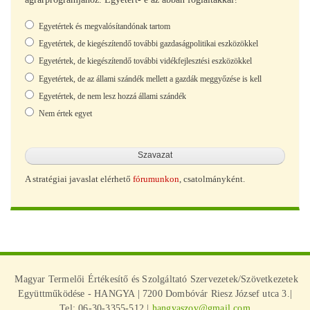
Választások
Egyetértek és megvalósítandónak tartom
Egyetértek, de kiegészítendő további gazdaságpolitikai eszközökkel
Egyetértek, de kiegészítendő további vidékfejlesztési eszközökkel
Egyetértek, de az állami szándék mellett a gazdák meggyőzése is kell
Egyetértek, de nem lesz hozzá állami szándék
Nem értek egyet
A stratégiai javaslat elérhető
fórumunkon
, csatolmányként.
Magyar Termelői Értékesítő és Szolgáltató Szervezetek/Szövetkezetek
Együttműködése - HANGYA | 7200 Dombóvár Riesz József utca 3.|
Tel: 06-30-3355-512 |
hangyaszov@gmail.com