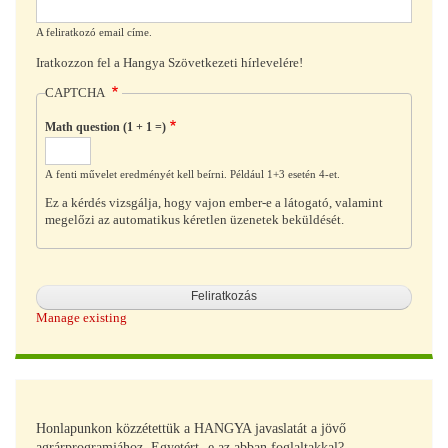
A feliratkozó email címe.
Iratkozzon fel a Hangya Szövetkezeti hírlevelére!
CAPTCHA
Math question (1 + 1 =)
A fenti művelet eredményét kell beírni. Például 1+3 esetén 4-et.
Ez a kérdés vizsgálja, hogy vajon ember-e a látogató, valamint
megelőzi az automatikus kéretlen üzenetek beküldését.
Manage existing
Honlapunkon közzétettük a HANGYA javaslatát a jövő
agrárprogramjához. Egyetért- e az abban foglaltakkal?