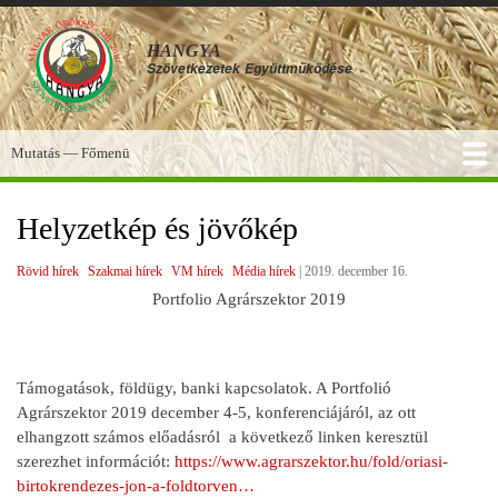
Ugrás
a
HANGYA
tartalomra
Szövetkezetek
Együttműködése
Mutatás — Főmenü
Főmenü
SZOLGÁLTATÁSOK
KÉPGALÉRIA
TUDÁSBÁZIS
A HANGYA
FÓRUM
HÍREK
Helyzetkép és jövőkép
Rövid hírek
Szakmai hírek
VM hírek
Média hírek
|
2019. december 16.
Portfolio Agrárszektor 2019
Támogatások, földügy, banki kapcsolatok. A Portfolió
Agrárszektor 2019 december 4-5, konferenciájáról, az ott
elhangzott számos előadásról a következő linken keresztül
szerezhet információt:
https://www.agrarszektor.hu/fold/oriasi-
birtokrendezes-jon-a-foldtorven…