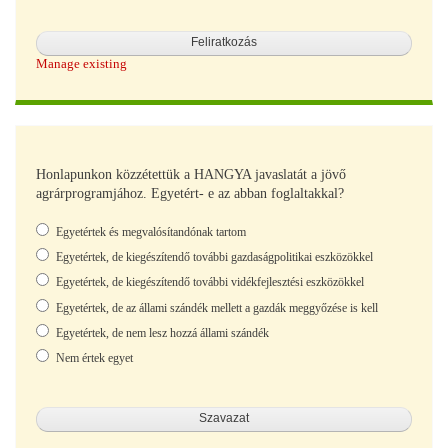
Manage existing
Honlapunkon közzétettük a HANGYA javaslatát a jövő
agrárprogramjához. Egyetért- e az abban foglaltakkal?
Választások
Egyetértek és megvalósítandónak tartom
Egyetértek, de kiegészítendő további gazdaságpolitikai eszközökkel
Egyetértek, de kiegészítendő további vidékfejlesztési eszközökkel
Egyetértek, de az állami szándék mellett a gazdák meggyőzése is kell
Egyetértek, de nem lesz hozzá állami szándék
Nem értek egyet