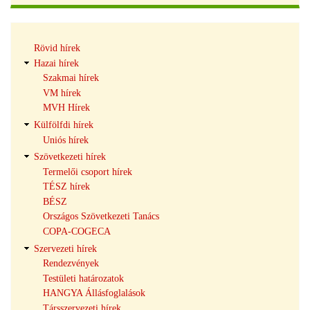
Hírek
Rövid hírek
navigáció
Hazai hírek
Szakmai hírek
VM hírek
MVH Hírek
Külfölfdi hírek
Uniós hírek
Szövetkezeti hírek
Termelői csoport hírek
TÉSZ hírek
BÉSZ
Országos Szövetkezeti Tanács
COPA-COGECA
Szervezeti hírek
Rendezvények
Testületi határozatok
HANGYA Állásfoglalások
Társszervezeti hírek