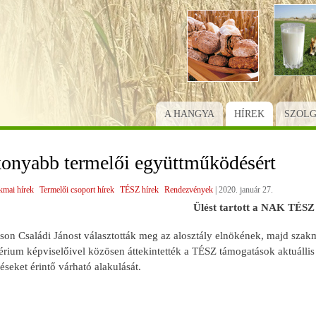
Ugrás
a
tartalomra
A HANGYA
HÍREK
SZOL
konyabb termelői együttműködésért
kmai hírek
Termelői csoport hírek
TÉSZ hírek
Rendezvények
|
2020. január 27.
Ülést tartott a NAK TÉSZ 
son Családi Jánost választották meg az alosztály elnökének, majd szak
érium képviselőivel közösen áttekintették a TÉSZ támogatások aktuállis
seket érintő várható alakulását.