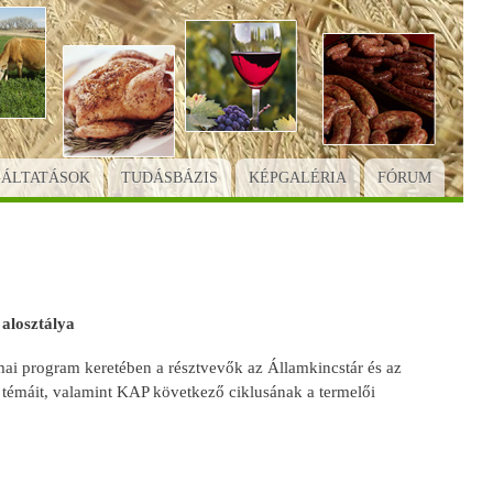
GÁLTATÁSOK
TUDÁSBÁZIS
KÉPGALÉRIA
FÓRUM
alosztálya
mai program keretében a résztvevők az Államkincstár és az
 témáit, valamint KAP következő ciklusának a termelői