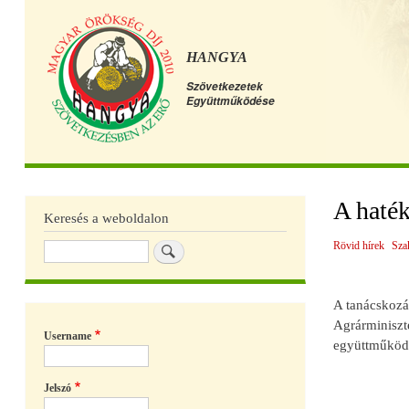
HANGYA
Szövetkezetek
Együttműködése
Főmenü
A haté
Keresés a weboldalon
Rövid hírek
Sza
Keresés
A tanácskozá
Agrárminiszt
Username
együttműködé
Jelszó