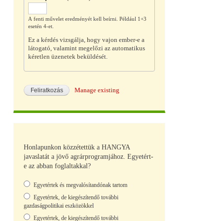
A fenti művelet eredményét kell beírni. Például 1+3
esetén 4-et.
Ez a kérdés vizsgálja, hogy vajon ember-e a
látogató, valamint megelőzi az automatikus
kéretlen üzenetek beküldését.
Manage existing
Honlapunkon közzétettük a HANGYA
javaslatát a jövő agrárprogramjához. Egyetért-
e az abban foglaltakkal?
Választások
Egyetértek és megvalósítandónak tartom
Egyetértek, de kiegészítendő további
gazdaságpolitikai eszközökkel
Egyetértek, de kiegészítendő további