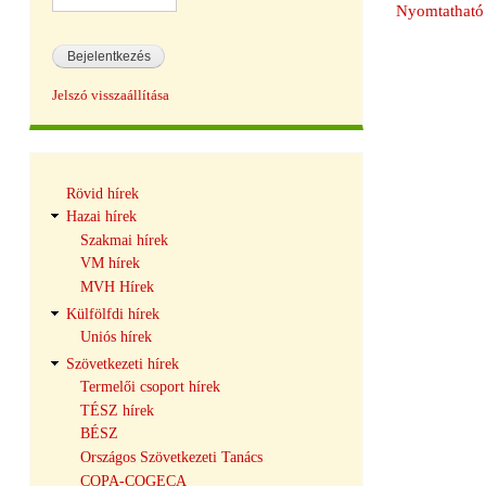
Nyomtatható 
Jelszó visszaállítása
Hírek
Rövid hírek
navigáció
Hazai hírek
Szakmai hírek
VM hírek
MVH Hírek
Külfölfdi hírek
Uniós hírek
Szövetkezeti hírek
Termelői csoport hírek
TÉSZ hírek
BÉSZ
Országos Szövetkezeti Tanács
COPA-COGECA