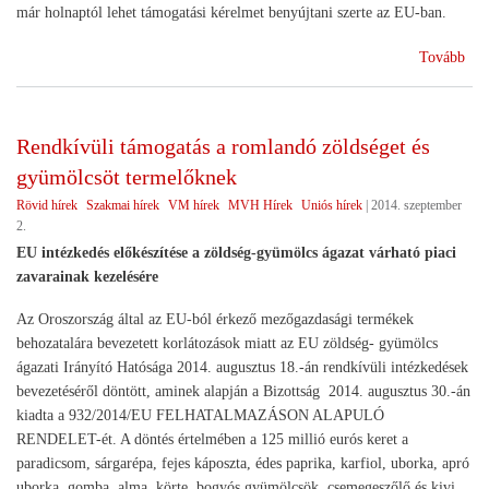
már holnaptól lehet támogatási kérelmet benyújtani szerte az EU-ban.
(Re
Tovább
piac
int
a
Rendkívüli támogatás a romlandó zöldséget és
tej
gyümölcsöt termelőknek
ága
Rövid hírek
Szakmai hírek
VM hírek
MVH Hírek
Uniós hírek
|
2014. szeptember
2.
EU intézkedés előkészítése a zöldség-gyümölcs ágazat várható piaci
zavarainak kezelésére
Az Oroszország által az EU-ból érkező mezőgazdasági termékek
behozatalára bevezetett korlátozások miatt az EU zöldség- gyümölcs
ágazati Irányító Hatósága 2014. augusztus 18.-án rendkívüli intézkedések
bevezetéséről döntött, aminek alapján a Bizottság 2014. augusztus 30.-án
kiadta a 932/2014/EU FELHATALMAZÁSON ALAPULÓ
RENDELET-ét. A döntés értelmében a 125 millió eurós keret a
paradicsom, sárgarépa, fejes káposzta, édes paprika, karfiol, uborka, apró
uborka, gomba, alma, körte, bogyós gyümölcsök, csemegeszőlő és kivi