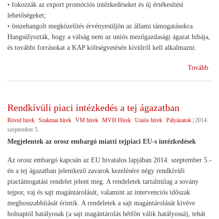
• fokozzák az export promóciós intézkedéseket és új értékesítési
lehetőségeket;
• összehangolt megközelítés érvényesüljön az állami támogatásokra.
Hangsúlyozták, hogy a válság nem az uniós mezőgazdasági ágazat hibája,
és további forrásokat a KAP költségvetésén kívülről kell alkalmazni.
(E
Tovább
agr
min
érte
Rendkívüli piaci intézkedés a tej ágazatban
az
Rövid hírek
Szakmai hírek
VM hírek
MVH Hírek
Uniós hírek
Pályázatok
|
2014.
oro
szeptember 5.
emb
Megjelentek az orosz embargó miatti tejpiaci EU-s intézkedések
Az orosz embargó kapcsán az EU hivatalos lapjában 2014. szeptember 5.-
én a tej ágazatban jelentkező zavarok kezelésére négy rendkívüli
piactámogatási rendelet jelent meg. A rendeletek tartalmilag a sovány
tejpor, vaj és sajt magántárolását, valamint az intervenciós időszak
meghosszabbítását érintik. A rendeletek a sajt magántárolását kivéve
holnaptól hatályosak (a sajt magántárolás hétfőn válik hatályossá), tehát