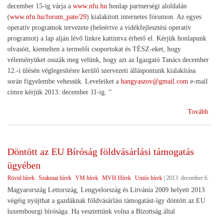
december 15-ig várja a
www.nfu.hu
honlap partnerségi aloldalán
(
www.nfu.hu/forum_pate/29
) kialakított internetes fórumon. Az egyes
operatív programok tervezete (beleértve a vidékfejlesztési operatív
programot) a lap alján lévő linkre kattintva érhető el. Kérjük honlapunk
olvasóit, kiemelten a termelői csoportokat és TÉSZ-eket, hogy
véleményüket osszák meg velünk, hogy azt az Igazgató Tanács december
12.-i ülésén véglegesítésre kerülő szervezeti álláspontunk kialakítása
során figyelembe vehessük. Leveleiket a
hangyaszov@gmail.com
e-mail
címre kérjük 2013. december 11-ig. “
(Kö
Tovább
a
201
202
Döntött az EU Bíróság földvásárlási támogatás
fejl
ügyében
pro
vél
Rövid hírek
Szakmai hírek
VM hírek
MVH Hírek
Uniós hírek
|
2013. december 6.
hatá
Magyarország Lettország, Lengyelország és Litvánia 2009 helyett 2013
végéig nyújthat a gazdáknak földvásárlási támogatást-így döntött az EU
luxembourgi bírósága. Ha vesztettünk volna a Bizottság által