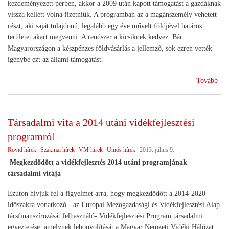
kezdeményezett perben, akkor a 2009 után kapott támogatást a gazdáknak
vissza kellett volna fizetniük. A programban az a magánszemély vehetett
részt, aki saját tulajdonú, legalább egy éve művelt földjével határos
területet akart megvenni. A rendszer a kicsiknek kedvez. Bár
Magyarországon a készpénzes földvásárlás a jellemző, sok ezren vették
igénybe ezt az állami támogatást.
(Dö
Tovább
az
EU
Bír
Társadalmi vita a 2014 utáni vidékfejlesztési
föld
programról
tám
ügy
Rövid hírek
Szakmai hírek
VM hírek
Uniós hírek
|
2013. július 9.
Megkezdődött a vidékfejlesztés 2014 utáni programjának
társadalmi vitája
Ezúton hívjuk fel a figyelmet arra, hogy megkezdődött a 2014-2020
időszakra vonatkozó - az Európai Mezőgazdasági és Vidékfejlesztési Alap
társfinanszírozását felhasználó- Vidékfejlesztési Program társadalmi
egyeztetése, amelynek lebonyolítását a Magyar Nemzeti Vidéki Hálózat