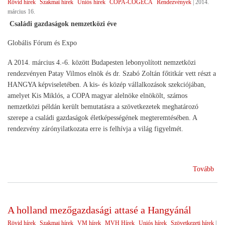
Rövid hírek
Szakmai hírek
Uniós hírek
COPA-COGECA
Rendezvények
|
2014.
március 16.
Családi gazdaságok nemzetközi éve
Globális Fórum és Expo
A 2014. március 4.-6. között Budapesten lebonyolított nemzetközi
rendezvényen Patay Vilmos elnök és dr. Szabó Zoltán főtitkár vett részt a
HANGYA képviseletében. A kis- és közép vállalkozások szekciójában,
amelyet Kis Miklós, a COPA magyar alelnöke elnökölt, számos
nemzetközi példán került bemutatásra a szövetkezetek meghatározó
szerepe a családi gazdaságok életképességének megteremtésében. A
rendezvény zárónyilatkozata erre is felhívja a világ figyelmét.
(20
Tovább
a
csal
gaz
A holland mezőgazdasági attasé a Hangyánál
éve
Rövid hírek
Szakmai hírek
VM hírek
MVH Hírek
Uniós hírek
Szövetkezeti hírek
|