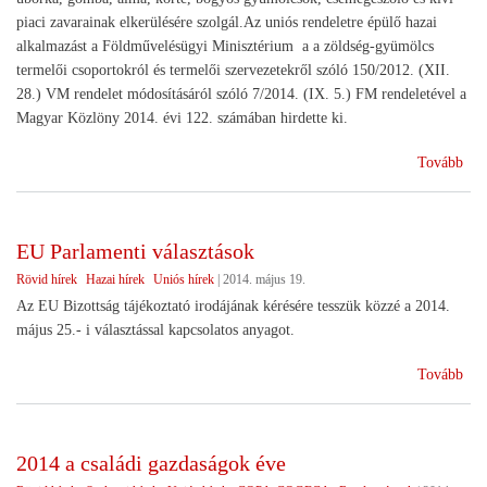
piaci zavarainak elkerülésére szolgál.Az uniós rendeletre épülő hazai
alkalmazást a Földművelésügyi Minisztérium a a zöldség-gyümölcs
termelői csoportokról és termelői szervezetekről szóló 150/2012. (XII.
28.) VM rendelet módosításáról szóló 7/2014. (IX. 5.) FM rendeletével a
Magyar Közlöny 2014. évi 122. számában hirdette ki.
(Re
Tovább
tám
a
rom
EU Parlamenti választások
zöl
Rövid hírek
Hazai hírek
Uniós hírek
|
2014. május 19.
és
gyü
Az EU Bizottság tájékoztató irodájának kérésére tesszük közzé a 2014.
ter
május 25.- i választással kapcsolatos anyagot.
(E
Tovább
Par
vál
2014 a családi gazdaságok éve