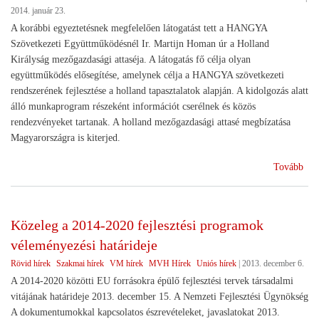
2014. január 23.
A korábbi egyeztetésnek megfelelően látogatást tett a HANGYA
Szövetkezeti Együttműködésnél Ir. Martijn Homan úr a Holland
Királyság mezőgazdasági attaséja. A látogatás fő célja olyan
együttműködés elősegítése, amelynek célja a HANGYA szövetkezeti
rendszerének fejlesztése a holland tapasztalatok alapján. A kidolgozás alatt
álló munkaprogram részeként információt cserélnek és közös
rendezvényeket tartanak. A holland mezőgazdasági attasé megbízatása
Magyarországra is kiterjed.
(A
Tovább
hol
mez
atta
Közeleg a 2014-2020 fejlesztési programok
a
véleményezési határideje
Han
Rövid hírek
Szakmai hírek
VM hírek
MVH Hírek
Uniós hírek
|
2013. december 6.
A 2014-2020 közötti EU forrásokra épülő fejlesztési tervek társadalmi
vitájának határideje 2013. december 15. A Nemzeti Fejlesztési Ügynökség
A dokumentumokkal kapcsolatos észrevételeket, javaslatokat 2013.