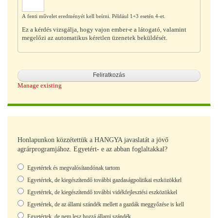
A fenti művelet eredményét kell beírni. Például 1+3 esetén 4-et.
Ez a kérdés vizsgálja, hogy vajon ember-e a látogató, valamint
megelőzi az automatikus kéretlen üzenetek beküldését.
Manage existing
Honlapunkon közzétettük a HANGYA javaslatát a jövő
agrárprogramjához. Egyetért- e az abban foglaltakkal?
Választások
Egyetértek és megvalósítandónak tartom
Egyetértek, de kiegészítendő további gazdaságpolitikai eszközökkel
Egyetértek, de kiegészítendő további vidékfejlesztési eszközökkel
Egyetértek, de az állami szándék mellett a gazdák meggyőzése is kell
Egyetértek, de nem lesz hozzá állami szándék