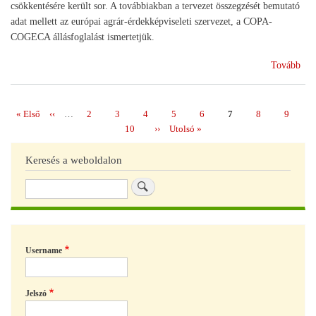
csökkentésére került sor. A továbbiakban a tervezet összegzését bemutató
adat mellett az európai agrár-érdekképviseleti szervezet, a COPA-
COGECA állásfoglalást ismertetjük.
(E
Tovább
köl
201
202
Első
« Első
Előző
‹‹
…
Page
2
Page
3
Page
4
Page
5
Page
6
Page
7
Page
8
Page
9
Oldalszámozás
oldal
oldal
Page
10
Következő
››
Utolsó
Utolsó »
oldal
oldal
Keresés a weboldalon
Keresés
Username
Jelszó