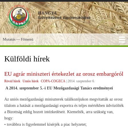
Ugrás
a
HANGYA
tartalomra
Szövetkezetek
Együttműködése
Mutatás — Főmenü
Főmenü
SZOLGÁLTATÁSOK
KÉPGALÉRIA
TUDÁSBÁZIS
A HANGYA
FÓRUM
HÍREK
Külföldi hírek
EU agrár miniszteri értekezlet az orosz embargóról
Rövid hírek
Uniós hírek
COPA-COGECA
|
2014. szeptember 6.
A 2014. szeptember 5.-i EU Mezőgazdasági Tanács eredményei
Az uniós mezőgazdasági miniszterek találkozójukon megvitatták az orosz
tilalom a hatását a mezőgazdasági exportra és teljes mértékben üdvözölték
a Bizottság eddig hozott intézkedéseit. Kiemelték, arra szükség van,
hogy:
• továbbra is figyelemmel kísérjék a piac helyzetet;