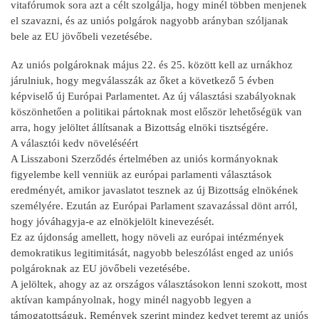
vitafórumok sora azt a célt szolgálja, hogy minél többen menjenek
el szavazni, és az uniós polgárok nagyobb arányban szóljanak
bele az EU jövőbeli vezetésébe.
Az uniós polgároknak május 22. és 25. között kell az urnákhoz
járulniuk, hogy megválasszák az őket a következő 5 évben
képviselő új Európai Parlamentet. Az új választási szabályoknak
köszönhetően a politikai pártoknak most először lehetőségük van
arra, hogy jelöltet állítsanak a Bizottság elnöki tisztségére.
A választói kedv növeléséért
A Lisszaboni Szerződés értelmében az uniós kormányoknak
figyelembe kell venniük az európai parlamenti választások
eredményét, amikor javaslatot tesznek az új Bizottság elnökének
személyére. Ezután az Európai Parlament szavazással dönt arról,
hogy jóváhagyja-e az elnökjelölt kinevezését.
Ez az újdonság amellett, hogy növeli az európai intézmények
demokratikus legitimitását, nagyobb beleszólást enged az uniós
polgároknak az EU jövőbeli vezetésébe.
A jelöltek, ahogy az az országos választásokon lenni szokott, most
aktívan kampányolnak, hogy minél nagyobb legyen a
támogatottságuk. Remények szerint mindez kedvet teremt az uniós