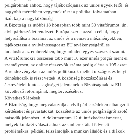
polgároknak ahhoz, hogy tájékozódjanak az uniós ügyek felől, és
nagyobb mértékben vegyenek részt a politikai folyamatban.
Szót kap a nagyközönség
A Bizottság az utóbbi 18 hónapban több mint 50 vitafórumot, ún.
civil párbeszédet rendezett Európa-szerte azzal a céllal, hogy
helyreállítsa a bizalmat az uniós és a nemzeti intézményekben,
tájékoztassa a nyilvánosságot az EU tevékenységéről és
tudatosítsa az emberekben, hogy minden egyes szavazat számít.
A vitafórumokra összesen több mint 16 ezer uniós polgár ment el
személyesen, az online részvevők száma pedig elérte a 105 ezret.
A rendezvényeken az uniós politikusok mellett országos és helyi
döntéshozók is részt vettek. A közönség hozzászólásai és
észrevételei fontos segítséget jelentenek a Bizottságnak az EU
következő reformjának megtervezéséhez.
Következő lépések
A Bizottság, hogy megválaszolja a civil párbeszédeken elhangzott
kérdéseket és javaslatokat, közzétette az uniós polgárságról szóló
második jelentését . A dokumentum 12 új intézkedést ismertet,
melyek konkrét választ adnak az emberek által felvetett
problémákra, például felszámolják a munkavállalók és a diákok