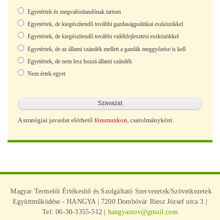
Választások
Egyetértek és megvalósítandónak tartom
Egyetértek, de kiegészítendő további gazdaságpolitikai eszközökkel
Egyetértek, de kiegészítendő további vidékfejlesztési eszközökkel
Egyetértek, de az állami szándék mellett a gazdák meggyőzése is kell
Egyetértek, de nem lesz hozzá állami szándék
Nem értek egyet
A stratégiai javaslat elérhető
fórumunkon
, csatolmányként.
Magyar Termelői Értékesítő és Szolgáltató Szervezetek/Szövetkezetek
Együttműködése - HANGYA | 7200 Dombóvár Riesz József utca 3.|
Tel: 06-30-3355-512 |
hangyaszov@gmail.com