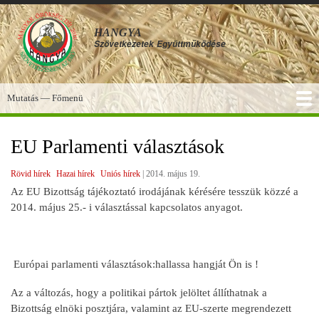
Ugrás
a
HANGYA
tartalomra
Szövetkezetek
Együttműködése
Mutatás — Főmenü
Főmenü
SZOLGÁLTATÁSOK
KÉPGALÉRIA
TUDÁSBÁZIS
A HANGYA
FÓRUM
HÍREK
EU Parlamenti választások
Rövid hírek
Hazai hírek
Uniós hírek
|
2014. május 19.
Az EU Bizottság tájékoztató irodájának kérésére tesszük közzé a
2014. május 25.- i választással kapcsolatos anyagot.
Európai parlamenti választások:hallassa hangját Ön is !
Az a változás, hogy a politikai pártok jelöltet állíthatnak a
Bizottság elnöki posztjára, valamint az EU-szerte megrendezett