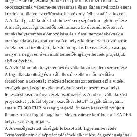
hogy a vidékfejlesztési politika hat prioritása közül kettő az
ökoszisztémák védelme-helyreállítása és az éghajlatváltozás elleni
küzdelem, illetve az erőforrások hatékony felhasználása legyen.
7. A fiatal gazdálkodók induló tevékenységének megkönnyítése
A mezőgazdasági termelők kétharmada 55 évesnél idősebb. A
munkahelyteremtés előmozdítása és a fiatal nemzedékeknek a
mezőgazdasági ágazatban való elhelyezkedésre való ösztönzése
érdekében a Bizottság új kezdőtámogatás bevezetését javasolja,
melyet a negyven éven aluli termelők igényelhetnek projektjük
első öt évében.
8. A vidéki munkahelyteremtés és vállalkozó szellem serkentése
A foglalkoztatottság és a vállalkozó szellem előmozdítása
érdekében a Bizottság intézkedéscsomagot terjeszt elő a vidéki
térségek gazdasági tevékenységének serkentésére és a helyi
fejlesztési kezdeményezések ösztönzésére. A mikro-vállalkozási
projekteket például olyan „kezdőkészlettel” fogják támogatni,
amely 70 000 EUR összegig terjedő, öt éven keresztül nyújtott
finanszírozást foglal magában. Megerősítésre kerülnek a LEADER
helyi akciócsoportjai is.
9. A veszélyeztetett térségek fokozottabb figyelembevétele
Termőterületeink elnéptelenedésének elkerülése és gazdagságának