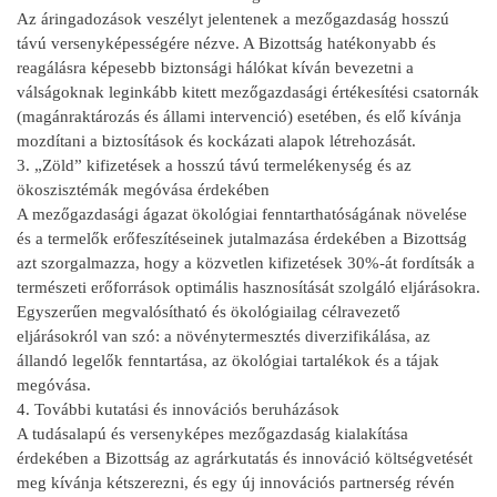
Az áringadozások veszélyt jelentenek a mezőgazdaság hosszú
távú versenyképességére nézve. A Bizottság hatékonyabb és
reagálásra képesebb biztonsági hálókat kíván bevezetni a
válságoknak leginkább kitett mezőgazdasági értékesítési csatornák
(magánraktározás és állami intervenció) esetében, és elő kívánja
mozdítani a biztosítások és kockázati alapok létrehozását.
3. „Zöld” kifizetések a hosszú távú termelékenység és az
ökoszisztémák megóvása érdekében
A mezőgazdasági ágazat ökológiai fenntarthatóságának növelése
és a termelők erőfeszítéseinek jutalmazása érdekében a Bizottság
azt szorgalmazza, hogy a közvetlen kifizetések 30%-át fordítsák a
természeti erőforrások optimális hasznosítását szolgáló eljárásokra.
Egyszerűen megvalósítható és ökológiailag célravezető
eljárásokról van szó: a növénytermesztés diverzifikálása, az
állandó legelők fenntartása, az ökológiai tartalékok és a tájak
megóvása.
4. További kutatási és innovációs beruházások
A tudásalapú és versenyképes mezőgazdaság kialakítása
érdekében a Bizottság az agrárkutatás és innováció költségvetését
meg kívánja kétszerezni, és egy új innovációs partnerség révén