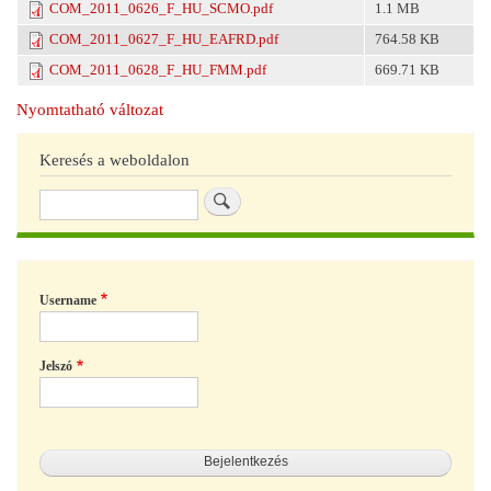
COM_2011_0626_F_HU_SCMO.pdf
1.1 MB
COM_2011_0627_F_HU_EAFRD.pdf
764.58 KB
COM_2011_0628_F_HU_FMM.pdf
669.71 KB
Nyomtatható változat
Keresés a weboldalon
Keresés
Username
Jelszó