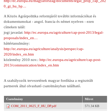
http://ec.europa.eu/magyarorszag/documents/legal_prop_cap_202
0_gt_hu_bp…
A Közös Agrárpolitika reformjáról további információkat és
dokumentumokat - angol. francia és német nyelven - ezen
címeken talál:
jogi javaslat:
http://ec.europa.eu/agriculture/cap-post-2013/legal-
proposals/index_en…
háttértanulmány:
http://ec.europa.eu/agriculture/analysis/perspec/cap-
2020/index_en.htm
közlemény 2010 nov.:
http://ec.europa.eu/agriculture/cap-post-
2013/communication/index_en.htm
A szabályozók tervezetének magyar fordítása a regisztrált
partnerek által olvasható csatolmányban található.
Csatolmány
Méret
COM_2011_0625_F_HU_DP.pdf
571.34 KB