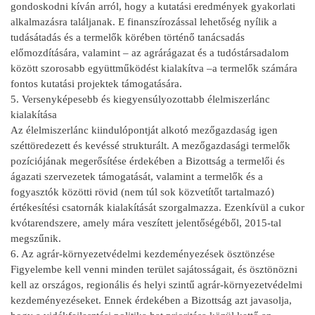
gondoskodni kíván arról, hogy a kutatási eredmények gyakorlati
alkalmazásra találjanak. E finanszírozással lehetőség nyílik a
tudásátadás és a termelők körében történő tanácsadás
előmozdítására, valamint – az agrárágazat és a tudóstársadalom
között szorosabb együttműködést kialakítva –a termelők számára
fontos kutatási projektek támogatására.
5. Versenyképesebb és kiegyensúlyozottabb élelmiszerlánc
kialakítása
Az élelmiszerlánc kiindulópontját alkotó mezőgazdaság igen
széttöredezett és kevéssé strukturált. A mezőgazdasági termelők
pozíciójának megerősítése érdekében a Bizottság a termelői és
ágazati szervezetek támogatását, valamint a termelők és a
fogyasztók közötti rövid (nem túl sok közvetítőt tartalmazó)
értékesítési csatornák kialakítását szorgalmazza. Ezenkívül a cukor
kvótarendszere, amely mára veszített jelentőségéből, 2015-tal
megszűnik.
6. Az agrár-környezetvédelmi kezdeményezések ösztönzése
Figyelembe kell venni minden terület sajátosságait, és ösztönözni
kell az országos, regionális és helyi szintű agrár-környezetvédelmi
kezdeményezéseket. Ennek érdekében a Bizottság azt javasolja,