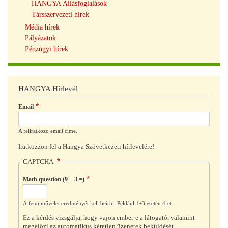
HANGYA Állásfoglalások
Társszervezeti hírek
Média hírek
Pályázatok
Pénzügyi hírek
HANGYA Hírlevél
Email
A feliratkozó email címe.
Iratkozzon fel a Hangya Szövetkezeti hírlevelére!
CAPTCHA
Math question (9 + 3 =)
A fenti művelet eredményét kell beírni. Például 1+3 esetén 4-et.
Ez a kérdés vizsgálja, hogy vajon ember-e a látogató, valamint
megelőzi az automatikus kéretlen üzenetek beküldését.