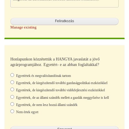
Manage existing
Honlapunkon közzétettük a HANGYA javaslatát a jövő
agrárprogramjához. Egyetért- e az abban foglaltakkal?
Választások
Egyetértek és megvalósítandónak tartom
Egyetértek, de kiegészítendő további gazdaságpolitikai eszközökkel
Egyetértek, de kiegészítendő további vidékfejlesztési eszközökkel
Egyetértek, de az állami szándék mellett a gazdák meggyőzése is kell
Egyetértek, de nem lesz hozzá állami szándék
Nem értek egyet