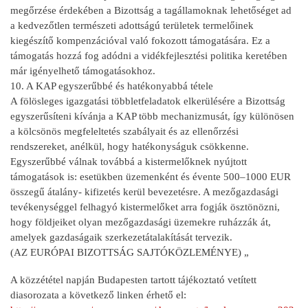
megőrzése érdekében a Bizottság a tagállamoknak lehetőséget ad
a kedvezőtlen természeti adottságú területek termelőinek
kiegészítő kompenzációval való fokozott támogatására. Ez a
támogatás hozzá fog adódni a vidékfejlesztési politika keretében
már igényelhető támogatásokhoz.
10. A KAP egyszerűbbé és hatékonyabbá tétele
A fölösleges igazgatási többletfeladatok elkerülésére a Bizottság
egyszerűsíteni kívánja a KAP több mechanizmusát, így különösen
a kölcsönös megfeleltetés szabályait és az ellenőrzési
rendszereket, anélkül, hogy hatékonyságuk csökkenne.
Egyszerűbbé válnak továbbá a kistermelőknek nyújtott
támogatások is: esetükben üzemenként és évente 500–1000 EUR
összegű átalány- kifizetés kerül bevezetésre. A mezőgazdasági
tevékenységgel felhagyó kistermelőket arra fogják ösztönözni,
hogy földjeiket olyan mezőgazdasági üzemekre ruházzák át,
amelyek gazdaságaik szerkezetátalakítását tervezik.
(AZ EURÓPAI BIZOTTSÁG SAJTÓKÖZLEMÉNYE) „
A közzététel napján Budapesten tartott tájékoztató vetített
diasorozata a következő linken érhető el: