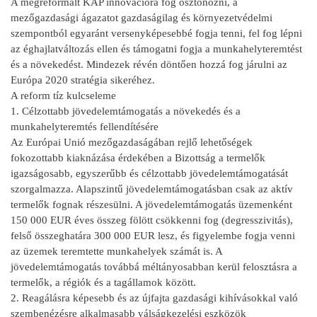
A megreformált KAP innovációra fog ösztönözni, a
mezőgazdasági ágazatot gazdaságilag és környezetvédelmi
szempontból egyaránt versenyképesebbé fogja tenni, fel fog lépni
az éghajlatváltozás ellen és támogatni fogja a munkahelyteremtést
és a növekedést. Mindezek révén döntően hozzá fog járulni az
Európa 2020 stratégia sikeréhez.
A reform tíz kulcseleme
1. Célzottabb jövedelemtámogatás a növekedés és a
munkahelyteremtés fellendítésére
Az Európai Unió mezőgazdaságában rejlő lehetőségek
fokozottabb kiaknázása érdekében a Bizottság a termelők
igazságosabb, egyszerűbb és célzottabb jövedelemtámogatását
szorgalmazza. Alapszintű jövedelemtámogatásban csak az aktív
termelők fognak részesülni. A jövedelemtámogatás üzemenként
150 000 EUR éves összeg fölött csökkenni fog (degresszivitás),
felső összeghatára 300 000 EUR lesz, és figyelembe fogja venni
az üzemek teremtette munkahelyek számát is. A
jövedelemtámogatás továbbá méltányosabban kerül felosztásra a
termelők, a régiók és a tagállamok között.
2. Reagálásra képesebb és az újfajta gazdasági kihívásokkal való
szembenézésre alkalmasabb válságkezelési eszközök