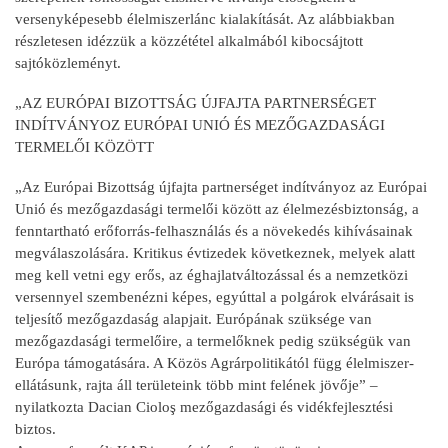
versenyképesebb élelmiszerlánc kialakítását. Az alábbiakban
részletesen idézzük a közzététel alkalmából kibocsájtott
sajtóközleményt.
„AZ EURÓPAI BIZOTTSÁG ÚJFAJTA PARTNERSÉGET
INDÍTVÁNYOZ EURÓPAI UNIÓ ÉS MEZŐGAZDASÁGI
TERMELŐI KÖZÖTT
„Az Európai Bizottság újfajta partnerséget indítványoz az Európai
Unió és mezőgazdasági termelői között az élelmezésbiztonság, a
fenntartható erőforrás-felhasználás és a növekedés kihívásainak
megválaszolására. Kritikus évtizedek következnek, melyek alatt
meg kell vetni egy erős, az éghajlatváltozással és a nemzetközi
versennyel szembenézni képes, egyúttal a polgárok elvárásait is
teljesítő mezőgazdaság alapjait. Európának szüksége van
mezőgazdasági termelőire, a termelőknek pedig szükségük van
Európa támogatására. A Közös Agrárpolitikától függ élelmiszer-
ellátásunk, rajta áll területeink több mint felének jövője” –
nyilatkozta Dacian Cioloş mezőgazdasági és vidékfejlesztési
biztos.