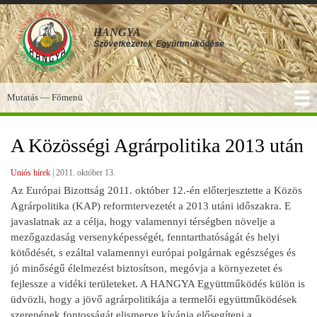
Ugrás
a
HANGYA
tartalomra
Szövetkezetek
Együttműködése
Mutatás — Főmenü
Főmenü
SZOLGÁLTATÁSOK
KÉPGALÉRIA
TUDÁSBÁZIS
A HANGYA
FÓRUM
HÍREK
A Közösségi Agrárpolitika 2013 után
Uniós hírek
|
2011. október 13.
Az Európai Bizottság 2011. október 12.-én előterjesztette a Közös
Agrárpolitika (KAP) reformtervezetét a 2013 utáni időszakra. E
javaslatnak az a célja, hogy valamennyi térségben növelje a
mezőgazdaság versenyképességét, fenntarthatóságát és helyi
kötődését, s ezáltal valamennyi európai polgárnak egészséges és
jó minőségű élelmezést biztosítson, megóvja a környezetet és
fejlessze a vidéki területeket. A HANGYA Együttműködés külön is
üdvözli, hogy a jövő agrárpolitikája a termelői együttműködések
szerepének fontosságát elismerve kívánja elősegíteni a