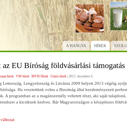
Ugrás
a
tartalomra
A HANGYA
HÍREK
SZOL
 az EU Bíróság földvásárlási támogatás
kmai hírek
VM hírek
MVH Hírek
Uniós hírek
|
2013. december 6.
 Lettország, Lengyelország és Litvánia 2009 helyett 2013 végéig nyújt
írósága. Ha vesztettünk volna a Bizottság által kezdeményezett perben
ük. A programban az a magánszemély vehetett részt, aki saját tulajdonú, 
rendszer a kicsiknek kedvez. Bár Magyarországon a készpénzes földvásár
változat