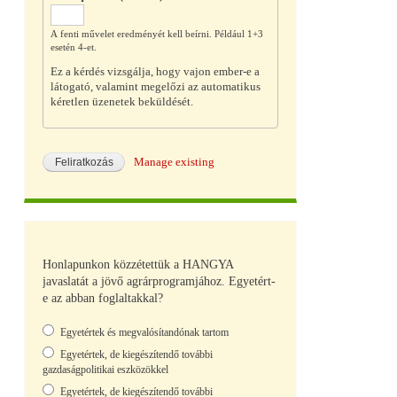
A fenti művelet eredményét kell beírni. Például 1+3
esetén 4-et.
Ez a kérdés vizsgálja, hogy vajon ember-e a
látogató, valamint megelőzi az automatikus
kéretlen üzenetek beküldését.
Manage existing
Honlapunkon közzétettük a HANGYA
javaslatát a jövő agrárprogramjához. Egyetért-
e az abban foglaltakkal?
Választások
Egyetértek és megvalósítandónak tartom
Egyetértek, de kiegészítendő további
gazdaságpolitikai eszközökkel
Egyetértek, de kiegészítendő további