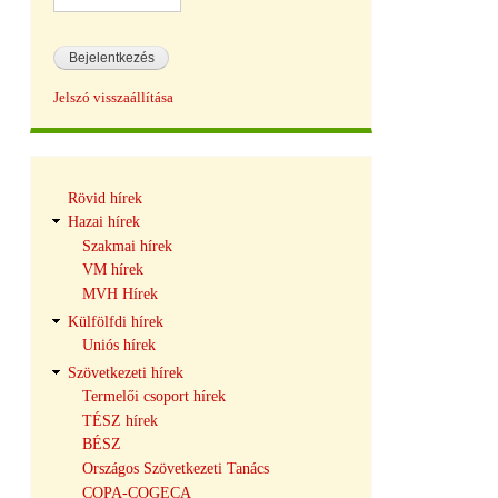
Jelszó visszaállítása
Hírek
Rövid hírek
navigáció
Hazai hírek
Szakmai hírek
VM hírek
MVH Hírek
Külfölfdi hírek
Uniós hírek
Szövetkezeti hírek
Termelői csoport hírek
TÉSZ hírek
BÉSZ
Országos Szövetkezeti Tanács
COPA-COGECA