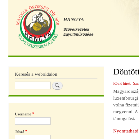
HANGYA
Szövetkezetek
Együttműködése
Főmenü
Döntött
Keresés a weboldalon
Rövid hírek
Sza
Keresés
Magyarország
luxembourgi b
volna fizetni
megvenni. A 
Username
támogatást.
Nyomtatható 
Jelszó