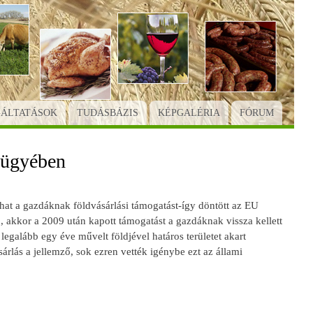
GÁLTATÁSOK
TUDÁSBÁZIS
KÉPGALÉRIA
FÓRUM
 ügyében
hat a gazdáknak földvásárlási támogatást-így döntött az EU
, akkor a 2009 után kapott támogatást a gazdáknak vissza kellett
legalább egy éve művelt földjével határos területet akart
lás a jellemző, sok ezren vették igénybe ezt az állami