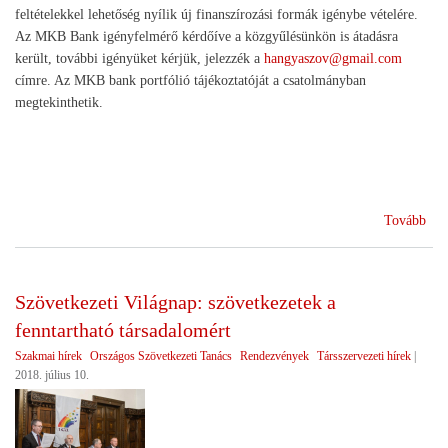
feltételekkel lehetőség nyílik új finanszírozási formák igénybe vételére.
Az MKB Bank igényfelmérő kérdőíve a közgyűlésünkön is átadásra
került, további igényüket kérjük, jelezzék a
hangyaszov@gmail.com
címre. Az MKB bank portfólió tájékoztatóját a csatolmányban
megtekinthetik.
(M
Tovább
Ban
a
szö
Szövetkezeti Világnap: szövetkezetek a
fenntartható társadalomért
Szakmai hírek
Országos Szövetkezeti Tanács
Rendezvények
Társszervezeti hírek
|
2018. július 10.