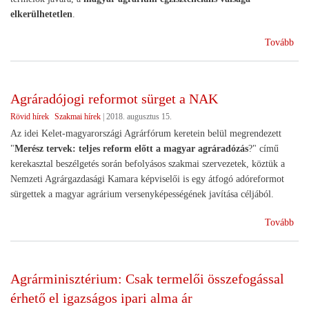
elkerülhetetlen
.
(Te
Tovább
tul
alm
az
Agráradójogi reformot sürget a NAK
egy
Rövid hírek
Szakmai hírek
|
2018. augusztus 15.
meg
az
Az idei Kelet-magyarországi Agrárfórum keretein belül megrendezett
alm
"
Merész tervek: teljes reform előtt a magyar agráradózás
?" című
vál
kerekasztal beszélgetés során befolyásos szakmai szervezetek, köztük a
Nemzeti Agrárgazdasági Kamara képviselői is egy átfogó adóreformot
sürgettek a magyar agrárium versenyképességének javítása céljából.
(Ag
Tovább
ref
sür
a
Agrárminisztérium: Csak termelői összefogással
NA
érhető el igazságos ipari alma ár