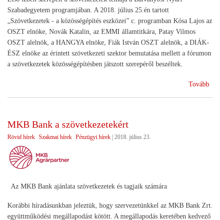
Szabadegyetem programjában. A 2018. július 25.én tartott
„Szövetkezetek - a közösségépítés eszközei” c. programban Kósa Lajos az
OSZT elnöke, Novák Katalin, az EMMI államtitkára, Patay Vilmos
OSZT alelnök, a HANGYA elnöke, Fiák István OSZT alelnök, a DIÁK-
ÉSZ elnöke az érintett szövetkezeti szektor bemutatása mellett a fórumon
a szövetkezetek közösségépítésben játszott szerepéről beszéltek.
(A
Tovább
szö
a
„Sz
MKB Bank a szövetkezetekért
Tus
Rövid hírek
Szakmai hírek
Pénzügyi hírek
|
2018. július 23.
ren
Az MKB Bank ajánlata szövetkezetek és tagjaik számára
Korábbi híradásunkban jeleztük, hogy szervezetünkkel az MKB Bank Zrt.
együttműködési megállapodást kötött. A megállapodás keretében kedvező