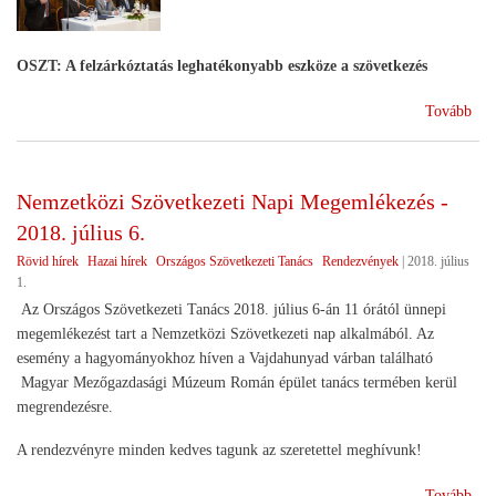
OSZT: A felzárkóztatás leghatékonyabb eszköze a szövetkezés
(Sz
Tovább
Vil
szö
a
Nemzetközi Szövetkezeti Napi Megemlékezés -
fen
2018. július 6.
tár
Rövid hírek
Hazai hírek
Országos Szövetkezeti Tanács
Rendezvények
|
2018. július
1.
Az Országos Szövetkezeti Tanács 2018. július 6-án 11 órától ünnepi
megemlékezést tart a Nemzetközi Szövetkezeti nap alkalmából. Az
esemény a hagyományokhoz híven a Vajdahunyad várban található
Magyar Mezőgazdasági Múzeum Román épület tanács termében kerül
megrendezésre.
A rendezvényre minden kedves tagunk az szeretettel meghívunk!
(Ne
Tovább