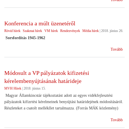
Szö
Nap
Meg
Konferencia a múlt üzenetéről
-
Rövid hírek
Szakmai hírek
VM hírek
Rendezvények
Média hírek
|
2018. június 26.
201
júli
Sorsfordítás 1945-1962
6.)
(Ko
Tovább
a
múl
üze
Módosult a VP pályázatok kifizetési
kérelembenyújtásának határideje
MVH Hírek
|
2018. június 15.
Magyar Államkincstár tájékoztatást adott az egyes vidékfejlesztési
pályázatok kifizrtési kérelmeinek benyújtási határidejének módosításáról.
Részleteket a csatolt mellékllet tartalmazza. (Forrás MÁK közlemény)
(Mó
Tovább
a