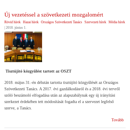
VP
pál
Új vezetéssel a szövetkezeti mozgalomért
kifi
Rövid hírek
Hazai hírek
Országos Szövetkezeti Tanács
Szervezeti hírek
Média hírek
kér
|
2018. június 1.
hatá
Tisztújító közgyűlést tartott az OSZT
2018. május 31.-én délután tartotta tisztújító közgyűlését az Országos
Szövetkezeti Tanács. A 2017. évi gazdálkodásról és a 2018. évi tervről
szóló beszámoló elfogadása után az alapszabálynak egy új irányítási
szerkezet érdekében tett módosítását fogadta el a szervezet legfelső
szerve, a Tanács.
(Új
Tovább
veze