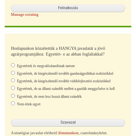
Manage existing
Honlapunkon közzétettük a HANGYA javaslatát a jövő
agrárprogramjához. Egyetért- e az abban foglaltakkal?
Választások
Egyetértek és megvalósítandónak tartom
Egyetértek, de kiegészítendő további gazdaságpolitikai eszközökkel
Egyetértek, de kiegészítendő további vidékfejlesztési eszközökkel
Egyetértek, de az állami szándék mellett a gazdák meggyőzése is kell
Egyetértek, de nem lesz hozzá állami szándék
Nem értek egyet
A stratégiai javaslat elérhető
fórumunkon
, csatolmányként.