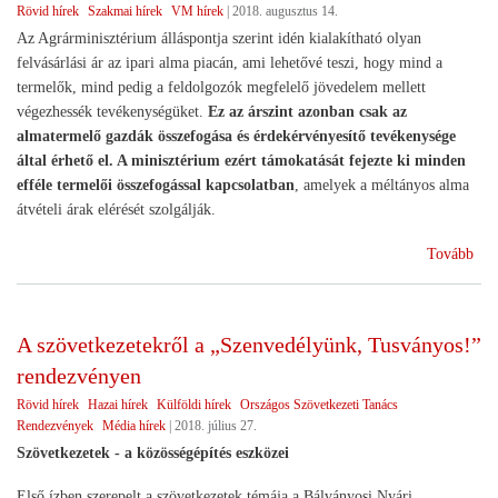
Rövid hírek
Szakmai hírek
VM hírek
|
2018. augusztus 14.
Az Agrárminisztérium álláspontja szerint idén kialakítható olyan
felvásárlási ár az ipari alma piacán, ami lehetővé teszi, hogy mind a
termelők, mind pedig a feldolgozók megfelelő jövedelem mellett
végezhessék tevékenységüket.
Ez az árszint azonban csak az
almatermelő gazdák összefogása és érdekérvényesítő tevékenysége
által érhető el. A minisztérium ezért támokatását fejezte ki minden
efféle termelői összefogással kapcsolatban
, amelyek a méltányos alma
átvételi árak elérését szolgálják.
(Ag
Tovább
Csa
ter
öss
A szövetkezetekről a „Szenvedélyünk, Tusványos!”
érh
rendezvényen
el
iga
Rövid hírek
Hazai hírek
Külföldi hírek
Országos Szövetkezeti Tanács
ipar
Rendezvények
Média hírek
|
2018. július 27.
alm
Szövetkezetek - a közösségépítés eszközei
ár)
Első ízben szerepelt a szövetkezetek témája a Bálványosi Nyári