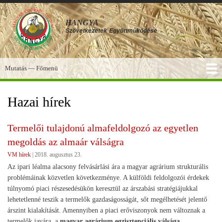
Ugrás
a
HANGYA
tartalomra
Szövetkezetek
Együttműködése
Mutatás — Főmenü
Főmenü
SZOLGÁLTATÁSOK
KÉPGALÉRIA
TUDÁSBÁZIS
A HANGYA
FÓRUM
HÍREK
Hazai hírek
Termelői tulajdonú almafeldolgozó az egyetlen
megoldás az almaár válságra
VM hírek
|
2018. augusztus 23.
Az ipari léalma alacsony felvásárlási ára a magyar agrárium strukturális
problémáinak közvetlen következménye. A külföldi feldolgozói érdekek
túlnyomó piaci részesedésükön keresztül az árszabási stratégiájukkal
lehetetlenné teszik a termelők gazdaságosságát, sőt megélhetését jelentő
árszint kialakítását. Amennyiben a piaci erőviszonyok nem változnak a
termelők javára, a
magyar agrárium egzisztenciális válsága