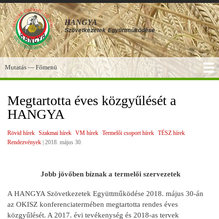
Ugrás
a
HANGYA
tartalomra
Szövetkezetek
Együttműködése
Mutatás — Főmenü
Főmenü
SZOLGÁLTATÁSOK
KÉPGALÉRIA
TUDÁSBÁZIS
A HANGYA
FÓRUM
HÍREK
Megtartotta éves közgyűlését a
HANGYA
Rövid hírek
Szakmai hírek
VM hírek
Termelői csoport hírek
TÉSZ hírek
Rendezvények
|
2018. május 30.
Jobb jövőben bíznak a termelői szervezetek
A HANGYA Szövetkezetek Együttműködése 2018. május 30-án
az OKISZ konferenciatermében megtartotta rendes éves
közgyűlését. A 2017. évi tevékenység és 2018-as tervek