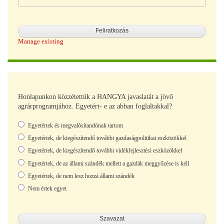
Manage existing
Honlapunkon közzétettük a HANGYA javaslatát a jövő
agrárprogramjához. Egyetért- e az abban foglaltakkal?
Választások
Egyetértek és megvalósítandónak tartom
Egyetértek, de kiegészítendő további gazdaságpolitikai eszközökkel
Egyetértek, de kiegészítendő további vidékfejlesztési eszközökkel
Egyetértek, de az állami szándék mellett a gazdák meggyőzése is kell
Egyetértek, de nem lesz hozzá állami szándék
Nem értek egyet