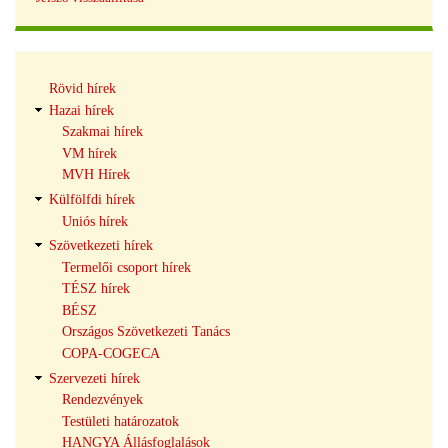
Hírek
Rövid hírek
navigáció
Hazai hírek
Szakmai hírek
VM hírek
MVH Hírek
Külfölfdi hírek
Uniós hírek
Szövetkezeti hírek
Termelői csoport hírek
TÉSZ hírek
BÉSZ
Országos Szövetkezeti Tanács
COPA-COGECA
Szervezeti hírek
Rendezvények
Testületi határozatok
HANGYA Állásfoglalások