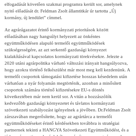
elfogadását követően szakmai programra került sor, amelynek
nyitó előadását dr. Feldman Zsolt államtitkár úr tartotta „Új
kormány, új lendület” címmel.
Az agrárágazatot érintő kormányzati prioritások között
előadásában nagy hangsúlyt helyezett az önkéntes
együttműködésen alapuló termelői együttműködések
szükségességére, az azt serkentő gazdasági környezet
kialakításával kapcsolatos kormányzati törekvésekre. Jelezte a
2020 utáni agrárpolitika várható változási irányait hangsúlyozva,
hogy azokra történő felkészülést már most meg kell kezdenünk. A
termelői csoportok támogatási kifizetése hosszas késedelem után
várhatóan a nyár folyamán megtörténik, azonban a minősített
csoportok számára történő kifizetésekre EU-s döntés
következtében már nem kerül sor. A vitán a hozzászólók
kedvezőbb gazdasági környezetet és távlatos kormányzati
szövetkezeti szabályozást igényelnek a jövőben. Dr.Feldman Zsolt
zárszavában megerősítette, hogy az agrártárca a termelői
együttműködéseket érintő kérdésekben továbbra is stratégiai
partnernek tekinti a HANGYA Szövetkezeti Együttműködést, és a