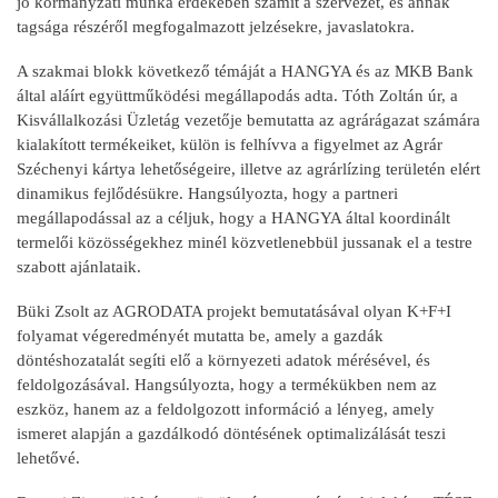
jó kormányzati munka érdekében számít a szervezet, és annak
tagsága részéről megfogalmazott jelzésekre, javaslatokra.
A szakmai blokk következő témáját a HANGYA és az MKB Bank
által aláírt együttműködési megállapodás adta. Tóth Zoltán úr, a
Kisvállalkozási Üzletág vezetője bemutatta az agrárágazat számára
kialakított termékeiket, külön is felhívva a figyelmet az Agrár
Széchenyi kártya lehetőségeire, illetve az agrárlízing területén elért
dinamikus fejlődésükre. Hangsúlyozta, hogy a partneri
megállapodással az a céljuk, hogy a HANGYA által koordinált
termelői közösségekhez minél közvetlenebbül jussanak el a testre
szabott ajánlataik.
Büki Zsolt az AGRODATA projekt bemutatásával olyan K+F+I
folyamat végeredményét mutatta be, amely a gazdák
döntéshozatalát segíti elő a környezeti adatok mérésével, és
feldolgozásával. Hangsúlyozta, hogy a termékükben nem az
eszköz, hanem az a feldolgozott információ a lényeg, amely
ismeret alapján a gazdálkodó döntésének optimalizálását teszi
lehetővé.