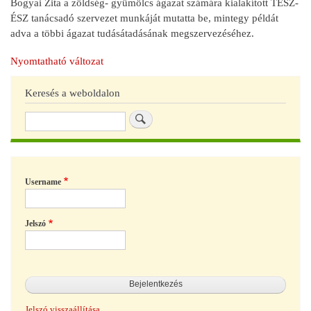
Bogyai Zita a zöldség- gyümölcs ágazat számára kialakított TÉSZ-
ÉSZ tanácsadó szervezet munkáját mutatta be, mintegy példát
adva a többi ágazat tudásátadásának megszervezéséhez.
Nyomtatható változat
Keresés a weboldalon
Keresés
Username
Jelszó
Jelszó visszaállítása