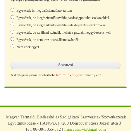
Választások
Egyetértek és megvalósítandónak tartom
Egyetértek, de kiegészítendő további gazdaságpolitikai eszközökkel
Egyetértek, de kiegészítendő további vidékfejlesztési eszközökkel
Egyetértek, de az állami szándék mellett a gazdák meggyőzése is kell
Egyetértek, de nem lesz hozzá állami szándék
Nem értek egyet
A stratégiai javaslat elérhető
fórumunkon
, csatolmányként.
Magyar Termelői Értékesítő és Szolgáltató Szervezetek/Szövetkezetek
Együttműködése - HANGYA | 7200 Dombóvár Riesz József utca 3.|
Tel: 06-30-3355-512 |
hangyaszov@gmail.com