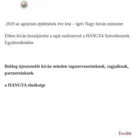
2019 az agrárium épülésének éve lesz – ígéri Nagy István miniszter
Ehhez kíván hozzájárulni a saját eszközeivel a HANGYA Szövetkezetek
Együttműködése
Boldog újesztendőt kíván minden tagszervezetünknek, tagjaiknak,
partnereinknek
a HANGYA elnöksége
(B
Tovább