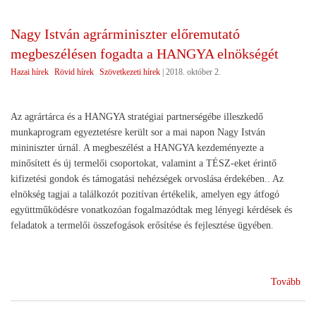
kés
a
Nagy István agrárminiszter előremutató
ter
megbeszélésen fogadta a HANGYA elnökségét
cso
tám
Hazai hírek
Rövid hírek
Szövetkezeti hírek
|
2018. október 2.
Az agrártárca és a HANGYA stratégiai partnerségébe illeszkedő
munkaprogram egyeztetésre került sor a mai napon Nagy István
mininiszter úrnál. A megbeszélést a HANGYA kezdeményezte a
minősített és új termelői csoportokat, valamint a TÉSZ-eket érintő
kifizetési gondok és támogatási nehézségek orvoslása érdekében.. Az
elnökség tagjai a találkozót pozitívan értékelik, amelyen egy átfogó
együttműködésre vonatkozóan fogalmazódtak meg lényegi kérdések és
feladatok a termelői összefogások erősítése és fejlesztése ügyében.
(
Tovább
Na
Ist