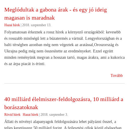
agr
Meglódultak a gabona árak - és egy jó ideig
elő
magasan is maradnak
meg
fog
Hazai hírek
|
2018. szeptember 13.
a
Folyamatosan érkeznek a rossz hírek a környező országokból: kevesebb
HA
és rosszabb minőségű lett a búzatermés a vártnál. Lengyelországban és a
eln
balti térségben azonban még nem végeztek az aratással,Oroszország és
)
Ukrajna pedig még nem összesítette az eredményeket. Ezzel együtt
minden reményünk megvan a hosszan tartó, magas árakra, ami a kukorica
és az árpa piacát is érinti.
(Me
Tovább
a
gab
ára
40 milliárd élelmiszer-feldolgozásra, 10 milliárd a
-
borászatoknak
és
egy
Rövid hírek
Hazai hírek
|
2018. szeptember 3.
jó
Állati és növényi alapanyagok feldolgozására lehet pályázni ősszel, a
ide
teljes keretösszeg 50 milliárd forint. A fejlesztési célok közül elsősorban