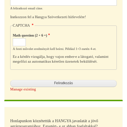
A feliratkozó email címe.
Iratkozzon fel a Hangya Szövetkezeti hírlevelére!
CAPTCHA
Math question (2 + 6 =)
A fenti művelet eredményét kell beírni. Például 1+3 esetén 4-et.
Ez a kérdés vizsgálja, hogy vajon ember-e a látogató, valamint
megelőzi az automatikus kéretlen üzenetek beküldését.
Manage existing
Honlapunkon közzétettük a HANGYA javaslatát a jövő
agrárprogramjához. Egyetért- e az abban foglaltakkal?