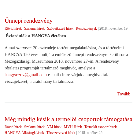
201
Ünnepi rendezvény
Rövid hírek
Szakmai hírek
Szövetkezeti hírek
Rendezvények
|
2018. november 19.
Évfordulók a HANGYA életében
A mai szervezet 20 esztendeje történt megalakulására, és a történelmi
HANGYA 120 éves múltjára emlékező ünnepi rendezvényre kerül sor a
Mezőgazdasági Múzeumban 2018. november 27-én. A rendezvény
részletes programját tartalmazó meghívót, amelyre a
hangyaszov@gmail.com
e-mail címre várjuk a meghívottak
visszajelzését, a csatolmány tartalmazza.
(Ün
Tovább
ren
Még mindig késik a termelői csoportok támogatása
Rövid hírek
Szakmai hírek
VM hírek
MVH Hírek
Termelői csoport hírek
HANGYA Állásfoglalások
Társszervezeti hírek
|
2018. október 25.