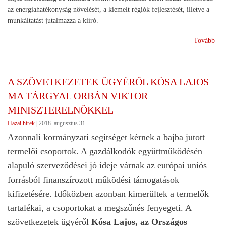
mag
az energiahatékonyság növelését, a kiemelt régiók fejlesztését, illetve a
is
munkáltatást jutalmazza a kiíró.
mar
(40
Tovább
mil
éle
fel
A SZÖVETKEZETEK ÜGYÉRŐL KÓSA LAJOS
10
MA TÁRGYAL ORBÁN VIKTOR
mil
a
MINISZTERELNÖKKEL
bor
Hazai hírek
|
2018. augusztus 31.
Azonnali kormányzati segítséget kérnek a bajba jutott
termelői csoportok. A gazdálkodók együttműködésén
alapuló szerveződései jó ideje várnak az európai uniós
forrásból finanszírozott működési támogatások
kifizetésére. Időközben azonban kimerültek a termelők
tartalékai, a csoportokat a megszűnés fenyegeti. A
szövetkezetek ügyéről
Kósa Lajos, az Országos