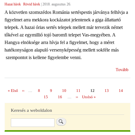
ter
Hazai hírek
Rövid hírek
|
2018. augusztus 26.
tár
A közvetlen szomszédos Románia sertéspestis járványa felhívja a
és
figyelmet arra mekkora kockázatot jelentenek a giga állattartó
éle
telepek. A hazai órias sertés telepek mellett már tervezik német
mell
tőkével az egymillió tojó baromfi telepet Vas-megyében. A
Hangya elnöksége arra hívja fel a figyelmet, hogy a méret
hatékonyságon alapuló versenyképesség mellett sokféle más
szempontot is kellene figyelembe venni.
(Nö
Tovább
koc
jel
az
Első
« Első
Előző
‹‹
…
Page
8
Page
9
Page
10
Page
11
Page
12
Page
13
Page
14
Oldalszámozás
kon
oldal
oldal
Page
15
Page
16
…
Következő
››
Utolsó
Utolsó »
álla
oldal
oldal
tel
Keresés a weboldalon
Keresés