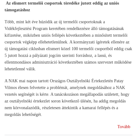
Az elismert termelői csoportok töredéke jutott eddig az uniós
támogatáshoz
Több, mint két éve húzódik az új termelői csoportoknak a
Vidékfejlesztési Program keretében rendelkezésre álló támogatásának
kifizetése, miközben uniós fellépés következtében a minősített termelői
csoportok végképp ellehetetlenülnek. A kormányzati ígéretek ellenére az
új támogatási ciklusban elismert közel 100 termelői csoportból eddig csak
5 jutott hozzá a pályázati jogcím szerinti forráshoz, a lassú, és
ellentmondásos adminisztráció következtében számos szervezet működése
lehetetlenné válik.
A NAK mai napon tartott Országos Osztályelnöki Értekezletén Patay
Vilmos élesen felvetette a problémát, amelynek megoldásához a NAK
vezetés segítségét is kérte. A tanácskozáson megállapodás született, hogy
az osztályelnöki értekezlet soron következő ülésén, ha addig megoldás
nem körvonalazódik, részletesen áttekintik a kamarai fellépés és a
megoldás lehetőségét.
(M
Tovább
min