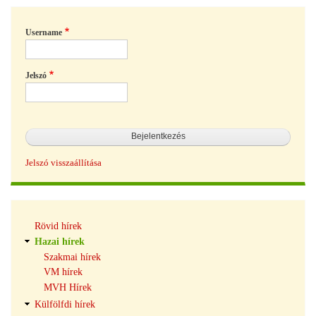
Username
Jelszó
Jelszó visszaállítása
Hírek
Rövid hírek
navigáció
Hazai hírek
Szakmai hírek
VM hírek
MVH Hírek
Külfölfdi hírek