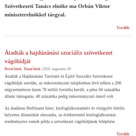
Szövetkezeti Tanács elnöke ma Orbán Viktor
miniszterelnökkel tárgyal.
(
Tovább
A
SZ
ÜG
Átadták a hajdúnánási szociális szövetkezet
KÓ
vágóhídját
LA
MA
Rövid hírek
Hazai hírek
|
2018. augusztus 30.
TÁ
Átadták a Hajdúnánási Tartósító és Építő Szociális Szövetkezet
OR
vágóhídját szerdán, az önkormányzati tulajdonban lévő telken a 200
VI
négyzetméteres üzem 78 millió forintba került, a pénz 60 százaléka
MI
állami támogatás, 40 százaléka pedig önkormányzati önerő volt.
Az átadáson Hoffmann Imre, közfoglalkoztatásért és vízügyért felelős
helyettes államtitkár elmondta, az értékteremtő közfoglalkoztatás
eredményeire remek példa a szövetkezet vágóhídjának felépítése.
(Át
Tovább