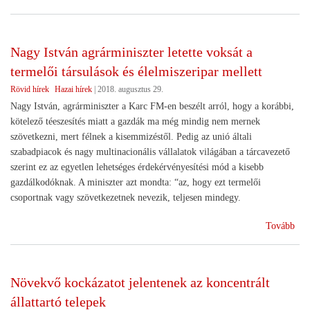
a
haj
szoc
Nagy István agrárminiszter letette voksát a
szö
termelői társulások és élelmiszeripar mellett
vág
Rövid hírek
Hazai hírek
|
2018. augusztus 29.
Nagy István, agrárminiszter a Karc FM-en beszélt arról, hogy a korábbi,
kötelező téeszesítés miatt a gazdák ma még mindig nem mernek
szövetkezni, mert félnek a kisemmizéstől. Pedig az unió általi
szabadpiacok és nagy multinacionális vállalatok világában a tárcavezető
szerint ez az egyetlen lehetséges érdekérvényesítési mód a kisebb
gazdálkodóknak. A miniszter azt mondta: “az, hogy ezt termelői
csoportnak vagy szövetkezetnek nevezik, teljesen mindegy.
(Na
Tovább
Ist
agr
lete
Növekvő kockázatot jelentenek az koncentrált
vok
állattartó telepek
a