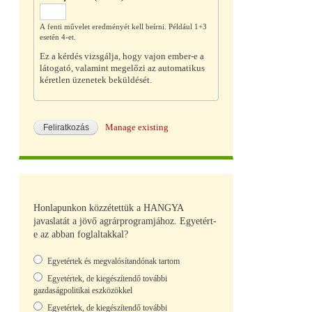
A fenti művelet eredményét kell beírni. Például 1+3
esetén 4-et.
Ez a kérdés vizsgálja, hogy vajon ember-e a
látogató, valamint megelőzi az automatikus
kéretlen üzenetek beküldését.
Manage existing
Honlapunkon közzétettük a HANGYA
javaslatát a jövő agrárprogramjához. Egyetért-
e az abban foglaltakkal?
Választások
Egyetértek és megvalósítandónak tartom
Egyetértek, de kiegészítendő további
gazdaságpolitikai eszközökkel
Egyetértek, de kiegészítendő további