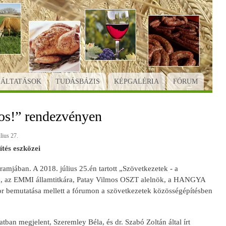
GÁLTATÁSOK
TUDÁSBÁZIS
KÉPGALÉRIA
FÓRUM
os!” rendezvényen
lius 27.
ítés eszközei
amjában. A 2018. július 25.én tartott „Szövetkezetek - a
n, az EMMI államtitkára, Patay Vilmos OSZT alelnök, a HANGYA
or bemutatása mellett a fórumon a szövetkezetek közösségépítésben
ban megjelent, Szeremley Béla, és dr. Szabó Zoltán által írt