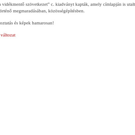
idékmentő szövetkezet” c. kiadványt kapták, amely címlapján is utal
történő megmaradásában, közösségépítésben.
oztatás és képek hamarosan!
változat