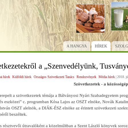
Ugrás
a
tartalomra
A HANGYA
HÍREK
SZOL
etkezetekről a „Szenvedélyünk, Tusvány
ai hírek
Külföldi hírek
Országos Szövetkezeti Tanács
Rendezvények
Média hírek
|
2018. jú
Szövetkezetek - a közösségép
erepelt a szövetkezetek témája a Bálványosi Nyári Szabadegyetem progr
és eszközei” c. programban Kósa Lajos az OSZT elnöke, Novák Katali
 István OSZT alelnök, a DIÁK-ÉSZ elnöke az érintett szövetkezeti szekt
péről beszéltek.
 résztvevői útravalóként a közelmúltban a Szent László könyvek sorozat