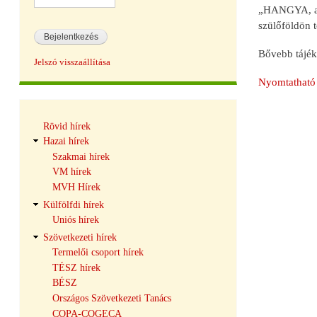
„HANGYA, a v
szülőföldön 
Bővebb tájék
Jelszó visszaállítása
Nyomtatható 
Hírek
Rövid hírek
navigáció
Hazai hírek
Szakmai hírek
VM hírek
MVH Hírek
Külfölfdi hírek
Uniós hírek
Szövetkezeti hírek
Termelői csoport hírek
TÉSZ hírek
BÉSZ
Országos Szövetkezeti Tanács
COPA-COGECA