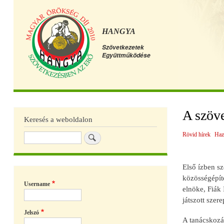
HANGYA
Szövetkezetek
Együttműködése
Főmenü
A szöv
Keresés a weboldalon
Rövid hírek
Haz
Keresés
Első ízben sz
közösségépít
Username
elnöke, Fiák
játszott szere
Jelszó
A tanácskozás