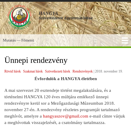
Ugrás
a
HANGYA
tartalomra
Szövetkezetek
Együttműködése
Mutatás — Főmenü
Főmenü
SZOLGÁLTATÁSOK
KÉPGALÉRIA
TUDÁSBÁZIS
A HANGYA
FÓRUM
HÍREK
Ünnepi rendezvény
Rövid hírek
Szakmai hírek
Szövetkezeti hírek
Rendezvények
|
2018. november 19.
Évfordulók a HANGYA életében
A mai szervezet 20 esztendeje történt megalakulására, és a
történelmi HANGYA 120 éves múltjára emlékező ünnepi
rendezvényre kerül sor a Mezőgazdasági Múzeumban 2018.
november 27-én. A rendezvény részletes programját tartalmazó
meghívót, amelyre a
hangyaszov@gmail.com
e-mail címre várjuk
a meghívottak visszajelzését, a csatolmány tartalmazza.