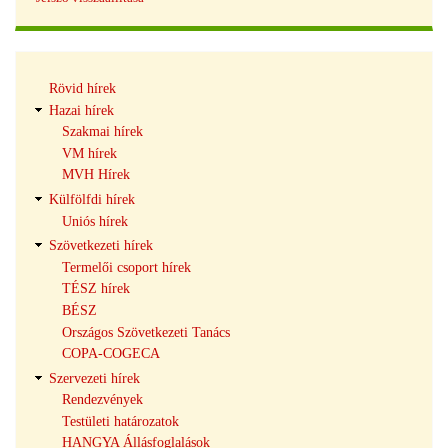
Hírek
Rövid hírek
navigáció
Hazai hírek
Szakmai hírek
VM hírek
MVH Hírek
Külfölfdi hírek
Uniós hírek
Szövetkezeti hírek
Termelői csoport hírek
TÉSZ hírek
BÉSZ
Országos Szövetkezeti Tanács
COPA-COGECA
Szervezeti hírek
Rendezvények
Testületi határozatok
HANGYA Állásfoglalások