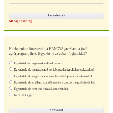
Manage existing
Honlapunkon közzétettük a HANGYA javaslatát a jövő
agrárprogramjához. Egyetért- e az abban foglaltakkal?
Választások
Egyetértek és megvalósítandónak tartom
Egyetértek, de kiegészítendő további gazdaságpolitikai eszközökkel
Egyetértek, de kiegészítendő további vidékfejlesztési eszközökkel
Egyetértek, de az állami szándék mellett a gazdák meggyőzése is kell
Egyetértek, de nem lesz hozzá állami szándék
Nem értek egyet