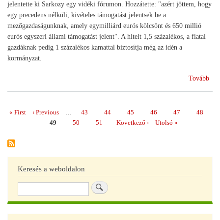
jelentette ki Sarkozy egy vidéki fórumon. Hozzátette: "azért jöttem, hogy
egy precedens nélküli, kivételes támogatást jelentsek be a
mezőgazdaságunknak, amely egymilliárd eurós kölcsönt és 650 millió
eurós egyszeri állami támogatást jelent". A hitelt 1,5 százalékos, a fiatal
gazdáknak pedig 1 százalékos kamattal biztosítja még az idén a
kormányzat.
(Ne
Tovább
int
a
fra
Első
« First
Előző
‹ Previous
…
Page
43
Page
44
Page
45
Page
46
Page
47
Page
48
Oldalszámozás
gaz
oldal
oldal
Page
49
Page
50
Page
51
Következő
Következő ›
Utolsó
Utolsó »
oldal
oldal
Keresés a weboldalon
Keresés