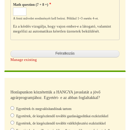
Math question (7 + 8 =)
A fenti művelet eredményét kell beírni. Például 1+3 esetén 4-et.
Ez a kérdés vizsgálja, hogy vajon ember-e a látogató, valamint
megelőzi az automatikus kéretlen üzenetek beküldését.
Manage existing
Honlapunkon közzétettük a HANGYA javaslatát a jövő
agrárprogramjához. Egyetért- e az abban foglaltakkal?
Választások
Egyetértek és megvalósítandónak tartom
Egyetértek, de kiegészítendő további gazdaságpolitikai eszközökkel
Egyetértek, de kiegészítendő további vidékfejlesztési eszközökkel