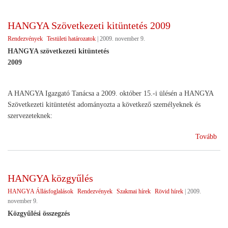
eml
HANGYA Szövetkezeti kitüntetés 2009
Rendezvények
Testületi határozatok
|
2009. november 9.
HANGYA szövetkezeti kitüntetés
2009
A HANGYA Igazgató Tanácsa a 2009. október 15.-i ülésén a HANGYA
Szövetkezeti kitüntetést adományozta a következő személyeknek és
szervezeteknek:
(H
Tovább
Szö
kitü
200
HANGYA közgyűlés
HANGYA Állásfoglalások
Rendezvények
Szakmai hírek
Rövid hírek
|
2009.
november 9.
Közgyűlési összegzés