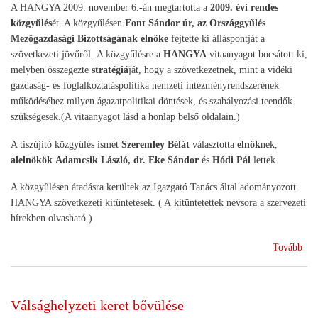
A HANGYA 2009. november 6.-án megtartotta a
2009. évi rendes
közgyűlés
ét. A közgyűlésen
Font Sándor úr, az Országgyűlés
Mezőgazdasági Bizottságának elnöke
fejtette ki álláspontját a
szövetkezeti jövőről. A közgyűlésre a
HANGYA
vitaanyagot bocsátott ki,
melyben összegezte
stratégiá
ját, hogy a szövetkezetnek, mint a vidéki
gazdaság- és foglalkoztatáspolitika nemzeti intézményrendszerének
működéséhez milyen ágazatpolitikai döntések, és szabályozási teendők
szükségesek.(A vitaanyagot lásd a honlap belső oldalain.)
A tiszújító közgyűlés ismét
Szeremley Bélát
választotta
elnök
nek,
alelnökök
Adamcsik László, dr. Eke Sándor
és
Hódi Pál
lettek.
A közgyűlésen átadásra kerültek az Igazgató Tanács által adományozott
HANGYA szövetkezeti kitüntetések. ( A kitüntetettek névsora a szervezeti
hírekben olvasható.)
(H
Tovább
köz
Válsághelyzeti keret bővülése