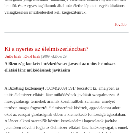
lenniük és az egyes tagállamok által már életbe léptetett egyéb általános
válságkezelési intézkedéseket kell kiegészíteniük.
(Vá
Tovább
ker
bőv
Ki a nyertes az élelmiszerláncban?
Uniós hírek
Rövid hírek
|
2009. október 29.
A Bizottság konkrét intézkedéseket javasol az uniós élelmiszer-
ellátási lánc működésének javítására
A Bizottság közleményt /COM(2009) 591/ bocsátott ki, amelyben az
uniós élelmiszer-ellátási lánc működésének javítását szorgalmazza. A
mezőgazdasági termékek árainak közelmúltbeli zuhanása, amelyet
tartósan magas fogyasztói élelmiszerárak kísértek, aggodalomra adott
okot az európai gazdaságnak ebben a kiemelkedő fontosságú ágazatában.
A láncot alkotó szereplők közötti kereskedelmi kapcsolatok javítása
jelentősen növelni fogja az élelmiszer-ellátási lánc hatékonyságát, s ennek