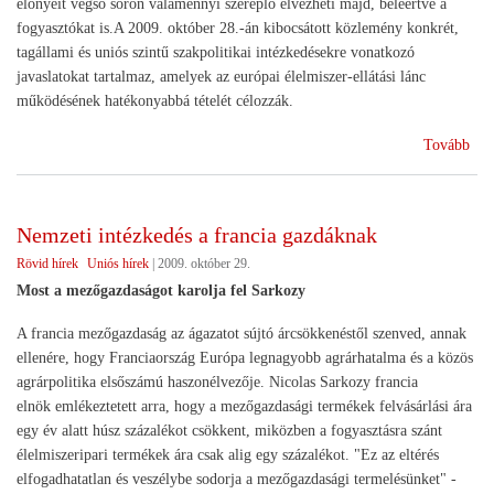
előnyeit végső soron valamennyi szereplő élvezheti majd, beleértve a
fogyasztókat is.A 2009. október 28.-án kibocsátott közlemény konkrét,
tagállami és uniós szintű szakpolitikai intézkedésekre vonatkozó
javaslatokat tartalmaz, amelyek az európai élelmiszer-ellátási lánc
működésének hatékonyabbá tételét célozzák.
(Ki
Tovább
a
nye
az
Nemzeti intézkedés a francia gazdáknak
éle
Rövid hírek
Uniós hírek
|
2009. október 29.
Most a mezőgazdaságot karolja fel Sarkozy
A francia mezőgazdaság az ágazatot sújtó árcsökkenéstől szenved, annak
ellenére, hogy Franciaország Európa legnagyobb agrárhatalma és a közös
agrárpolitika elsőszámú haszonélvezője. Nicolas Sarkozy francia
elnök emlékeztetett arra, hogy a mezőgazdasági termékek felvásárlási ára
egy év alatt húsz százalékot csökkent, miközben a fogyasztásra szánt
élelmiszeripari termékek ára csak alig egy százalékot. "Ez az eltérés
elfogadhatatlan és veszélybe sodorja a mezőgazdasági termelésünket" -