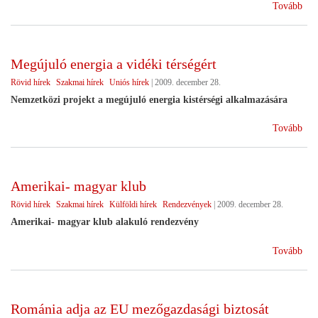
(20
Tovább
mez
vesz
Mag
Megújuló energia a vidéki térségért
?)
Rövid hírek
Szakmai hírek
Uniós hírek
|
2009. december 28.
Nemzetközi projekt a megújuló energia kistérségi alkalmazására
(Me
Tovább
ene
a
vid
Amerikai- magyar klub
térs
Rövid hírek
Szakmai hírek
Külföldi hírek
Rendezvények
|
2009. december 28.
Amerikai- magyar klub alakuló rendezvény
(Am
Tovább
mag
klu
Románia adja az EU mezőgazdasági biztosát