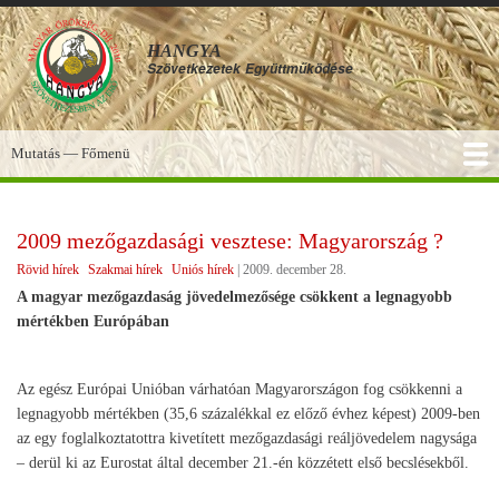
Ugrás
a
HANGYA
tartalomra
Szövetkezetek
Együttműködése
Mutatás — Főmenü
Főmenü
SZOLGÁLTATÁSOK
KÉPGALÉRIA
TUDÁSBÁZIS
A HANGYA
FÓRUM
HÍREK
2009 mezőgazdasági vesztese: Magyarország ?
Rövid hírek
Szakmai hírek
Uniós hírek
|
2009. december 28.
A magyar mezőgazdaság jövedelmezősége csökkent a legnagyobb
mértékben Európában
Az egész Európai Unióban várhatóan Magyarországon fog csökkenni a
legnagyobb mértékben (35,6 százalékkal ez előző évhez képest) 2009-ben
az egy foglalkoztatottra kivetített mezőgazdasági reáljövedelem nagysága
– derül ki az Eurostat által december 21.-én közzétett első becslésekből.