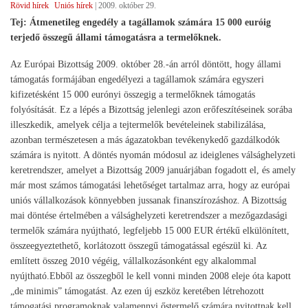
Rövid hírek
Uniós hírek
|
2009. október 29.
Tej: Átmenetileg engedély a tagállamok számára 15 000 euróig
terjedő összegű állami támogatásra a termelőknek.
Az Európai Bizottság 2009. október 28.-án arról döntött, hogy állami
támogatás formájában engedélyezi a tagállamok számára egyszeri
kifizetésként 15 000 eurónyi összegig a termelőknek támogatás
folyósítását. Ez a lépés a Bizottság jelenlegi azon erőfeszítéseinek sorába
illeszkedik, amelyek célja a tejtermelők bevételeinek stabilizálása,
azonban természetesen a más ágazatokban tevékenykedő gazdálkodók
számára is nyitott. A döntés nyomán módosul az ideiglenes válsághelyzeti
keretrendszer, amelyet a Bizottság 2009 januárjában fogadott el, és amely
már most számos támogatási lehetőséget tartalmaz arra, hogy az európai
uniós vállalkozások könnyebben jussanak finanszírozáshoz. A Bizottság
mai döntése értelmében a válsághelyzeti keretrendszer a mezőgazdasági
termelők számára nyújtható, legfeljebb 15 000 EUR értékű elkülönített,
összeegyeztethető, korlátozott összegű támogatással egészül ki. Az
említett összeg 2010 végéig, vállalkozásonként egy alkalommal
nyújtható.Ebből az összegből le kell vonni minden 2008 eleje óta kapott
„de minimis” támogatást. Az ezen új eszköz keretében létrehozott
támogatási programoknak valamennyi őstermelő számára nyitottnak kell