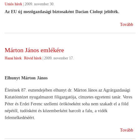
Uniós hírek
|
2009. november 30.
Az EU új mezőgazdasági biztosaként Dacian Cioloşt jelölték.
(Ro
Tovább
adj
az
EU
Márton János emlékére
mez
Hazai hírek
Rövid hírek
|
2009. november 17.
bizt
Elhunyt Márton János
Életének 87. esztendejében elhunyt dr. Márton János az Agrárgazdasági
Kutatóintézet nyugalmazott főigazgatója, címzetes egyetemi tanár. Veres
Péter és Erdei Ferenc szellemi örököseként soha nem szakadt el a föld
népétől, tudósként és közemberként harcolt a falu, a vidék
felemelkedéséért.
(Má
Tovább
Ján