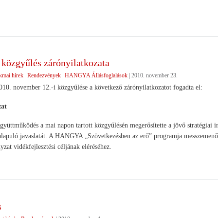
özgyűlés zárónyilatkozata
kmai hírek
Rendezvények
HANGYA Állásfoglalások
|
2010. november 23.
. november 12.-i közgyűlése a következő zárónyilatkozatot fogadta el:
zat
tműködés a mai napon tartott közgyűlésén megerősítette a jövő stratégiai irá
 alapuló javaslatát. A HANGYA „Szövetkezésben az erő” programja messzemenőe
yzat vidékfejlesztési céljának eléréséhez.
s