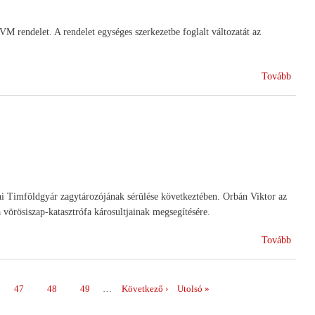
 rendelet. A rendelet egységes szerkezetbe foglalt változatát az
(Vált
Tovább
a
terme
csopo
elism
kapcs
szabá
kai Timföldgyár zagytározójának sérülése következtében. Orbán Viktor az
 vörösiszap-katasztrófa károsultjainak megsegítésére.
(Felh
Tovább
segíts
Page
47
Page
48
Page
49
…
Következő
Következő ›
Utolsó
Utolsó »
oldal
oldal