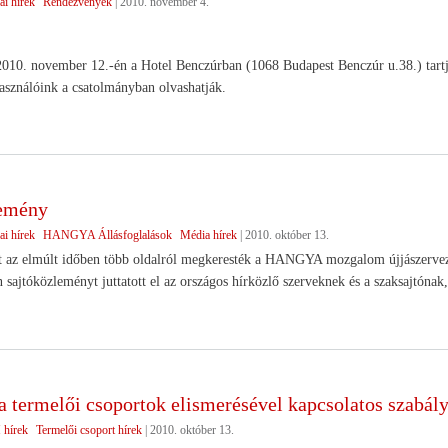
ai hírek
Rendezvények
|
2010. november 4.
. november 12.-én a Hotel Benczúrban (1068 Budapest Benczúr u.38.) tartja 
lhasználóink a csatolmányban olvashatják.
lemény
ai hírek
HANGYA Állásfoglalások
Média hírek
|
2010. október 13.
t az elmúlt időben több oldalról megkeresték a HANGYA mozgalom újjászervez
 sajtóközleményt juttatott el az országos hírközlő szerveknek és a szaksajtónak
 a termelői csoportok elismerésével kapcsolatos szabál
hírek
Termelői csoport hírek
|
2010. október 13.