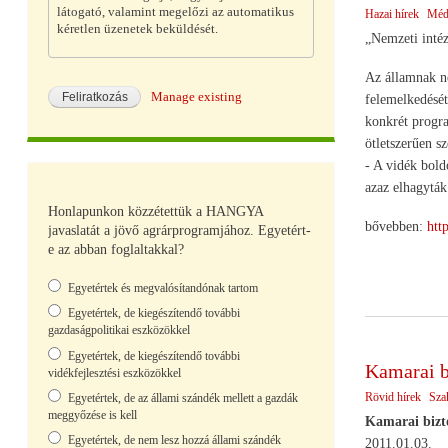
látogató, valamint megelőzi az automatikus
Hazai hírek
Médi
kéretlen üzenetek beküldését.
„Nemzeti inté
Az államnak ne
Manage existing
felemelkedését
konkrét progr
ötletszerűen s
- A vidék bold
azaz elhagytá
Honlapunkon közzétettük a HANGYA
bővebben:
htt
javaslatát a jövő agrárprogramjához. Egyetért-
e az abban foglaltakkal?
Választások
Egyetértek és megvalósítandónak tartom
Egyetértek, de kiegészítendő további
gazdaságpolitikai eszközökkel
Egyetértek, de kiegészítendő további
Kamarai b
vidékfejlesztési eszközökkel
Rövid hírek
Sza
Egyetértek, de az állami szándék mellett a gazdák
meggyőzése is kell
Kamarai bizt
Egyetértek, de nem lesz hozzá állami szándék
2011.01.03.