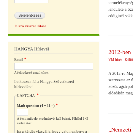
termelékenység
lendülete a Szé
eddiginél sokk
Jelszó visszaállítása
HANGYA Hírlevél
2012-ben
Email
VM hírek
Külfö
A feliratkozó email címe.
A 2012-re Mag
szervezete az 
Iratkozzon fel a Hangya Szövetkezeti
közös agrárpo
hírlevelére!
előadásán mege
CAPTCHA
Math question (4 + 11 =)
A fenti művelet eredményét kell beírni. Például 1+3
esetén 4-et.
„Nemzeti 
Ez a kérdés vizsgálja, hogy vajon ember-e a