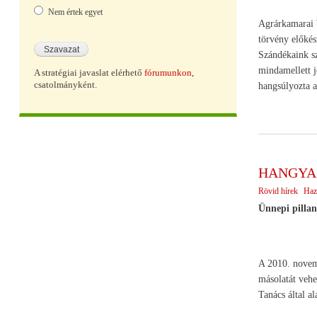
Nem értek egyet
Agrárkamarai b
törvény előkész
Szándékaink sz
mindamellett j
A stratégiai javaslat elérhető
fórumunkon
,
csatolmányként.
hangsúlyozta a 
HANGYA el
Rövid hírek
Haz
Ünnepi pillan
A 2010. novemb
másolatát vehe
Tanács által al