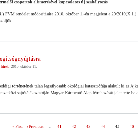
ermelői csoportok elismerésével kapcsolatos új szabályozás
.) FVM rendelet módosítására 2010. október 1.-én megjelent a 20/2010(X.1.) VM
zöljük.
egítségnyújtásra
hírek
|
2010. október 11.
ddigi történetének talán legsúlyosabb ökológiai katasztrófája alakult ki az Aj
emzetközi sajtótájékoztatóján Magyar Kármentő Alap létrehozását jelentette be a
Első
« First
Előző
‹ Previous
…
Page
41
Page
42
Page
43
Page
44
Page
45
Page
46
ás
oldal
oldal