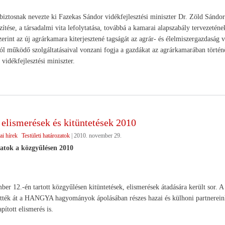
iztosnak nevezte ki Fazekas Sándor vidékfejlesztési miniszter Dr. Zöld Sándor
ítése, a társadalmi vita lefolytatása, továbbá a kamarai alapszabály tervezetének
erint az új agrárkamara kiterjesztené tagságát az agrár- és élelmiszergazdaság v
ól működő szolgáltatásaival vonzani fogja a gazdákat az agrárkamarában történő a
vidékfejlesztési miniszter.
ismerések és kitüntetések 2010
ai hírek
Testületi határozatok
|
2010. november 29.
atok a közgyűlésen 2010
er 12.-én tartott közgyűlésen kitüntetések, elismerések átadására került sor
tték át a HANGYA hagyományok ápolásában részes hazai és külhoni partnereink
apított elismerés is.