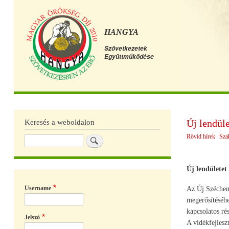
HANGYA
Szövetkezetek
Együttműködése
Főmenü
Új lendüle
Keresés a weboldalon
Rövid hírek
Sza
Keresés
Új lendületet
Username
Az Új Szécheny
megerősítéséhe
kapcsolatos rés
Jelszó
A vidékfejlesz