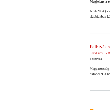
Megjelent a t
A 81/2004 (V.4
alábbiakban kö
Felhívás s
Rövid hírek
VM 
Felhívás
Magyarország e
október 9.-i n
Oldalszámoz