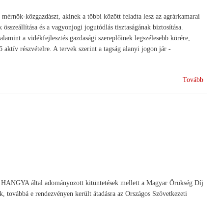
a
 mérnök-közgazdászt, akinek a többi között feladta lesz az agrárkamarai
HAN
 összeállítása és a vagyonjogi jogutódlás tisztaságának biztosítása.
elnök
alamint a vidékfejlesztés gazdasági szereplőinek legszélesebb körére,
ktív részvételre. A tervek szerint a tagság alanyi jogon jár -
(Kama
Tovább
biztos
irányí
az
agrár
. A HANGYA által adományozott kitüntetések mellett a Magyar Örökség Díj
, továbbá e rendezvényen került átadásra az Országos Szövetkezeti