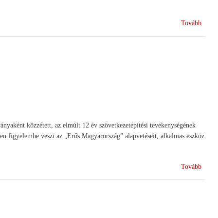
(HA
Tovább
elism
és
kitünt
2010)
nyaként közzétett, az elmúlt 12 év szövetkezetépítési tevékenységének
n figyelembe veszi az „Erős Magyarország” alapvetéseit, alkalmas eszköz
(HA
Tovább
közgy
zárón