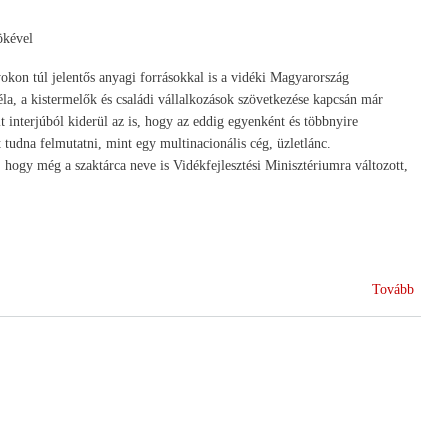
COPA
COG
ökével
éves
okon túl jelentős anyagi forrásokkal is a vidéki Magyarország
kongr
la, a kistermelők és családi vállalkozások szövetkezése kapcsán már
)
terjúból kiderül az is, hogy az eddig egyenként és többnyire
t tudna felmutatni, mint egy multinacionális cég, üzletlánc.
 hogy még a szaktárca neve is Vidékfejlesztési Minisztériumra változott,
(„Nem
Tovább
intéz
hálóz
gond
-
Interj
Szere
Béláv