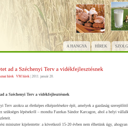
Ugrás
a
tartalomra
A HANGYA
HÍREK
SZOL
tet ad a Széchenyi Terv a vidékfejlesztésnek
kmai hírek
VM hírek
|
2011. január 20.
 ad a Széchenyi Terv a vidékfejlesztésnek
i Terv azokra az életképes elképzelésekre épít, amelyek a gazdaság szereplőitő
z szükséges lépésekről – mondta Fazekas Sándor Karcagon, ahol a helyi vállalko
zleteit.
tési miniszter kijelentette: a következő 15-20 évben nem élhetünk úgy, ahogy