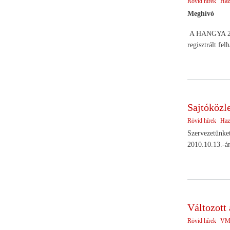
Rövid hírek
Haz
Meghívó
A HANGYA 2010
regisztrált fe
Sajtóköz
Rövid hírek
Haz
Szervezetünke
2010.10.13.-án
Változott
Rövid hírek
VM 