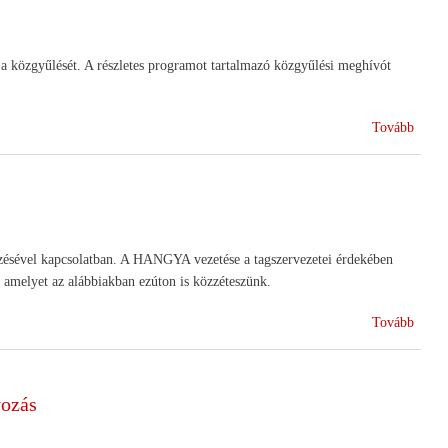
közgyűlését. A részletes programot tartalmazó közgyűlési meghívót
(Közg
Tovább
ésével kapcsolatban. A HANGYA vezetése a tagszervezetei érdekében
, amelyet az alábbiakban ezúton is közzéteszünk.
(Sajt
Tovább
yozás