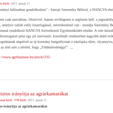
a hírek
|
2011. január 11.
zményi hálózatban gondolkodom” - Interjú Szeremley Bélával, a HANGYA eln
m csak szavakban, félszívvel, hanem tevőlegesen is segítenie kell, a jogszabály
, amelyre valódi esély összefogással, szövetkezéssel van - mondja Szeremley Bé
ammal rendelkező HANGYA Szövetkezeti Együttműködés elnöke. A vele készült in
zétosztogatott pénz egy jól szervezett, koordinált rendszerben nagyobb átütő erő
ogulásának alapelvét az új kormány hangsúlyosan a zászlajára tűzte, olyannyira,
k az első szót a névből, hogy „Földművelésügyi”…„
p://www.agribusiness.hu/article/335/
iztos irányítja az agrárkamarákat
kmai hírek
VM hírek
|
2011. január 11.
os irányítja az agrárkamarákat