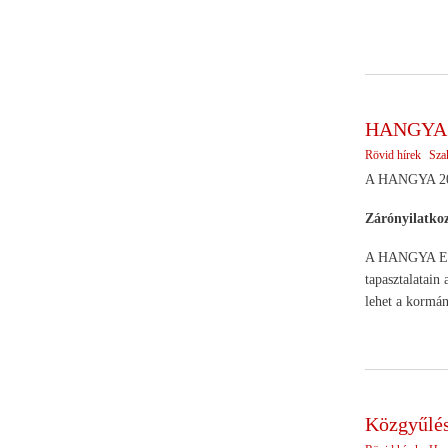
HANGYA k
Rövid hírek
Sza
A HANGYA 2010
Zárónyilatko
A HANGYA Együt
tapasztalatain
lehet a kormán
Közgyűlé