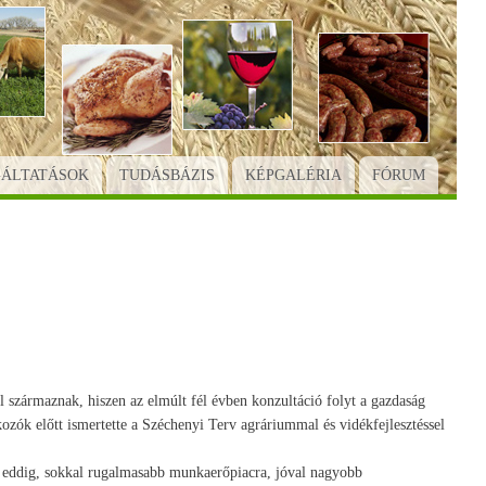
GÁLTATÁSOK
TUDÁSBÁZIS
KÉPGALÉRIA
FÓRUM
l származnak, hiszen az elmúlt fél évben konzultáció folyt a gazdaság
zók előtt ismertette a Széchenyi Terv agráriummal és vidékfejlesztéssel
an eddig, sokkal rugalmasabb munkaerőpiacra, jóval nagyobb