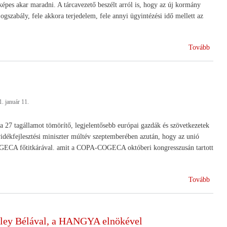
pes akar maradni. A tárcavezető beszélt arról is, hogy az új kormány
jogszabály, fele akkora terjedelem, fele annyi ügyintézési idő mellett az
(Új
Tovább
lendül
ad
a
Széch
. január 11.
Terv
a
vidékf
7 tagállamot tömörítő, legjelentősebb európai gazdák és szövetkezetek
)
vidékfejlesztési miniszter múltév szeptemberében azután, hogy az unió
OGECA főtitkárával. amit a COPA-COGECA októberi kongresszusán tartott
(2012
Tovább
ben
hazán
lesz
mley Bélával, a HANGYA elnökével
a