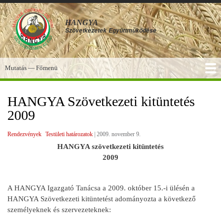
Ugrás
a
HANGYA
tartalomra
Szövetkezetek
Együttműködése
Mutatás — Főmenü
Főmenü
SZOLGÁLTATÁSOK
KÉPGALÉRIA
TUDÁSBÁZIS
A HANGYA
FÓRUM
HÍREK
HANGYA Szövetkezeti kitüntetés
2009
Rendezvények
Testületi határozatok
|
2009. november 9.
HANGYA szövetkezeti kitüntetés
2009
A HANGYA Igazgató Tanácsa a 2009. október 15.-i ülésén a
HANGYA Szövetkezeti kitüntetést adományozta a következő
személyeknek és szervezeteknek: