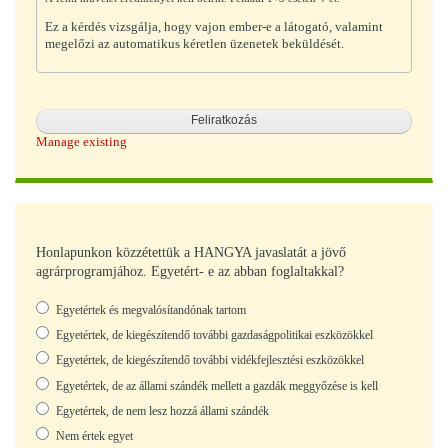
Ez a kérdés vizsgálja, hogy vajon ember-e a látogató, valamint
megelőzi az automatikus kéretlen üzenetek beküldését.
Manage existing
Honlapunkon közzétettük a HANGYA javaslatát a jövő
agrárprogramjához. Egyetért- e az abban foglaltakkal?
Választások
Egyetértek és megvalósítandónak tartom
Egyetértek, de kiegészítendő további gazdaságpolitikai eszközökkel
Egyetértek, de kiegészítendő további vidékfejlesztési eszközökkel
Egyetértek, de az állami szándék mellett a gazdák meggyőzése is kell
Egyetértek, de nem lesz hozzá állami szándék
Nem értek egyet