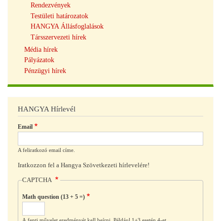
Rendezvények
Testületi határozatok
HANGYA Állásfoglalások
Társszervezeti hírek
Média hírek
Pályázatok
Pénzügyi hírek
HANGYA Hírlevél
Email
A feliratkozó email címe.
Iratkozzon fel a Hangya Szövetkezeti hírlevelére!
CAPTCHA
Math question (13 + 5 =)
A fenti művelet eredményét kell beírni. Például 1+3 esetén 4-et.