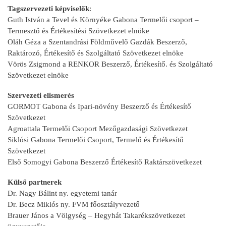
Tagszervezeti képviselők
:
Guth István a Tevel és Környéke Gabona Termelői csoport –
Termesztő és Értékesítési Szövetkezet elnöke
Oláh Géza a Szentandrási Földművelő Gazdák Beszerző,
Raktározó, Értékesítő és Szolgáltató Szövetkezet elnöke
Vörös Zsigmond a RENKOR Beszerző, Értékesítő. és Szolgáltató
Szövetkezet elnöke
Szervezeti elismerés
GORMOT Gabona és Ipari-növény Beszerző és Értékesítő
Szövetkezet
Agroattala Termelői Csoport Mezőgazdasági Szövetkezet
Siklósi Gabona Termelői Csoport, Termelő és Értékesítő
Szövetkezet
Első Somogyi Gabona Beszerző Értékesítő Raktárszövetkezet
Külső partnerek
Dr. Nagy Bálint ny. egyetemi tanár
Dr. Becz Miklós ny. FVM főosztályvezető
Brauer János a Völgység – Hegyhát Takarékszövetkezet