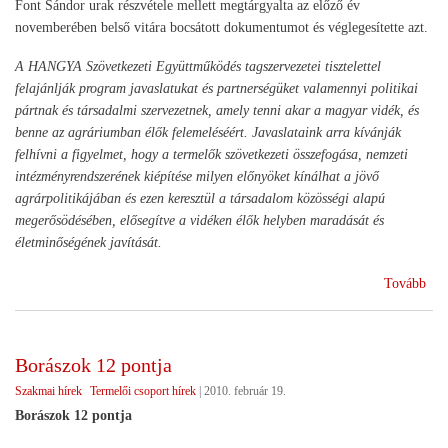
Font Sándor urak részvétele mellett megtárgyalta az előző év
novemberében belső vitára bocsátott dokumentumot és véglegesítette azt.
A HANGYA Szövetkezeti Együttműködés tagszervezetei tisztelettel
felajánlják program javaslatukat és partnerségüket valamennyi politikai
pártnak és társadalmi szervezetnek, amely tenni akar a magyar vidék, és
benne az agráriumban élők felemeléséért. Javaslataink arra kívánják
felhívni a figyelmet, hogy a termelők szövetkezeti összefogása, nemzeti
intézményrendszerének kiépítése milyen előnyöket kínálhat a jövő
agrárpolitikájában és ezen keresztül a társadalom közösségi alapú
megerősödésében, elősegítve a vidéken élők helyben maradását és
életminőségének javítását.
(A
Tovább
HA
java
a
Borászok 12 pontja
jöv
Szakmai hírek
Termelői csoport hírek
|
2010. február 19.
agr
Borászok 12 pontja