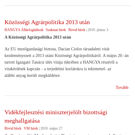
HA
a
Mag
Közösségi Agrárpolitika 2013 után
Örö
HANGYA Állásfoglalások
Szakmai hírek
Rövid hírek
|
2010. június 3.
rész
A Közösségi Agrárpolitika 2013 után
Az EU mezőgazdasági biztosa, Dacian Ciolos társadalmi vitát
kezdeményezett a 2013 utáni Közösségi Agrárpolitikáról. A május 20.-án
tartott Igazgató Tanácsi ülés vitája tükrében a HANGYA részéről a
vitakérdések kapcsán - a terjedelmi korlátokra is tekintettel- az
alábbi anyag került megküldésre.
(Kö
Tovább
Agr
201
utá
Vidékfejlesztési miniszterjelölt bizottsági
meghallgatása
Rövid hírek
VM hírek
|
2010. május 27.