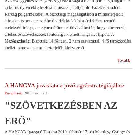
Az Országgyűlés Mezőgazdasági Bizottsága a mai napon meghallgatta az
új kormány vidékfejlesztési miniszter jelöltjét, dr. Fazekas Sándort,
Karcag polgármesterét. A bizottsági meghallgatáson a miniszterjelölt
átfogóan ismertette az élhető vidék kialakítása érdekében teendő
cselekvési irányt, amelyben örömmel üdvözölhettük, hogy a beszerző,
értékesítő szövetkezetek fontossága kiemelt hangsúlyt kapott. A
Mezőgazdasági Bizottság 14 fő igen, 2 nem szavazattal, 4 fő tartózkodása
mellett támogatta a miniszterjelölt kinevezését.
(Vid
Tovább
mini
bizo
meg
A HANGYA javaslata a jövő agrárstratégiájához
Rövid hírek
|
2010. március 4.
"SZÖVETKEZÉSBEN AZ
ERŐ"
A HANGYA Igazgató Tanácsa 2010. február 17.-én Matolcsy György és