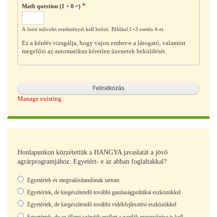
Math question (1 + 0 =)
A fenti művelet eredményét kell beírni. Például 1+3 esetén 4-et.
Ez a kérdés vizsgálja, hogy vajon ember-e a látogató, valamint
megelőzi az automatikus kéretlen üzenetek beküldését.
Manage existing
Honlapunkon közzétettük a HANGYA javaslatát a jövő
agrárprogramjához. Egyetért- e az abban foglaltakkal?
Választások
Egyetértek és megvalósítandónak tartom
Egyetértek, de kiegészítendő további gazdaságpolitikai eszközökkel
Egyetértek, de kiegészítendő további vidékfejlesztési eszközökkel
Egyetértek, de az állami szándék mellett a gazdák meggyőzése is kell