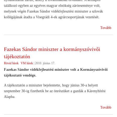
találkozó egyben az egyéves magyar elnökség záróeseménye volt,
melynek végén Fazekas Sándor vidékfejlesztési miniszter a szlovák
kollégájának átadta a Visegrádi 4-ek agrárcsoportjának vezetését.
(Él
Tovább
vid
aka
a
Fazekas Sándor miniszter a kormányszóvivői
V4-
tájékoztatón
ek
agr
Rövid hírek
VM hírek
|
2010. június 17.
Fazekas Sándor vidékfejlesztési miniszter volt a Kormányszóvivői
tájékoztató vendége.
A tájékoztatón a miniszter bejelentette, hogy június 30-a helyett
szeptember 30-ig fizethetik be az önrészüket a gazdák a Kárenyhítési
Alapba.
(Fa
Tovább
Sán