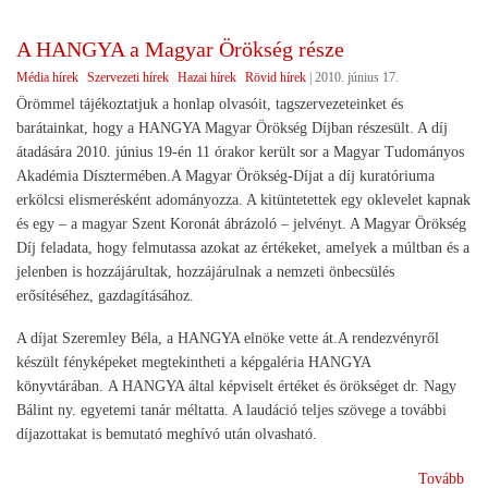
min
a
A HANGYA a Magyar Örökség része
kor
Média hírek
Szervezeti hírek
Hazai hírek
Rövid hírek
|
2010. június 17.
táj
Örömmel tájékoztatjuk a honlap olvasóit, tagszervezeteinket és
barátainkat, hogy a HANGYA Magyar Örökség Díjban részesült. A díj
átadására 2010. június 19-én 11 órakor került sor a Magyar Tudományos
Akadémia Dísztermében.A Magyar Örökség-Díjat a díj kuratóriuma
erkölcsi elismerésként adományozza. A kitüntetettek egy oklevelet kapnak
és egy – a magyar Szent Koronát ábrázoló – jelvényt. A Magyar Örökség
Díj feladata, hogy felmutassa azokat az értékeket, amelyek a múltban és a
jelenben is hozzájárultak, hozzájárulnak a nemzeti önbecsülés
erősítéséhez, gazdagításához.
A díjat Szeremley Béla, a HANGYA elnöke vette át.A rendezvényről
készült fényképeket megtekintheti a képgaléria HANGYA
könyvtárában. A HANGYA által képviselt értéket és örökséget dr. Nagy
Bálint ny. egyetemi tanár méltatta. A laudáció teljes szövege a további
díjazottakat is bemutató meghívó után olvasható.
(A
Tovább