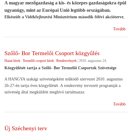
A magyar mezőgazdaság a kis- és közepes gazdaságokra épül
ugyanúgy, mint az Európai Unió legtöbb országában.
Elkészült a Vidékfejlesztési Minisztérium második félévi akcióterve
,
(El
Tovább
a
Vidé
Min
Szőlő- Bor Termelői Csoport közgyűlés
más
Hazai hírek
Termelői csoport hírek
Rendezvények
|
2010. augusztus 24.
félé
akc
Közgyűlését tartja a Szőlő- Bor Termelői Csoportok Szövetsége
A HANGYA szakági szövetségeként működő szervezet 2010. augusztus
26-27-én tartja éves közgyűlését. A rendezvény tervezett programját a
szövetség által megküldött meghívó tartalmazza:
(Sz
Tovább
Bor
Ter
Cso
Új Széchenyi terv
köz