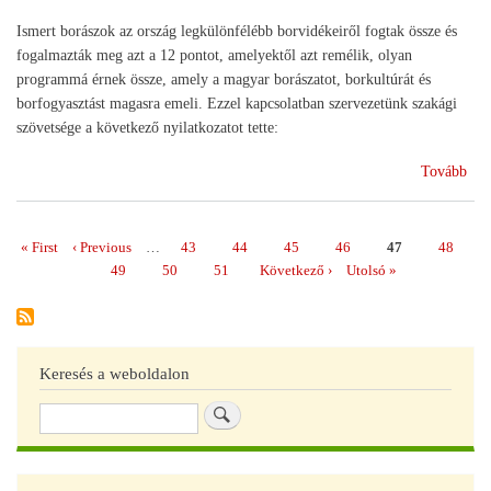
Ismert borászok az ország legkülönfélébb borvidékeiről fogtak össze és
fogalmazták meg azt a 12 pontot, amelyektől azt remélik, olyan
programmá érnek össze, amely a magyar borászatot, borkultúrát és
borfogyasztást magasra emeli. Ezzel kapcsolatban szervezetünk szakági
szövetsége a következő nyilatkozatot tette:
(Bo
Tovább
12
pon
Első
« First
Előző
‹ Previous
…
Page
43
Page
44
Page
45
Page
46
Page
47
Page
48
Oldalszámozás
oldal
oldal
Page
49
Page
50
Page
51
Következő
Következő ›
Utolsó
Utolsó »
oldal
oldal
Keresés a weboldalon
Keresés