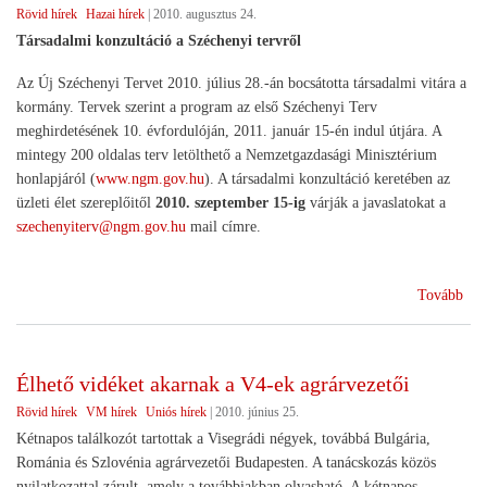
Rövid hírek
Hazai hírek
|
2010. augusztus 24.
Társadalmi konzultáció a Széchenyi tervről
Az Új Széchenyi Tervet 2010. július 28.-án bocsátotta társadalmi vitára a
kormány. Tervek szerint a program az első Széchenyi Terv
meghirdetésének 10. évfordulóján, 2011. január 15-én indul útjára. A
mintegy 200 oldalas terv letölthető a Nemzetgazdasági Minisztérium
honlapjáról (
www.ngm.gov.hu
). A társadalmi konzultáció keretében az
üzleti élet szereplőitől
2010. szeptember 15-ig
várják a javaslatokat a
szechenyiterv@ngm.gov.hu
mail címre.
(Új
Tovább
Szé
terv
Élhető vidéket akarnak a V4-ek agrárvezetői
Rövid hírek
VM hírek
Uniós hírek
|
2010. június 25.
Kétnapos találkozót tartottak a Visegrádi négyek, továbbá Bulgária,
Románia és Szlovénia agrárvezetői Budapesten. A tanácskozás közös
nyilatkozattal zárult, amely a továbbiakban olvasható. A kétnapos