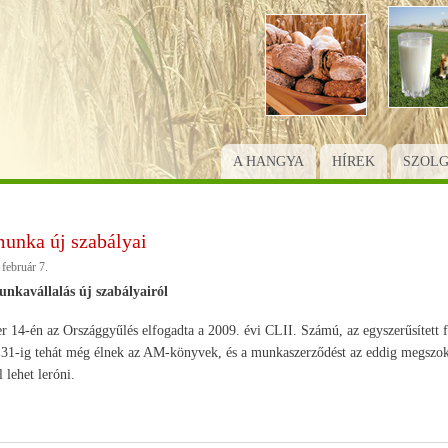
Ugrás
a
tartalomra
A HANGYA
HÍREK
SZOL
unka új szabályai
február 7.
nkavállalás új szabályairól
 14-én az Országgyűlés elfogadta a 2009. évi CLII. Számú, az egyszerűsített fog
 31-ig tehát még élnek az AM-könyvek, és a munkaszerződést az eddig megszok
 lehet leróni.