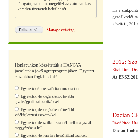
látogató, valamint megelőzi az automatikus
kéretlen üzenetek beküldését.
Ha a szakpolit
gazdálkodói te
készített, 2010
Manage existing
2012: Szö
Honlapunkon közzétettük a HANGYA
Rövid hírek
Ors
javaslatát a jövő agrárprogramjához. Egyetért-
e az abban foglaltakkal?
Az ENSZ 2012
Választások
Egyetértek és megvalósítandónak tartom
Egyetértek, de kiegészítendő további
gazdaságpolitikai eszközökkel
Egyetértek, de kiegészítendő további
Dacian Ci
vidékfejlesztési eszközökkel
Egyetértek, de az állami szándék mellett a gazdák
Rövid hírek
Uni
meggyőzése is kell
Dacian Ciolos
Egyetértek, de nem lesz hozzá állami szándék