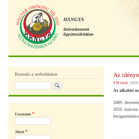
HANGYA
Szövetkezetek
Együttműködése
Főmenü
Az idénym
Keresés a weboldalon
VM hírek
|
2010. 
Keresés
Az alkalmi mu
2009. december
2010. március
Username
beragasztásával
Jelszó