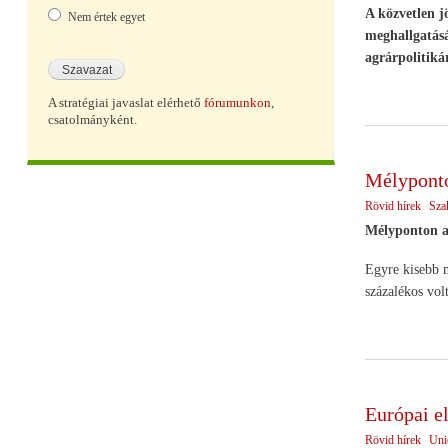
A közvetlen j
Nem értek egyet
meghallgatásá
agrárpolitiká
A stratégiai javaslat elérhető
fórumunkon
,
csatolmányként.
Mélyponto
Rövid hírek
Sza
Mélyponton a
Egyre kisebb m
százalékos volt
Európai e
Rövid hírek
Uni