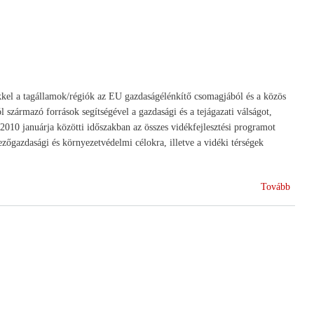
új
szabál
ekkel a tagállamok/régiók az EU gazdaságélénkítő csomagjából és a közös
származó források segítségével a gazdasági és a tejágazati válságot,
2010 januárja közötti időszakban az összes vidékfejlesztési programot
ezőgazdasági és környezetvédelmi célokra, illetve a vidéki térségek
(Ötmi
Tovább
Euro
vidékf