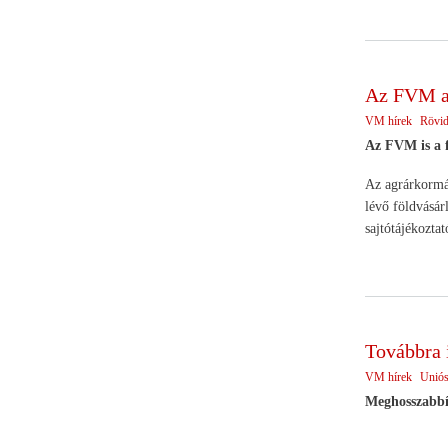
Az FVM a 
VM hírek
Rövid
Az FVM is a f
Az agrárkormán
lévő földvásár
sajtótájékoztat
Továbbra 
VM hírek
Uniós
Meghosszabbít