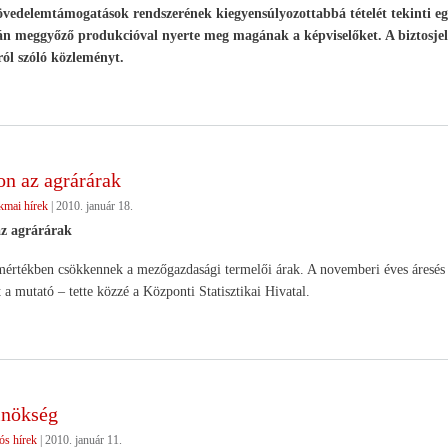
övedelemtámogatások rendszerének kiegyensúlyozottabbá tételét tekinti eg
n meggyőző produkcióval nyerte meg magának a képviselőket. A biztosjelö
ról szóló közleményt.
n az agrárárak
kmai hírek
|
2010. január 18.
z agrárárak
értékben csökkennek a mezőgazdasági termelői árak. A novemberi éves áresés 5
 a mutató – tette közzé a Központi Statisztikai Hivatal.
lnökség
ós hírek
|
2010. január 11.