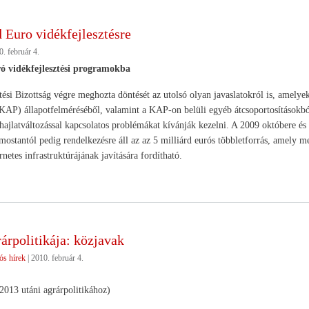
 Euro vidékfejlesztésre
. február 4.
ró vidékfejlesztési programokba
tési Bizottság végre meghozta döntését az utolsó olyan javaslatokról is, amely
(KAP) állapotfelméréséből, valamint a KAP-on belüli egyéb átcsoportosításokból 
hajlatváltozással kapcsolatos problémákat kívánják kezelni. A 2009 októbere és 
mostantól pedig rendelkezésre áll az az 5 milliárd eurós többletforrás, amely m
rnetes infrastruktúrájának javítására fordítható.
árpolitikája: közjavak
ós hírek
|
2010. február 4.
013 utáni agrárpolitikához)