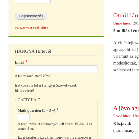
Ötmilliárd
Uniós hírek
|
2010
Jelszó visszaállítása
5 milliárd eu
A Vidékfejlesz
agrárpolitika 
HANGYA Hírlevél
valamint az ég
Email
módosították, 
szélessávú inte
A feliratkozó email címe.
Iratkozzon fel a Hangya Szövetkezeti
hírlevelére!
CAPTCHA
A jövö agr
Math question (1 + 3 =)
Rövid hírek
Uni
Közjavak
A fenti művelet eredményét kell beírni. Például 1+3
esetén 4-et.
(Tanulmány a 2
Ez a kérdés vizsgálja, hogy vajon ember-e a