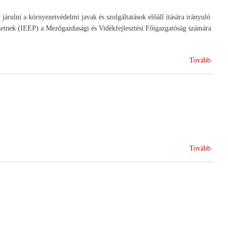
árulni a környezetvédelmi javak és szolgáltatások előáll ítására irányuló
ézetnek (IEEP) a Mezőgazdasági és Vidékfejlesztési Főigazgatóság számára
(A
Tovább
jövö
agrárp
közja
(2012
Tovább
Szöve
éve)