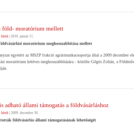
föld- moratórium mellett
 hírek
|
2010. január 11.
öldvásárlási moratórium meghosszabbítása mellett
yzat egyetért az MSZP frakció agrármunkacsoportja által a 2009 december elejé
lási moratórium kétéves meghosszabbítására - közölte Gőgös Zoltán, a Földműv
óján.
is adható állami támogatás a földvásárláshoz
 hírek
|
2009. december 30.
ották földvásárlás állami támogatásának lehetőségét