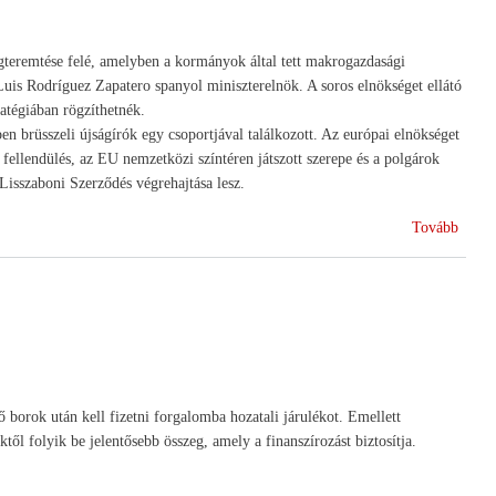
teremtése felé, amelyben a kormányok által tett makrogazdasági
Luis Rodríguez Zapatero spanyol miniszterelnök. A soros elnökséget ellátó
ratégiában rögzíthetnék.
en brüsszeli újságírók egy csoportjával találkozott. Az európai elnökséget
fellendülés, az EU nemzetközi színtéren játszott szerepe és a polgárok
 Lisszaboni Szerződés végrehajtása lesz.
(Euró
Tovább
elnök
 borok után kell fizetni forgalomba hozatali járulékot. Emellett
l folyik be jelentősebb összeg, amely a finanszírozást biztosítja.