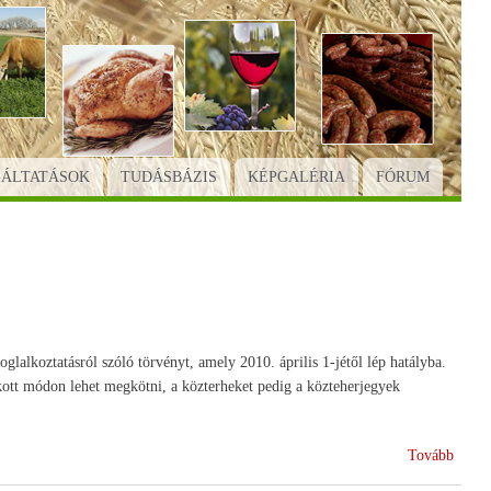
GÁLTATÁSOK
TUDÁSBÁZIS
KÉPGALÉRIA
FÓRUM
lalkoztatásról szóló törvényt, amely 2010. április 1-jétől lép hatályba.
ott módon lehet megkötni, a közterheket pedig a közteherjegyek
(Az
Tovább
idén