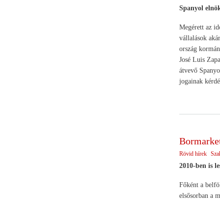
Spanyol elnö
Megérett az id
vállalások aká
ország kormányf
José Luis Zapa
átvevő Spanyol
jogainak kérdé
Bormarket
Rövid hírek
Sza
2010-ben is l
Főként a belfö
elsősorban a m