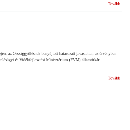
(Borm
Tovább
2010-
ben)
n, az Országgyűlésnek benyújtott határozati javaslattal, az érvényben
elésügyi és Vidékfejlesztési Minisztérium (FVM) államtitkár
(Az
Tovább
FVM
a
föld-
morat
mellet