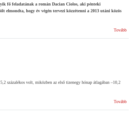
yik fő feladatának a román Dacian Ciolos, aki pénteki
lt elmondta, hogy év végén tervezi közzétenni a 2013 utáni közös
(Daci
Tovább
Ciolo
parla
megha
,2 százalékos volt, miközben az első tizenegy hónap átlagában –10,2
(Mély
Tovább
az
agrár