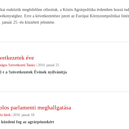
ikai eszközök megfelelően célzottak, a Közös Agrárpolitika érdemben hozzá tud j
vékenységhez. Erre a következtetésre jutott az Európai Környezetpolitikai Int
. január 25.-én közzétett jelentése.
vetkezetek éve
zágos Szövetkezeti Tanács
|
2010. január 25.
-t a Szövetkezetek Évének nyilvánítja
olos parlamenti meghallgatása
ós hírek
|
2010. január 18.
 küzdeni fog az agrárpénzekért