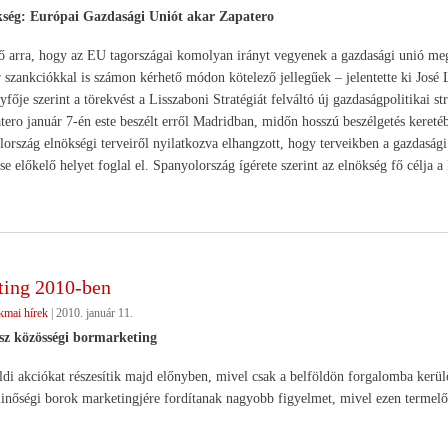
kség: Európai Gazdasági Uniót akar Zapatero
ő arra, hogy az EU tagországai komolyan irányt vegyenek a gazdasági unió meg
r szankciókkal is számon kérhető módon kötelező jellegűek – jelentette ki José 
ője szerint a törekvést a Lisszaboni Stratégiát felváltó új gazdaságpolitikai st
tero január 7-én este beszélt erről Madridban, midőn hosszú beszélgetés keretéb
ország elnökségi terveiről nyilatkozva elhangzott, hogy terveikben a gazdasági 
se előkelő helyet foglal el. Spanyolország ígérete szerint az elnökség fő célja a
ing 2010-ben
kmai hírek
|
2010. január 11.
esz közösségi bormarketing
ldi akciókat részesítik majd előnyben, mivel csak a belföldön forgalomba kerülő
inőségi borok marketingjére fordítanak nagyobb figyelmet, mivel ezen termelőktő