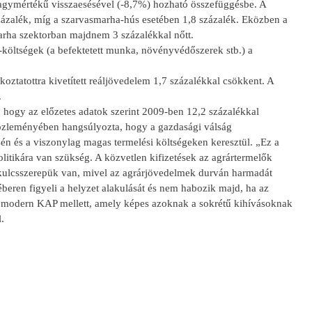
k nagymértékű visszaesésével (-8,7%) hozható összefüggésbe. A
százalék, míg a szarvasmarha-hús esetében 1,8 százalék. Eközben a
marha szektorban majdnem 3 százalékkal nőtt.
költségek (a befektetett munka, növényvédőszerek stb.) a
oztatottra kivetített reáljövedelem 1,7 százalékkal csökkent. A
.
hogy az előzetes adatok szerint 2009-ben 12,2 százalékkal
 Közleményében hangsúlyozta, hogy a gazdasági válság
én és a viszonylag magas termelési költségeken keresztül. „Ez a
itikára van szükség. A közvetlen kifizetések az agrártermelők
kulcsszerepük van, mivel az agrárjövedelmek durván harmadát
 éberen figyeli a helyzet alakulását és nem habozik majd, ha az
egy modern KAP mellett, amely képes azoknak a sokrétű kihívásoknak
.