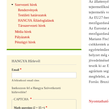
Az állattenyé
Szervezeti hírek
tejtermelőkné
Rendezvények
tejtermelés v
Testületi határozatok
Az EU27-ben 
HANGYA Állásfoglalások
mezőgazdaság
Társszervezeti hírek
Az Eurostat a
Média hírek
mezőgazdaság
Pályázatok
Mariann Fisc
Pénzügyi hírek
csökkentek a
egyértelműen
helyzet még e
jövedelmének
HANGYA Hírlevél
teszik ki az 
Email
agrárium segí
megfelelni, 
A feliratkozó email címe.
Forrás: Bruxi
Iratkozzon fel a Hangya Szövetkezeti
hírlevelére!
CAPTCHA
Nyomtatható 
Math question (2 + 15 =)