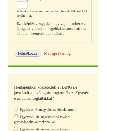
A fenti művelet eredményét kell beírni. Például 1+3
esetén 4-et.
Ez a kérdés vizsgálja, hogy vajon ember-e a
látogató, valamint megelőzi az automatikus
kéretlen üzenetek beküldését.
Manage existing
Honlapunkon közzétettük a HANGYA
javaslatát a jövő agrárprogramjához. Egyetért-
e az abban foglaltakkal?
Választások
Egyetértek és megvalósítandónak tartom
Egyetértek, de kiegészítendő további
gazdaságpolitikai eszközökkel
Egyetértek, de kiegészítendő további