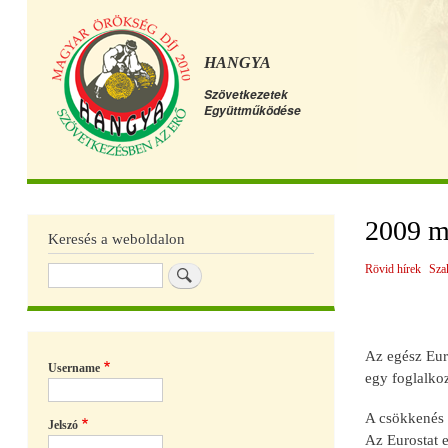
HANGYA
Szövetkezetek
Együttműködése
Főmenü
2009 m
Keresés a weboldalon
Rövid hírek
Sza
Keresés
Az egész Eur
Username
egy foglalkoz
A csökkenés 
Jelszó
Az Eurostat e