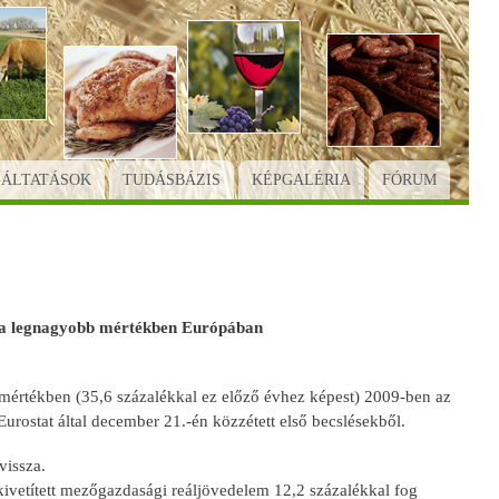
GÁLTATÁSOK
TUDÁSBÁZIS
KÉPGALÉRIA
FÓRUM
 a legnagyobb mértékben Európában
értékben (35,6 százalékkal ez előző évhez képest) 2009-ben az
Eurostat által december 21.-én közzétett első becslésekből.
vissza.
 kivetített mezőgazdasági reáljövedelem 12,2 százalékkal fog