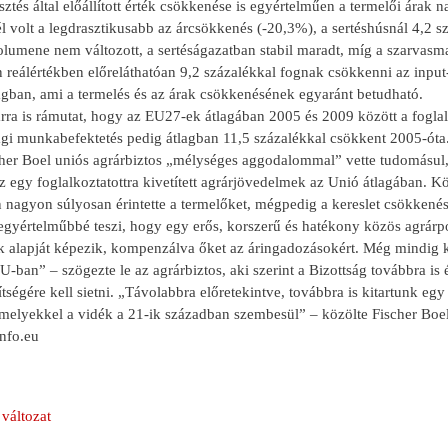
sztés által előállított érték csökkenése is egyértelműen a termelői ára
l volt a legdrasztikusabb az árcsökkenés (-20,3%), a sertéshúsnál 4,2 
olumene nem változott, a sertéságazatban stabil maradt, míg a szarvas
reálértékben előreláthatóan 9,2 százalékkal fognak csökkenni az input-
ban, ami a termelés és az árak csökkenésének egyaránt betudható.
rra is rámutat, hogy az EU27-ek átlagában 2005 és 2009 között a foglalk
i munkabefektetés pedig átlagban 11,5 százalékkal csökkent 2005-óta
her Boel uniós agrárbiztos „mélységes aggodalommal” vette tudomásul, 
z egy foglalkoztatottra kivetített agrárjövedelmek az Unió átlagában.
 nagyon súlyosan érintette a termelőket, mégpedig a kereslet csökkenés
gyértelműbbé teszi, hogy egy erős, korszerű és hatékony közös agrárpol
 alapját képezik, kompenzálva őket az áringadozásokért. Még mindig 
EU-ban” – szögezte le az agrárbiztos, aki szerint a Bizottság továbbra is
tségére kell sietni. „Távolabbra előretekintve, továbbra is kitartunk 
amelyekkel a vidék a 21-ik században szembesül” – közölte Fischer Boel
nfo.eu
változat