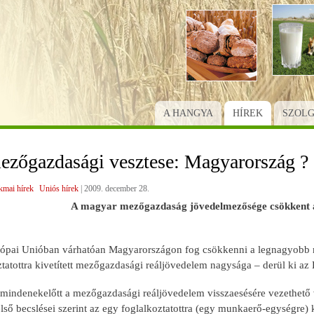
Ugrás
a
tartalomra
A HANGYA
HÍREK
SZOL
ezőgazdasági vesztese: Magyarország ?
kmai hírek
Uniós hírek
|
2009. december 28.
A magyar mezőgazdaság jövedelmezősége csökkent
ópai Unióban várhatóan Magyarországon fog csökkenni a legnagyobb m
tatottra kivetített mezőgazdasági reáljövedelem nagysága – derül ki az 
mindenekelőtt a mezőgazdasági reáljövedelem visszaesésére vezethető 
lső becslései szerint az egy foglalkoztatottra (egy munkaerő-egységre)