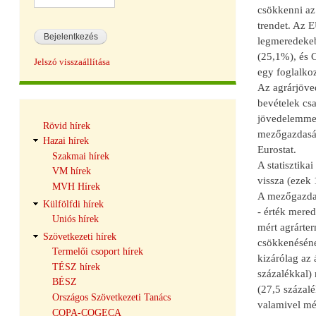
csökkenni az
trendet. Az E
legmeredekeb
(25,1%), és 
Jelszó visszaállítása
egy foglalkoz
Az agrárjöve
bevételek cs
Hírek
jövedelemmel
Rövid hírek
navigáció
mezőgazdaság
Hazai hírek
Eurostat.
Szakmai hírek
A statisztika
VM hírek
vissza (ezek 
MVH Hírek
A mezőgazdasá
Külfölfdi hírek
- érték mere
Uniós hírek
mért agrárter
Szövetkezeti hírek
csökkenésének
Termelői csoport hírek
kizárólag az
TÉSZ hírek
százalékkal)
BÉSZ
(27,5 százal
Országos Szövetkezeti Tanács
valamivel mér
COPA-COGECA