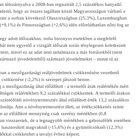
 túlszárnyalva a 2008-ban regisztrált 2,5 százalékos hanyatló
 kiderül, hogy az összes tagállam közül Magyarországon várható a
b mint a sorban következő Olaszországban (25,3%), Luxemburgban
+9,1%) és Finnországban (+2,6%) idén előreláthatóan nőni fog az
 egy adott időszakban, noha bizonyos esetekben a megfelelő
át nem egyenlő a vizsgált időszak során ténylegesen keletkezett
eni, mivel ez az adat nem tartalmazza a más forrásokból (nem
származó jövedelemből) származó jövedelmeket – mutat rá az
ősorban a mezőgazdasági reáljövedelmek csökkenésére vezethető
 csökkenése (-2,2%) is szerepet játszott benne.
a mezőgazdaság által előállított - a termelői árak reálértékén mért
tségek reálértékben 9,2 százalékkal csökkentek. A termelői árakon
 szántóföldi növénytermesztés által előállított érték 13,2 százalékos
onítja. Ami a növénytermesztést illeti, az értékcsökkenés szinte
 az előállított mennyiség csak szerény mértékben (0,8
ban visszaestek, de a legnagyobb mértékben a gabonafélék esetében
ag hasznosított magvaknál (-15,6%) és a gyümölcsöknél (12,3%)
lékkal csökkenhet a tavalyi évhez képest.