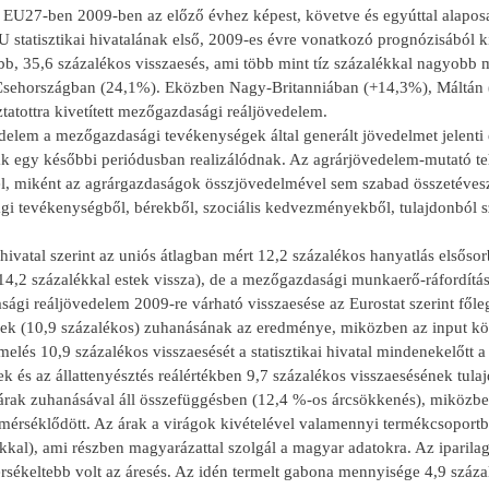
 EU27-ben 2009-ben az előző évhez képest, követve és egyúttal alaposan
U statisztikai hivatalának első, 2009-es évre vonatkozó prognózisából
b, 35,6 százalékos visszaesés, ami több mint tíz százalékkal nagyob
Csehországban (24,1%). Eközben Nagy-Britanniában (+14,3%), Máltán (
tatottra kivetített mezőgazdasági reáljövedelem.
delem a mezőgazdasági tevékenységek által generált jövedelmet jelenti
ak egy későbbi periódusban realizálódnak. Az agrárjövedelem-mutató teh
, miként az agrárgazdaságok összjövedelmével sem szabad összetéveszt
i tevékenységből, bérekből, szociális kedvezményekből, tulajdonból 
i hivatal szerint az uniós átlagban mért 12,2 százalékos hanyatlás els
14,2 százalékkal estek vissza), de a mezőgazdasági munkaerő-ráfordítás
gi reáljövedelem 2009-re várható visszaesése az Eurostat szerint főleg 
dek (10,9 százalékos) zuhanásának az eredménye, miközben az input köl
melés 10,9 százalékos visszaesését a statisztikai hivatal mindenekelőtt a
 és az állattenyésztés reálértékben 9,7 százalékos visszaesésének tulajd
 árak zuhanásával áll összefüggésben (12,4 %-os árcsökkenés), miközben
 mérséklődött. Az árak a virágok kivételével valamennyi termékcsoport
ékkal), ami részben magyarázattal szolgál a magyar adatokra. Az iparil
sékeltebb volt az áresés. Az idén termelt gabona mennyisége 4,9 száza