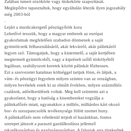
Zalában ismert sózókörte vagy tüskekörte szaporítását.
Meglepődve tapasztaltuk, hogy egyáltalán létezik ilyen jogszabály
még 2003-ból
.
Lejárt a muslicakergető pénzügyőrök kora
Lehetővé tesszük, hogy a magyar emberek az európai
gyakorlatnak megfelelően szabadon döntsenek a saját
gyümölcseik felhasználásáról, akár lekvárról, akár pálinkáról
legyen szó. Támogatjuk, hogy a kistermelő, a saját kertjében
megtermelt gyümölcsből, vagy a kipréselt szőlő törkölyéből
legálisan, szabályozott keretek között pálinkát főzhessen.
Ezt a szervezetet hatalmas költséggel tartjuk fönn, és látjuk, a
vám- és pénzügyi fegyelem milyen szinten van az országban,
milyen bevételek estek ki az elmúlt években, milyen százmilliós
csalások, adóelkerülések voltak. Meg kell szüntetni azt a
gyakorlatot, hogy a hatóság a kisembereket vegzálja a
pálinkafőzés miatt, ugyanakkor a milliós, milliárdos kárt okozó
bor- és szeszpancsolók tevékenysége fölött szemet huny.
A pálinkafőzés nem véletlenül terjedt el hazánkban, fontos
szerepet játszott a paraszti gazdálkodásra jellemző
takarékosságban és gazdaságosságban. A falusiak arra törekedtek,