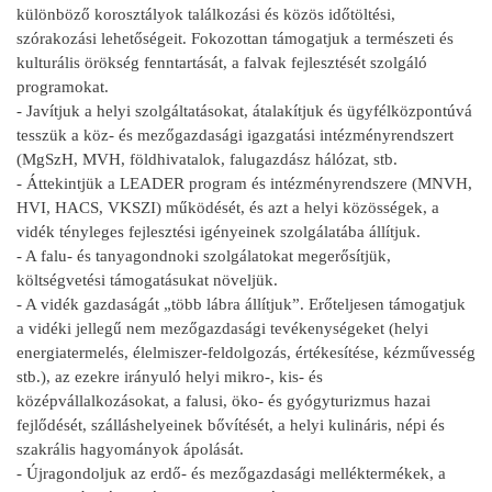
különböző korosztályok találkozási és közös időtöltési,
szórakozási lehetőségeit. Fokozottan támogatjuk a természeti és
kulturális örökség fenntartását, a falvak fejlesztését szolgáló
programokat.
- Javítjuk a helyi szolgáltatásokat, átalakítjuk és ügyfélközpontúvá
tesszük a köz- és mezőgazdasági igazgatási intézményrendszert
(MgSzH, MVH, földhivatalok, falugazdász hálózat, stb.
- Áttekintjük a LEADER program és intézményrendszere (MNVH,
HVI, HACS, VKSZI) működését, és azt a helyi közösségek, a
vidék tényleges fejlesztési igényeinek szolgálatába állítjuk.
- A falu- és tanyagondnoki szolgálatokat megerősítjük,
költségvetési támogatásukat növeljük.
- A vidék gazdaságát „több lábra állítjuk”. Erőteljesen támogatjuk
a vidéki jellegű nem mezőgazdasági tevékenységeket (helyi
energiatermelés, élelmiszer-feldolgozás, értékesítése, kézművesség
stb.), az ezekre irányuló helyi mikro-, kis- és
középvállalkozásokat, a falusi, öko- és gyógyturizmus hazai
fejlődését, szálláshelyeinek bővítését, a helyi kulináris, népi és
szakrális hagyományok ápolását.
- Újragondoljuk az erdő- és mezőgazdasági melléktermékek, a