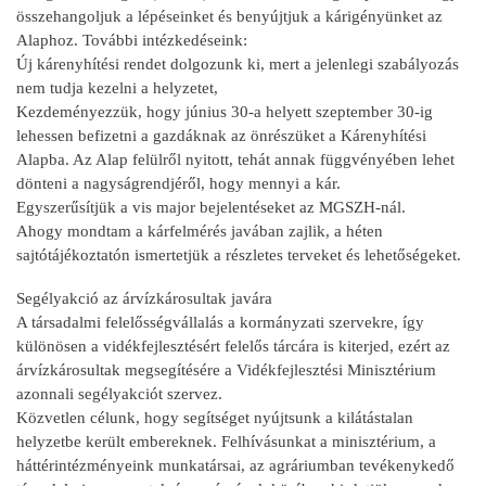
összehangoljuk a lépéseinket és benyújtjuk a kárigényünket az
Alaphoz. További intézkedéseink:
Új kárenyhítési rendet dolgozunk ki, mert a jelenlegi szabályozás
nem tudja kezelni a helyzetet,
Kezdeményezzük, hogy június 30-a helyett szeptember 30-ig
lehessen befizetni a gazdáknak az önrészüket a Kárenyhítési
Alapba. Az Alap felülről nyitott, tehát annak függvényében lehet
dönteni a nagyságrendjéről, hogy mennyi a kár.
Egyszerűsítjük a vis major bejelentéseket az MGSZH-nál.
Ahogy mondtam a kárfelmérés javában zajlik, a héten
sajtótájékoztatón ismertetjük a részletes terveket és lehetőségeket.
Segélyakció az árvízkárosultak javára
A társadalmi felelősségvállalás a kormányzati szervekre, így
különösen a vidékfejlesztésért felelős tárcára is kiterjed, ezért az
árvízkárosultak megsegítésére a Vidékfejlesztési Minisztérium
azonnali segélyakciót szervez.
Közvetlen célunk, hogy segítséget nyújtsunk a kilátástalan
helyzetbe került embereknek. Felhívásunkat a minisztérium, a
háttérintézményeink munkatársai, az agráriumban tevékenykedő