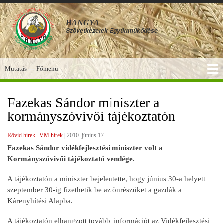
Ugrás
a
HANGYA
tartalomra
Szövetkezetek
Együttműködése
Mutatás — Főmenü
Főmenü
SZOLGÁLTATÁSOK
KÉPGALÉRIA
TUDÁSBÁZIS
A HANGYA
FÓRUM
HÍREK
Fazekas Sándor miniszter a
kormányszóvivői tájékoztatón
Rövid hírek
VM hírek
|
2010. június 17.
Fazekas Sándor vidékfejlesztési miniszter volt a
Kormányszóvivői tájékoztató vendége.
A tájékoztatón a miniszter bejelentette, hogy június 30-a helyett
szeptember 30-ig fizethetik be az önrészüket a gazdák a
Kárenyhítési Alapba.
A tájékoztatón elhangzott további információt az Vidékfejlesztési