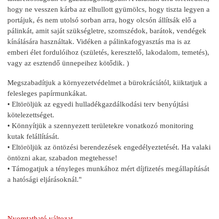
hogy ne vesszen kárba az elhullott gyümölcs, hogy tiszta legyen a
portájuk, és nem utolsó sorban arra, hogy olcsón állítsák elő a
pálinkát, amit saját szükségletre, szomszédok, barátok, vendégek
kínálására használtak. Vidéken a pálinkafogyasztás ma is az
emberi élet fordulóihoz (születés, keresztelő, lakodalom, temetés),
vagy az esztendő ünnepeihez kötődik. )
Megszabadítjuk a környezetvédelmet a bürokráciától, kiiktatjuk a
felesleges papírmunkákat.
• Eltöröljük az egyedi hulladékgazdálkodási terv benyújtási
kötelezettséget.
• Könnyítjük a szennyezett területekre vonatkozó monitoring
kutak felállítását.
• Eltöröljük az öntözési berendezések engedélyeztetését. Ha valaki
öntözni akar, szabadon megtehesse!
• Támogatjuk a tényleges munkához mért díjfizetés megállapítását
a hatósági eljárásoknál."
Nyomtatható változat