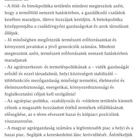
- A föld- és birtokpolitika területén mindent megteszünk azért,
hogy a termőföld nemzeti hatáskörben, a gazdálkodó családok
kezében maradjon, illetve hozzájuk kerüljön. A birtokpolitika
középpontjába a családi/egyéni gazdaságokat és azok társulásait
állítjuk.
- Jó minőségben megőrizzük természeti erőforrásainkat és
környezeti javainkat a jövő generációk számára. Mindent
megteszünk azért, természeti erőforrásaink nemzeti hatáskörben
maradjanak
- Az agrárszerkezet- és termeléspolitikának a – vidék gazdaságát
erősítő és ezzel társadalmát, helyi közösségeit stabilizáló –
többfunkciós mezőgazdaság minőségi termelési, élelmezési és
élelmiszerbiztonsági, energetikai, környezetbiztonsági és
foglalkoztatási céljait kell szolgálnia!
- Az agrárpiac-politika, -szabályozás és -védelem területén kiemelt
célunk a magasabb hozzáadott értékű termékek előállításának
elősegítése, az e téren elveszett hazai és külpiaci pozícióink
visszaszerzése.
- A magyar agrárgazdaság számára a legfontosabb piac a helyi és a
hazai piac. Segítjük a kereskedelmi lánc lerövidítését. Átértékeljük