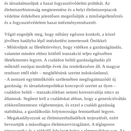
és társadalmasítjuk a hazai fogyasztóvédelmi politikát. Az
élelmiszerbiztonság megteremtése és a helyi élelmiszerpiacok
védelme érdekében jelentősen megerősítjük a minőségellenőrzés
és a fogyasztóvédelem hazai intézményrendszerét.
Végül engedjék meg, hogy néhány egészen konkrét, a közel
jövőben hatályba lépő intézkedést ismertessek Önökkel:
- Módosítjuk az Illetéktörvényt, hogy vidéken a gazdaságátadás,
valamint minden ehhez kötődő tranzakció teljes egészében
illetékmentes legyen. A családon belüli gazdaságátadás jól
működő európai modellje évek óta rendelkezésre áll. A magyar
rendszer ettől eltér – megítélésünk szerint indokolatlanul.
- A nemzeti együttműködés szellemében megfogalmazódó új
gazdaság- és társadalompolitikai koncepció szerint az ilyen –
családon belüli – tranzakciókban semmi keresnivalója nincs az
államnak. Segíteni kell a családokat abban, hogy a generációváltás
zökkenőmentesen végbemenjen, és ezzel a családi gazdaság
stabilitása, a gazdálkodás folytonossága fenntartható legyen.
- Megakadályozzuk az élelmiszerhulladékok terjesztését, ezért
bevezetjük a másodlagos élelmiszervizsgálatot. A téglaporos
pirospaprika és a zöldellő felvágott helye a rémmesékben van. Az