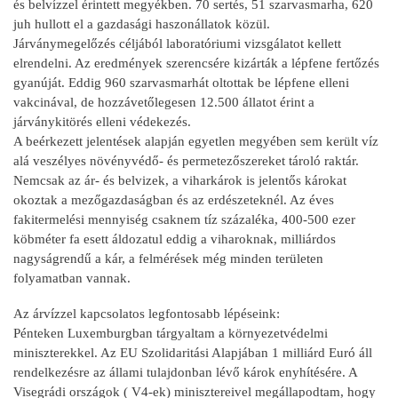
és belvízzel érintett megyékben. 70 sertés, 51 szarvasmarha, 620
juh hullott el a gazdasági haszonállatok közül.
Járványmegelőzés céljából laboratóriumi vizsgálatot kellett
elrendelni. Az eredmények szerencsére kizárták a lépfene fertőzés
gyanúját. Eddig 960 szarvasmarhát oltottak be lépfene elleni
vakcinával, de hozzávetőlegesen 12.500 állatot érint a
járványkitörés elleni védekezés.
A beérkezett jelentések alapján egyetlen megyében sem került víz
alá veszélyes növényvédő- és permetezőszereket tároló raktár.
Nemcsak az ár- és belvizek, a viharkárok is jelentős károkat
okoztak a mezőgazdaságban és az erdészeteknél. Az éves
fakitermelési mennyiség csaknem tíz százaléka, 400-500 ezer
köbméter fa esett áldozatul eddig a viharoknak, milliárdos
nagyságrendű a kár, a felmérések még minden területen
folyamatban vannak.
Az árvízzel kapcsolatos legfontosabb lépéseink:
Pénteken Luxemburgban tárgyaltam a környezetvédelmi
miniszterekkel. Az EU Szolidaritási Alapjában 1 milliárd Euró áll
rendelkezésre az állami tulajdonban lévő károk enyhítésére. A
Visegrádi országok ( V4-ek) minisztereivel megállapodtam, hogy