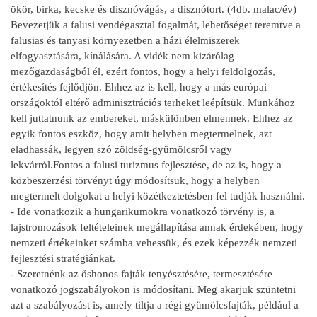
ökör, birka, kecske és disznóvágás, a disznótort. (4db. malac/év)
Bevezetjük a falusi vendégasztal fogalmát, lehetőséget teremtve a
falusias és tanyasi környezetben a házi élelmiszerek
elfogyasztására, kínálására. A vidék nem kizárólag
mezőgazdaságból él, ezért fontos, hogy a helyi feldolgozás,
értékesítés fejlődjön. Ehhez az is kell, hogy a más európai
országoktól eltérő adminisztrációs terheket leépítsük. Munkához
kell juttatnunk az embereket, máskülönben elmennek. Ehhez az
egyik fontos eszköz, hogy amit helyben megtermelnek, azt
eladhassák, legyen szó zöldség-gyümölcsről vagy
lekvárról.Fontos a falusi turizmus fejlesztése, de az is, hogy a
közbeszerzési törvényt úgy módosítsuk, hogy a helyben
megtermelt dolgokat a helyi közétkeztetésben fel tudják használni.
- Ide vonatkozik a hungarikumokra vonatkozó törvény is, a
lajstromozások feltételeinek megállapítása annak érdekében, hogy
nemzeti értékeinket számba vehessük, és ezek képezzék nemzeti
fejlesztési stratégiánkat.
- Szeretnénk az őshonos fajták tenyésztésére, termesztésére
vonatkozó jogszabályokon is módosítani. Meg akarjuk szüntetni
azt a szabályozást is, amely tiltja a régi gyümölcsfajták, például a