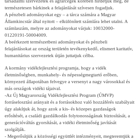
társadalmi szervezetek és agrárcégek körében hirdetjük meg, de
természetesen bárkinek a felajánlását szívesen fogadjuk.
A pénzbeli adományokat egy – a tárca számára a Magyar
Államkincstár által nyitott – elkülönített számlára lehet utalni. A
számlaszám, melyre az adományokat várjuk: 10032000-
01220191-50004009.
A beérkezett természetbeni adományokat és pénzbeli
felajánlásokat az ország területén tevékenykedő, elismert karitatív,
humanitárius szervezetek útján juttatjuk célba.
A kormány vidékfejlesztési programja, hogy a vidék
életminőségben, munkahely- és népességmegtartó erőben,
környezeti állapotában felvegye a versenyt a nagy városokkal és
más országok vidéki tájaival.
-Az Új Magyarország Vidékfejlesztési Program (ÚMVP)
forráselosztási arányait és a forrásokhoz való hozzáférés szabályait
úgy alakítjuk át, hogy azok a kis- és közepes gazdaságok
erősítését, a családi gazdálkodás folytonosságának biztosítását, a
generációváltás gyorsítását, a vidéki életminőség javítását
szolgálják.
- Megerősítjük a közösségi együttlét intézményeit, megteremtjük a