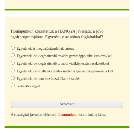
Honlapunkon közzétettük a HANGYA javaslatát a jövő
agrárprogramjához. Egyetért- e az abban foglaltakkal?
Választások
Egyetértek és megvalósítandónak tartom
Egyetértek, de kiegészítendő további gazdaságpolitikai eszközökkel
Egyetértek, de kiegészítendő további vidékfejlesztési eszközökkel
Egyetértek, de az állami szándék mellett a gazdák meggyőzése is kell
Egyetértek, de nem lesz hozzá állami szándék
Nem értek egyet
A stratégiai javaslat elérhető
fórumunkon
, csatolmányként.