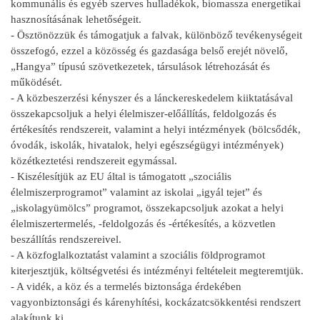
kommunális és egyéb szerves hulladékok, biomassza energetikai
hasznosításának lehetőségeit.
- Ösztönözzük és támogatjuk a falvak, különböző tevékenységeit
összefogó, ezzel a közösség és gazdasága belső erejét növelő,
„Hangya” típusú szövetkezetek, társulások létrehozását és
működését.
- A közbeszerzési kényszer és a lánckereskedelem kiiktatásával
összekapcsoljuk a helyi élelmiszer-előállítás, feldolgozás és
értékesítés rendszereit, valamint a helyi intézmények (bölcsődék,
óvodák, iskolák, hivatalok, helyi egészségügyi intézmények)
közétkeztetési rendszereit egymással.
- Kiszélesítjük az EU által is támogatott „szociális
élelmiszerprogramot” valamint az iskolai „igyál tejet” és
„iskolagyümölcs” programot, összekapcsoljuk azokat a helyi
élelmiszertermelés, -feldolgozás és -értékesítés, a közvetlen
beszállítás rendszereivel.
- A közfoglalkoztatást valamint a szociális földprogramot
kiterjesztjük, költségvetési és intézményi feltételeit megteremtjük.
- A vidék, a köz és a termelés biztonsága érdekében
vagyonbiztonsági és kárenyhítési, kockázatcsökkentési rendszert
alakítunk ki.