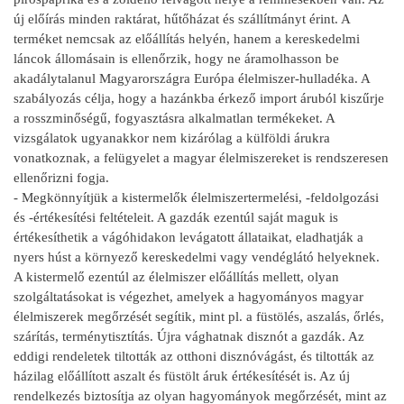
új előírás minden raktárat, hűtőházat és szállítmányt érint. A
terméket nemcsak az előállítás helyén, hanem a kereskedelmi
láncok állomásain is ellenőrzik, hogy ne áramolhasson be
akadálytalanul Magyarországra Európa élelmiszer-hulladéka. A
szabályozás célja, hogy a hazánkba érkező import áruból kiszűrje
a rosszminőségű, fogyasztásra alkalmatlan termékeket. A
vizsgálatok ugyanakkor nem kizárólag a külföldi árukra
vonatkoznak, a felügyelet a magyar élelmiszereket is rendszeresen
ellenőrizni fogja.
- Megkönnyítjük a kistermelők élelmiszertermelési, -feldolgozási
és -értékesítési feltételeit. A gazdák ezentúl saját maguk is
értékesíthetik a vágóhidakon levágatott állataikat, eladhatják a
nyers húst a környező kereskedelmi vagy vendéglátó helyeknek.
A kistermelő ezentúl az élelmiszer előállítás mellett, olyan
szolgáltatásokat is végezhet, amelyek a hagyományos magyar
élelmiszerek megőrzését segítik, mint pl. a füstölés, aszalás, őrlés,
szárítás, terménytisztítás. Újra vághatnak disznót a gazdák. Az
eddigi rendeletek tiltották az otthoni disznóvágást, és tiltották az
házilag előállított aszalt és füstölt áruk értékesítését is. Az új
rendelkezés biztosítja az olyan hagyományok megőrzését, mint az