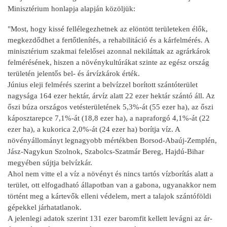
Minisztérium honlapja alapján közöljük:
"Most, hogy kissé fellélegezhetnek az elöntött területeken élők,
megkezdődhet a fertőtlenítés, a rehabilitáció és a kárfelmérés. A
minisztérium szakmai felelősei azonnal nekiláttak az agrárkárok
felmérésének, hiszen a növénykultúrákat szinte az egész ország
területén jelentős bel- és árvízkárok érték.
Június eleji felmérés szerint a belvízzel borított szántóterület
nagysága 164 ezer hektár, árvíz alatt 22 ezer hektár szántó áll. Az
őszi búza országos vetésterületének 5,3%-át (55 ezer ha), az őszi
káposztarepce 7,1%-át (18,8 ezer ha), a napraforgó 4,1%-át (22
ezer ha), a kukorica 2,0%-át (24 ezer ha) borítja víz. A
növényállományt legnagyobb mértékben Borsod-Abaúj-Zemplén,
Jász-Nagykun Szolnok, Szabolcs-Szatmár Bereg, Hajdú-Bihar
megyében sújtja belvízkár.
Ahol nem vitte el a víz a növényt és nincs tartós vízborítás alatt a
terület, ott elfogadható állapotban van a gabona, ugyanakkor nem
történt meg a kártevők elleni védelem, mert a talajok szántóföldi
gépekkel járhatatlanok.
A jelenlegi adatok szerint 131 ezer baromfit kellett levágni az ár-