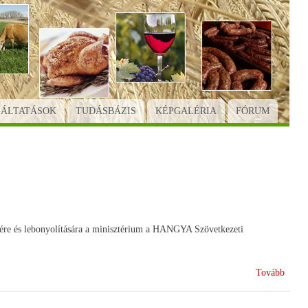
GÁLTATÁSOK
TUDÁSBÁZIS
KÉPGALÉRIA
FÓRUM
sére és lebonyolítására a minisztérium a HANGYA Szövetkezeti
(Merr
Tovább
továb
BÉSZ