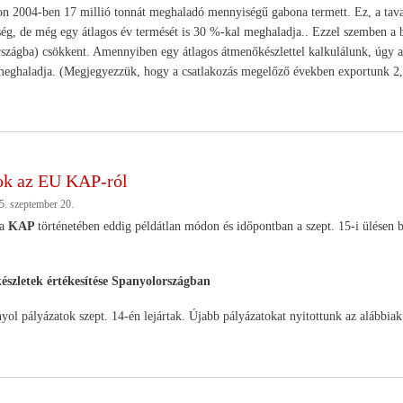
n 2004-ben 17 millió tonnát meghaladó mennyiségű gabona termett. Ez, a tava
g, de még egy átlagos év termését is 30 %-kal meghaladja.. Ezzel szemben a bel
szágba) csökkent. Amennyiben egy átlagos átmenőkészlettel kalkulálunk, úgy a
meghaladja. (Megjegyezzük, hogy a csatlakozás megelőző években exportunk 2,5
ok az EU KAP-ról
5. szeptember 20.
a
KAP
történetében eddig példátlan módon és időpontban a szept. 15-i ülésen b
készletek értékesítése Spanyolországban
yol pályázatok szept. 14-én lejártak. Újabb pályázatokat nyitottunk az alábbiak 