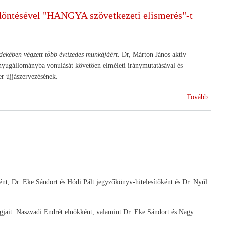
ek
 döntésével "HANGYA szövetkezeti elismerés"-t
?)
rdekében végzett több évtizedes munkájáért.
Dr, Márton János aktív
d nyugállományba vonulását követően elméleti iránymutatásával és
r újjászervezésének.
(A
Tovább
HAN
Igazg
Tanác
a
2007.
június
27.-
t, Dr. Eke Sándort és Hódi Pált jegyzőkönyv-hitelesítőként és Dr. Nyúl
i
ülésé
hozot
agjait: Naszvadi Endrét elnökként, valamint Dr. Eke Sándort és Nagy
dönté