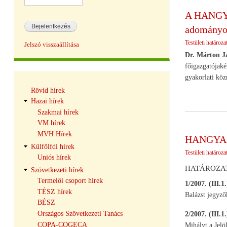
A HANGYA 
adományo
Testületi határoza
Jelszó visszaállítása
Dr. Márton J
főigazgatójaké
gyakorlati kö
Hírek
Rövid hírek
navigáció
Hazai hírek
Szakmai hírek
VM hírek
MVH Hírek
HANGYA Eg
Külfölfdi hírek
Testületi határoza
Uniós hírek
HATÁROZA
Szövetkezeti hírek
Termelői csoport hírek
1/2007. (III.
TÉSZ hírek
Balázst jegyző
BÉSZ
Országos Szövetkezeti Tanács
2/2007. (III.
COPA-COGECA
Mihályt a Jelöl