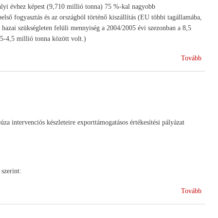
lyi évhez képest (9,710 millió tonna) 75 %-kal nagyobb
ső fogyasztás és az országból történő kiszállítás (EU többi tagállamába,
 hazai szükségleten felüli mennyiség a 2004/2005 évi szezonban a 8,5
-4,5 millió tonna között volt.)
(Gabo
Tovább
helyze
Piaci
zavar
elhárí
javasl
úza intervenciós készleteire exporttámogatásos értékesítési pályázat
szerint:
(Újdo
Tovább
az
EU