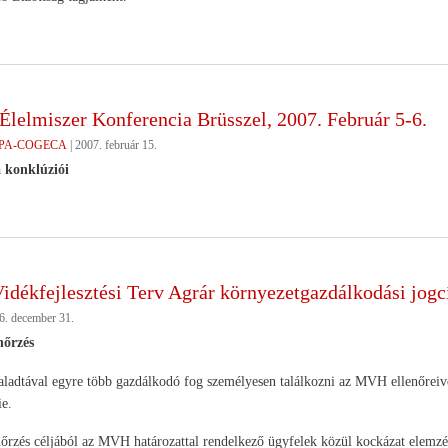
Élelmiszer Konferencia Brüsszel, 2007. Február 5-6.
PA-COGECA
|
2007. február 15.
 konklúziói
idékfejlesztési Terv Agrár környezetgazdálkodási jogc
6. december 31.
nőrzés
aladtával egyre több gazdálkodó fog személyesen találkozni az MVH ellenőreiv
ie.
nőrzés céljából az MVH határozattal rendelkező ügyfelek közül kockázat elemzés 