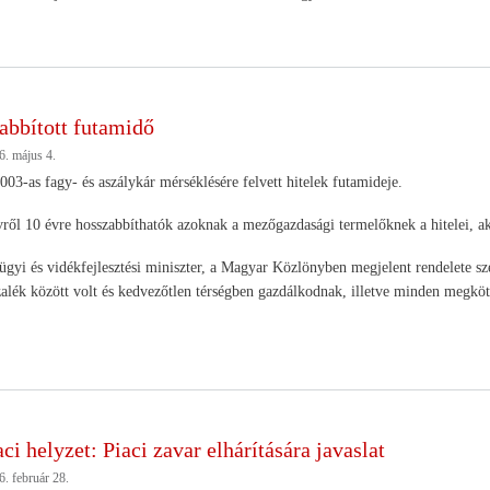
bbított futamidő
6. május 4.
2003-as fagy- és aszálykár mérséklésére felvett hitelek futamideje.
vről 10 évre hosszabbíthatók azoknak a mezőgazdasági termelőknek a hitelei, aki
gyi és vidékfejlesztési miniszter, a Magyar Közlönyben megjelent rendelete sz
alék között volt és kedvezőtlen térségben gazdálkodnak, illetve minden megköt
i helyzet: Piaci zavar elhárítására javaslat
. február 28.