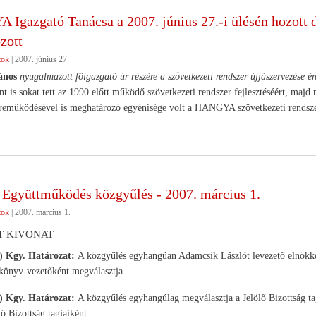
Igazgató Tanácsa a 2007. június 27.-i ülésén hozott
zott
tok
|
2007. június 27.
ános
nyugalmazott főigazgató úr részére a szövetkezeti rendszer újjászervezése é
nt is sokat tett az 1990 előtt működő szövetkezeti rendszer fejlesztéséért, maj
zreműködésével is meghatározó egyénisége volt a HANGYA szövetkezeti rendsze
yüttműködés közgyűlés - 2007. március 1.
tok
|
2007. március 1.
T KIVONAT
1.) Kgy. Határozat:
A közgyűlés egyhangúan Adamcsik Lászlót levezető elnökkén
könyv-vezetőként megválasztja.
1.) Kgy. Határozat:
A közgyűlés egyhangúlag megválasztja a Jelölő Bizottság t
ő Bizottság tagjaiként.