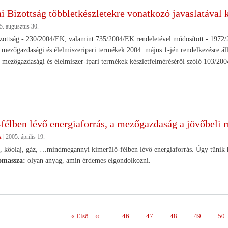
i Bizottság többletkészletekre vonatkozó javaslatával
5. augusztus 30.
ottság - 230/2004/EK, valamint 735/2004/EK rendeletével módosított - 1972/2
mezőgazdasági és élelmiszeripari termékek 2004. május 1-jén rendelkezésre álló 
a mezőgazdasági és élelmiszer-ipari termékek készletfelméréséről szóló 103/2004
félben lévő energiaforrás, a mezőgazdaság a jövőbeli
A
|
2005. április 19.
 kőolaj, gáz, …mindmegannyi kimerülő-félben lévő energiaforrás. Úgy tűnik
omassza:
olyan anyag, amin érdemes elgondolkozni.
Első
« Első
Előző
‹‹
…
Page
46
Page
47
Page
48
Page
49
Pag
50
ás
oldal
oldal