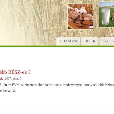
Ugrás
a
tartalomra
A HANGYA
HÍREK
SZOL
ább BÉSZ-ek ?
rek
|
2007. július 5.
7.-én az FVM színháztermében került sor a rendezvényre, amelynek előkészíté
 kérte fel.