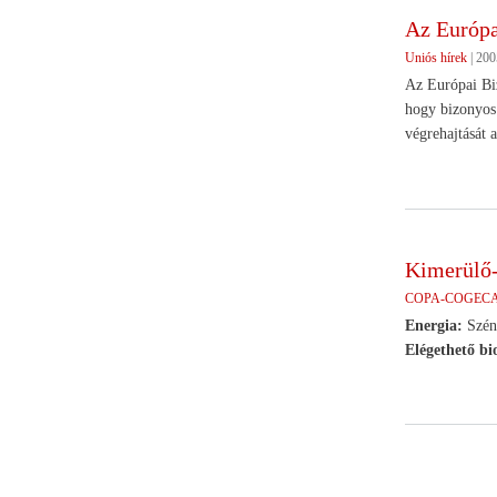
Az Európa
Uniós hírek
|
200
Az Európai Biz
hogy bizonyos 
végrehajtását 
Kimerülő-
COPA-COGEC
Energia:
Szén,
Elégethető bi
Oldalszámoz