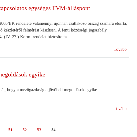
KAP-
 kapcsolatos egységes FVM-álláspont
ról)
003/EK rendelete valamennyi újonnan csatlakozó ország számára előírta,
készletéről felmérést készítsen. A fenti közösségi jogszabály
. (IV. 27.) Korm. rendelet biztosította.
(Az
Tovább
Európ
Bizot
többle
 megoldások egyike
vonat
javasl
kapcs
 hát, hogy a mezőgazdaság a jövőbeli megoldások egyike…
egysé
FVM
(Kime
Tovább
állásp
félbe
lévő
energi
e
Page
51
Page
52
Page
53
Page
54
a