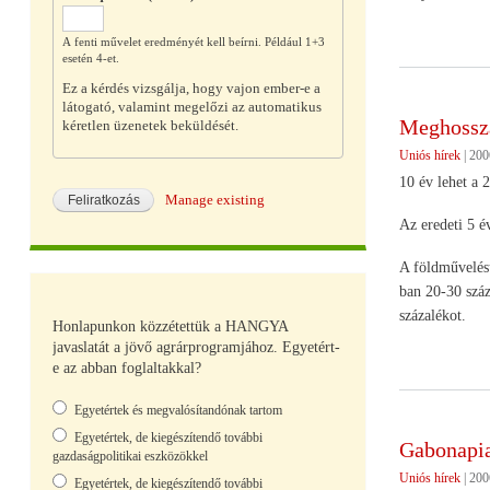
A fenti művelet eredményét kell beírni. Például 1+3
esetén 4-et.
Ez a kérdés vizsgálja, hogy vajon ember-e a
látogató, valamint megelőzi az automatikus
Meghossza
kéretlen üzenetek beküldését.
Uniós hírek
|
200
10 év lehet a 
Manage existing
Az eredeti 5 é
A földművelésü
ban 20-30 száz
százalékot.
Honlapunkon közzétettük a HANGYA
javaslatát a jövő agrárprogramjához. Egyetért-
e az abban foglaltakkal?
Választások
Egyetértek és megvalósítandónak tartom
Egyetértek, de kiegészítendő további
Gabonapiac
gazdaságpolitikai eszközökkel
Uniós hírek
|
2006
Egyetértek, de kiegészítendő további