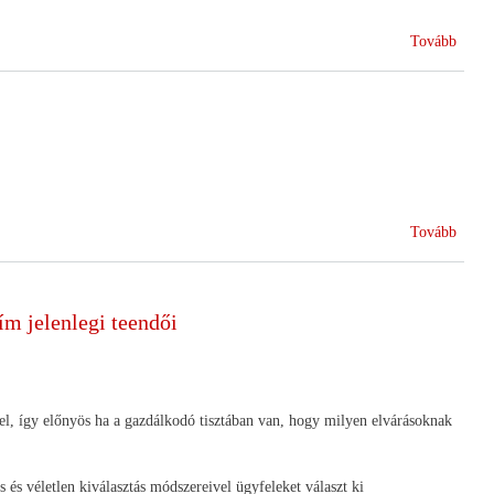
"HA
szövet
(HA
Tovább
elism
Együt
t
közgy
adomá
-
2007.
márci
1.)
(Minő
Tovább
Élelm
Konfe
Brüssz
ím jelenlegi teendői
2007.
Febru
5-
6.)
el, így előnyös ha a gazdálkodó tisztában van, hogy milyen elvárásoknak
és véletlen kiválasztás módszereivel ügyfeleket választ ki