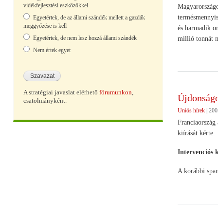
vidékfejlesztési eszközökkel
Magyarországo
termésmennyisé
Egyetértek, de az állami szándék mellett a gazdák
meggyőzése is kell
és harmadik or
Egyetértek, de nem lesz hozzá állami szándék
millió tonnát 
Nem értek egyet
A stratégiai javaslat elérhető
fórumunkon
,
Újdonság
csatolmányként.
Uniós hírek
|
200
Franciaország 
kiírását kérte.
Intervenciós 
A korábbi span