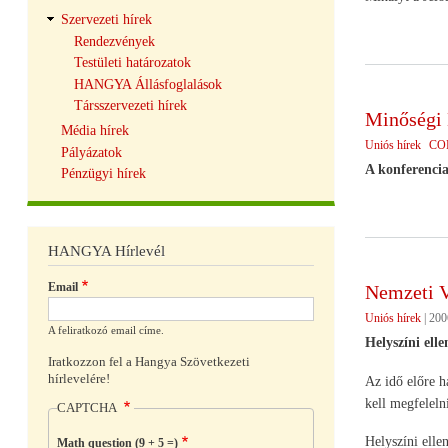
Szervezeti hírek
Rendezvények
Testületi határozatok
HANGYA Állásfoglalások
Társszervezeti hírek
Minőségi 
Média hírek
Uniós hírek
CO
Pályázatok
A konferencia
Pénzügyi hírek
HANGYA Hírlevél
Email
Nemzeti V
Uniós hírek
|
200
A feliratkozó email címe.
Helyszíni elle
Iratkozzon fel a Hangya Szövetkezeti
hírlevelére!
Az idő előre h
kell megfeleln
CAPTCHA
Helyszíni elle
Math question (9 + 5 =)