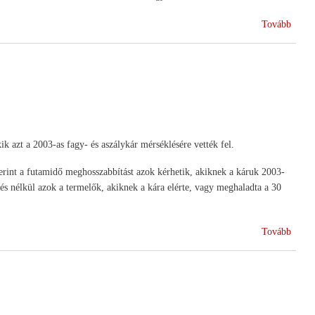
(Nemz
Tovább
Vidékf
Terv
Agrár
körny
jogcí
jelenl
teend
k azt a 2003-as fagy- és aszálykár mérséklésére vették fel.
erint a futamidő meghosszabbítást azok kérhetik, akiknek a káruk 2003-
és nélkül azok a termelők, akiknek a kára elérte, vagy meghaladta a 30
(Megh
Tovább
futam