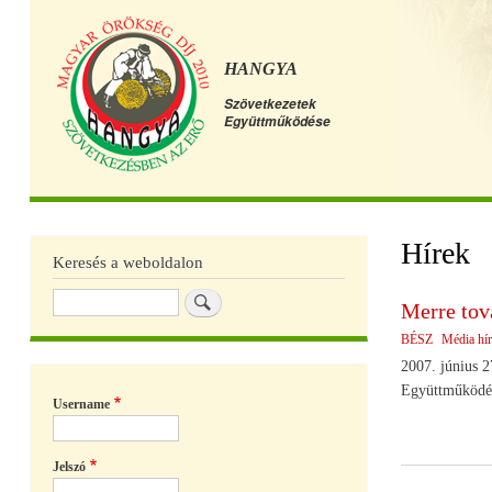
HANGYA
Szövetkezetek
Együttműködése
Főmenü
Hírek
Keresés a weboldalon
Keresés
Merre tov
BÉSZ
Média hí
2007. június 2
Együttműködést
Username
Jelszó