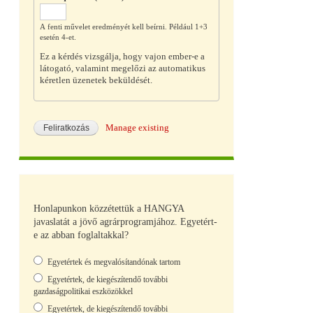
A fenti művelet eredményét kell beírni. Például 1+3
esetén 4-et.
Ez a kérdés vizsgálja, hogy vajon ember-e a
látogató, valamint megelőzi az automatikus
kéretlen üzenetek beküldését.
Manage existing
Honlapunkon közzétettük a HANGYA
javaslatát a jövő agrárprogramjához. Egyetért-
e az abban foglaltakkal?
Választások
Egyetértek és megvalósítandónak tartom
Egyetértek, de kiegészítendő további
gazdaságpolitikai eszközökkel
Egyetértek, de kiegészítendő további