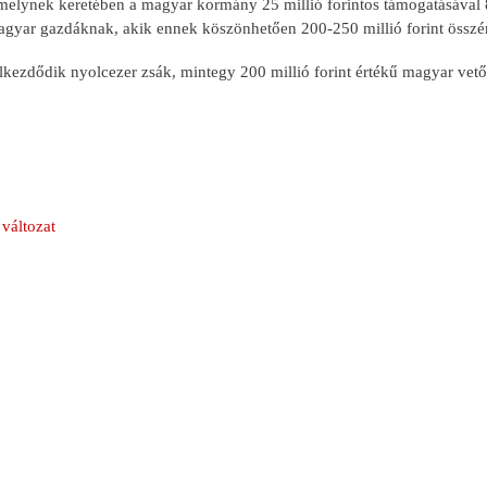
melynek keretében a magyar kormány 25 millió forintos támogatásával 
agyar gazdáknak, akik ennek köszönhetően 200-250 millió forint összért
ezdődik nyolcezer zsák, mintegy 200 millió forint értékű magyar vetőma
változat