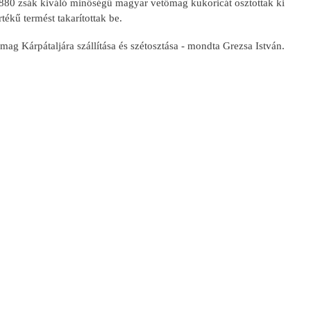
880 zsák kiváló minőségű magyar vetőmag kukoricát osztottak ki
ékű termést takarítottak be.
g Kárpátaljára szállítása és szétosztása - mondta Grezsa István.