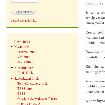
összefogja a 
Jelezte, a sz
skálájával M
Jelszó visszaállítása
támogatásért.
Grezsa Istvá
kormányzati 
Hírek
Rövid hírek
politikai neh
navigáció
Hazai hírek
Szakmai hírek
Önmagáért bes
VM hírek
gondolkodnak
MVH Hírek
Kiemelte: az
Külfölfdi hírek
az, hogy Kár
Uniós hírek
Szövetkezeti hírek
A rendezvény
Termelői csoport hírek
utóbbi egy-k
TÉSZ hírek
megvalósítása
BÉSZ
Országos Szövetkezeti Tanács
A kormánybizt
COPA-COGECA