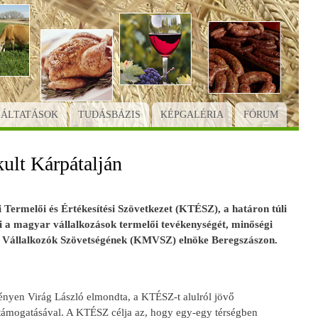
GÁLTATÁSOK
TUDÁSBÁZIS
KÉPGALÉRIA
FÓRUM
kult Kárpátalján
Termelői és Értékesítési Szövetkezet (KTÉSZ), a határon túli
zi a magyar vállalkozások termelői tevékenységét, minőségi
yar Vállalkozók Szövetségének (KMVSZ) elnöke Beregszászon.
ényen Virág László elmondta, a KTÉSZ-t alulról jövő
 támogatásával. A KTÉSZ célja az, hogy egy-egy térségben