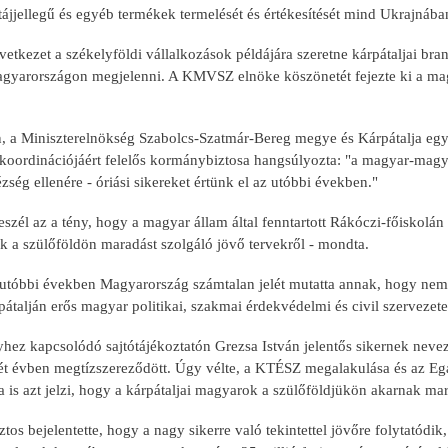
tájjellegű és egyéb termékek termelését és értékesítését mind Ukrajnáb
övetkezet a székelyföldi vállalkozások példájára szeretne kárpátaljai bra
agyarországon megjelenni. A KMVSZ elnöke köszönetét fejezte ki a mag
n, a Miniszterelnökség Szabolcs-Szatmár-Bereg megye és Kárpátalja egy
koordinációjáért felelős kormánybiztosa hangsúlyozta: "a magyar-magya
ézség ellenére - óriási sikereket értünk el az utóbbi években."
zél az a tény, hogy a magyar állam által fenntartott Rákóczi-főiskolán
 a szülőföldön maradást szolgáló jövő tervekről - mondta.
 utóbbi években Magyarország számtalan jelét mutatta annak, hogy nem f
pátalján erős magyar politikai, szakmai érdekvédelmi és civil szerveze
hez kapcsolódó sajtótájékoztatón Grezsa István jelentős sikernek neve
ét évben megtízszereződött. Úgy vélte, a KTÉSZ megalakulása és az Egá
 is azt jelzi, hogy a kárpátaljai magyarok a szülőföldjükön akarnak ma
os bejelentette, hogy a nagy sikerre való tekintettel jövőre folytató