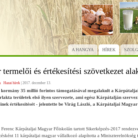
Ugrás
a
tartalomra
A HANGYA
HÍREK
SZOL
termelői és értékesítési szövetkezet ala
k
Hazai hírek
|
2017. december 13.
kormány 35 millió forintos támogatásával megalakult a Kárpátaljai 
lakta területek első ilyen szervezete, ami egész Kárpátalján szerve
inek értékesítését - jelentette be Virág László, a Kárpátaljai Mag
i Ferenc Kárpátaljai Magyar Főiskolán tartott Sikerképzés-2017 rendezv
sként 11 kárpátaljai magyar vállalkozó alapította a Miniszterelnökség