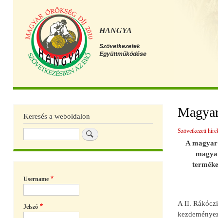
HANGYA
Szövetkezetek
Együttműködése
Főmenü
Magyar 
Keresés a weboldalon
Szövetkezeti híre
Keresés
A magyar 
magyar
terméke
Username
A II. Rákócz
Jelszó
kezdeményezé