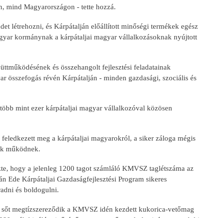
an, mind Magyarországon - tette hozzá.
ndet létrehozni, és Kárpátalján előállított minőségi termékek egész
yar kormánynak a kárpátaljai magyar vállalkozásoknak nyújtott
üttműködésének és összehangolt fejlesztési feladatainak
r összefogás révén Kárpátalján - minden gazdasági, szociális és
 több mint ezer kárpátaljai magyar vállalkozóval közösen
eledkezett meg a kárpátaljai magyarokról, a siker záloga mégis
tek működnek.
zte, hogy a jelenleg 1200 tagot számláló KMVSZ taglétszáma az
n Ede Kárpátaljai Gazdaságfejlesztési Program sikeres
radni és boldogulni.
dik, sőt megtízszereződik a KMVSZ idén kezdett kukorica-vetőmag