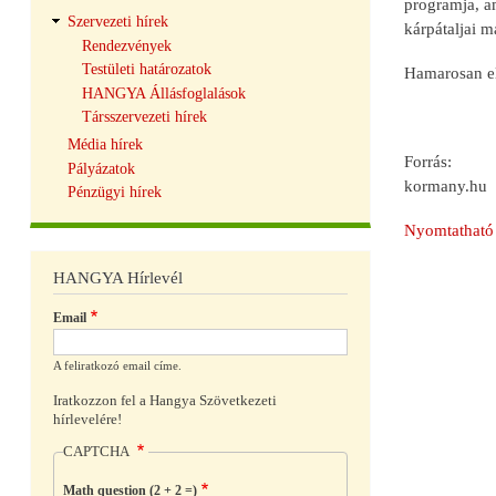
programja, a
Szervezeti hírek
kárpátaljai m
Rendezvények
Testületi határozatok
Hamarosan elk
HANGYA Állásfoglalások
Társszervezeti hírek
Média hírek
Forrás:
Pályázatok
kormany.hu
Pénzügyi hírek
Nyomtatható 
HANGYA Hírlevél
Email
A feliratkozó email címe.
Iratkozzon fel a Hangya Szövetkezeti
hírlevelére!
CAPTCHA
Math question (2 + 2 =)