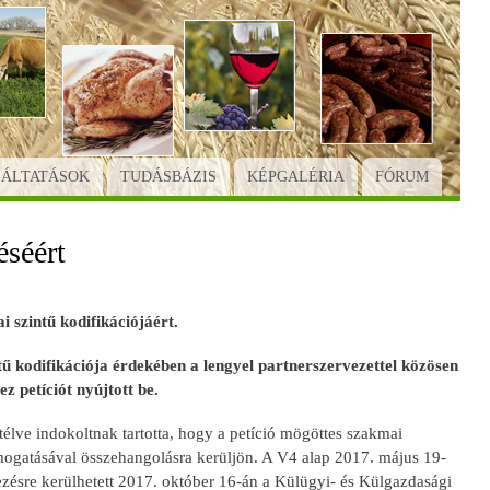
GÁLTATÁSOK
TUDÁSBÁZIS
KÉPGALÉRIA
FÓRUM
éséért
i szintű kodifikációjáért.
ű kodifikációja érdekében a lengyel partnerszervezettel közösen
z petíciót nyújtott be.
lve indokoltnak tartotta, hogy a petíció mögöttes szakmai
mogatásával összehangolásra kerüljön. A V4 alap 2017. május 19-
dezésre kerülhetett 2017. október 16-án a Külügyi- és Külgazdasági