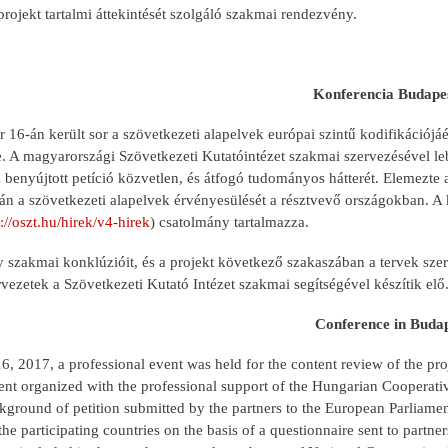
projekt tartalmi áttekintését szolgáló szakmai rendezvény.
Konferencia Budape
 16-án került sor a szövetkezeti alapelvek európai szintű kodifikációjáért
 A magyarországi Szövetkezeti Kutatóintézet szakmai szervezésével lebo
benyújtott petíció közvetlen, és átfogó tudományos hátterét. Elemezte
án a szövetkezeti alapelvek érvényesülését a résztvevő országokban. A
://oszt.hu/hirek/v4-hirek
) csatolmány tartalmazza.
 szakmai konklúzióit, és a projekt következő szakaszában a tervek sz
rvezetek a Szövetkezeti Kutató Intézet szakmai segítségével készítik elő
Conference in Buda
, 2017, a professional event was held for the content review of the proj
ent organized with the professional support of the Hungarian Cooperati
ckground of petition submitted by the partners to the European Parliam
 the participating countries on the basis of a questionnaire sent to par