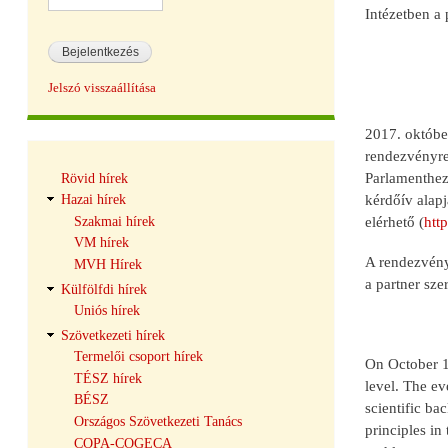
Intézetben a 
Jelszó visszaállítása
2017. október
rendezvényre.
Hírek
Parlamenthez 
Rövid hírek
navigáció
kérdőív alapj
Hazai hírek
Szakmai hírek
elérhető (
http
VM hírek
A rendezvény
MVH Hírek
a partner sze
Külfölfdi hírek
Uniós hírek
Szövetkezeti hírek
Termelői csoport hírek
On October 16
TÉSZ hírek
level. The ev
BÉSZ
scientific ba
Országos Szövetkezeti Tanács
principles in
COPA-COGECA