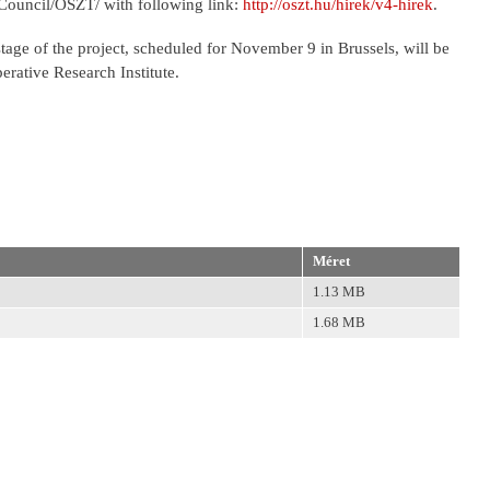
 Council/OSZT/ with following link:
http://oszt.hu/hirek/v4-hirek
.
stage of the project, scheduled for November 9 in Brussels, will be
erative Research Institute.
Méret
1.13 MB
1.68 MB