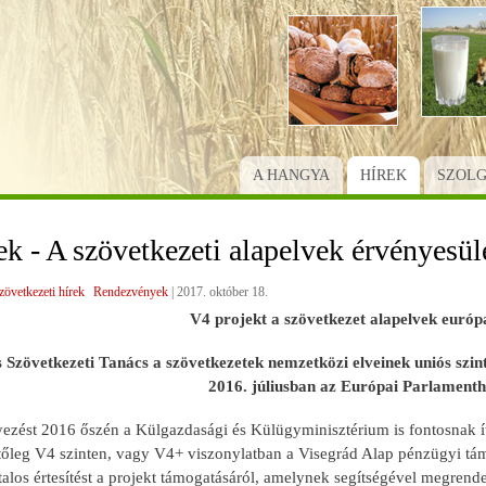
Ugrás
a
tartalomra
A HANGYA
HÍREK
SZOL
k - A szövetkezeti alapelvek érvényesül
zövetkezeti hírek
Rendezvények
|
2017. október 18.
V4 projekt a szövetkezet alapelvek európa
Szövetkezeti Tanács a szövetkezetek nemzetközi elveinek uniós szint
2016. júliusban az Európai Parlamenthe
zést 2016 őszén a Külgazdasági és Külügyminisztérium is fontosnak íté
etőleg V4 szinten, vagy V4+ viszonylatban a Visegrád Alap pénzügyi tá
talos értesítést a projekt támogatásáról, amelynek segítségével megren