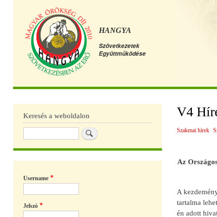
HANGYA
Szövetkezetek
Együttműködése
Főmenü
V4 Híre
Keresés a weboldalon
Szakmai hírek
S
Keresés
Az Országos 
Username
A kezdeménye
tartalma leh
Jelszó
én adott hiva