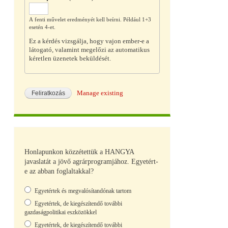
A fenti művelet eredményét kell beírni. Például 1+3
esetén 4-et.
Ez a kérdés vizsgálja, hogy vajon ember-e a
látogató, valamint megelőzi az automatikus
kéretlen üzenetek beküldését.
Manage existing
Honlapunkon közzétettük a HANGYA
javaslatát a jövő agrárprogramjához. Egyetért-
e az abban foglaltakkal?
Választások
Egyetértek és megvalósítandónak tartom
Egyetértek, de kiegészítendő további
gazdaságpolitikai eszközökkel
Egyetértek, de kiegészítendő további