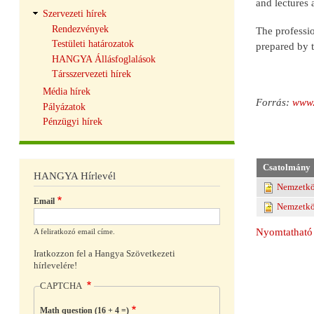
and lectures
Szervezeti hírek
Rendezvények
The professio
Testületi határozatok
prepared by t
HANGYA Állásfoglalások
Társszervezeti hírek
Média hírek
Forrás:
www.
Pályázatok
Pénzügyi hírek
Csatolmány
HANGYA Hírlevél
Nemzetköz
Email
Nemzetköz
Nyomtatható 
A feliratkozó email címe.
Iratkozzon fel a Hangya Szövetkezeti
hírlevelére!
CAPTCHA
Math question (16 + 4 =)